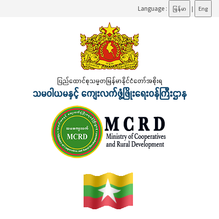
Language :
မြန်မာ
|
Eng
ပြည်ထောင်စုသမ္မတမြန်မာနိုင်ငံတော်အစိုးရ
သမဝါယမနှင့် ကျေးလက်ဖွံ့ဖြိုးရေးဝန်ကြီးဌာန