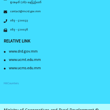
ရုံးအမှတ် (၁၆)၊ နေပြည်တော်
contact@mcrd.gov.mm
၀၆၇ - ၄၁၀၀၃၃
၀၆၇ - ၄၁၀၀၃၆
RELATIVE LINK
www.drd.gov.mm
www.ucmt.edu.mm
www.ucms.edu.mm
HitCounters
Ministry of Cooperatives and Rural Development ©