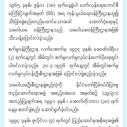
၁၉၆၅ ခုနှစ်၊ ဇွန်လ (၁၈) ရက်နေ့စွဲပါ တော်လှန်ရေးကောင်စီ
ကြော်ငြာချက်အမှတ် (၆၆) အရ ကုန်သွယ်ရေးဝန်ကြီးဌာနဟူ၍
သီးခြားဖွဲ့စည်းတည်ထောင်သောအခါ ထောက်ပံ့ရေးနှင့်
သမဝါယမ ဝန်ကြီးဌာနသည် သမဝါယမဝန်ကြီးဌာနအဖြစ်
သီးသန့်ပြောင်းလဲခဲ့သည်။
စက်မှုဝန်ကြီးဌာန လက်အောက်မှ ၁၉၇၄ ခုနှစ်၊ ဖေဖော်ဝါရီလ
(၂) ရက်နေ့တွင် အိမ်တွင်း စက်မှုလက်မှုလုပ်ငန်းကော်ပိုရေးရှင်း
ပါဝင်လာခဲ့သည်။ ၃၀-၃-၁၉၇၆ ရက်နေ့တွင် အိမ်တွင်းစက်မှု
လက်မှုလုပ်ငန်းဦးစီးဌာနအဖြစ် ပြောင်းလဲဖွဲ့စည်းခဲ့သည်။
သမဝါယမဦးစီးဌာနဖွဲ့စည်းပုံကို နိုင်ငံတော်ငြိမ်ဝပ်ပိပြားမှု
တည်ဆောက်ရေးအဖွဲ့ အစည်းအဝေး အမှတ်စဉ် (၃၉/၉၁)
အတည်ပြုချက်အရ ၁၉၉၁ ခုနှစ် ၊ အောက်တိုဘာလ (၃၀) ရက်
နေ့မှ စတင်ဖွဲ့စည်း ဆောင်ရွက်ခဲ့ပါသည်။
၁၉၉၄ ခုနှစ်၊ ဇူလိုင်လ (၇) ရက်တွင် ပြည်ထောင်စုအစိုးရအဖွဲ့၏