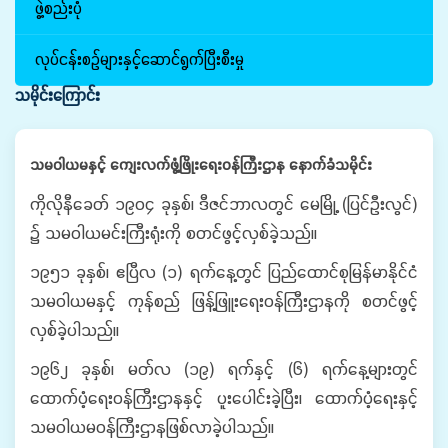
ဖွဲ့စည်းပုံ
လုပ်ငန်းစဉ်များနှင့်ဆောင်ရွက်ပြီးစီးမှု
သမိုင်းကြောင်း
သမဝါယမနှင့် ကျေးလက်ဖွံ့ဖြိုးရေးဝန်ကြီးဌာန နောက်ခံသမိုင်း
ကိုလိုနီခေတ် ၁၉၀၄ ခုနှစ်၊ ဒီဇင်ဘာလတွင် မေမြို့ (ပြင်ဦးလွင်)
၌ သမဝါယမင်းကြီးရုံးကို စတင်ဖွင့်လှစ်ခဲ့သည်။
၁၉၅၁ ခုနှစ်၊ ဧပြီလ (၁) ရက်နေ့တွင် ပြည်ထောင်စုမြန်မာနိုင်ငံ
သမဝါယမနှင့် ကုန်စည် ဖြန့်ဖြူးရေးဝန်ကြီးဌာနကို စတင်ဖွင့်
လှစ်ခဲ့ပါသည်။
၁၉၆၂ ခုနှစ်၊ မတ်လ (၁၉) ရက်နှင့် (၆) ရက်နေ့များတွင်
ထောက်ပံ့ရေးဝန်ကြီးဌာနနှင့် ပူးပေါင်းခဲ့ပြီး၊ ထောက်ပံ့ရေးနှင့်
သမဝါယမဝန်ကြီးဌာနဖြစ်လာခဲ့ပါသည်။