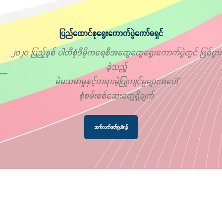
ပြည်ထောင်စုရွေးကောက်ပွဲကော်မရှင်
၂၀၂၀ ပြည့်နှစ် ပါတီစုံဒီမိုကရေစီအထွေထွေရွေးကောက်ပွဲတွင် ဖြစ်ပွား
ခဲ့သည့်
မဲမသမာမှုနှင့်တရားမဲ့ပြုကျင့်မှုများအပေါ်
စုံစမ်းစစ်ဆေးတွေ့ရှိချက်
ဆက်လက်ဖတ်ရှုပါရန်