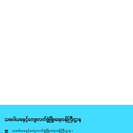
သမဝါယမနှင့်ကျေးလက်ဖွံ့ဖြိုးရေးဝန်ကြီးဌာန
သမဝါယမနှင့်ကျေးလက်ဖွံ့ဖြိုးရေးဝန်ကြီးဌာန ၊