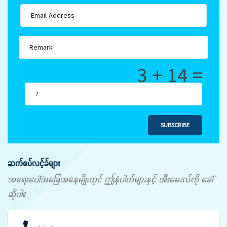
3 + 14 =
SUBSCRIBE
ဆက်စပ်လင့်ခ်များ
အရေးပေါ်အခြေအနေမျိုးတွင် ဤနံပါတ်များနှင့် အီးမေးလ်ကို ခေါ်
ဆိုပါ။