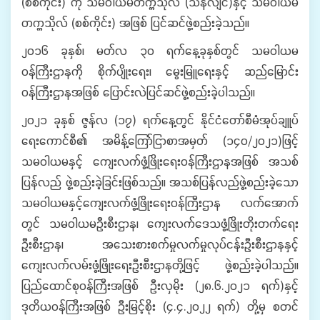
(စစ်ကိုင်း) ကို သမဝါယမတက္ကသိုလ် (သန်လျင်)နှင့် သမဝါယမ
တက္ကသိုလ် (စစ်ကိုင်း) အဖြစ် ပြင်ဆင်ဖွဲ့စည်းခဲ့သည်။
၂၀၁၆ ခုနှစ်၊ မတ်လ ၃၀ ရက်နေ့ခုနှစ်တွင် သမဝါယမ
ဝန်ကြီးဌာနကို စိုက်ပျိုးရေး၊ မွေးမြူရေးနှင့် ဆည်မြောင်း
ဝန်ကြီးဌာနအဖြစ် ပြောင်းလဲပြင်ဆင်ဖွဲ့စည်းခဲ့ပါသည်။
၂၀၂၁ ခုနှစ် ဇွန်လ (၁၇) ရက်နေ့တွင် နိုင်ငံတော်စီမံအုပ်ချူပ်
ရေးကောင်စီ၏ အမိန့်ကြော်ငြာစာအမှတ် (၁၄၀/၂၀၂၁)ဖြင့်
သမဝါယမနှင့် ကျေးလက်ဖွံ့ဖြိုးရေးဝန်ကြီးဌာနအဖြစ် အသစ်
ပြန်လည် ဖွဲ့စည်းခဲ့ခြင်းဖြစ်သည်။ အသစ်ပြန်လည်ဖွဲ့စည်းခဲ့သော
သမဝါယမနှင့်ကျေးလက်ဖွံ့ဖြိုးရေးဝန်ကြီးဌာန လက်အောက်
တွင် သမဝါယမဦးစီးဌာန၊ ကျေးလက်ဒေသဖွံ့ဖြိုးတိုးတက်ရေး
ဦးစီးဌာန၊ အသေးစားစက်မှုလက်မှုလုပ်ငန်းဦးစီးဌာနနှင့်
ကျေးလက်လမ်းဖွံ့ဖြိုးရေးဦးစီးဌာနတို့ဖြင့် ဖွဲ့စည်းခဲ့ပါသည်။
ပြည်ထောင်စုဝန်ကြီးအဖြစ် ဦးလှမိုး (၂၈.၆.၂၀၂၁ ရက်)နှင့်
ဒုတိယဝန်ကြီးအဖြစ် ဦးမြင့်စိုး (၄.၄.၂၀၂၂ ရက်) တို့မှ စတင်