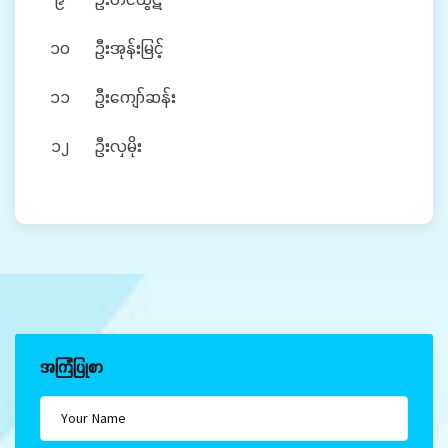
၁၀
ဦးအုန်းမြင့်
၁၁
ဦးကျော်ဆန်း
၁၂
ဦးလှမိုး
အကြံပြုစာ