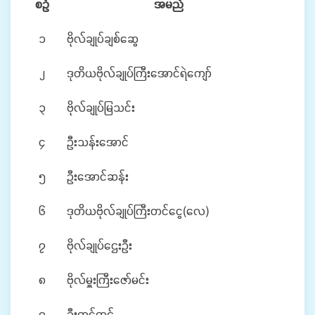
စဉ်
အမည်
၁
ဗိုလ်ချုပ်ချစ်ဆွေ
၂
ဒုတိယဗိုလ်ချုပ်ကြီးအောင်ရဲကျော်
၃
ဗိုလ်ချုပ်မြသင်း
၄
ဦးသန်းအောင်
၅
ဦးအောင်ဆန်း
၆
ဒုတိယဗိုလ်ချုပ်ကြီးတင်ငွေ(လေ)
၇
ဗိုလ်ချုပ်ဌေးဦး
၈
ဗိုလ်မှူးကြီးဇော်မင်း
၉
ဦးတင်ထွဋ်