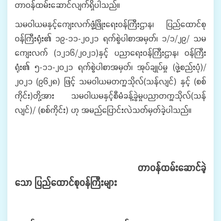
တာဝန်ထမ်းဆောင်လျက်ရှိပါသည်။
သမဝါယမနှင့်ကျေးလက်ဖွံ့ဖြိုးရေးဝန်ကြီးဌာန၊ ပြည်ထောင်စု
ဝန်ကြီးရုံး၏ ၁၉-၁၁-၂၀၂၁ ရက်စွဲပါစာအမှတ်၊ ၁/၁/၂၉/ သမ
ကျေးလက် (၁၂၁၆/၂၀၂၁)နှင့် ပညာရေးဝန်ကြီးဌာန၊ ဝန်ကြီး
ရုံး၏ ၅-၁၁-၂၀၂၁ ရက်စွဲပါစာအမှတ်၊ အုပ်ချုပ်မှု (ဖွဲ့စည်းပုံ)/
၂၀၂၁ (၉၆၂၈) ဖြင့် သမဝါယမတက္ကသိုလ်(သန်လျင်) နှင့် (စစ်
ကိုင်း)တို့အား သမဝါယမနှင့်စီမံခန့်ခွဲမှုပညာတက္ကသိုလ်(သန်
လျင်)/ (စစ်ကိုင်း) ဟု အမည်ပြောင်းလဲသတ်မှတ်ခဲ့ပါသည်။
တာဝန်ထမ်းဆောင်ခဲ့
သော ပြည်ထောင်စုဝန်ကြီးများ