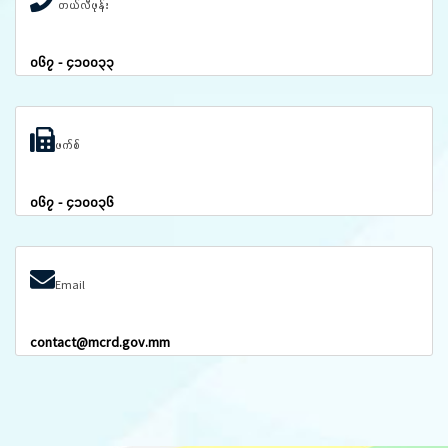
တယ်လီဖုန်း
၀၆၇ - ၄၁၀၀၃၃
ဖက်စ်
၀၆၇ - ၄၁၀၀၃၆
Email
contact@mcrd.gov.mm