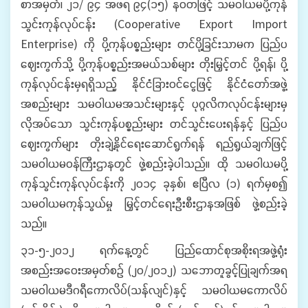
စာအမှတ်၊ ၂၁/ ၉၄ အဖရ ၉၄(၁၅) နဝတဖြင့် သမဝါယမပို့ကုန်
သွင်းကုန်လုပ်ငန်း (Cooperative Export Import
Enterprise) ကို ပို့ကုန်ပစ္စည်းများ တင်ပို့ခြင်းသာမက ပြည်ပ
ဈေးကွက်သို့ ပို့ကုန်ပစ္စည်းအမယ်သစ်များ တိုးမြှင့်တင် ပို့ရန်၊ ပို့
ကုန်လုပ်ငန်းမှရရှိသည့် နိုင်ငံခြားဝင်ငွေဖြင့် နိုင်ငံတော်အဖွဲ့
အစည်းများ သမဝါယမအသင်းများနှင့် ပုဂ္ဂလိကလုပ်ငန်းများမှ
လိုအပ်သော သွင်းကုန်ပစ္စည်းများ တင်သွင်းပေးရန်နှင့် ပြည်ပ
ဈေးကွက်များ တိုးချဲ့နိုင်ရေးဆောင်ရွက်ရန် ရည်ရွယ်ချက်ဖြင့်
သမဝါယမဝန်ကြီးဌာနတွင် ဖွဲ့စည်းခဲ့ပါသည်။ ထို သမဝါယမပို့
ကုန်သွင်းကုန်လုပ်ငန်းကို ၂၀၁၄ ခုနှစ်၊ ဧပြီလ (၁) ရက်မှစ၍
သမဝါယမကုန်သွယ်မှု မြှင့်တင်ရေးဦးစီးဌာနအဖြစ် ဖွဲ့စည်းခဲ့
သည်။
၃၁-၅-၂၀၁၂ ရက်နေ့တွင် ပြည်ထောင်စုအစိုးရအဖွဲ့ရုံး
အစည်းအဝေးအမှတ်စဉ် (၂၀/၂၀၁၂) သဘောတူခွင့်ပြုချက်အရ
သမဝါယမဒီဂရီကောလိပ်(သန်လျင်)နှင့် သမဝါယမကောလိပ်