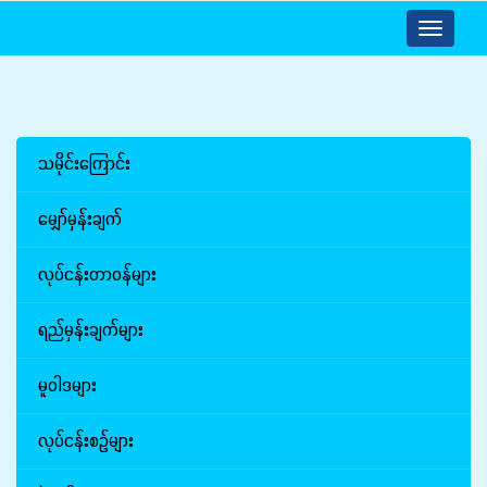
Toggle
navigatio
သမိုင်းကြောင်း
မျှော်မှန်းချက်
လုပ်ငန်းတာဝန်များ
ရည်မှန်းချက်များ
မူဝါဒများ
လုပ်ငန်းစဉ်များ