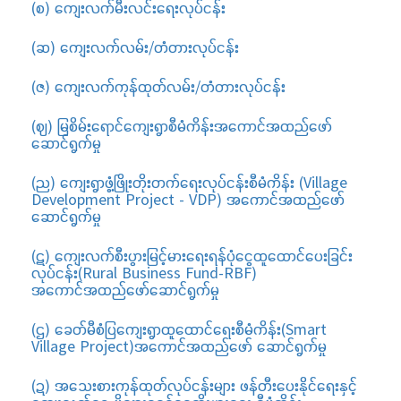
(စ) ကျေးလက်မီးလင်းရေးလုပ်ငန်း
(ဆ) ကျေးလက်လမ်း/တံတားလုပ်ငန်း
(ဇ) ကျေးလက်ကုန်ထုတ်လမ်း/တံတားလုပ်ငန်း
(ဈ) မြစိမ်းရောင်ကျေးရွာစီမံကိန်းအကောင်အထည်ဖော်
ဆောင်ရွက်မှု
(ည) ကျေးရွာဖွံ့ဖြိုးတိုးတက်ရေးလုပ်ငန်းစီမံကိန်း (Village
Development Project - VDP) အကောင်အထည်ဖော်
ဆောင်ရွက်မှု
(ဋ) ကျေးလက်စီးပွားမြင့်မားရေးရန်ပုံငွေထူထောင်ပေးခြင်း
လုပ်ငန်း(Rural Business Fund-RBF)
အကောင်အထည်ဖော်ဆောင်ရွက်မှု
(ဌ) ခေတ်မီစံပြကျေးရွာထူထောင်ရေးစီမံကိန်း(Smart
Village Project)အကောင်အထည်ဖော် ဆောင်ရွက်မှု
(ဍ) အသေးစားကုန်ထုတ်လုပ်ငန်းများ ဖန်တီးပေးနိုင်ရေးနှင့်