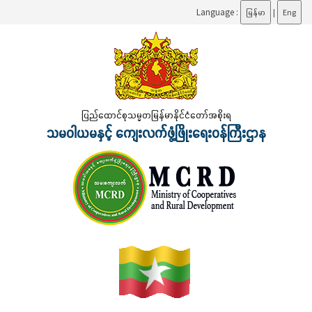
Language :
မြန်မာ
|
Eng
ပြည်ထောင်စုသမ္မတမြန်မာနိုင်ငံတော်အစိုးရ
သမဝါယမနှင့် ကျေးလက်ဖွံ့ဖြိုးရေးဝန်ကြီးဌာန