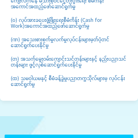
ကျေးလက်နေ မိသားစုဝင်ငွေတိုးပွားရေး စီမံကိန်း
အကောင်အထည်ဖော်ဆောင်ရွက်မှု
(ဎ) လုပ်အားခပေးဖွံ့ဖြိုးရေးစီမံကိန်း (Cash for
Work)အကောင်အထည်ဖော်ဆောင်ရွက်မှု
(ဏ) အသေးစားစက်မှုလက်မှုလုပ်ငန်းများမှတ်ပုံတင်
ဆောင်ရွက်ပေးနိုင်မှု
(တ) အသက်မွေးဝမ်းကျောင်းသင်တန်းများနှင့် နည်းပညာသင်
တန်းများ ဖွင့်လှစ်ဆောင်ရွက်ပေးနိုင်မှု
(ထ) သမဝါယမနှင့် စီမံခန့်ခွဲမှုပညာတက္ကသိုလ်များမှ လုပ်ငန်း
ဆောင်ရွက်မှု