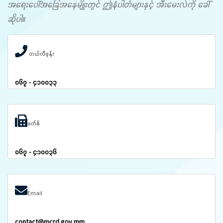
အရေးပေါ်အခြေအနေမျိုးတွင် ဤနံပါတ်များနှင့် အီးမေးလ်ကို ခေါ်
ဆိုပါ။
တယ်လီဖုန်း
၀၆၇ - ၄၁၀၀၃၃
ဖက်စ်
၀၆၇ - ၄၁၀၀၃၆
Email
contact@mcrd.gov.mm