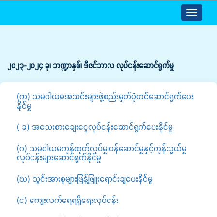
Toggle
navigatio
၂၀၂၃-၂၀၂၄ ခု၊ ဘဏ္ဍာနှစ်၊ ဒီဇင်ဘာလ လုပ်င‌န်းဆောင်ရွက်မှု
(က) သမဝါယမအသင်းများဖွဲ့စည်းမှတ်ပုံတင်ဆောင်ရွက်ပေး
နိုင်မှု
( ခ) အသေးစားချေးငွေလုပ်ငန်းဆောင်ရွက်ပေးနိုင်မှု
(ဂ) သမဝါယမကုန်ထုတ်လုပ်မှု၊ဝန်ဆောင်မှုနှင့်ကုန်သွယ်မှု
လုပ်ငန်းများဆောင်ရွက်နိုင်မှု
(ဃ) သွင်းအားစုများဖြန့်ဖြူးရောင်းချပေးနိုင်မှု
(င) ကျေးလက်ရေရရှိရေးလုပ်ငန်း