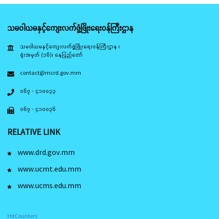
သမဝါယမနှင့်ကျေးလက်ဖွံ့ဖြိုးရေးဝန်ကြီးဌာန
သမဝါယမနှင့်ကျေးလက်ဖွံ့ဖြိုးရေးဝန်ကြီးဌာန ၊
ရုံးအမှတ် (၁၆)၊ နေပြည်တော်
contact@mcrd.gov.mm
၀၆၇ - ၄၁၀၀၃၃
၀၆၇ - ၄၁၀၀၃၆
RELATIVE LINK
www.drd.gov.mm
www.ucmt.edu.mm
www.ucms.edu.mm
HitCounters