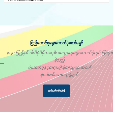
ပြည်ထောင်စုရွေးကောက်ပွဲကော်မရှင်
၂၀၂၀ ပြည့်နှစ် ပါတီစုံဒီမိုကရေစီအထွေထွေရွေးကောက်ပွဲတွင် ဖြစ်ပွား
ခဲ့သည့်
မဲမသမာမှုနှင့်တရားမဲ့ပြုကျင့်မှုများအပေါ်
စုံစမ်းစစ်ဆေးတွေ့ရှိချက်
ဆက်လက်ဖတ်ရှုပါရန်