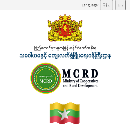
Language :
မြန်မာ
|
Eng
ပြည်ထောင်စုသမ္မတမြန်မာနိုင်ငံတော်အစိုးရ
သမဝါယမနှင့် ကျေးလက်ဖွံ့ဖြိုးရေးဝန်ကြီးဌာန