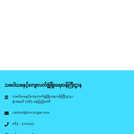
သမဝါယမနှင့်ကျေးလက်ဖွံ့ဖြိုးရေးဝန်ကြီးဌာန
သမဝါယမနှင့်ကျေးလက်ဖွံ့ဖြိုးရေးဝန်ကြီးဌာန ၊
ရုံးအမှတ် (၁၆)၊ နေပြည်တော်
contact@mcrd.gov.mm
၀၆၇ - ၄၁၀၀၃၃