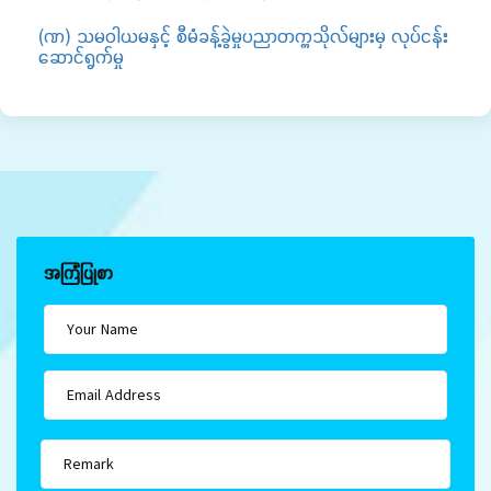
(ဏ) သမဝါယမနှင့် စီမံခန့်ခွဲမှုပညာတက္ကသိုလ်များမှ လုပ်ငန်း
ဆောင်ရွက်မှု
အကြံပြုစာ