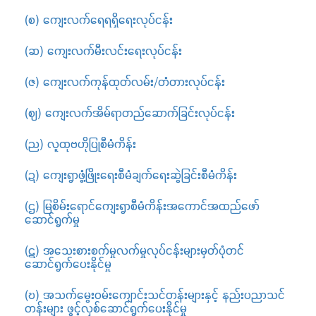
(စ) ကျေးလက်ရေရရှိရေးလုပ်ငန်း
(ဆ) ကျေးလက်မီးလင်းရေးလုပ်ငန်း
(ဇ) ကျေးလက်ကုန်ထုတ်လမ်း/တံတားလုပ်ငန်း
(ဈ) ကျေးလက်အိမ်ရာတည်ဆောက်ခြင်းလုပ်ငန်း
(ည) လူထုဗဟိုပြုစီမံကိန်း
(ဍ) ကျေးရွာဖွံ့ဖြိုးရေးစီမံချက်ရေးဆွဲခြင်းစီမံကိန်း
(ဌ) မြစိမ်းရောင်ကျေးရွာစီမံကိန်းအကောင်အထည်ဖော်
ဆောင်ရွက်မှု
(ဋ) အသေးစားစက်မှုလက်မှုလုပ်ငန်းများမှတ်ပုံတင်
ဆောင်ရွက်ပေးနိုင်မှု
(ဎ) အသက်မွေးဝမ်းကျောင်းသင်တန်းများနှင့် နည်းပညာသင်
တန်းများ ဖွင့်လှစ်ဆောင်ရွက်ပေးနိုင်မှု