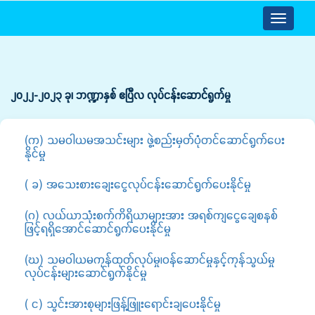
Toggle
navigatio
၂၀၂၂-၂၀၂၃ ခု၊ ဘဏ္ဍာနှစ် ဧပြီလ လုပ်ငန်းဆောင်ရွက်မှု
(က) သမဝါယမအသင်းများ ဖွဲ့စည်းမှတ်ပုံတင်ဆောင်ရွက်ပေး
နိုင်မှု
( ခ) အသေးစားချေးငွေလုပ်ငန်းဆောင်ရွက်ပေးနိုင်မှု
(ဂ) လယ်ယာသုံးစက်ကိရိယာများအား အရစ်ကျငွေချေစနစ်
ဖြင့်ရရှိအောင်ဆောင်ရွက်ပေးနိုင်မှု
(ဃ) သမဝါယမကုန်ထုတ်လုပ်မှု၊ဝန်ဆောင်မှုနှင့်ကုန်သွယ်မှု
လုပ်ငန်းများဆောင်ရွက်နိုင်မှု
( င) သွင်းအားစုများဖြန့်ဖြူးရောင်းချပေးနိုင်မှု