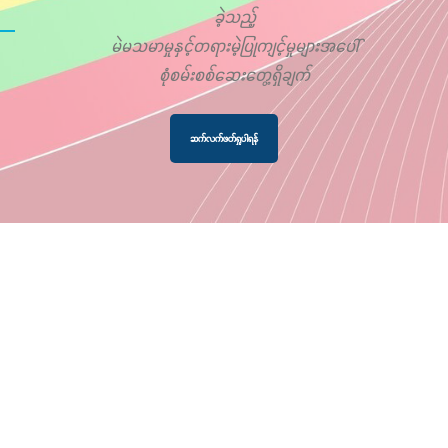
ခဲ့သည့်
မဲမသမာမှုနှင့်တရားမဲ့ပြုကျင့်မှုများအပေါ်
စုံစမ်းစစ်ဆေးတွေ့ရှိချက်
ဆက်လက်ဖတ်ရှုပါရန်