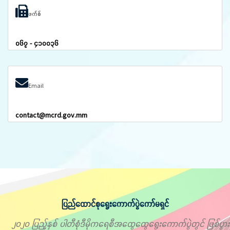
ဖက်စ်
၀၆၇ - ၄၁၀၀၃၆
Email
contact@mcrd.gov.mm
ပြည်ထောင်စုရွေးကောက်ပွဲကော်မရှင်
၂၀၂၀ ပြည့်နှစ် ပါတီစုံဒီမိုကရေစီအထွေထွေရွေးကောက်ပွဲတွင် ဖြစ်ပွား