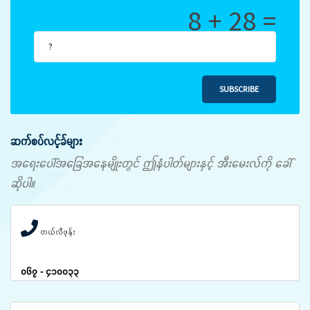
8 + 28 =
SUBSCRIBE
ဆက်စပ်လင့်ခ်များ
အရေးပေါ်အခြေအနေမျိုးတွင် ဤနံပါတ်များနှင့် အီးမေးလ်ကို ခေါ်
ဆိုပါ။
တယ်လီဖုန်း
၀၆၇ - ၄၁၀၀၃၃