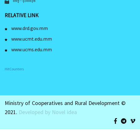
၀၆၇ - ၄၁၀၀၃၆
RELATIVE LINK
www.drd.gov.mm
www.ucmt.edu.mm
www.ucms.edu.mm
HitCounters
Ministry of Cooperatives and Rural Development ©
2021.
Developed by Novel idea