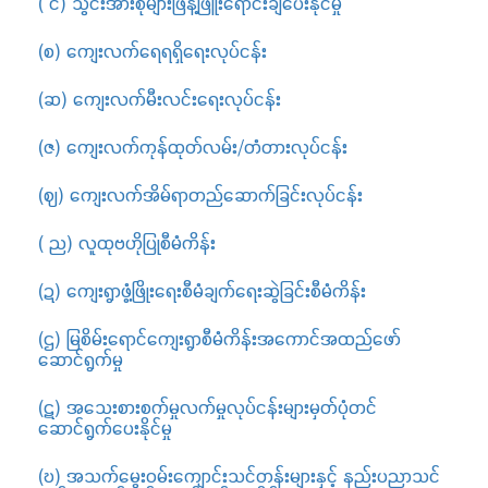
( င) သွင်းအားစုများဖြန့်ဖြူးရောင်းချပေးနိုင်မှု
(စ) ကျေးလက်ရေရရှိရေးလုပ်ငန်း
(ဆ) ကျေးလက်မီးလင်းရေးလုပ်ငန်း
(ဇ) ကျေးလက်ကုန်ထုတ်လမ်း/တံတားလုပ်ငန်း
(ဈ) ကျေးလက်အိမ်ရာတည်ဆောက်ခြင်းလုပ်ငန်း
( ည) လူထုဗဟိုပြုစီမံကိန်း
(ဍ) ကျေးရွာဖွံ့ဖြိုးရေးစီမံချက်ရေးဆွဲခြင်းစီမံကိန်း
(ဌ) မြစိမ်းရောင်ကျေးရွာစီမံကိန်းအကောင်အထည်ဖော်
ဆောင်ရွက်မှု
(ဋ) အသေးစားစက်မှုလက်မှုလုပ်ငန်းများမှတ်ပုံတင်
ဆောင်ရွက်ပေးနိုင်မှု
(ဎ) အသက်မွေးဝမ်းကျောင်းသင်တန်းများနှင့် နည်းပညာသင်