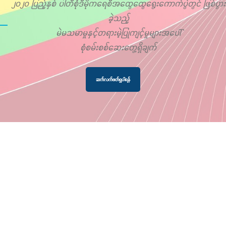
၂၀၂၀ ပြည့်နှစ် ပါတီစုံဒီမိုကရေစီအထွေထွေရွေးကောက်ပွဲတွင် ဖြစ်ပွား
ခဲ့သည့်
မဲမသမာမှုနှင့်တရားမဲ့ပြုကျင့်မှုများအပေါ်
စုံစမ်းစစ်ဆေးတွေ့ရှိချက်
ဆက်လက်ဖတ်ရှုပါရန်