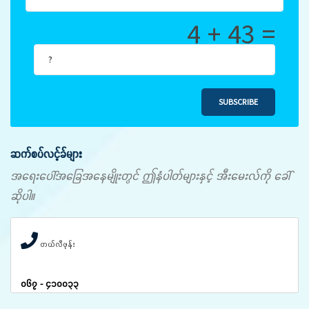
4 + 43 =
SUBSCRIBE
ဆက်စပ်လင့်ခ်များ
အရေးပေါ်အခြေအနေမျိုးတွင် ဤနံပါတ်များနှင့် အီးမေးလ်ကို ခေါ်
ဆိုပါ။
တယ်လီဖုန်း
၀၆၇ - ၄၁၀၀၃၃