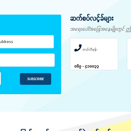
ဆက်စပ်လင့်ခ်များ
အရေးပေါ်အခြေအနေမျိုးတွင် ဤနံပါ
တယ်လီဖုန်း
၀၆၇ - ၄၁၀၀၃၃
SUBSCRIBE