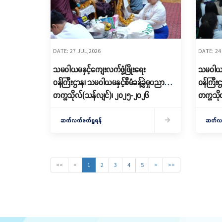
DATE: 27 JUL,2026
DATE: 24
သမဝါယမနှင့်ကျေးလက်ဖွံ့ဖြိုးရေး
သမဝါယမန
ဝန်ကြီးဌာန၊ သမဝါယမနှင့်စီမံခန့်ခွဲမှုပညာ
ဝန်ကြီးဌ
တက္ကသိုလ်(သန်လျင်)၊ ၂၀၂၅-၂၀၂၆
တက္ကသိုလ်
ပညာသင်နှစ်၊ ဗုဒ္ဓါဘိသေကအနေကဇာတင်လှူ
ဘဏ္ဍာရ
ပွဲနှင့် (၂၈) ကြိမ်မြောက် ဝါဆိုသင်္ကန်း
ကျောင်းသ
ဆက်လက်ဖတ်ရှုရန်
ဆက်လက်
ဆက်ကပ်လှူဒါန်းပွဲ အခမ်းအနားကျင်းပ
မောင်မယ
ကျင်းပ
<<
<
1
2
3
4
5
>
>>