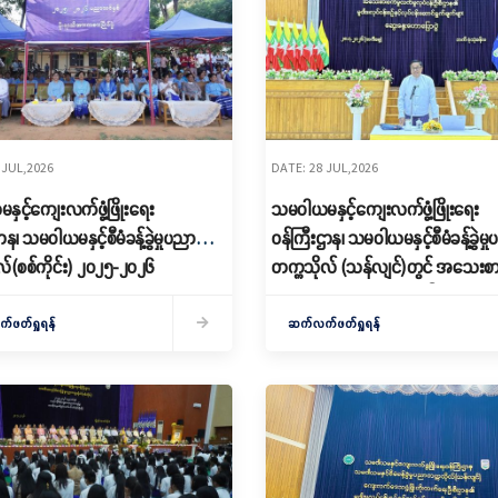
 JUL,2026
DATE: 28 JUL,2026
ှင့်ကျေးလက်ဖွံ့ဖြိုးရေး
သမဝါယမနှင့်ကျေးလက်ဖွံ့ဖြိုးရေး
ာန၊ သမဝါယမနှင့်စီမံခန့်ခွဲမှုပညာ
ဝန်ကြီးဌာန၊ သမဝါယမနှင့်စီမံခန့်ခွဲမှ
လ်(စစ်ကိုင်း) ၂၀၂၅-၂၀၂၆
တက္ကသိုလ် (သန်လျင်)တွင် အသေးစား
် မိုးရာသီ အားကစားပြိုင်ပွဲ ဖွင့်ပွဲ
လက်မှုလုပ်ငန်းဦးစီးဌာန၏ မူဝါဒ၊ လုပ
နားကျင်းပ
နှင့် လုပ်ငန်းဆောင်ရွက်ချက်များ ဆွေ
ဖတ်ရှုရန်
ဆက်လက်ဖတ်ရှုရန်
ဟောပြောပွဲကျင်းပ