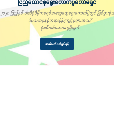
ပြည်ထောင်စုရွေးကောက်ပွဲကော်မရှင်
၂၀၂၀ ပြည့်နှစ် ပါတီစုံဒီမိုကရေစီအထွေထွေရွေးကောက်ပွဲတွင် ဖြစ်ပွားခဲ့သ
မဲမသမာမှုနှင့်တရားမဲ့ပြုကျင့်မှုများအပေါ်
စုံစမ်းစစ်ဆေးတွေ့ရှိချက်
ဆက်လက်ဖတ်ရှုပါရန်