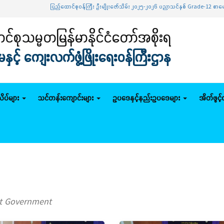
ပြည်ထောင်စုဝန်ကြီး ဦးမျိုးဇော်သိမ်း ၂၀၂၅-၂၀၂၆ ပညာသင်နှစ် Grade-12 စာမေးပွဲအောင်မြင်သူများ
်စုသမ္မတမြန်မာနိုင်ငံတော်အစိုးရ
င့် ကျေးလက်ဖွံ့ဖြိုးရေးဝန်ကြီးဌာန
ိပ်များ
သင်တန်းကျောင်းများ
ဥပဒေနှင့်နည်းဥပဒေများ
အိတ်ဖွင့
ut Government