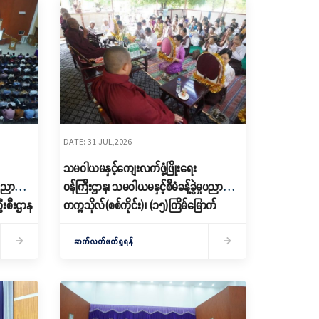
DATE: 31 JUL,2026
သမဝါယမနှင့်ကျေးလက်ဖွံ့ဖြိုးရေး
ုပညာ
ဝန်ကြီးဌာန၊ သမဝါယမနှင့်စီမံခန့်ခွဲမှုပညာ
ဦးစီးဌာန
တက္ကသိုလ်(စစ်ကိုင်း)၊ (၁၅)ကြိမ်မြောက်
ေး
ဝါဆိုသင်္ကန်းဆက်ကပ်လှူဒါန်းပွဲနှင့် သီလပွဲ
ေးနွေး
အခမ်းအနားကျင်းပ
ဆက်လက်ဖတ်ရှုရန်