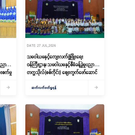
DATE: 27 JUL,2026
သမဝါယမနှင့်ကျေးလက်ဖွံ့ဖြိုးရေး
ုပညာ
ဝန်ကြီးဌာန၊ သမဝါယမနှင့်စီမံခန့်ခွဲမှုပညာ
စက်မှု
တက္ကသိုလ်(စစ်ကိုင်း) ဈေးကွက်ဖော်ဆောင်
်ငန်းစဉ်
ရေးစီမံခန့်ခွဲမှုပညာ(အထူးပြု) ကျောင်းသား/
းနွေး
ကျောင်းသူများ၏ အာစရိယပူဇော်ပွဲနှင့်
ဆက်လက်ဖတ်ရှုရန်
မောင်မယ်သစ်လွင်ကြိုဆိုပွဲ အခမ်းအနား
ကျင်းပ