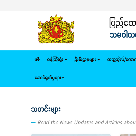
ပြည်ထောင
သမဝါယမနှ
ဝန်ကြီးရုံး
ဦးစီးဌာနများ
တက္ကသိုလ်/ကောလ
ဆောင်ရွက်မှုများ
သတင်းများ
Read the News Updates and Articles abo