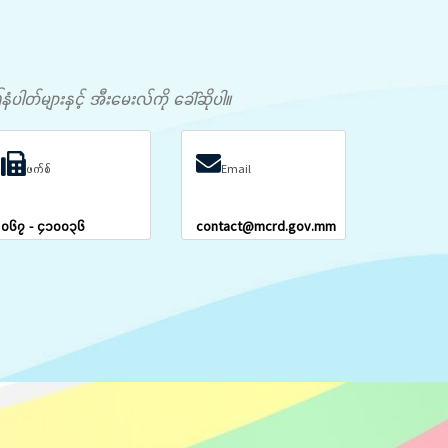
တ်များနှင့် အီးမေးလ်ကို ခေါ်ဆိုပါ။
ဖက်စ်
Email
၀၆၇ - ၄၁၀၀၃၆
contact@mcrd.gov.mm