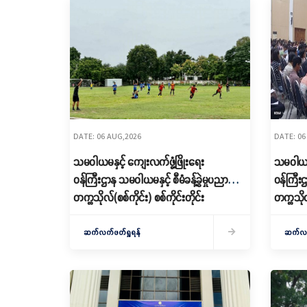
DATE: 06 AUG,2026
DATE: 06
သမဝါယမနှင့် ကျေးလက်ဖွံ့ဖြိုးရေး
သမဝါယမန
ဝန်ကြီးဌာန သမဝါယမနှင့် စီမံခန့်ခွဲမှုပညာ
ဝန်ကြီးဌ
တက္ကသိုလ်(စစ်ကိုင်း) စစ်ကိုင်းတိုင်း
တက္ကသိုလ
ဝန်ကြီးချုပ်ဖလား၊ တက္ကသိုလ်၊ ကောလိပ်
အခွင့်အ
ပေါင်းစုံ ဘောလုံး အားကစားပြိုင်ပွဲ (စစ်ကိုင်း
ဆက်လက်ဖတ်ရှုရန်
ဆက်လက်
ဇုံ) ကျင်းပ