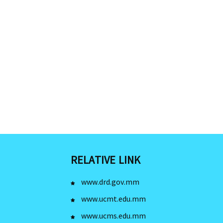
RELATIVE LINK
www.drd.gov.mm
www.ucmt.edu.mm
www.ucms.edu.mm