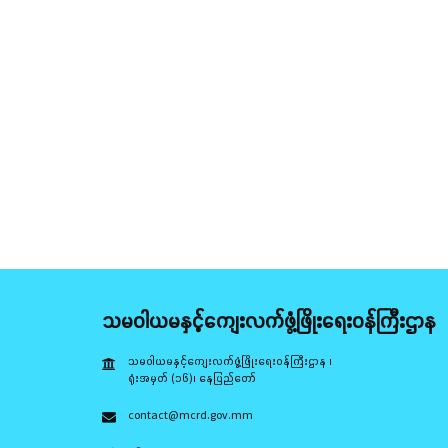
သမဝါယမနှင့်ကျေးလက်ဖွံ့ဖြိုးရေးဝန်ကြီးဌာန
သမဝါယမနှင့်ကျေးလက်ဖွံ့ဖြိုးရေးဝန်ကြီးဌာန ၊
ရုံးအမှတ် (၁၆)၊ နေပြည်တော်
contact@mcrd.gov.mm