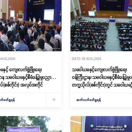
 AUG,2026
DATE: 03 AUG,2026
ှင့် ကျေးလက်ဖွံ့ဖြိုးရေး
သမဝါယမနှင့်ကျေးလက်ဖွံဖြိုးရေး
ာန သမဝါယမနှင့်စီမံခန့်ခွဲမှုပညာ
ဝန်ကြီးဌာန၊ သမဝါယမနှင့်စီမံခန့်ခွဲမှ
်(စစ်ကိုင်း) အလုပ်အကိုင်
တက္ကသိုလ်(စစ်ကိုင်း)တွင် သမဝါယမ
လမ်းများကို ဆွေးနွေး
နှင့် ကျေးလက်ဒေသဖွံ့ဖြိုးတိုးတက်ရ
ဦးစီးဌာနတို့၏ မူဝါဒ၊ လုပ်ငန်းစဉ် ဆွ
ဖတ်ရှုရန်
ဆက်လက်ဖတ်ရှုရန်
ပို့ချ