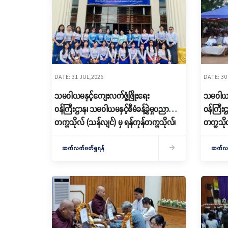
DATE: 31 JUL,2026
DATE: 30
သမဝါယမနှင့်ကျေးလက်ဖွံ့ဖြိုးရေး
သမဝါယမန
ဝန်ကြီးဌာန၊ သမဝါယမနှင့်စီမံခန့်ခွဲမှုပညာ
ဝန်ကြီးဌ
တက္ကသိုလ် (သန်လျင်) မှ ရန်ကုန်တက္ကသိုလ်၊
တက္ကသို
စိန်ရတုခန်းမ၌ ကျင်းပပြုလုပ်သည့်
ပညာသင်နှစ
သုတေသနနှင့်ဆန်းသစ်တီထွင်မှုဖိုရမ်သို့
အခမ်းအ
ဆက်လက်ဖတ်ရှုရန်
ဆက်လက်
တက်ရောက်ခြင်း