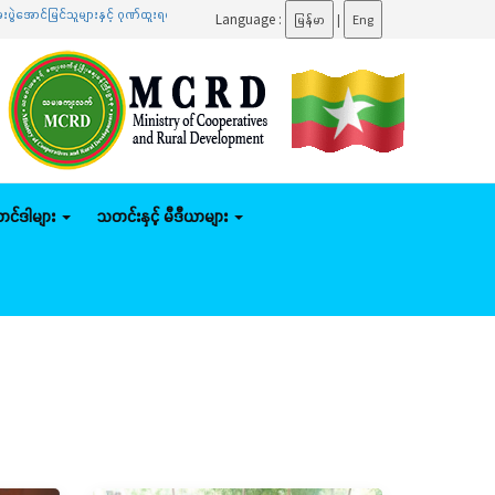
နှင့် ဂုဏ်ထူးရရှိသူများကို ဆုများချီးမြှင့်ပေးအပ်
.......
ပြည်ထောင်စုဝန်ကြီး ဦးမျိုးဇော်သိမ်း
Language :
မြန်မာ
|
Eng
်တင်ဒါများ
သတင်းနှင့် မီဒီယာများ