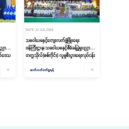
DATE: 23 JUL,2026
သမဝါယမနှင့်ကျေးလက်ဖွံ့ဖြိုးရေး
ုပညာ
ဝန်ကြီးဌာန၊ သမဝါယမနှင့်စီမံခန့်ခွဲမှုပညာ
လက်ဒေသ
တက္ကသိုလ်(စစ်ကိုင်း) လူမှုစီးပွားရေးလုပ်ငန်း
စီမံခန့်ခွဲမှုပညာ(အထူးပြု)ကျောင်းသား/
ျက်များ
ကျောင်းသူများ၏ အာစရိယပူဇော်ပွဲနှင့်
ဆက်လက်ဖတ်ရှုရန်
မောင်မယ်သစ်လွင်ကြိုဆိုပွဲ အခမ်းအနား
ကျင်းပ