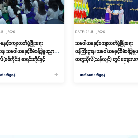
 JUL,2026
DATE: 24 JUL,2026
ှင့်ကျေးလက်ဖွံ့ဖြိုးရေး
သမဝါယမနှင့်ကျေးလက်ဖွံ့ဖြိုးရေး
ာန၊ သမဝါယမနှင့်စီမံခန့်ခွဲမှုပညာ
ဝန်ကြီးဌာန၊ သမဝါယမနှင့်စီမံခန့်ခွဲမှ
(စစ်ကိုင်း) စာရင်းကိုင်နှင့်
တက္ကသိုလ်(သန်လျင်) တွင် ကျေး
ေးပညာ(အထူးပြု) ကျောင်းသား/
ဖွံ့ဖြိုးတိုးတက်ရေးဦးစီးဌာန၏ မူဝါဒ၊
ူများ၏ အာစရိယပူဇော်ပွဲနှင့်
လုပ်ငန်းစဉ်နှင့် လုပ်ငန်းဆောင်ရွက် ခ
ဖတ်ရှုရန်
ဆက်လက်ဖတ်ရှုရန်
်သစ်လွင်ကြိုဆိုပွဲ အခမ်းအနား
ဆွေးနွေးဟောပြောပွဲကျင်းပ