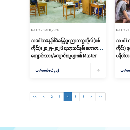
DATE: 28 APR,2026
DATE: 21
သမဝါယမနှင့်စီမံခန့်ခွဲမှုပညာတက္ကသိုလ်(စစ်
သမဝါယမနှ
ကိုင်း)၊ ၂၀၂၅-၂၀၂၆ ပညာသင်နှစ်၊ မဟာတန်း
ကိုင်း) 
ကျောင်းသား/ကျောင်းသူများ၏ Master
ပရိတ်တရ
Thesis Viva Defense စစ်ဆေးခြင်း
ဆက်လက်ဖတ်ရှုရန်
ဆက်လက်
<<
<
2
3
4
5
6
>
>>