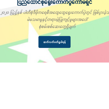
ပြည်ထောင်စုရွေးကောက်ပွဲကော်မရှင်
၂၀၂၀ ပြည့်နှစ် ပါတီစုံဒီမိုကရေစီအထွေထွေရွေးကောက်ပွဲတွင် ဖြစ်ပွားခဲ့သ
မဲမသမာမှုနှင့်တရားမဲ့ပြုကျင့်မှုများအပေါ်
စုံစမ်းစစ်ဆေးတွေ့ရှိချက်
ဆက်လက်ဖတ်ရှုပါရန်