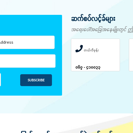
ဆက်စပ်လင့်ခ်များ
အရေးပေါ်အခြေအနေမျိုးတွင် ဤနံပါ
တယ်လီဖုန်း
၀၆၇ - ၄၁၀၀၃၃
SUBSCRIBE