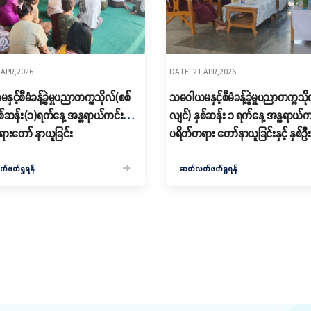
 APR,2026
DATE: 21 APR,2026
င့်စီမံခန့်ခွဲမှုပညာတက္ကသိုလ်(စစ်
သမဝါယမနှင့်စီမံခန့်ခွဲမှုပညာတက္ကသိ
နှစ်ဆန်း(၁)ရက်နေ့ အန္တရာယ်ကင်း
လျင်) နှစ်ဆန်း ၁ ရက်နေ့ အန္တရာယ်က
ားတော် နာယူခြင်း
ပရိတ်တရား တော်နာယူခြင်းနှင့် နှစ်ဦး
အလှူပေးလှူခြင်း
ဖတ်ရှုရန်
ဆက်လက်ဖတ်ရှုရန်