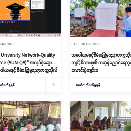
 MAY,2026
DATE: 30 APR,2026
 University Network-Quality
သမဝါယမနှင့်စီမံခန့်ခွဲမှုပညာတက္ကသိ
ce (AUN-QA)" အလုပ်ရုံဆွေးနွေး
လျင်)မိသားစု၏ ကဆုန်ညောင်ရေသွန
မဝါယမနှင့် စီမံခန့်ခွဲမှုပညာတက္ကသိုလ်
လောင်းပွဲကျင်းပ
်) မှ ဆရာ/ဆရာမများ Video
ncing ဖြင့် Online မှ တက်ရောက်
ဖတ်ရှုရန်
ဆက်လက်ဖတ်ရှုရန်