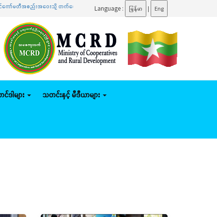
စည်းအဝေးသို့ တက်ရောက်
.......
ပြည်ထောင်စုဝန်ကြီး ဦးမျိုးဇော်သိမ်း နေပြည်တော်ကောင်စီနယ်မြေအတ
Language :
မြန်မာ
|
Eng
်တင်ဒါများ
သတင်းနှင့် မီဒီယာများ