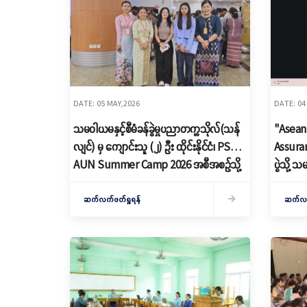
DATE: 05 MAY,2026
DATE: 04
သမဝါယမနှင့်စီမံခန်ခွဲမှုပညာတက္ကသိုလ်(သန်
"Asean
လျင်) မှ ကျောင်းသူ (၂) ဦး ထိုင်းနိုင်ငံ၊ PSU-
Assuran
AUN Summer Camp 2026 အစီအစဉ်သို့
ပွဲသို့ သ
သွားရောက်
(သန်လျင
Confere
ဆက်လက်ဖတ်ရှုရန်
ဆက်လက်