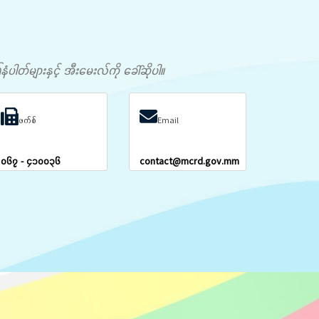
တ်များနှင့် အီးမေးလ်ကို ခေါ်ဆိုပါ။
ဖက်စ်
Email
၀၆၇ - ၄၁၀၀၃၆
contact@mcrd.gov.mm