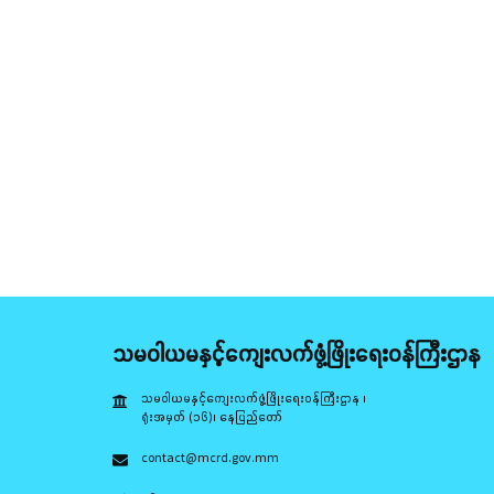
သမဝါယမနှင့်ကျေးလက်ဖွံ့ဖြိုးရေးဝန်ကြီးဌာန
သမဝါယမနှင့်ကျေးလက်ဖွံ့ဖြိုးရေးဝန်ကြီးဌာန ၊
ရုံးအမှတ် (၁၆)၊ နေပြည်တော်
contact@mcrd.gov.mm