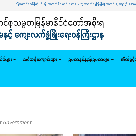
ထောင်စုဝန်ကြီး ဦးမျိုးဇော်သိမ်း ယူရီးယားမြေဩဇာဝယ်ယူဖြန့်ဖြူးရောင်းချရေး ဦးဆောင်ကော်မတီအ
်စုသမ္မတမြန်မာနိုင်ငံတော်အစိုးရ
င့် ကျေးလက်ဖွံ့ဖြိုးရေးဝန်ကြီးဌာန
ိပ်များ
သင်တန်းကျောင်းများ
ဥပဒေနှင့်နည်းဥပဒေများ
အိတ်ဖွင့
ut Government