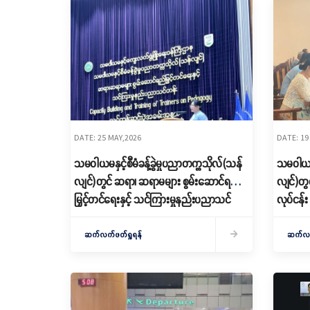
DATE: 25 MAY,2026
DATE: 19
သမဝါယမနှင့်စီမံခန့်ခွဲမှုပညာတက္ကသိုလ်(သန်
သမဝါယမနှ
လျင်)တွင် ဆရာ၊ ဆရာမများ စွမ်းဆောင်ရည်
လျင်)တွ
မြှင့်တင်ရေးနှင့် သင်ကြားမှုနည်းပညာသင်
လုပ်ငန်း
တန်း ဆင်းပွဲအခမ်းအနားကျင်းပ
ကျင်းပ
ဆက်လက်ဖတ်ရှုရန်
ဆက်လက်