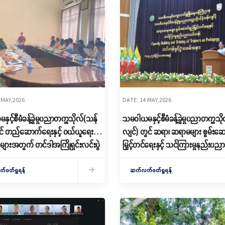
 MAY,2026
DATE: 14 MAY,2026
င့်စီမံခန့်ခွဲမှုပညာတက္ကသိုလ်(သန်
သမဝါယမနှင့်စီမံခန့်ခွဲမှုပညာတက္ကသိ
င် တည်ဆောက်ရေးနှင့် ဝယ်ယူရေး
လျင်) တွင် ဆရာ၊ ဆရာမများ စွမ်းဆ
 များအတွက် တင်ဒါအကြိုရှင်းလင်းပွဲ
မြှင့်တင်ရေးနှင့် သင်ကြားမှုနည်းပည
တန်း ဖွင့်ပွဲအခမ်းအနားကျင်းပ
ဖတ်ရှုရန်
ဆက်လက်ဖတ်ရှုရန်