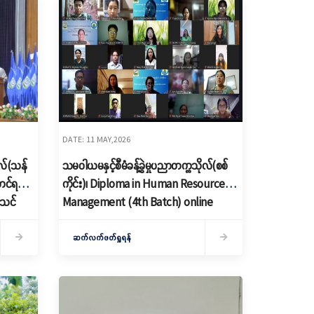
DATE: 11 MAY,2026
ုလ်(သန်
သမဝါယမနှင့်စီမံခန့်ခွဲမှုပညာတက္ကသိုလ်(စစ်
ောင်ရည်
ကိုင်း)၊ Diploma in Human Resource
ာသင်
Management (4th Batch) online
သင်တန်း၊ ကျောင်းသား/ကျောင်းသူများအား
Project Paper Viva Defense စစ်ဆေး
ဆက်လက်ဖတ်ရှုရန်
ခြင်း