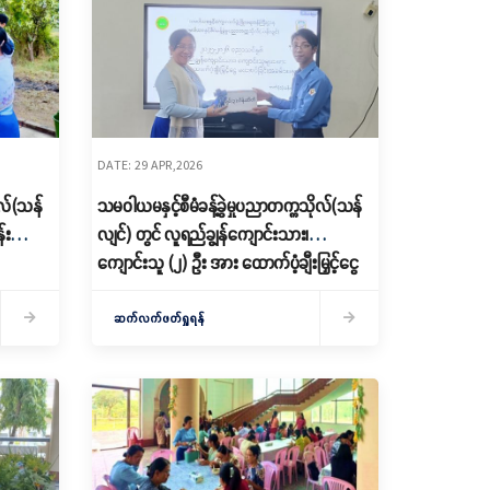
DATE: 29 APR,2026
ုလ်(သန်
သမဝါယမနှင့်စီမံခန့်ခွဲမှုပညာတက္ကသိုလ်(သန်
်း
လျင်) တွင် လူရည်ချွန်ကျောင်းသား၊
ကျောင်းသူ (၂) ဦး အား ထောက်ပံ့ချီးမြှင့်ငွေ
ပေးအပ်
ဆက်လက်ဖတ်ရှုရန်