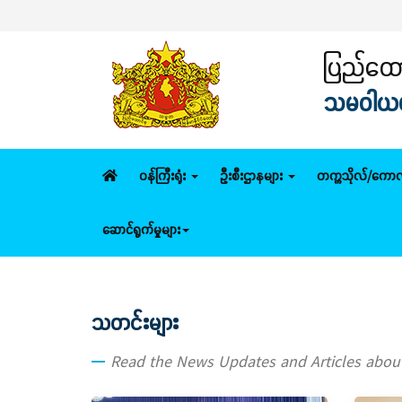
ပြည်
ပြည်ထောင
သမဝါယမနှ
ဝန်ကြီးရုံး
ဦးစီးဌာနများ
တက္ကသိုလ်/ကောလ
ဆောင်ရွက်မှုများ
သတင်းများ
Read the News Updates and Articles abo