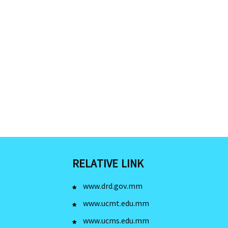
RELATIVE LINK
www.drd.gov.mm
www.ucmt.edu.mm
www.ucms.edu.mm