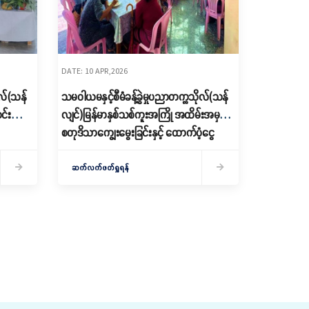
DATE: 10 APR,2026
ုလ်(သန်
သမဝါယမနှင့်စီမံခန့်ခွဲမှုပညာတက္ကသိုလ်(သန်
င်း
လျင်)မြန်မာနှစ်သစ်ကူးအကြို အထိမ်းအမှတ်
စတုဒိသာကျွေးမွေးခြင်းနှင့် ထောက်ပံ့ငွေ
ပေးအပ်ခြင်း
ဆက်လက်ဖတ်ရှုရန်