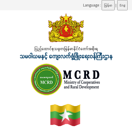
Language :
မြန်မာ
|
Eng
ပြည်ထောင်စုသမ္မတမြန်မာနိုင်ငံတော်အစိုးရ
သမဝါယမနှင့် ကျေးလက်ဖွံ့ဖြိုးရေးဝန်ကြီးဌာန