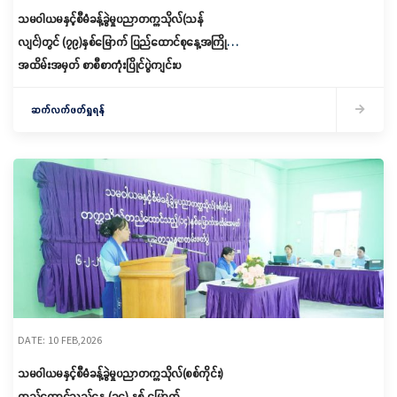
သမဝါယမနှင့်စီမံခန့်ခွဲမှုပညာတက္ကသိုလ်(သန်
လျင်)တွင် (၇၉)နှစ်မြောက် ပြည်ထောင်စုနေ့အကြို
အထိမ်းအမှတ် စာစီစာကုံးပြိုင်ပွဲကျင်းပ
ဆက်လက်ဖတ်ရှုရန်
DATE: 10 FEB,2026
သမဝါယမနှင့်စီမံခန့်ခွဲမှုပညာတက္ကသိုလ်(စစ်ကိုင်း)
တည်ထောင်သည့်နေ့ (၁၄) နှစ် မြောက်