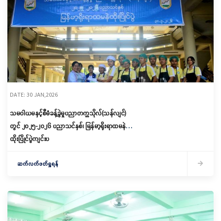
DATE: 30 JAN,2026
သမဝါယမနှင့်စီမံခန့်ခွဲမှုပညာတက္ကသိုလ်(သန်လျင်)
တွင် ၂၀၂၅-၂၀၂၆ ပညာသင်နှစ်၊ မြန်မာ့ရိုးရာထမနဲ
ထိုးပြိုင်ပွဲကျင်းပ
ဆက်လက်ဖတ်ရှုရန်