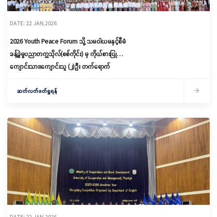
DATE: 22 JAN,2026
2026 Youth Peace Forum သို့ သမဝါယမနှင့်စီမံ
ခန့်ခွဲမှုပညာတက္ကသိုလ်(စစ်ကိုင်း) မှ ကိုယ်စားပြု
ကျောင်းသား၊ကျောင်းသူ (၂)ဦး တက်ရောက်
ဆက်လက်ဖတ်ရှုရန်
DATE: 22 JAN,2026