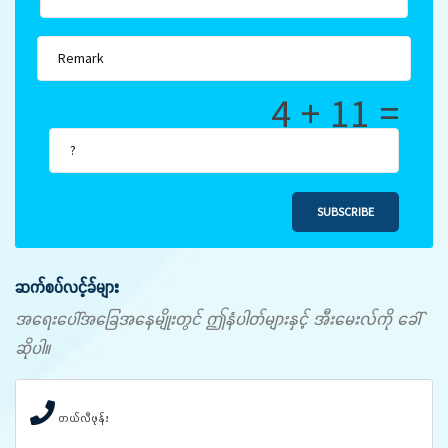
4 + 11 =
SUBSCRIBE
ဆက်စပ်လင့်ခ်များ
အရေးပေါ်အခြေအနေမျိုးတွင် ဤနံပါတ်များနှင့် အီးမေးလ်ကို ခေါ်
ဆိုပါ။
တယ်လီဖုန်း