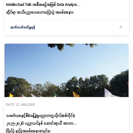
Intellectual Talk အစီအစဉ်အဖြစ် Data Analysis
ဆိုင်ရာ အသိပညာပေးဟောပြောပွဲ အခမ်းအနား
ကျင်းပ
ဆက်လက်ဖတ်ရှုရန်
DATE: 21 JAN,2026
သမဝါယမနှင့်စီမံခန့်ခွဲမှုပညာတက္ကသိုလ်(စစ်ကိုင်း)
၂၀၂၅-၂၀၂၆ ပညာသင်နှစ် ဆောင်းရာသီ အားကစား
ပြိုင်ပွဲ ဖွင့်ပွဲအခမ်းအနားကျင်းပ