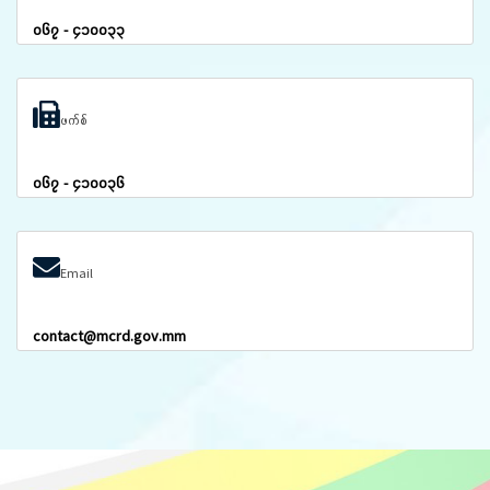
၀၆၇ - ၄၁၀၀၃၃
ဖက်စ်
၀၆၇ - ၄၁၀၀၃၆
Email
contact@mcrd.gov.mm