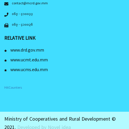
contact@mcrd.gov.mm
၀၆၇ - ၄၁၀၀၃၃
၀၆၇ - ၄၁၀၀၃၆
RELATIVE LINK
www.drd.gov.mm
www.ucmt.edu.mm
www.ucms.edu.mm
HitCounters
Ministry of Cooperatives and Rural Development ©
2021.
Developed by Novel idea