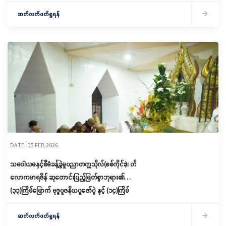
ဆက်လက်ဖတ်ရှုရန်
DATE: 05 FEB,2026
သမဝါယမနှင့်စီမံခန့်ခွဲမှုပညာတက္ကသိုလ်(စစ်ကိုင်း)၊ တိ
လောကမာရဇိန် ဆုတောင်းပြည့်မြတ်စွာဘုရား၏
(၃၃)ကြိမ်မြောက် ဗုဒ္ဓပူဇနိယပူဇော်ပွဲ နှင့် (၁၄)ကြိမ်
မြောက် မဟာဘုံကထိန်အောင်ပွဲ အခမ်းအနားကျင်းပ
ဆက်လက်ဖတ်ရှုရန်