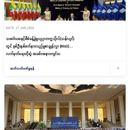
DATE: 27 JAN,2026
သမဝါယမနှင့်စီမံခန့်ခွဲမှုပညာတက္ကသိုလ်(သန်လျင်)
တွင် နှစ်ဦးနှစ်ဖက်နားလည်မှုစာချွန်လွှာ (MoU)
လက်မှတ်ရေးထိုးပွဲ အခမ်းအနားကျင်းပ
ဆက်လက်ဖတ်ရှုရန်