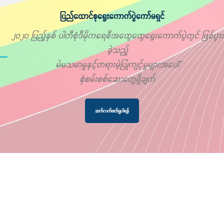
ပြည်ထောင်စုရွေးကောက်ပွဲကော်မရှင်
၂၀၂၀ ပြည့်နှစ် ပါတီစုံဒီမိုကရေစီအထွေထွေရွေးကောက်ပွဲတွင် ဖြစ်ပွား
ခဲ့သည့်
မဲမသမာမှုနှင့်တရားမဲ့ပြုကျင့်မှုများအပေါ်
စုံစမ်းစစ်ဆေးတွေ့ရှိချက်
ဆက်လက်ဖတ်ရှုပါရန်