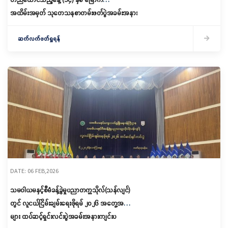
အထိမ်းအမှတ် သုတေသနစာတမ်းဖတ်ပွဲအခမ်းအနား
ကျင်းပ
ဆက်လက်ဖတ်ရှုရန်
DATE: 06 FEB,2026
သမဝါယမနှင့်စီမံခန့်ခွဲမှုပညာတက္ကသိုလ်(သန်လျင်)
တွင် လူငယ်ငြိမ်းချမ်းရေးဖိုရမ် ၂၀၂၆ အတွေ့အကြုံ
များ ထပ်ဆင့်ရှင်းလင်းပွဲအခမ်းအနားကျင်းပ