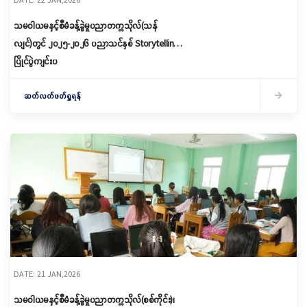
သမဝါယမနှင့်စီမံခန့်ခွဲမှုပညာတက္ကသိုလ်(သန်
လျင်)တွင် ၂၀၂၅-၂၀၂၆ ပညာသင်နှစ် Storytelling
ပြိုင်ပွဲကျင်းပ
ဆက်လက်ဖတ်ရှုရန်
DATE: 21 JAN,2026
သမဝါယမနှင့်စီမံခန့်ခွဲမှုပညာတက္ကသိုလ်(စစ်ကိုင်း)၊