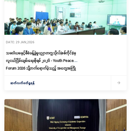
DATE: 29 JAN,2026
သမဝါယမနှင့်စီမံခန့်ခွဲမှုပညာတက္ကသိုလ်(စစ်ကိုင်း)မှ
လူငယ်ငြိမ်းချမ်းရေးဖိုရမ် ၂၀၂၆ - Youth Peace
Forum 2026 သို့တက်ရောက်ခဲ့သည့် အတွေ့အကြုံ
များအား ပြန်လည်ရှင်းလင်းခြင်း
ဆက်လက်ဖတ်ရှုရန်