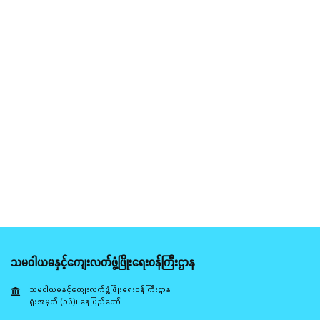
သမဝါယမနှင့်ကျေးလက်ဖွံ့ဖြိုးရေးဝန်ကြီးဌာန
သမဝါယမနှင့်ကျေးလက်ဖွံ့ဖြိုးရေးဝန်ကြီးဌာန ၊
ရုံးအမှတ် (၁၆)၊ နေပြည်တော်