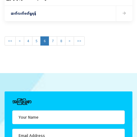
ဆက်လက်ဖတ်ရှုရန်
<<
<
4
5
6
7
8
>
>>
အကြံပြုစာ