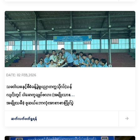
DATE: 02 FEB,2026
သမဝါယမနှင့်စီမံခန့်ခွဲမှုပညာတက္ကသိုလ်(သန်
လျင်)တွင် ပါမောက္ခချုပ်ဖလား (အမျိုးသား၊
အမျိုးသမီး) ဖူဆယ်ဘောလုံးအားကစားပြိုင်ပွဲ
အခမ်းအနားကျင်းပ
ဆက်လက်ဖတ်ရှုရန်