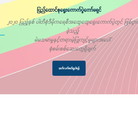
ပြည်ထောင်စုရွေးကောက်ပွဲကော်မရှင်
၂၀၂၀ ပြည့်နှစ် ပါတီစုံဒီမိုကရေစီအထွေထွေရွေးကောက်ပွဲတွင် ဖြစ်ပွား
ခဲ့သည့်
မဲမသမာမှုနှင့်တရားမဲ့ပြုကျင့်မှုများအပေါ်
စုံစမ်းစစ်ဆေးတွေ့ရှိချက်
ဆက်လက်ဖတ်ရှုပါရန်