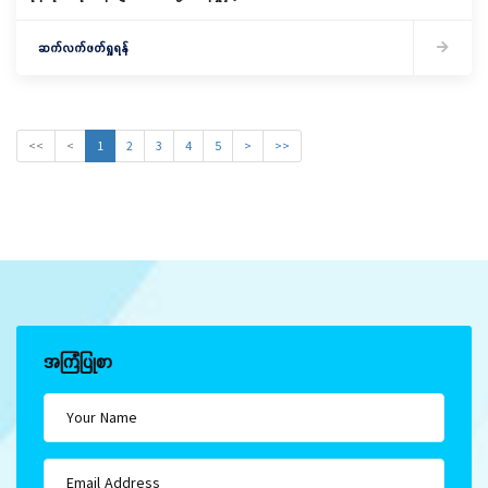
ကျေးလက်ဒေသဖွံ့ဖြိုးရေး လုပ်ငန်းများဆောင်ရွက်
နေမှု ကွင်းဆင်းကြည့်ရှု
ဆက်လက်ဖတ်ရှုရန်
<<
<
1
2
3
4
5
>
>>
အကြံပြုစာ