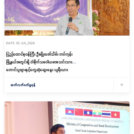
DATE: 02 JUL,2026
ပြည်ထောင်စုဝန်ကြီး ဦးမျိုးဇော်သိမ်း တပ်ကုန်း
မြို့နယ်အတွင်းရှိ ဝါစိုက်သမဝါယမအသင်းသား
တောင်သူများနှင့်တွေ့ဆုံဆွေးနွေး ယူရီးယား
မြေဩဇာဝယ်ယူဖြန့်ဖြူးရောင်းချရေး ဦးဆောင်
ကော်မတီအစည်းအဝေးသို့ တက်ရောက်
ဆက်လက်ဖတ်ရှုရန်