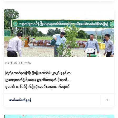
DATE: 07 JUL,2026
ပြည်ထောင်စုဝန်ကြီး ဦးမျိုးဇော်သိမ်း ၂၀၂၆ ခုနှစ် က
မ္ဘာ့ကျေးလက်ဖွံ့ဖြိုးရေးနေ့အထိမ်းအမှတ် မိုးရာသီ
စုပေါင်း သစ်ပင်စိုက်ပျိုးပွဲ အခမ်းအနားတက်ရောက်
ဆက်လက်ဖတ်ရှုရန်