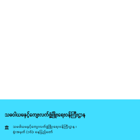
သမဝါယမနှင့်ကျေးလက်ဖွံ့ဖြိုးရေးဝန်ကြီးဌာန
သမဝါယမနှင့်ကျေးလက်ဖွံ့ဖြိုးရေးဝန်ကြီးဌာန ၊
ရုံးအမှတ် (၁၆)၊ နေပြည်တော်