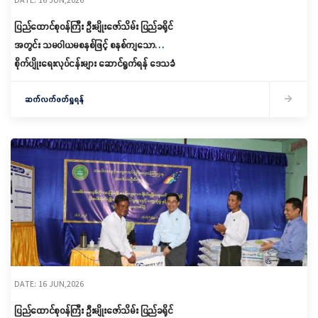
ပြည်ထောင်စုဝန်ကြီး ဦးမျိုးဇော်သိမ်း ပြည်ခရိုင်
အတွင်း သမဝါယမစနစ်ဖြင့် စနစ်ကျသော
စိုက်ပျိုးရေးလုပ်ငန်းများ ဆောင်ရွက်ရန် ဒေသခံ
တောင်သူများနှင့် တွေ့ဆုံဆွေးနွေး
ဆက်လက်ဖတ်ရှုရန်
DATE: 16 JUN,2026
ပြည်ထောင်စုဝန်ကြီး ဦးမျိုးဇော်သိမ်း ပြည်ခရိုင်