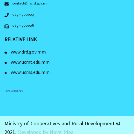
contact@mcrd.gov.mm
၀၆၇ - ၄၁၀၀၃၃
၀၆၇ - ၄၁၀၀၃၆
RELATIVE LINK
www.drd.gov.mm
www.ucmt.edu.mm
www.ucms.edu.mm
HitCounters
Ministry of Cooperatives and Rural Development ©
2021.
Developed by Novel idea