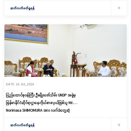
ဆောင်ရွက်နေမှု ကွင်းဆင်းကြည့်ရှု
ဆက်လက်ဖတ်ရှုရန်
DATE: 16 JUL,2026
ပြည်ထောင်စုဝန်ကြီး ဦးမျိုးဇော်သိမ်း UNDP အဖွဲ့မှ
မြန်မာနိုင်ငံဆိုင်ရာဌာနေကိုယ်စားလှယ်ဖြစ်သူ Mr.
Norimasa SHIMOMURA အား လက်ခံတွေ့ဆုံ
ဆက်လက်ဖတ်ရှုရန်