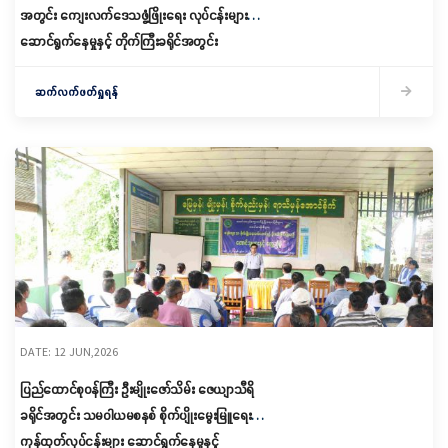
အတွင်း ကျေးလက်ဒေသဖွံ့ဖြိုးရေး လုပ်ငန်းများ
ဆောင်ရွက်နေမှုနှင့် တိုက်ကြီးခရိုင်အတွင်း
သမဝါယမစနစ်ကို အခြေခံ၍ စနစ်ကျသော
စိုက်ပျိုးရေးလုပ်ငန်းများ ဆောင်ရွက်ရန် ဒေသခံ
ဆက်လက်ဖတ်ရှုရန်
တောင်သူများနှင့် တွေ့ဆုံဆွေးနွေး
DATE: 12 JUN,2026
ပြည်ထောင်စုဝန်ကြီး ဦးမျိုးဇော်သိမ်း ဇေယျာသီရိ
ခရိုင်အတွင်း သမဝါယမစနစ် စိုက်ပျိုးမွေးမြူရေးနှင့်
ကုန်ထုတ်လုပ်ငန်းများ ဆောင်ရွက်နေမှုနှင့်