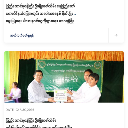
ပြည်ထောင်စုဝန်ကြီး ဦးမျိုးဇော်သိမ်း နေပြည်တော်
ကောင်စီနယ်မြေအတွင်း သမဝါယမစနစ် စိုက်ပျိုး
မွေးမြူရေး၊ မိသားစုဝင်ငွေတိုးပွားရေး၊ ဒေသဖွံ့ဖြိုး
ရေးလုပ်ငန်းများ ကွင်းဆင်းဆောင်ရွက် ဝန်ကြီးဌာန
ကိုယ်စားပြု ဖူဆယ်ဘော်လုံးအသင်းအား ကြည့်ရှု
ဆက်လက်ဖတ်ရှုရန်
အားပေး
DATE: 02 AUG,2026
ပြည်ထောင်စုဝန်ကြီး ဦးမျိုးဇော်သိမ်း
ရှမ်းပြည်နယ်(တောင်ပိုင်း) ကျေးလက်ဒေသဖွံ့ဖြိုးရေး