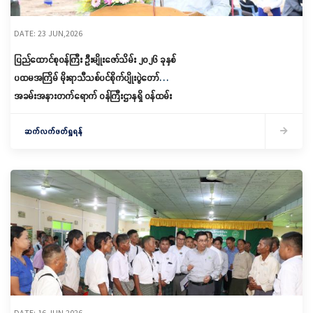
DATE: 23 JUN,2026
ပြည်ထောင်စုဝန်ကြီး ဦးမျိုးဇော်သိမ်း ၂၀၂၆ ခုနှစ်
ပထမအကြိမ် မိုးရာသီသစ်ပင်စိုက်ပျိုးပွဲတော်
အခမ်းအနားတက်ရောက် ဝန်ကြီးဌာနရှိ ဝန်ထမ်း
များ၏ သားသမီးများအတွက် ကျောင်းဝတ်စုံနှင့်
စာရေးကိရိယာများ ထောက်ပံ့ပေးအပ်
ဆက်လက်ဖတ်ရှုရန်
DATE: 16 JUN,2026