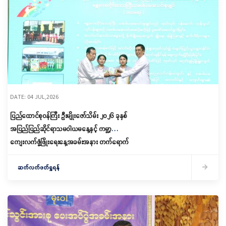
DATE: 04 JUL,2026
ပြည်ထောင်စုဝန်ကြီး ဦးမျိုးဇော်သိမ်း ၂၀၂၆ ခုနှစ်
အပြည်ပြည်ဆိုင်ရာသမဝါယမနေ့နှင့် ကမ္ဘာ့
ကျေးလက်ဖွံ့ဖြိုးရေးနေ့အခမ်းအနား တက်ရောက်
ဆက်လက်ဖတ်ရှုရန်