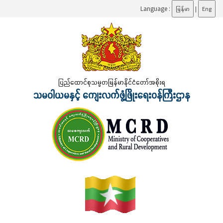
Language :
မြန်မာ
|
Eng
ပြည်ထောင်စုသမ္မတမြန်မာနိုင်ငံတော်အစိုးရ
သမဝါယမနှင့် ကျေးလက်ဖွံ့ဖြိုးရေးဝန်ကြီးဌာန