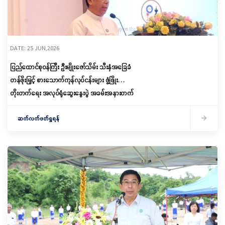
DATE: 25 JUN,2026
ပြည်ထောင်စုဝန်ကြီး ဦးမျိုးဇော်သိမ်း သီးနှံအခြေခံ
တန်ဖိုးမြှင့် စားသောက်ကုန်လုပ်ငန်းများ ဖွံ့ဖြိုး
တိုးတက်ရေး အလုပ်ရုံဆွေးနွေးပွဲ အခမ်းအနားတက်
ရောက်
ဆက်လက်ဖတ်ရှုရန်