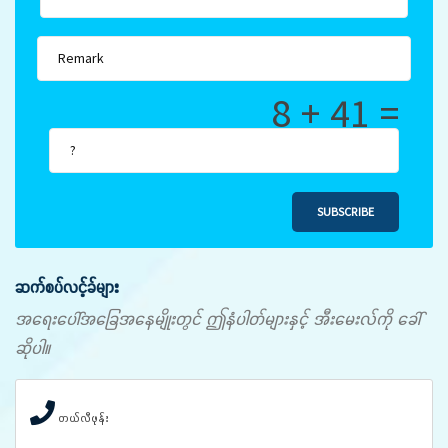
8 + 41 =
SUBSCRIBE
ဆက်စပ်လင့်ခ်များ
အရေးပေါ်အခြေအနေမျိုးတွင် ဤနံပါတ်များနှင့် အီးမေးလ်ကို ခေါ်
ဆိုပါ။
တယ်လီဖုန်း