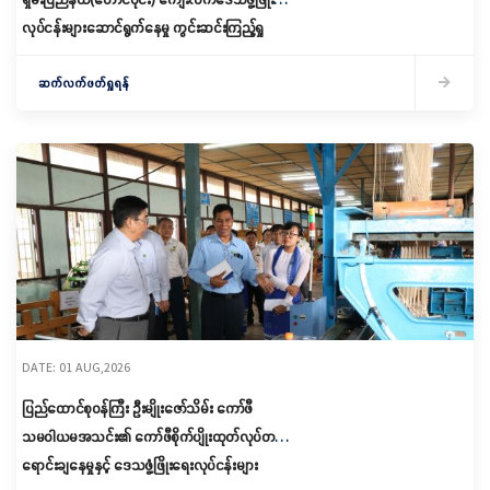
လုပ်ငန်းများဆောင်ရွက်နေမှု ကွင်းဆင်းကြည့်ရှု
ဆက်လက်ဖတ်ရှုရန်
DATE: 01 AUG,2026
ပြည်ထောင်စုဝန်ကြီး ဦးမျိုးဇော်သိမ်း ကော်ဖီ
သမဝါယမအသင်း၏ ကော်ဖီစိုက်ပျိုးထုတ်လုပ်တင်ပို့
ရောင်းချနေမှုနှင့် ဒေသဖွံ့ဖြိုးရေးလုပ်ငန်းများ