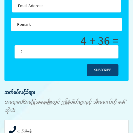
4 + 36 =
SUBSCRIBE
ဆက်စပ်လင့်ခ်များ
အရေးပေါ်အခြေအနေမျိုးတွင် ဤနံပါတ်များနှင့် အီးမေးလ်ကို ခေါ်
ဆိုပါ။
တယ်လီဖုန်း