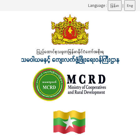
Language :
မြန်မာ
|
Eng
ပြည်ထောင်စုသမ္မတမြန်မာနိုင်ငံတော်အစိုးရ
သမဝါယမနှင့် ကျေးလက်ဖွံ့ဖြိုးရေးဝန်ကြီးဌာန