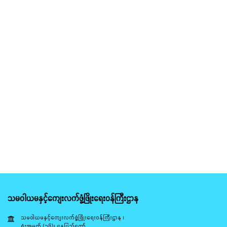
သမဝါယမနှင့်ကျေးလက်ဖွံ့ဖြိုးရေးဝန်ကြီးဌာန
သမဝါယမနှင့်ကျေးလက်ဖွံ့ဖြိုးရေးဝန်ကြီးဌာန ၊
ရုံးအမှတ် (၁၆)၊ နေပြည်တော်