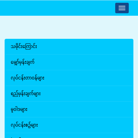
Toggle
navigatio
သမိုင်းကြောင်း
မျှော်မှန်းချက်
လုပ်ငန်းတာဝန်များ
ရည်မှန်းချက်များ
မူဝါဒများ
လုပ်ငန်းစဉ်များ