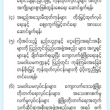
ရောင်းချနိုင်ခြင်းဖြင့် ကုန်ထုတ်လုပ်သူများ အတွက်
အကျိုးများစွာဖြစ်ထွန်းစေရေး ဆောင်ရွက်ရန်၊
(၄)
အရည်အသွေးမီထုတ်ကုန်များ တိုးမြှင့်ထုတ်လုပ်
ရေးနှင့် ဈေးကွက်မြှင့်တင်ရေး အားပေး
ဆောင်ရွက်ရန်၊
(၅)
လိုအပ်သည့် နည်းပညာနှင့် ငွေကြေးအရင်းအနှီး
များကို ပြည်တွင်းပြည်ပအဖွဲ့အစည်း များ၊ အလှူရှင်
များနှင့် ချိတ်ဆက်ရယူပြီး ကျေးလက်ဖွံ့ဖြိုးရေးနှင့်
သမဝါယမကဏ္ဍနှင့် ပြည်တွင်း ကုန်ကြမ်းအခြေခံ
တန်ဖိုးမြှင့် ကုန်ထုတ်လုပ်ငန်းများကို ပံ့ပိုးကူညီမြှင့်
တင်ပေးရန်၊
(၆)
သမဝါယမလုပ်ငန်းများ၊ ကျေးလက်ဒေသဖွံ့ဖြိုး
တိုးတက်ရေးလုပ်ငန်းများ၊ အသေးစားစက်မှု
လက်မှုလုပ်ငန်းများ ဖွံ့ဖြိုးတိုးတက်ရေးအတွက်
သက်ဆိုင်ရာအစိုးရအဖွဲ့အစည်းများ၊ အရပ် ဖက်