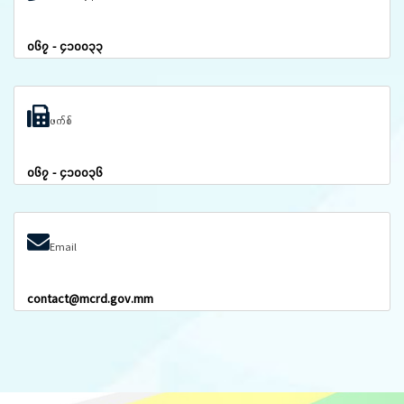
၀၆၇ - ၄၁၀၀၃၃
ဖက်စ်
၀၆၇ - ၄၁၀၀၃၆
Email
contact@mcrd.gov.mm