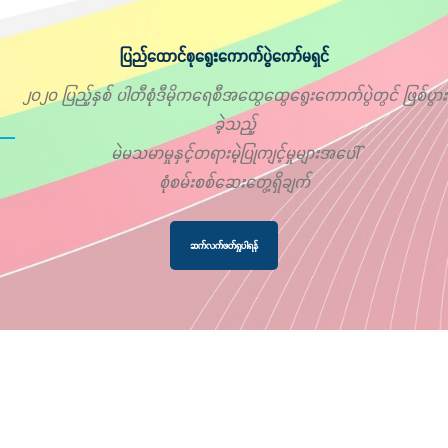
ပြည်ထောင်စုရွေးကောက်ပွဲကော်မရှင်
၂၀၂၀ ပြည့်နှစ် ပါတီစုံဒီမိုကရေစီအထွေထွေရွေးကောက်ပွဲတွင် ဖြစ်ပွား
ခဲ့သည့်
မဲမသမာမှုနှင့်တရားမဲ့ပြုကျင့်မှုများအပေါ်
စုံစမ်းစစ်ဆေးတွေ့ရှိချက်
ဆက်လက်ဖတ်ရှုပါရန်