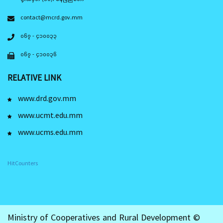
contact@mcrd.gov.mm
၀၆၇ - ၄၁၀၀၃၃
၀၆၇ - ၄၁၀၀၃၆
RELATIVE LINK
www.drd.gov.mm
www.ucmt.edu.mm
www.ucms.edu.mm
HitCounters
Ministry of Cooperatives and Rural Development ©