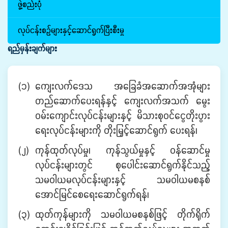
ဖွဲ့စည်းပုံ
လုပ်ငန်းစဉ်များနှင့်ဆောင်ရွက်ပြီးစီးမှု
ရည်မှန်းချက်များ
(၁)
ကျေးလက်ဒေသ အခြေခံအဆောက်အအုံများ
တည်ဆောက်ပေးရန်နှင့် ကျေးလက်အသက် မွေး
ဝမ်းကျောင်းလုပ်ငန်းများနှင့် မိသားစုဝင်ငွေတိုးပွား
ရေးလုပ်ငန်းများကို တိုးမြှင့်ဆောင်ရွက် ပေးရန်၊
(၂)
ကုန်ထုတ်လုပ်မှု၊ ကုန်သွယ်မှုနှင့် ဝန်ဆောင်မှု
လုပ်ငန်းများတွင် စုပေါင်းဆောင်ရွက်နိုင်သည့်
သမဝါယမလုပ်ငန်းများနှင့် သမဝါယမစနစ်
အောင်မြင်စေရေးဆောင်ရွက်ရန်၊
(၃)
ထုတ်ကုန်များကို သမဝါယမစနစ်ဖြင့် တိုက်ရိုက်