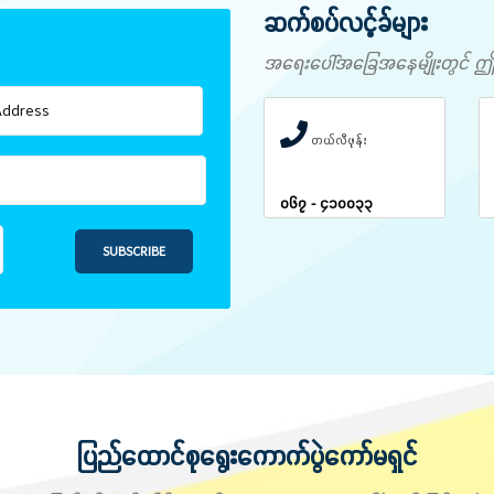
ဆက်စပ်လင့်ခ်များ
အရေးပေါ်အခြေအနေမျိုးတွင် ဤနံပါ
တယ်လီဖုန်း
၀၆၇ - ၄၁၀၀၃၃
SUBSCRIBE
ပြည်ထောင်စုရွေးကောက်ပွဲကော်မရှင်