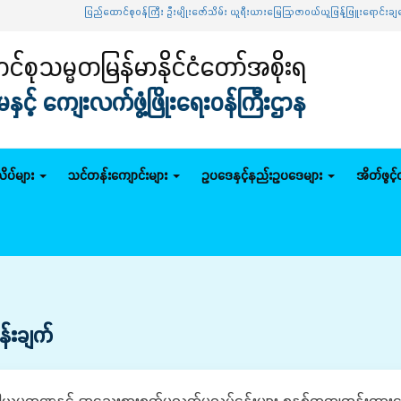
ပြည်ထောင်စုဝန်ကြီး ဦးမျိုးဇော်သိမ်း ယူရီးယားမြေဩဇာဝယ်ယူဖြန့်ဖြူးရောင်းချရေး 
်စုသမ္မတမြန်မာနိုင်ငံတော်အစိုးရ
င့် ကျေးလက်ဖွံ့ဖြိုးရေးဝန်ကြီးဌာန
ိပ်များ
သင်တန်းကျောင်းများ
ဥပဒေနှင့်နည်းဥပဒေများ
အိတ်ဖွင့
ှန်းချက်
မကဏ္ဍနှင့် အသေးစားစက်မှုလက်မှုလုပ်ငန်းများ စနစ်တကျထွန်းကားစေပြ