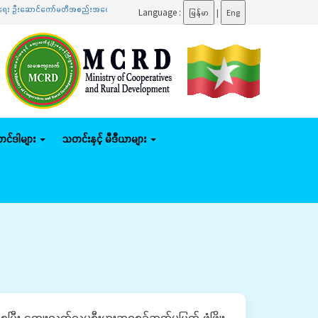
ဦးဆောင်ကော်မတီအစည်းအဝေးသို့ တက်ရောက်
.......
ပြည်ထောင်စုဝန်ကြီး ဦးမျိုးဇော်သိမ်း နေပြည်တော်
Language :
မြန်မာ
|
Eng
်တင်ဒါများ
သတင်းနှင့် မီဒီယာများ
ီး ကျေးလက်လူမှုစီးပွားဘဝစဉ်ဆက်မပြတ် ဖွံ့ဖြိုး