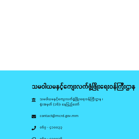
သမဝါယမနှင့်ကျေးလက်ဖွံ့ဖြိုးရေးဝန်ကြီးဌာန
သမဝါယမနှင့်ကျေးလက်ဖွံ့ဖြိုးရေးဝန်ကြီးဌာန ၊
ရုံးအမှတ် (၁၆)၊ နေပြည်တော်
contact@mcrd.gov.mm
၀၆၇ - ၄၁၀၀၃၃
၀၆၇ - ၄၁၀၀၃၆