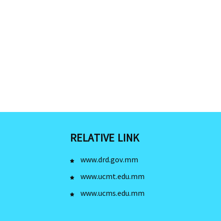
RELATIVE LINK
www.drd.gov.mm
www.ucmt.edu.mm
www.ucms.edu.mm