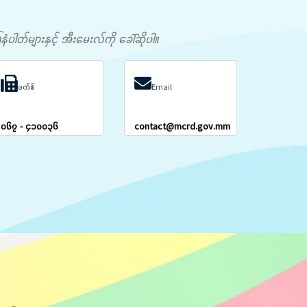
တ်များနှင့် အီးမေးလ်ကို ခေါ်ဆိုပါ။
ဖက်စ်
Email
၀၆၇ - ၄၁၀၀၃၆
contact@mcrd.gov.mm