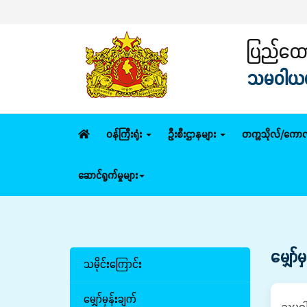
ပြည်ထောင
သမဝါယမနှ
ဝန်ကြီးရုံး
ဦးစီးဌာနများ
တက္ကသိုလ်/ကောလ
ဆောင်ရွက်မှုများ
မျှော်မ
သမိုင်းကြောင်း
မျှော်မှန်းချက်
သမဝါယ