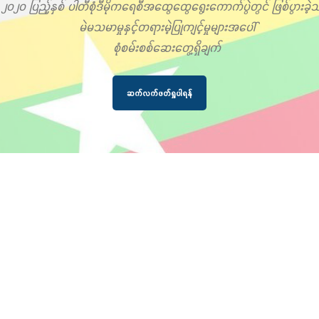
၂၀၂၀ ပြည့်နှစ် ပါတီစုံဒီမိုကရေစီအထွေထွေရွေးကောက်ပွဲတွင် ဖြစ်ပွားခဲ့သ
မဲမသမာမှုနှင့်တရားမဲ့ပြုကျင့်မှုများအပေါ်
စုံစမ်းစစ်ဆေးတွေ့ရှိချက်
ဆက်လက်ဖတ်ရှုပါရန်