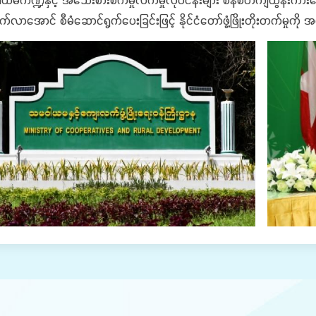
က်လာအောင် စီမံဆောင်ရွက်ပေးခြင်းဖြင့် နိုင်ငံတော်ဖွံ့ဖြိုးတိုးတက်မှု