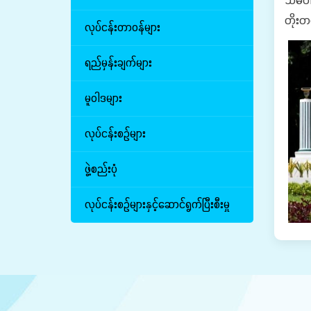
တိုးတ
လုပ်ငန်းတာဝန်များ
ရည်မှန်းချက်များ
မူဝါဒများ
လုပ်ငန်းစဉ်များ
ဖွဲ့စည်းပုံ
လုပ်ငန်းစဉ်များနှင့်ဆောင်ရွက်ပြီးစီးမှု