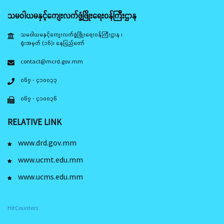
သမဝါယမနှင့်ကျေးလက်ဖွံ့ဖြိုးရေးဝန်ကြီးဌာန
သမဝါယမနှင့်ကျေးလက်ဖွံ့ဖြိုးရေးဝန်ကြီးဌာန ၊
ရုံးအမှတ် (၁၆)၊ နေပြည်တော်
contact@mcrd.gov.mm
၀၆၇ - ၄၁၀၀၃၃
၀၆၇ - ၄၁၀၀၃၆
RELATIVE LINK
www.drd.gov.mm
www.ucmt.edu.mm
www.ucms.edu.mm
HitCounters