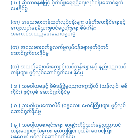
( ဎ ) ဆိုလာစနစ်ဖြင့် စိုက်ပျိုးရေရရှိရေးလုပ်ငန်းဆောင်ရွက်
ပေးနိုင်မှု
(ဏ) အသေးစားကုန်ထုတ်လုပ်ငန်းများ ဖန်တီးပေးနိုင်ရေးနှင့်
ကျေးလက်နေမိသားစုဝင်ငွေတိုးရေး စီမံကိန်း
အကောင်အထည်ဖော်ဆောင်ရွက်မှု
(တ) အသေးစားစက်မှုလက်မှုလုပ်ငန်းများမှတ်ပုံတင်
ဆောင်ရွက်ပေးနိုင်မှု
(ထ) အသက်မွေးဝမ်းကျောင်းသင်တန်းများနှင့် နည်းပညာသင်
တန်းများ ဖွင့်လှစ်ဆောင်ရွက်ပေး နိုင်မှု
( ဒ ) သမဝါယမနှင့် စီမံခန့်ခွဲမှုပညာတက္ကသိုလ် (သန်လျင်၊ စစ်
ကိုင်း) ဖွင့်လှစ် ဆောင်ရွက်နိုင်မှု
( ဓ ) သမဝါယမကောလိပ် (မန္တလေး၊ ဖောင်ကြီး)များ ဖွင့်လှစ်
ဆောင်ရွက်နိုင်မှု
( န ) သမဝါယမစာရင်းရေး၊ စာရင်းကိုင်သက်မွေးပညာသင်
တန်းကျောင်း (မကွေး၊ မော်လမြိုင်၊ ပုသိမ်၊ တောင်ကြီး၊
မန္တလေး) ဖွင့်လှစ်ဆောင်ရွက်နိုင်မှု