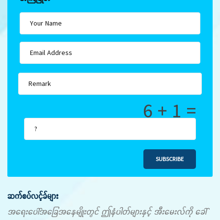
6 + 1 =
SUBSCRIBE
ဆက်စပ်လင့်ခ်များ
အရေးပေါ်အခြေအနေမျိုးတွင် ဤနံပါတ်များနှင့် အီးမေးလ်ကို ခေါ်