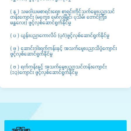
( န ) သမဝါယမစာရင်းရေး၊ စာရင်းကိုင်သက်မွေးပညာသင်
တန်းကျောင်း (မကွေး၊ မော်လမြိုင်၊ ပုသိမ်၊ တောင်ကြီး၊
မန္တလေး) ဖွင့်လှစ်ဆောင်ရွက်နိုင်မှု
( ပ ) ယွန်းပညာကောလိပ် (ပုဂံ)ဖွင့်လှစ်ဆောင်ရွက်နိုင်မှု
( ဖ ) ဆောင်းဒါးရက်ကန်းနှင့် အသက်မွေးပညာသိပ္ပံကျောင်း
ဖွင့်လှစ်ဆောင်ရွက်နိုင်မှု
( ဗ ) ရက်ကန်းနှင့် အသက်မွေးပညာသင်တန်းကျောင်း
(၁၃)ကျောင်း ဖွင့်လှစ်ဆောင်ရွက်နိုင်မှု
အကြံပြုစာ