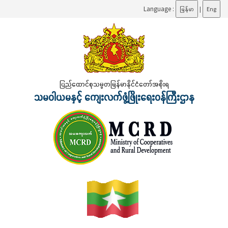
Language :
မြန်မာ
|
Eng
ပြည်ထောင်စုသမ္မတမြန်မာနိုင်ငံတော်အစိုးရ
သမဝါယမနှင့် ကျေးလက်ဖွံ့ဖြိုးရေးဝန်ကြီးဌာန