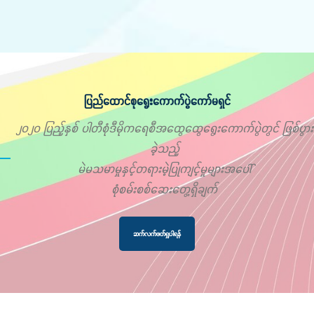
ပြည်ထောင်စုရွေးကောက်ပွဲကော်မရှင်
၂၀၂၀ ပြည့်နှစ် ပါတီစုံဒီမိုကရေစီအထွေထွေရွေးကောက်ပွဲတွင် ဖြစ်ပွား
ခဲ့သည့်
မဲမသမာမှုနှင့်တရားမဲ့ပြုကျင့်မှုများအပေါ်
စုံစမ်းစစ်ဆေးတွေ့ရှိချက်
ဆက်လက်ဖတ်ရှုပါရန်