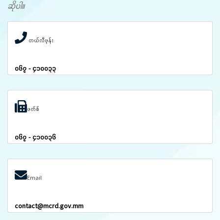
ဆိုပါ။
တယ်လီဖုန်း
၀၆၇ - ၄၁၀၀၃၃
ဖက်စ်
၀၆၇ - ၄၁၀၀၃၆
Email
contact@mcrd.gov.mm