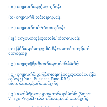
( စ ) ကျေးလက်ရေရရှိရေးလုပ်ငန်း
(ဆ) ကျေးလက်မီးလင်းရေးလုပ်ငန်း
( ဇ ) ကျေးလက်လမ်း/တံတားလုပ်ငန်း
( ဈ ) ကျေးလက်ကုန်ထုတ်လမ်း/ တံတားလုပ်ငန်း
(ည) မြစိမ်းရောင်ကျေးရွာစီမံကိန်းအကောင်အထည်ဖော်
ဆောင်ရွက်မှု
( ဋ ) ကျေးရွာဖွံ့ဖြိုးတိုးတက်ရေးလုပ်ငန်းစီမံကိန်း
( ဌ ) ကျေးလက်စီးပွားမြင့်မားရေးရန်ပုံငွေထူထောင်ပေးခြင်း
လုပ်ငန်း (Rural Business Fund-RBF)
အကောင်အထည်ဖော်ဆောင်ရွက်မှု
( ဍ ) ခေတ်မီစံပြကျေးရွာထူထောင်ရေးစီမံကိန်း (Smart
Village Project) အကောင်အထည်ဖော် ဆောင်ရွက်မှု