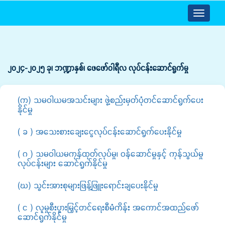
Toggle
navigatio
၂၀၂၄-၂၀၂၅ ခု၊ ဘဏ္ဍာနှစ်၊ ဖေဖော်ဝါရီလ လုပ်င‌န်းဆောင်ရွက်မှု
(က) သမဝါယမအသင်းများ ဖွဲ့စည်းမှတ်ပုံတင်ဆောင်ရွက်ပေး
နိုင်မှု
( ခ ) အသေးစားချေးငွေလုပ်ငန်းဆောင်ရွက်ပေးနိုင်မှု
( ဂ ) သမဝါယမကုန်ထုတ်လုပ်မှု၊ ဝန်ဆောင်မှုနှင့် ကုန်သွယ်မှု
လုပ်ငန်းများ ဆောင်ရွက်နိုင်မှု
(ဃ) သွင်းအားစုများဖြန့်ဖြူးရောင်းချပေးနိုင်မှု
( င ) လူမှုစီးပွားမြှင့်တင်ရေးစီမံကိန်း အကောင်အထည်ဖော်
ဆောင်ရွက်နိုင်မှု