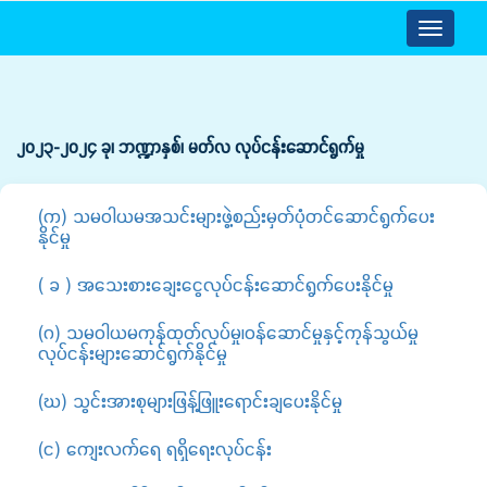
Toggle
navigatio
၂၀၂၃-၂၀၂၄ ခု၊ ဘဏ္ဍာနှစ်၊ မတ်လ လုပ်င‌န်းဆောင်ရွက်မှု
(က) သမဝါယမအသင်းများဖွဲ့စည်းမှတ်ပုံတင်ဆောင်ရွက်ပေး
နိုင်မှု
( ခ ) အသေးစားချေးငွေလုပ်ငန်းဆောင်ရွက်ပေးနိုင်မှု
(ဂ) သမဝါယမကုန်ထုတ်လုပ်မှု၊ဝန်ဆောင်မှုနှင့်ကုန်သွယ်မှု
လုပ်ငန်းများဆောင်ရွက်နိုင်မှု
(ဃ) သွင်းအားစုများဖြန့်ဖြူးရောင်းချပေးနိုင်မှု
(င) ကျေးလက်ရေ ရရှိရေးလုပ်ငန်း