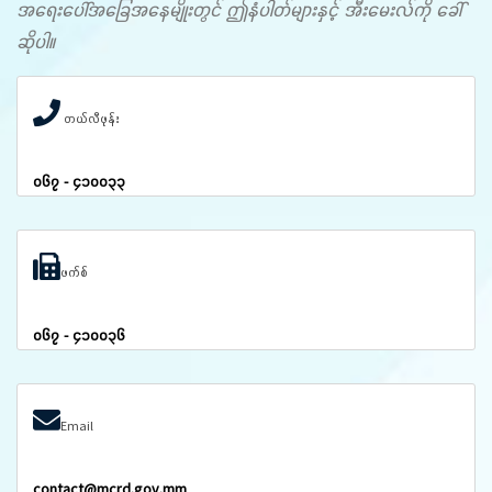
အရေးပေါ်အခြေအနေမျိုးတွင် ဤနံပါတ်များနှင့် အီးမေးလ်ကို ခေါ်
ဆိုပါ။
တယ်လီဖုန်း
၀၆၇ - ၄၁၀၀၃၃
ဖက်စ်
၀၆၇ - ၄၁၀၀၃၆
Email
contact@mcrd.gov.mm