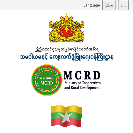
Language :
မြန်မာ
|
Eng
ပြည်ထောင်စုသမ္မတမြန်မာနိုင်ငံတော်အစိုးရ
သမဝါယမနှင့် ကျေးလက်ဖွံ့ဖြိုးရေးဝန်ကြီးဌာန