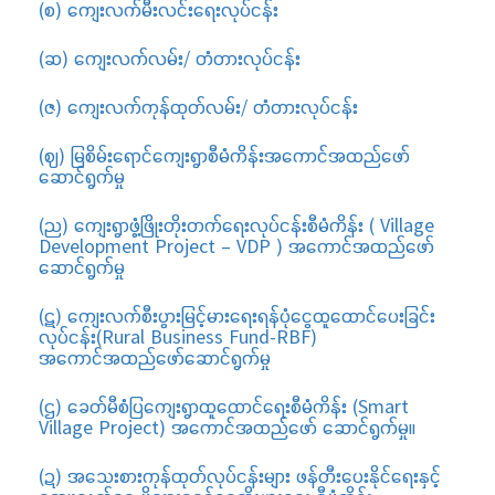
(စ) ကျေးလက်မီးလင်းရေးလုပ်ငန်း
(ဆ) ကျေးလက်လမ်း/ တံတားလုပ်ငန်း
(ဇ) ကျေးလက်ကုန်ထုတ်လမ်း/ တံတားလုပ်ငန်း
(ဈ) မြစိမ်းရောင်ကျေးရွာစီမံကိန်းအကောင်အထည်ဖော်
ဆောင်ရွက်မှု
(ည) ကျေးရွာဖွံ့ဖြိုးတိုးတက်ရေးလုပ်ငန်းစီမံကိန်း ( Village
Development Project – VDP ) အကောင်အထည်ဖော်
ဆောင်ရွက်မှု
(ဋ) ကျေးလက်စီးပွားမြင့်မားရေးရန်ပုံငွေထူထောင်ပေးခြင်း
လုပ်ငန်း(Rural Business Fund-RBF)
အကောင်အထည်ဖော်ဆောင်ရွက်မှု
(ဌ) ခေတ်မီစံပြကျေးရွာထူထောင်ရေးစီမံကိန်း (Smart
Village Project) အကောင်အထည်ဖော် ဆောင်ရွက်မှု။
(ဍ) အသေးစားကုန်ထုတ်လုပ်ငန်းများ ဖန်တီးပေးနိုင်ရေးနှင့်