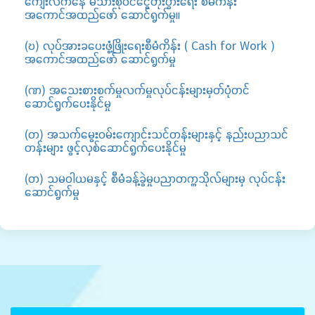
ကျေးလက်နေ မိသားစုဝင်ငွေတိုးပွားရေး စီမံကိန်း
အကောင်အထည်ဖော် ဆောင်ရွက်မှု။
(ဎ) လုပ်အားခပေးဖွံ့ဖြိုးရေးစီမံကိန်း ( Cash for Work )
အကောင်အထည်ဖော် ဆောင်ရွက်မှု
(ဏ) အသေးစားစက်မှုလက်မှုလုပ်ငန်းများမှတ်ပုံတင်
ဆောင်ရွက်ပေးနိုင်မှု
(တ) အသက်မွေးဝမ်းကျောင်းသင်တန်းများနှင့် နည်းပညာသင်
တန်းများ ဖွင့်လှစ်ဆောင်ရွက်ပေးနိုင်မှု
(တ) သမဝါယမနှင့် စီမံခန့်ခွဲမှုပညာတက္ကသိုလ်များမှ လုပ်ငန်း
ဆောင်ရွက်မှု