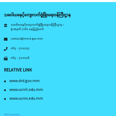
သမဝါယမနှင့်ကျေးလက်ဖွံ့ဖြိုးရေးဝန်ကြီးဌာန
သမဝါယမနှင့်ကျေးလက်ဖွံ့ဖြိုးရေးဝန်ကြီးဌာန ၊
ရုံးအမှတ် (၁၆)၊ နေပြည်တော်
contact@mcrd.gov.mm
၀၆၇ - ၄၁၀၀၃၃
၀၆၇ - ၄၁၀၀၃၆
RELATIVE LINK
www.drd.gov.mm
www.ucmt.edu.mm
www.ucms.edu.mm
HitCounters