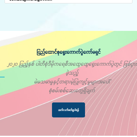
ပြည်ထောင်စုရွေးကောက်ပွဲကော်မရှင်
၂၀၂၀ ပြည့်နှစ် ပါတီစုံဒီမိုကရေစီအထွေထွေရွေးကောက်ပွဲတွင် ဖြစ်ပွား
ခဲ့သည့်
မဲမသမာမှုနှင့်တရားမဲ့ပြုကျင့်မှုများအပေါ်
စုံစမ်းစစ်ဆေးတွေ့ရှိချက်
ဆက်လက်ဖတ်ရှုပါရန်