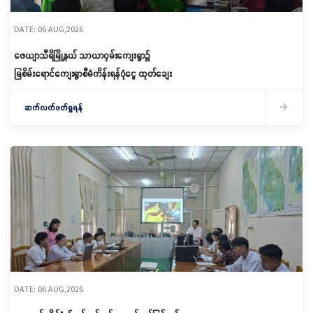
DATE: 06 AUG,2026
ဇေယျာသီရိမြို့နယ် သာယာဝှမ်းကျေးရွာ၌
မြစိမ်းရောင်ကျေးရွာစီမံကိန်းရန်ပုံငွေ ထုတ်ချေး
ဆက်လက်ဖတ်ရှုရန်
DATE: 06 AUG,2026