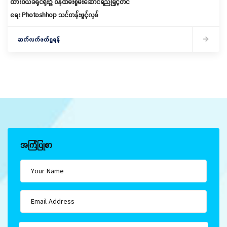
ထားဝယ်ခရိုင်ရုံး၌ ဝန်ထမ်းစွမ်းဆောင်ရည်မြှင့်တင်
ရေး Photoshhop သင်တန်းဖွင့်လှစ်
ဆက်လက်ဖတ်ရှုရန်
အကြံပြုစာ