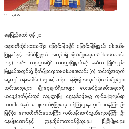
20 Jun,2025
နေပြည်တော် ဇွန် ၂၀
ဧရာဝတီတိုင်းဒေသကြီး၊ မြောင်းမြခရိုင် မြောင်းမြမြို့နယ်၊ ဝါးခယ်မ
မြို့နယ်နှင့် အိမ်မဲမြို့နယ် အတွင်းရှိ စိုက်ပျိုးရေးသမဝါယမအသင်း
(၁၄) သင်း၊ လပွတ္တာခရိုင် လပွတ္တာမြို့နယ်နှင့် မော်လ မြိုင်ကျွန်း
မြို့နယ်အတွင်းရှိ စိုက်ပျိုးရေးသမဝါယမအသင်း (၈) သင်းတို့အတွက်
ငွေကျပ်သန်းပေါင်း (၁၅၁၈) သန်း တန်ဖိုးရှိ အထွက်တိုးစပါးမျိုးများ၊
သွင်းအားစုများ၊ မျိုးစေ့ချကိရိယာများ ပေးအပ်ပွဲအခမ်းအနားကို
ယနေ့နံနက်ပိုင်းတွင် လပွတ္တာမြို့၊ ရွေးနဒီခန်းမ၌ ကျင်းပပြုလုပ်ရာ
သမဝါယမနှင့် ကျေးလက်ဖွံ့ဖြိုးရေး ဝန်ကြီးဌာန၊ ဒုတိယဝန်ကြီး ဦး
မြင့်စိုး၊ ဧရာဝတီတိုင်းဒေသကြီး၊ လမ်းပန်းဆက်သွယ်ရေးဝန်ကြီး ဦး
နေမျိုးအောင်နှင့် ဌာနဆိုင်ရာတာဝန်ရှိသူများ၊ မြို့မိမြို့ဖများ၊