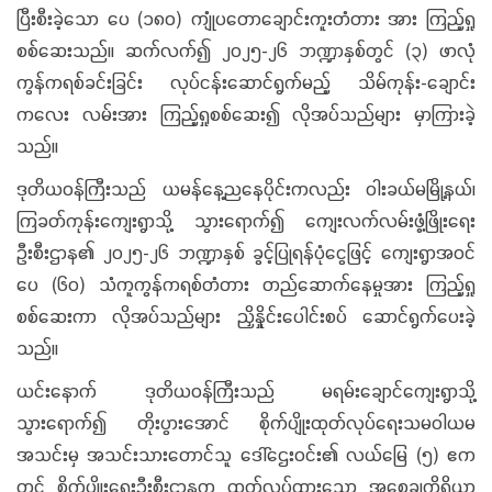
ပြီးစီးခဲ့သော ပေ (၁၈၀) ကျုံပတောချောင်းကူးတံတား အား ကြည့်ရှု
စစ်ဆေးသည်။ ဆက်လက်၍ ၂၀၂၅-၂၆ ဘဏ္ဍာနှစ်တွင် (၃) ဖာလုံ
ကွန်ကရစ်ခင်းခြင်း လုပ်ငန်းဆောင်ရွက်မည့် သိမ်ကုန်း-ချောင်း
ကလေး လမ်းအား ကြည့်ရှုစစ်ဆေး၍ လိုအပ်သည်များ မှာကြားခဲ့
သည်။
ဒုတိယဝန်ကြီးသည် ယမန်နေ့ညနေပိုင်းကလည်း ဝါးခယ်မမြို့နယ်၊
ကြခတ်ကုန်းကျေးရွာသို့ သွားရောက်၍ ကျေးလက်လမ်းဖွံ့ဖြိုးရေး
ဦးစီးဌာန၏ ၂၀၂၅-၂၆ ဘဏ္ဍာနှစ် ခွင့်ပြုရန်ပုံငွေဖြင့် ကျေးရွာအဝင်
ပေ (၆၀) သံကူကွန်ကရစ်တံတား တည်ဆောက်နေမှုအား ကြည့်ရှု
စစ်ဆေးကာ လိုအပ်သည်များ ညှိနှိုင်းပေါင်းစပ် ဆောင်ရွက်ပေးခဲ့
သည်။
ယင်းနောက် ဒုတိယဝန်ကြီးသည် မရမ်းချောင်ကျေးရွာသို့
သွားရောက်၍ တိုးပွားအောင် စိုက်ပျိုးထုတ်လုပ်ရေးသမဝါယမ
အသင်းမှ အသင်းသားတောင်သူ ဒေါ်ဌေးဝင်း၏ လယ်မြေ (၅) ဧက
တွင် စိုက်ပျိုးရေးဦးစီးဌာနက ထုတ်လုပ်ထားသော အစေ့ချကိရိယာ