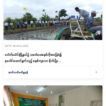
DATE: 06 AUG,2026
ပေါက်ခေါင်းမြို့နယ်၌ သမဝါယမစနစ်ကိုအခြေခံ၍
စုပေါင်းဆောင်ရွက်သည့် စနစ်ကျသော စိုက်ပျိုးရေး
ဆောင်ရွက်
ဆက်လက်ဖတ်ရှုရန်