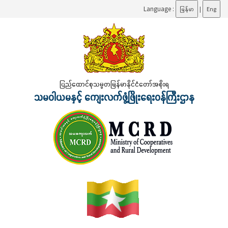
Language :
မြန်မာ
|
Eng
ပြည်ထောင်စုသမ္မတမြန်မာနိုင်ငံတော်အစိုးရ
သမဝါယမနှင့် ကျေးလက်ဖွံ့ဖြိုးရေးဝန်ကြီးဌာန