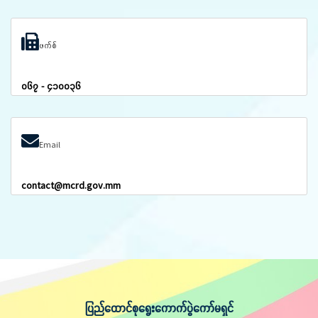
ဖက်စ်
၀၆၇ - ၄၁၀၀၃၆
Email
contact@mcrd.gov.mm
ပြည်ထောင်စုရွေးကောက်ပွဲကော်မရှင်