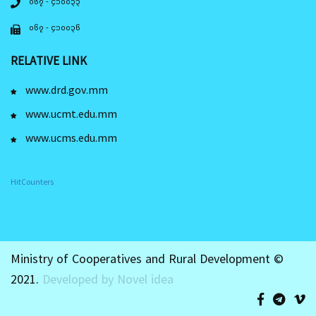
၀၆၇ - ၄၁၀၀၃၃
၀၆၇ - ၄၁၀၀၃၆
RELATIVE LINK
www.drd.gov.mm
www.ucmt.edu.mm
www.ucms.edu.mm
HitCounters
Ministry of Cooperatives and Rural Development ©
2021.
Developed by Novel idea