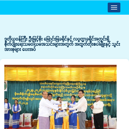
Toggle
navigatio
ဒုတိယဝန်ကြီး ဦးမြင့်စိုး မြောင်းမြခရိုင်နှင့် လပွတ္တာခရိုင်အတွင်းရှိ
စိုက်ပျိုးရေးသမဝါယမအသင်းများအတွက် အထွက်တိုးစပါမျိုးနှင့် သွင်း
အားစုများ ပေးအပ်