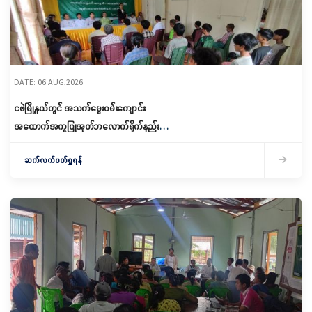
DATE: 06 AUG,2026
ငဖဲမြို့နယ်တွင် အသက်မွေးဝမ်းကျောင်း
အထောက်အကူပြုအုတ်ဘလောက်ရိုက်နည်း
သင်တန်းဖွင့်လှစ်
ဆက်လက်ဖတ်ရှုရန်