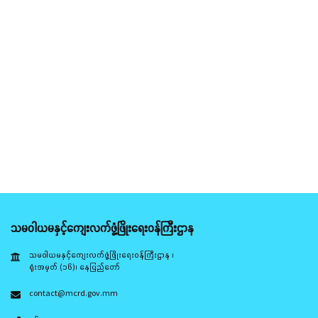
သမဝါယမနှင့်ကျေးလက်ဖွံ့ဖြိုးရေးဝန်ကြီးဌာန
သမဝါယမနှင့်ကျေးလက်ဖွံ့ဖြိုးရေးဝန်ကြီးဌာန ၊
ရုံးအမှတ် (၁၆)၊ နေပြည်တော်
contact@mcrd.gov.mm