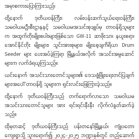
အမှာစကားပြောကြားသည်၊
ထို့နောက် ဒုတိယဝန်ကြီး၊ လမ်းပန်းဆက်သွယ်ရေးဝန်ကြီး၊
သမဝါယမဦးစီးဌာနနှင့် သမဝါယမအသင်းစုချုပ်မှ တာဝန်ရှိသူများ
က အထွက်တိုးမျိုးစပါးများဖြစ်သော GW-11 ဆာဖိုးသာ၊ နယူးဧရာ၊
အောင်နိုင်တိုး မျိုးများ၊ သွင်းအားစုများ၊ မျိုးစေ့ချကိရိယာ Drum
Seeder များ ပေးအပ်ခဲ့ကြရာ မြို့နယ်အလိုက် အသင်းအမှုဆောင်
များက လက်ခံရယူကြသည်။
ယင်းနောက် အသင်းသားတောင်သူများ၏ ဒေသဖွံ့ဖြိုးရေးတင်ပြချက်
များအပေါ် တာဝန်ရှိ သူများက ရှင်းလင်းဖြေကြားခဲ့သည်။
ထို့နောက် ဒုတိယဝန်ကြီးသည် တက်ရောက်လာသော သမဝါယမ
အသင်းသားတောင်သူများ အား ရင်းရင်းနှီးနှီး လိုက်လံနှုတ်ဆက်ခဲ့
သည်။
ထိုမှတဆင့် ဒုတိယဝန်ကြီးသည် ပန်းတနော်မြို့နယ်၊ ကျုံပတော
ကျေးရွာသို့ သွားရောက်၍ ၂၀၂၄-၂၀၂၅ ဘဏ္ဍာနှစ်တွင် တည်ဆောက်