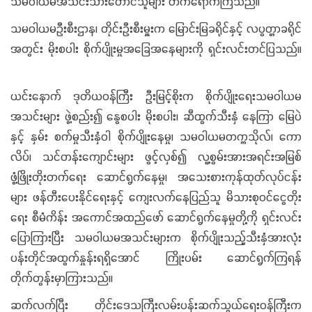
သမဝါယမအသင်းသားတောင်သူများ တက်ရောက်ကြသည်။
သမဝါယမဦးစီးဌာန၊ တိုင်းဦးစီးမှူးက မြောင်းမြခရိုင်နှင့် လပွတ္တာခရိုင်
အတွင်း မိုးစပါး စိုက်ပျိုးမှုအခြေအနေများကို ရှင်းလင်းတင်ပြသည်။
ယင်းနောက် ဒုတိယဝန်ကြီး ဦးမြင့်စိုးက စိုက်ပျိုးရေးသမဝါယမ
အသင်းများ ဖွဲ့စည်း၍ နွေစပါး မိုးစပါး၊ ဆီထွက်သီးနှံ နေကြာ မြေပဲ
နှင့် နှမ်း စက်မှုသီးနှံဝါ စိုက်ပျိုးနေမှု၊ သမဝါယမတက္ကသိုလ်၊ ကော
လိပ်၊ သင်တန်းကျောင်းများ ဖွင့်လှစ်၍ လူ့စွမ်းအားအရင်းအမြစ်
ဖွံ့ဖြိုးတိုးတက်ရေး ဆောင်ရွက်နေမှု၊ အသေးစားကုန်ထုတ်လုပ်ငန်း
များ ဖန်တီးပေးနိုင်ရေးနှင့် ကျေးလက်နေပြည်သူ မိသားစုဝင်ငွေတိုး
ရေး စီမံကိန်း အကောင်အထည်ဖော် ဆောင်ရွက်နေမှုတို့ကို ရှင်းလင်း
ပြောကြားပြီး သမဝါယမအသင်းများက စိုက်ပျိုးသည့်သီးနှံအားလုံး
ပန်းတိုင်အထွက်နှုန်းရရှိအောင် ကြိုးပမ်း ဆောင်ရွက်ကြရန်
တိုက်တွန်းမှာကြားသည်။
ဆက်လက်ပြီး တိုင်းဒေသကြီးလမ်းပန်းဆက်သွယ်ရေးဝန်ကြီးက