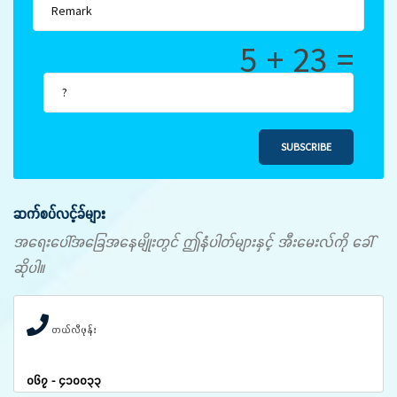
5 + 23 =
SUBSCRIBE
ဆက်စပ်လင့်ခ်များ
အရေးပေါ်အခြေအနေမျိုးတွင် ဤနံပါတ်များနှင့် အီးမေးလ်ကို ခေါ်
ဆိုပါ။
တယ်လီဖုန်း
၀၆၇ - ၄၁၀၀၃၃