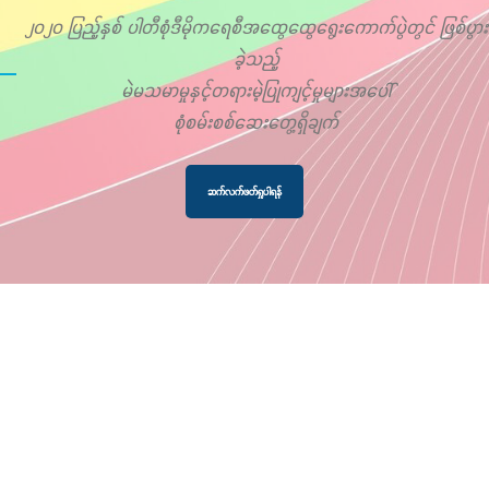
၂၀၂၀ ပြည့်နှစ် ပါတီစုံဒီမိုကရေစီအထွေထွေရွေးကောက်ပွဲတွင် ဖြစ်ပွား
ခဲ့သည့်
မဲမသမာမှုနှင့်တရားမဲ့ပြုကျင့်မှုများအပေါ်
စုံစမ်းစစ်ဆေးတွေ့ရှိချက်
ဆက်လက်ဖတ်ရှုပါရန်