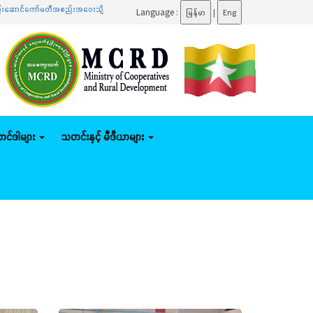
်မတီအစည်းအဝေးသို့ တက်ရောက်
.......
ပြည်ထောင်စုဝန်ကြီး ဦးမျိုးဇော်သိမ်း နေပြည်တော်ကောင်စီနယ်
Language :
မြန်မာ
|
Eng
်တင်ဒါများ
သတင်းနှင့် မီဒီယာများ