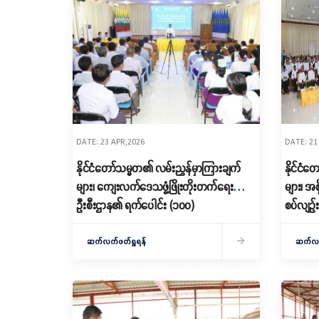
DATE: 23 APR,2026
DATE: 21
နိုင်ငံတော်သမ္မတ၏ လမ်းညွှန်မှာကြားချက်
နိုင်ငံ
များ၊ ကျေးလက်ဒေသဖွံ့ဖြိုးတိုးတက်ရေး
များ၊ အစ
ဦးစီးဌာန၏ ရက်ပေါင်း (၁၀၀)
စပ်လျဉ်း
အကောင်အထည်ဖော်ဆောင်ရွက်မည့်
လုပ်ငန်းများရှင်းလင်းပွဲကျင်းပ
ဆက်လက်ဖတ်ရှုရန်
ဆက်လက်