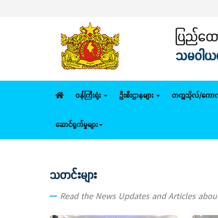
ပြည်ထောင
သမဝါယမနှ
ဝန်ကြီးရုံး
ဦးစီးဌာနများ
တက္ကသိုလ်/ကောလ
ဆောင်ရွက်မှုများ
သတင်းများ
Read the News Updates and Articles abo