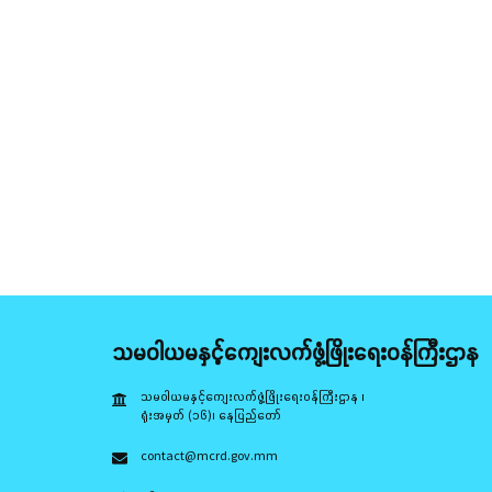
သမဝါယမနှင့်ကျေးလက်ဖွံ့ဖြိုးရေးဝန်ကြီးဌာန
သမဝါယမနှင့်ကျေးလက်ဖွံ့ဖြိုးရေးဝန်ကြီးဌာန ၊
ရုံးအမှတ် (၁၆)၊ နေပြည်တော်
contact@mcrd.gov.mm