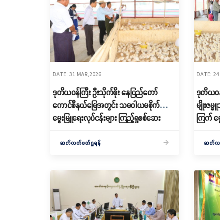
DATE: 31 MAR,2026
DATE: 24
ဒုတိယဝန်ကြီး ဦးသိုက်စိုး နေပြည်တော်
ဒုတိယဝန်ကြီး 
ကောင်စီနယ်မြေအတွင်း သမဝါယမစိုက်ပျိုး
မျိုးဇ
မွေးမြူရေးလုပ်ငန်းများ ကြည့်ရှုစစ်ဆေး
ကြက် မွေ
ရောက်
ဆက်လက်ဖတ်ရှုရန်
ဆက်လက်