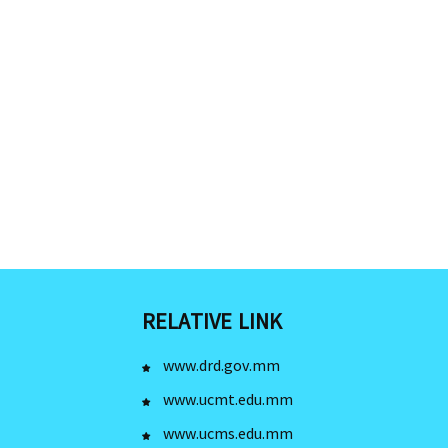
RELATIVE LINK
www.drd.gov.mm
www.ucmt.edu.mm
www.ucms.edu.mm