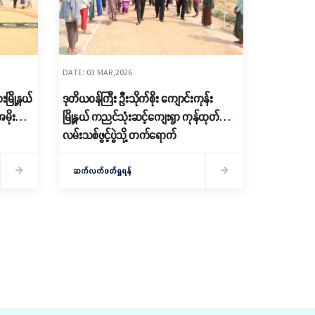
DATE: 03 MAR,2026
မြို့နယ်
ဒုတိယဝန်ကြီး ဦးသိုက်စိုး ကျောင်းကုန်း
ိုးပြား
မြို့နယ် ကညင်သုံးဆင့်ကျေးရွာ ကုန်ထုတ်
လမ်းသစ်ဖွင့်ပွဲသို့ တက်ရောက်
ဆက်လက်ဖတ်ရှုရန်