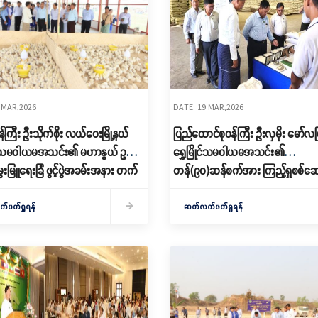
 MAR,2026
DATE: 19 MAR,2026
ဦးသိုက်စိုး လယ်ဝေးမြို့နယ်
ပြည်ထောင်စုဝန်ကြီး ဦးလှမိုး မော်လမြိုင်
မ္ဗူသမဝါယမအသင်း၏ မဟာနွယ် ဥစား
ရွှေမြိုင်သမဝါယမအသင်း၏
းမြူရေးခြံ ဖွင့်ပွဲအခမ်းအနား တက်
တန်(၉၀)ဆန်စက်အား ကြည့်ရှုစစ်ဆ
ဖတ်ရှုရန်
ဆက်လက်ဖတ်ရှုရန်