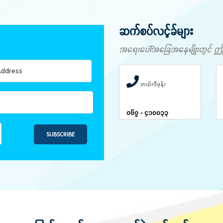
ဆက်စပ်လင့်ခ်များ
အရေးပေါ်အခြေအနေမျိုးတွင် ဤနံပါ
တယ်လီဖုန်း
၀၆၇ - ၄၁၀၀၃၃
SUBSCRIBE