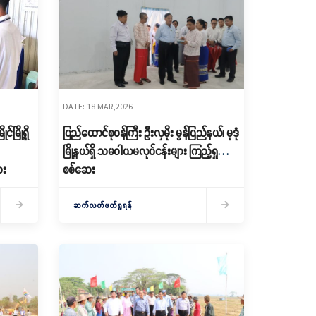
DATE: 18 MAR,2026
မြို့ရှိ
ပြည်ထောင်စုဝန်ကြီး ဦးလှမိုး မွန်ပြည်နယ်၊ မုဒုံ
မြို့နယ်ရှိ သမဝါယမလုပ်ငန်းများ ကြည့်ရှု
ေး
စစ်ဆေး
ဆက်လက်ဖတ်ရှုရန်