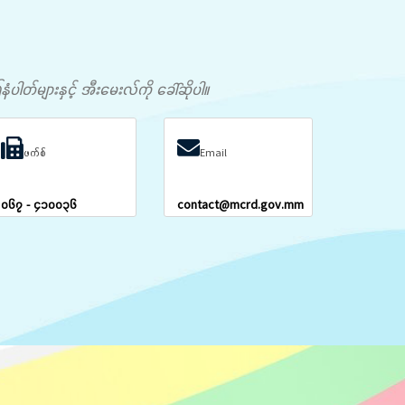
တ်များနှင့် အီးမေးလ်ကို ခေါ်ဆိုပါ။
ဖက်စ်
Email
၀၆၇ - ၄၁၀၀၃၆
contact@mcrd.gov.mm