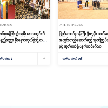
 MAR,2026
DATE: 05 MAR,2026
်စုဝန်ကြီး ဦးလှမိုး ဒေသတွင်း ဒီ
ပြည်ထောင်စုဝန်ကြီး ဦးလှမိုး လယ်ဝေး
နည်းပညာ နှီးနှောဖလှယ်ပွဲသို့ တက်
အတွင်းတည်ဆောက်မည့် အုတ်ကြွပ်အမ
နှင့် အုတ်စက်ရုံ ပန္နက်တင်မင်္ဂလာ
အခမ်းအနားတက်ရောက်
ဖတ်ရှုရန်
ဆက်လက်ဖတ်ရှုရန်