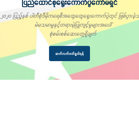
ပြည်ထောင်စုရွေးကောက်ပွဲကော်မရှင်
၂၀၂၀ ပြည့်နှစ် ပါတီစုံဒီမိုကရေစီအထွေထွေရွေးကောက်ပွဲတွင် ဖြစ်ပွားခဲ့သ
မဲမသမာမှုနှင့်တရားမဲ့ပြုကျင့်မှုများအပေါ်
စုံစမ်းစစ်ဆေးတွေ့ရှိချက်
ဆက်လက်ဖတ်ရှုပါရန်