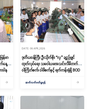
DATE: 06 APR,2026
မြန်မာ
ဒုတိယဝန်ကြီး ဦးသိုက်စိုး “လှ” ချည်မျှင်
က်နေ့
ထုတ်လုပ်ရေး သမဝါယမအသင်းလီမိတက်၏
ဝါကြိတ်စက်၊ ဝါဖိစက်နှင့် ရက်ကန်းရုံရှိ BOD
များ၊ ဝါစိုက်တောင်သူများနှင့် တွေ့ဆုံ
ဆက်လက်ဖတ်ရှုရန်