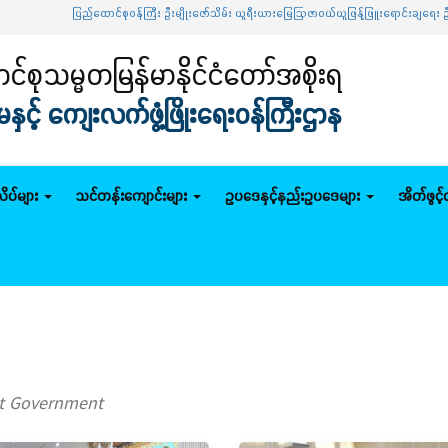
ပြည်ထောင်စုဝန်ကြီး ဦးမျိုးဇော်သိမ်း ယူရီးယားမြေဩဇာဝယ်ယူဖြန့်ဖြူးရောင်းချရေး ဦးဆောင်ကော
်စုသမ္မတမြန်မာနိုင်ငံတော်အစိုးရ
င့် ကျေးလက်ဖွံ့ဖြိုးရေးဝန်ကြီးဌာန
ိပ်များ
သင်တန်းကျောင်းများ
ဥပဒေနှင့်နည်းဥပဒေများ
အိတ်ဖွင့
ut Government