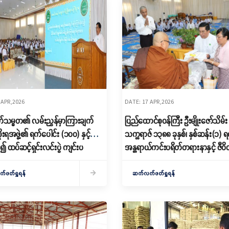
 APR,2026
DATE: 17 APR,2026
တော်သမ္မတ၏ လမ်းညွှန်မှာကြားချက်
ပြည်ထောင်စုဝန်ကြီး ဦးမျိုးဇော်သိမ်း 
ိုးရအဖွဲ့၏ ရက်ပေါင်း (၁၀၀) နှင့်
သက္ကရာဇ် ၁၃၈၈ ခုနှစ်၊ နှစ်ဆန်း(၁) ရ
၍ ထပ်ဆင့်ရှင်းလင်းပွဲ ကျင်းပ
အန္တရာယ်ကင်းပရိတ်တရားနာနှင့် ဇီဝိတဒါန
ငါးလွှတ်ပွဲသို့ တက်ရောက်
ဖတ်ရှုရန်
ဆက်လက်ဖတ်ရှုရန်