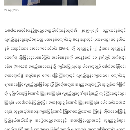
29 Apr,2026
သမဝါယမနှင့်စီမံခန့်ခွဲမှုပညာတက္ကသိုလ်(သန်လျင်)၏ ၂၀၂၅-၂၀၂၆ ပညာသင်နှစ်တွင်
လူရည်ချွန်ရွေးချယ်ခံရသည့် ပထမနှစ်ကျောင်းသူ မနွေးနန္ဒာလှိုင် (ပသမ-၁၉) နှင့် ဒုတိယ
နှစ် ကျောင်းသား မောင်ကောင်းဇင်ဝင်း (2AF-1) တို့ လူရည်ချွန် (၂) ဦးအား လူရည်ချွန်
ထောက်ပံ့ ချီးမြှင့်ငွေပေးအပ်ခြင်း အခမ်းအနားကို ယနေ့နံနက် ၁၀ နာရီတွင် ဘက်စုံသုံး
ခန်းမ (MH-109) အစည်းအဝေးခန်း၌ ကျင်းပပြုလုပ်ရာ ပါမောက္ခချုပ် ဒေါက်တာရီရီဝင်း
တက်ရောက်၍ အဖွင့်အမှာ စကား ပြောကြားရာတွင် လူရည်ချွန်ကျောင်းသား၊ ကျောင်းသူ
များအနေဖြင့် လူရည်ချွန်ဖြစ်သွားပြီ ဖြစ်တဲ့အတွက် အရည်အချင်းရှိပြီး ထူးချွန်ထက်မြက်
တဲ့ ပုဂ္ဂိုလ်တွေဖြစ်အောင် ကြိုးစားကြရန်၊ လူရည်ချွန်ဂုဏ်ပုဒ်နဲ့အညီ ကျင့်ကြံနေထိုင်သွား
ကြရန်၊ ဗလငါးတန်နဲ့ပြည့်စုံပြီး ဘက်စုံထူးချွန်အောင် ကြိုးစားကြရန်၊ ပေါင်းသင်းဆက်ဆံ
ရေးနဲ့ လူမှုအသိုက်အဝန်းကျယ်ပြန့်အောင် ကြိုးစားတည်ဆောက် ကြရန်၊ တိုင်းဒေသကြီးနဲ့
ပြည်နယ်အသီးသီးမှ အခြေခံပညာအဆင့်နှင့် အဆင့်မြင့်ပညာအဆင့် လူရည်ချွန်များ၊
လူရည်ချွန်ကြီးများနဲ့ တွေ့ဆုံရမှာ ဖြစ်တဲ့အတွက် ဗဟုသုတနဲ့ အတွေ့အကြုံကောင်း များကို