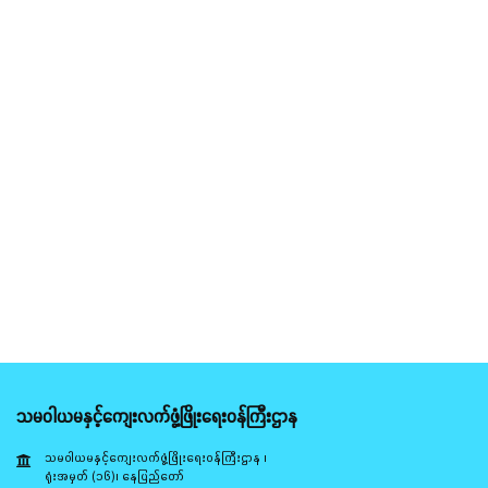
သမဝါယမနှင့်ကျေးလက်ဖွံ့ဖြိုးရေးဝန်ကြီးဌာန
သမဝါယမနှင့်ကျေးလက်ဖွံ့ဖြိုးရေးဝန်ကြီးဌာန ၊
ရုံးအမှတ် (၁၆)၊ နေပြည်တော်