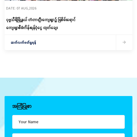
DATE: 07 AUG,2026
ပုဗ္ဗသီရိမြို့နယ် တံတားဦးကျေးရွာ၌ မြစိမ်းရောင်
ကျေးရွာစီမံကိန်းရန်ပုံငွေ ထုတ်ချေး
ဆက်လက်ဖတ်ရှုရန်
အကြံပြုစာ