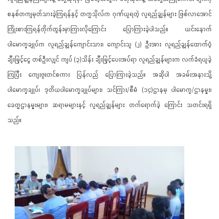
စနစ်တကျမှတ်သားခဲ့ကြရန်နှင့် တက္ကသိုလ်က ဂုဏ်ယူရတဲ့ လူရည်ချွန်များ ဖြစ်လာအောင်
ကြိုးစားကြရန်တိုက်တွန်းမှာကြားလိုကြောင်း ပြောကြားခဲ့ပါသည်။ ယင်းနောက်
ပါမောက္ခချုပ်က လူရည်ချွန်ကျောင်းသား၊ ကျောင်းသူ (၂) ဦးအား လူရည်ချွန်ထောက်ပံ့
ချီးမြှင့်ငွေ တစ်ဦးလျှင် ကျပ် (၃)သိန်း ချီးမြှင့်ပေးအပ်ရာ လူရည်ချွန်များက လက်ခံရယူခဲ့
ကြပြီး ကျေးဇူးတင်စကား ပြန်လည် ပြောကြားခဲ့သည်။ အဆိုပါ အခမ်းအနားသို့
ပါမောက္ခချုပ်၊ ဒုတိယပါမောက္ခချုပ်များ၊ သင်ကြား/စီမံ (၁၄)ဌာနမှ ပါမောက္ခ/ဌာနမှူး၊
ခေတ္တဌာနမှူးများ၊ ဆရာမများနှင့် လူရည်ချွန်များ တက်ရောက်ခဲ့ ကြောင်း သတင်းရရှိ
သည်။