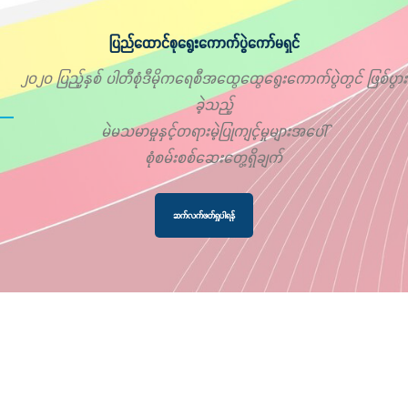
ပြည်ထောင်စုရွေးကောက်ပွဲကော်မရှင်
၂၀၂၀ ပြည့်နှစ် ပါတီစုံဒီမိုကရေစီအထွေထွေရွေးကောက်ပွဲတွင် ဖြစ်ပွား
ခဲ့သည့်
မဲမသမာမှုနှင့်တရားမဲ့ပြုကျင့်မှုများအပေါ်
စုံစမ်းစစ်ဆေးတွေ့ရှိချက်
ဆက်လက်ဖတ်ရှုပါရန်