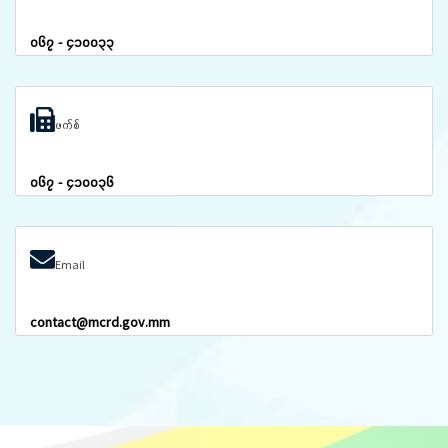
၀၆၇ - ၄၁၀၀၃၃
ဖက်စ်
၀၆၇ - ၄၁၀၀၃၆
Email
contact@mcrd.gov.mm