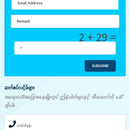
2 + 29 =
SUBSCRIBE
ဆက်စပ်လင့်ခ်များ
အရေးပေါ်အခြေအနေမျိုးတွင် ဤနံပါတ်များနှင့် အီးမေးလ်ကို ခေါ်
ဆိုပါ။
တယ်လီဖုန်း