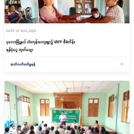
DATE: 07 AUG,2026
ပုလောမြို့နယ် ဝါးကုန်းကျေးရွာ၌ ‌VRFP စီမံကိန်း
ရန်ပုံငွေ ထုတ်ချေး
ဆက်လက်ဖတ်ရှုရန်