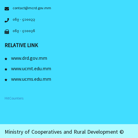
contact@mcrd.gov.mm
၀၆၇ - ၄၁၀၀၃၃
၀၆၇ - ၄၁၀၀၃၆
RELATIVE LINK
www.drd.gov.mm
www.ucmt.edu.mm
www.ucms.edu.mm
HitCounters
Ministry of Cooperatives and Rural Development ©