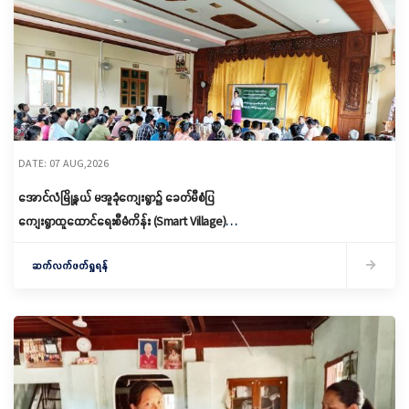
DATE: 07 AUG,2026
အောင်လံမြို့နယ် မအူခုံကျေးရွာ၌ ခေတ်မီစံပြ
ကျေးရွာထူထောင်ရေးစီမံကိန်း (Smart Village)
မိတ်ဆက်ရှင်လင်းခြင်းနှင့်ကော်မတီဖွဲ့စည်း
ဆက်လက်ဖတ်ရှုရန်