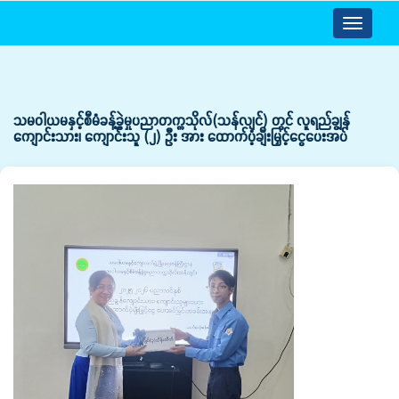
Toggle
navigatio
သမဝါယမနှင့်စီမံခန့်ခွဲမှုပညာတက္ကသိုလ်(သန်လျင်) တွင် လူရည်ချွန်
ကျောင်းသား၊ ကျောင်းသူ (၂) ဦး အား ထောက်ပံ့ချီးမြှင့်ငွေပေးအပ်