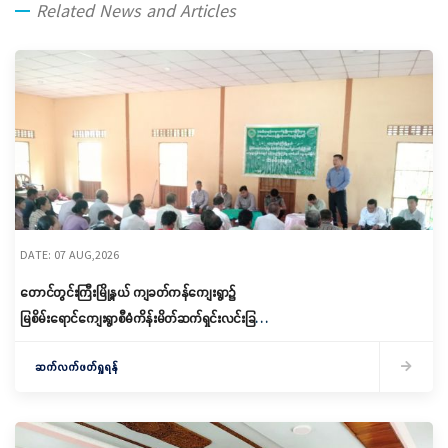
Related News and Articles
DATE: 07 AUG,2026
တောင်တွင်းကြီးမြို့နယ် ကျခတ်ကန်ကျေးရွာ၌
မြစိမ်းရောင်ကျေးရွာစီမံကိန်းမိတ်ဆက်ရှင်းလင်းခြင်း
နှင့် ကော်မတီဖွဲ့စည်းခြင်း ပြုလုပ်
ဆက်လက်ဖတ်ရှုရန်