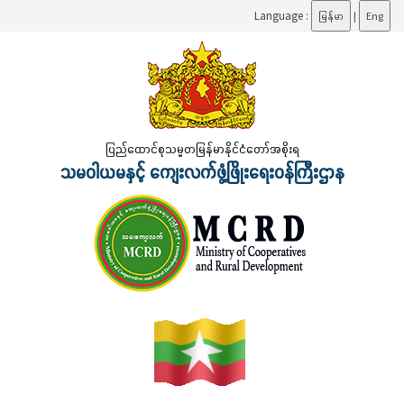
Language :
မြန်မာ
|
Eng
ပြည်ထောင်စုသမ္မတမြန်မာနိုင်ငံတော်အစိုးရ
သမဝါယမနှင့် ကျေးလက်ဖွံ့ဖြိုးရေးဝန်ကြီးဌာန