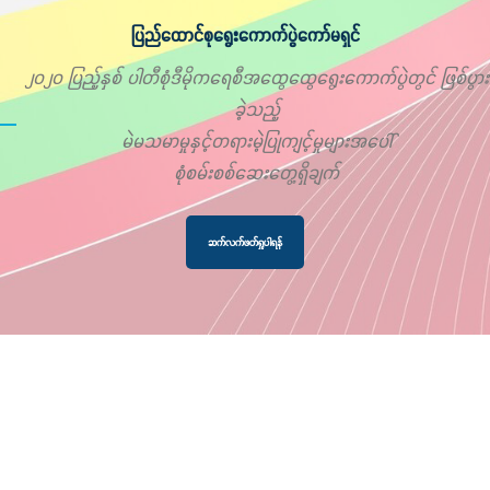
ပြည်ထောင်စုရွေးကောက်ပွဲကော်မရှင်
၂၀၂၀ ပြည့်နှစ် ပါတီစုံဒီမိုကရေစီအထွေထွေရွေးကောက်ပွဲတွင် ဖြစ်ပွား
ခဲ့သည့်
မဲမသမာမှုနှင့်တရားမဲ့ပြုကျင့်မှုများအပေါ်
စုံစမ်းစစ်ဆေးတွေ့ရှိချက်
ဆက်လက်ဖတ်ရှုပါရန်