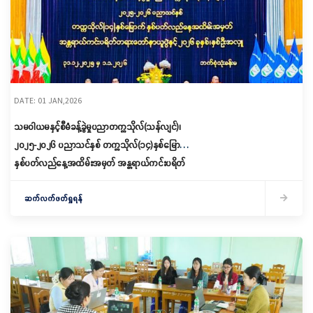
DATE: 01 JAN,2026
သမဝါယမနှင့်စီမံခန့်ခွဲမှုပညာတက္ကသိုလ်(သန်လျင်)၊
၂၀၂၅-၂၀၂၆ ပညာသင်နှစ် တက္ကသိုလ်(၁၄)နှစ်မြောက်
နှစ်ပတ်လည်နေ့အထိမ်းအမှတ် အန္တရာယ်ကင်းပရိတ်
တရားတော်နာယူပွဲနှင့် ၂၀၂၆ ခုနှစ် နှစ်ဦးအလှူ
အခမ်းအနားကျင်းပ
ဆက်လက်ဖတ်ရှုရန်