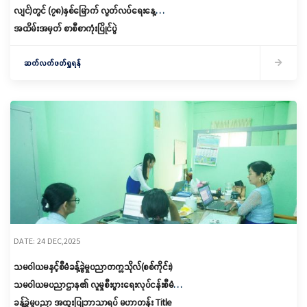
လျင်)တွင် (၇၈)နှစ်မြောက် လွတ်လပ်ရေးနေ့
အထိမ်းအမှတ် စာစီစာကုံးပြိုင်ပွဲ
ဆက်လက်ဖတ်ရှုရန်
DATE: 24 DEC,2025
သမဝါယမနှင့်စီမံခန့်ခွဲမှုပညာတက္ကသိုလ်(စစ်ကိုင်း)
သမဝါယမပညာဌာန၏ လူမှုစီးပွားရေးလုပ်ငန်းစီမံ
ခန့်ခွဲမှုပညာ အထူးပြုဘာသာရပ် မဟာတန်း Title