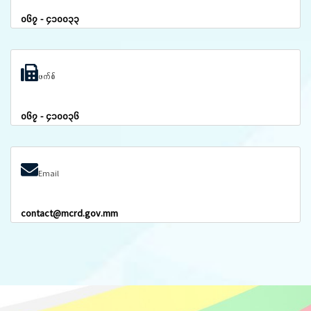
၀၆၇ - ၄၁၀၀၃၃
ဖက်စ်
၀၆၇ - ၄၁၀၀၃၆
Email
contact@mcrd.gov.mm