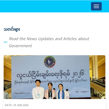
Toggle
navigatio
သတင်းများ
Read the News Updates and Articles about
Government
DATE: 19 JAN,2026