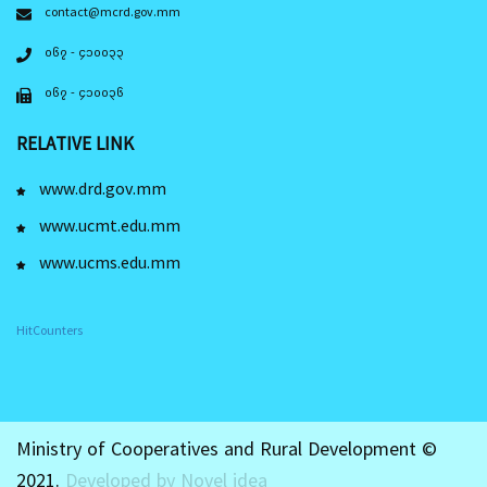
contact@mcrd.gov.mm
၀၆၇ - ၄၁၀၀၃၃
၀၆၇ - ၄၁၀၀၃၆
RELATIVE LINK
www.drd.gov.mm
www.ucmt.edu.mm
www.ucms.edu.mm
HitCounters
Ministry of Cooperatives and Rural Development ©
2021.
Developed by Novel idea