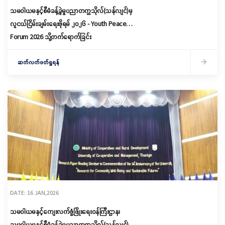
သမဝါယမနှင့်စီမံခန့်ခွဲမှုပညာတက္ကသိုလ်(သန်လျင်)မှ
လူငယ်ငြိမ်းချမ်းရေးဖိုရမ် ၂၀၂၆ - Youth Peace
Forum 2026 သို့တက်ရောက်ခြင်း
ဆက်လက်ဖတ်ရှုရန်
DATE: 16 JAN,2026
သမဝါယမနှင့်ကျေးလက်ဖွံ့ဖြိုးရေးဝန်ကြီးဌာန၊
သမဝါယမနှင့်စီမံခန့်ခွဲမှုပညာတက္ကသိုလ်(သန်လျင်)