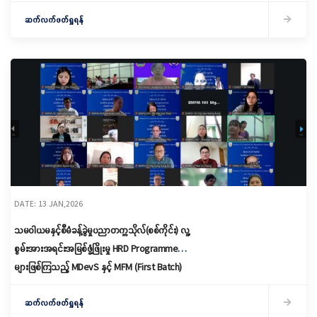
ကျင်းပ
ဆက်လက်ဖတ်ရှုရန်
DATE: 13 JAN,2026
သမဝါယမနှင့်စီမံခန့်ခွဲမှုပညာတက္ကသိုလ်(စစ်ကိုင်း) လူ့
စွမ်းအားအရင်းအမြစ်ဖွံ့ဖြိုးမှု HRD Programme
များဖြစ်ကြသည့် MDevS နှင့် MFM (First Batch)
online programme တို့၏ Orientation
Ceremony ဖွင့်ပွဲအခမ်းအနားကျင်းပ
ဆက်လက်ဖတ်ရှုရန်