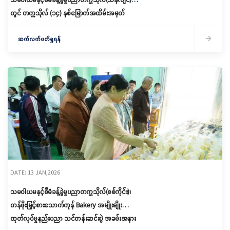
တွင် တက္ကသိုလ် (၁၄) နှစ်မြောက်အထိမ်းအမှတ်
သုတေသနစာတမ်းဖတ်ပွဲကျင်းပခြင်း
ဆက်လက်ဖတ်ရှုရန်
DATE: 13 JAN,2026
သမဝါယမနှင့်စီမံခန့်ခွဲမှုပညာတက္ကသိုလ်(စစ်ကိုင်း)၊
တန်ဖိုးမြှင့်စားသောက်ကုန် Bakery အမျိုးမျိုး
ထုတ်လုပ်မှုနည်းပညာ သင်တန်းဆင်းပွဲ အခမ်းအနား