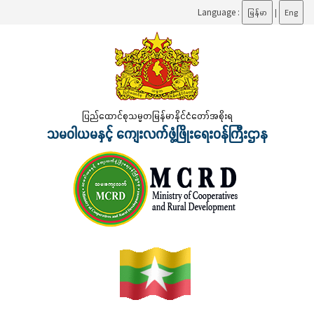
Language :
မြန်မာ
|
Eng
ပြည်ထောင်စုသမ္မတမြန်မာနိုင်ငံတော်အစိုးရ
သမဝါယမနှင့် ကျေးလက်ဖွံ့ဖြိုးရေးဝန်ကြီးဌာန