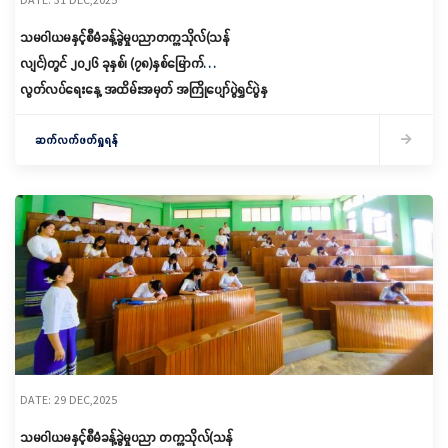
သမဝါယမနှင့်စီမံခန့်ခွဲမှုပညာတက္ကသိုလ်(သန်
လျင်)တွင် ၂၀၂၆ ခုနှစ်၊ (၇၈)နှစ်မြောက်
လွတ်လပ်ရေးနေ့ အထိမ်းအမှတ် အကြိုပျော်ပွဲရွှင်ပွဲနှ
င့် အားကစားပြိုင်ပွဲကျင်းပ
ဆက်လက်ဖတ်ရှုရန်
DATE: 29 DEC,2025
သမဝါယမနှင့်စီမံခန့်ခွဲမှုပညာ တက္ကသိုလ်(သန်