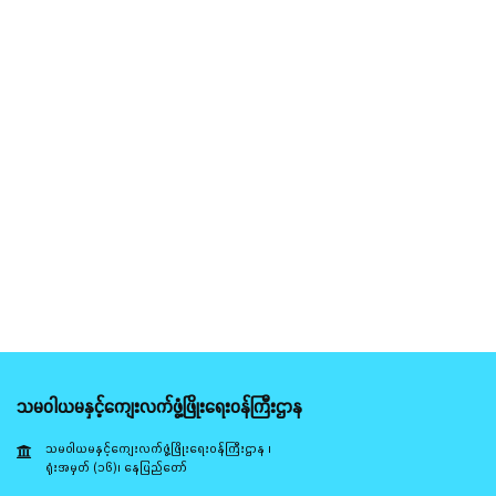
သမဝါယမနှင့်ကျေးလက်ဖွံ့ဖြိုးရေးဝန်ကြီးဌာန
သမဝါယမနှင့်ကျေးလက်ဖွံ့ဖြိုးရေးဝန်ကြီးဌာန ၊
ရုံးအမှတ် (၁၆)၊ နေပြည်တော်