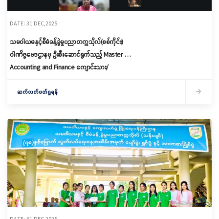
DATE: 31 DEC,2025
သမဝါယမနှင့်စီမံခန့်ခွဲမှုပညာတက္ကသိုလ်(စစ်ကိုင်း)
ဝါဏိဇ္ဇဗေဒဌာနမှ ဦးစီးဆောင်ရွက်သည့် Master of
Accounting and Finance ကျောင်းသား/
ကျောင်းသူများအတွက် Title Defence ကျင်းပခြင်း
ဆက်လက်ဖတ်ရှုရန်
DATE: 31 DEC,2025