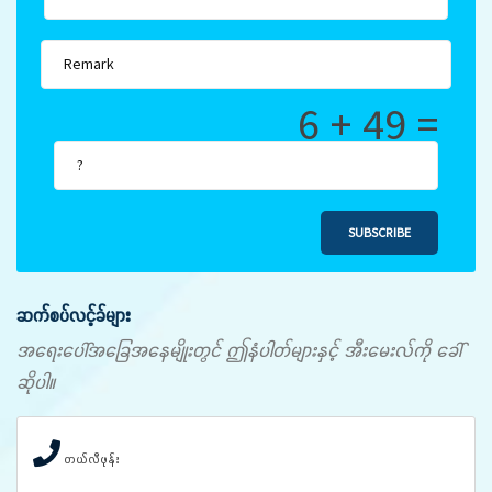
6 + 49 =
SUBSCRIBE
ဆက်စပ်လင့်ခ်များ
အရေးပေါ်အခြေအနေမျိုးတွင် ဤနံပါတ်များနှင့် အီးမေးလ်ကို ခေါ်
ဆိုပါ။
တယ်လီဖုန်း