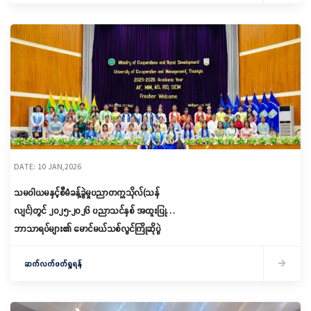
DATE: 10 JAN,2026
သမဝါယမနှင့်စီမံခန့်ခွဲမှုပညာတက္ကသိုလ်(သန်
လျင်)တွင် ၂၀၂၅-၂၀၂၆ ပညာသင်နှစ် အထူးပြု
ဘာသာရပ်များ၏ မောင်မယ်သစ်လွင်ကြိုဆိုပွဲ
အခမ်းအနားကျင်းပခြင်း
ဆက်လက်ဖတ်ရှုရန်