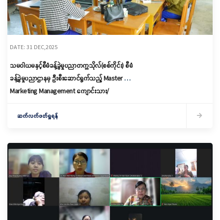
DATE: 31 DEC,2025
သမဝါယမနှင့်စီမံခန့်ခွဲမှုပညာတက္ကသိုလ်(စစ်ကိုင်း) စီမံ
ခန့်ခွဲမှုပညာဌာနမှ ဦးစီးဆောင်ရွက်သည့် Master of
Marketing Management ကျောင်းသား/
ကျောင်းသူများအတွက် Title Defence ကျင်းပခြင်း
ဆက်လက်ဖတ်ရှုရန်