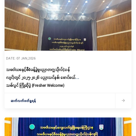
DATE: 07 JAN,2026
သမဝါယမနှင့်စီမံခန့်ခွဲမှုပညာတက္ကသိုလ်(သန်
လျင်)တွင် ၂၀၂၅-၂၀၂၆ ပညာသင်နှစ်၊ မောင်မယ်
သစ်လွင် ကြိုဆိုပွဲ (Fresher Welcome)
အခမ်းအနားကျင်းပ
ဆက်လက်ဖတ်ရှုရန်