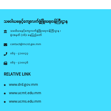
သမဝါယမနှင့်ကျေးလက်ဖွံ့ဖြိုးရေးဝန်ကြီးဌာန
သမဝါယမနှင့်ကျေးလက်ဖွံ့ဖြိုးရေးဝန်ကြီးဌာန ၊
ရုံးအမှတ် (၁၆)၊ နေပြည်တော်
contact@mcrd.gov.mm
၀၆၇ - ၄၁၀၀၃၃
၀၆၇ - ၄၁၀၀၃၆
RELATIVE LINK
www.drd.gov.mm
www.ucmt.edu.mm
www.ucms.edu.mm