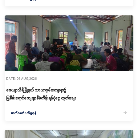
DATE: 06 AUG,2026
ဇေယျာသီရိမြို့နယ် သာယာဝှမ်းကျေးရွာ၌
မြစိမ်းရောင်ကျေးရွာစီမံကိန်းရန်ပုံငွေ ထုတ်ချေး
ဆက်လက်ဖတ်ရှုရန်