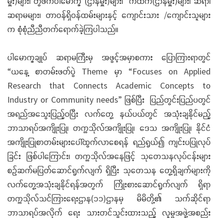
မှူး)များ၊ တွဲဖက်ပါမောက္ခ (ဌာနမှူး)များ၊ ကထိက(ဌာနမှူး)များ၊ ဆရာ၊
ဆရာမများ၊ တာဝန်ရှိဝန်ထမ်းများနှင့် ကျောင်းသား /ကျောင်းသူများ
က စုံစုံညီညီတက်ရောက်ခဲ့ကြပါသည်။
ပါမောက္ခချုပ် ဆရာမကြီးမှ အဖွင့်အမှာစကား ပြောကြားရာတွင်
“ယနေ့ စာတမ်းဖတ်ပွဲ Theme မှာ “Focuses on Applied
Research that Connects Academic Concepts to
Industry or Community needs” ဖြစ်ပြီး ပြည်တွင်းပြည်ပတွင်
အရည်အသွေးပြည့်ဝပြီး လက်တွေ့ နယ်ပယ်တွင် အသုံးချနိုင်မည့်
ဘာသာရပ်အကျိုးပြု၊ တက္ကသိုလ်အကျိုးပြု၊ ဒေသ အကျိုးပြု၊ နိုင်ငံ
အကျိုးပြုစာတမ်းများပေါ်ထွက်လာစေရန် ရည်ရွယ်၍ ကျင်းပပြုလုပ်
ခြင်း ဖြစ်ပါကြောင်း၊ တက္ကသိုလ်အနေဖြင့် သုတေသနလုပ်ငန်းများ
စဉ်ဆက်မပြတ်ဆောင်ရွက်လျက် ရှိပြီး သုတေသန တွေ့ရှိချက်များကို
လက်တွေ့အသုံးချနိုင်ရန်အတွက် ကြိုးစားဆောင်ရွက်လျက် ရှိရာ
တက္ကသိုလ်သင်ကြားရေးဌာန(၁၁)ဌာနမှ မိမိတို့၏ သက်ဆိုင်ရာ
ဘာသာရပ်အလိုက် ရေး သားတင်သွင်းထားသည့် လူမှုအဖွဲ့အစည်း