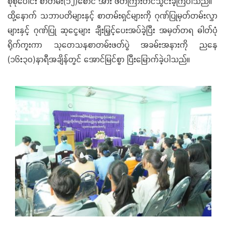
စုစုပေါင်း စာတမ်း(၁၂)စောင် အား ဖတ်ကြားတင်သွင်းခဲ့ကြပါသည်။
ထို့နောက် သဘာပတိများနှင့် စာတမ်းရှင်များကို ဂုဏ်ပြုမှတ်တမ်းလွှာ
များနှင့် ဂုဏ်ပြု ဆုငွေများ ချီးမြှင့်ပေးအပ်ခဲ့ပြီး အမှတ်တရ ဓါတ်ပုံ
ရိုက်ကူးကာ သုတေသနစာတမ်းဖတ်ပွဲ အခမ်းအနားကို ညနေ
(၁၆း၃၀)နာရီအချိန်တွင် အောင်မြင်စွာ ပြီးမြောက်ခဲ့ပါသည်။