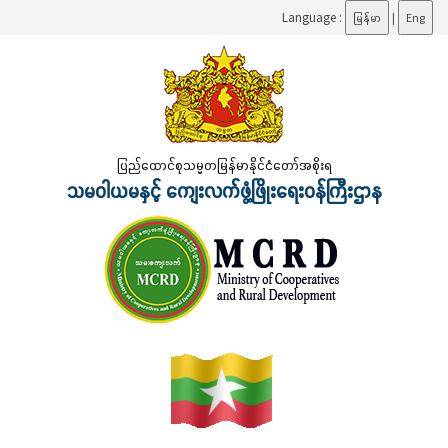
Language :
မြန်မာ
|
Eng
ပြည်ထောင်စုသမ္မတမြန်မာနိုင်ငံတော်အစိုးရ
သမဝါယမနှင့် ကျေးလက်ဖွံ့ဖြိုးရေးဝန်ကြီးဌာန