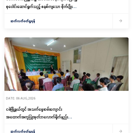
စုပေါင်းဆောင်ရွက်သည့် စနစ်ကျသော စိုက်ပျိုးရေး
ဆောင်ရွက်
ဆက်လက်ဖတ်ရှုရန်
DATE: 06 AUG,2026
ငဖဲမြို့နယ်တွင် အသက်မွေးဝမ်းကျောင်း
အထောက်အကူပြုအုတ်ဘလောက်ရိုက်နည်း
သင်တန်းဖွင့်လှစ်
ဆက်လက်ဖတ်ရှုရန်