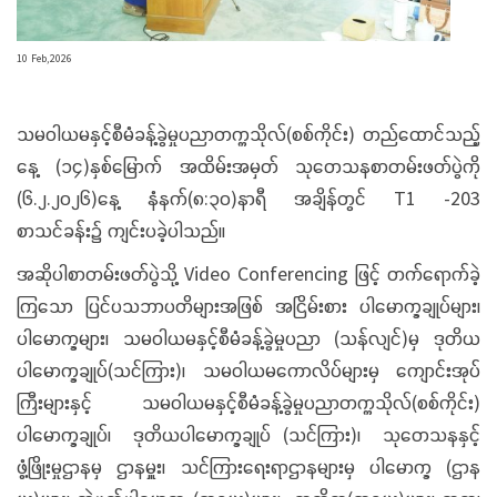
10 Feb,2026
သမဝါယမနှင့်စီမံခန့်ခွဲမှုပညာတက္ကသိုလ်(စစ်ကိုင်း) တည်ထောင်သည့်
နေ့ (၁၄)နှစ်မြောက် အထိမ်းအမှတ် သုတေသနစာတမ်းဖတ်ပွဲကို
(၆.၂.၂၀၂၆)နေ့ နံနက်(၈:၃၀)နာရီ အချိန်တွင် T1 -203
စာသင်ခန်း၌ ကျင်းပခဲ့ပါသည်။
အဆိုပါစာတမ်းဖတ်ပွဲသို့ Video Conferencing ဖြင့် တက်ရောက်ခဲ့
ကြသော ပြင်ပသဘာပတိများအဖြစ် အငြိမ်းစား ပါမောက္ခချုပ်များ၊
ပါမောက္ခများ၊ သမဝါယမနှင့်စီမံခန့်ခွဲမှုပညာ (သန်လျင်)မှ ဒုတိယ
ပါမောက္ခချုပ်(သင်ကြား)၊ သမဝါယမကောလိပ်များမှ ကျောင်းအုပ်
ကြီးများနှင့် သမဝါယမနှင့်စီမံခန့်ခွဲမှုပညာတက္ကသိုလ်(စစ်ကိုင်း)
ပါမောက္ခချုပ်၊ ဒုတိယပါမောက္ခချုပ် (သင်ကြား)၊ သုတေသနနှင့်
ဖွံ့ဖြိုးမှုဌာနမှ ဌာနမှူး၊ သင်ကြားရေးရာဌာနများမှ ပါမောက္ခ (ဌာန