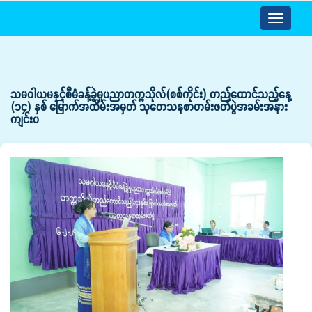
Toggle
navigatio
သမဝါယမနှင့်စီမံခန့်ခွဲမှုပညာတက္ကသိုလ်(စစ်ကိုင်း) တည်ထောင်သည့်နေ့
(၁၄) နှစ် မြောက်အထိမ်းအမှတ် သုတေသနစာတမ်းဖတ်ပွဲအခမ်းအနား
ကျင်းပ