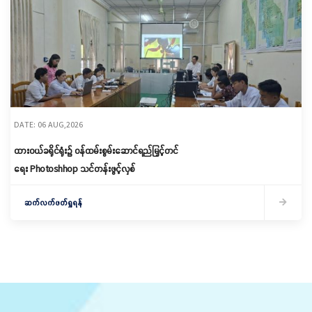
DATE: 06 AUG,2026
ထားဝယ်ခရိုင်ရုံး၌ ဝန်ထမ်းစွမ်းဆောင်ရည်မြှင့်တင်
ရေး Photoshhop သင်တန်းဖွင့်လှစ်
ဆက်လက်ဖတ်ရှုရန်