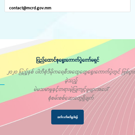
contact@mcrd.gov.mm
ပြည်ထောင်စုရွေးကောက်ပွဲကော်မရှင်
၂၀၂၀ ပြည့်နှစ် ပါတီစုံဒီမိုကရေစီအထွေထွေရွေးကောက်ပွဲတွင် ဖြစ်ပွား
ခဲ့သည့်
မဲမသမာမှုနှင့်တရားမဲ့ပြုကျင့်မှုများအပေါ်
စုံစမ်းစစ်ဆေးတွေ့ရှိချက်
ဆက်လက်ဖတ်ရှုပါရန်