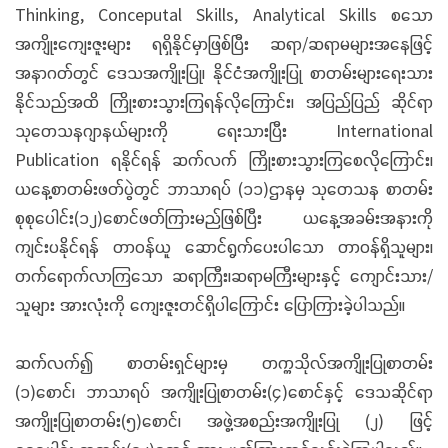
Thinking, Conceputal Skills, Analytical Skills စသော
အကျိုးကျေးဇူးများ ရရှိနိုင်မှာဖြစ်ပြီး ဆရာ/ဆရာမများအနေဖြင့်
အနာဂတ်တွင် ဒေသအကျိုးပြု၊ နိုင်ငံအကျိုးပြု စာတမ်းများရေးသား
နိုင်သည်အထိ ကြိုးစားသွားကြရန်လိုကြောင်း၊ အပြည်ပြည် ဆိုင်ရာ
သုတေသနဂျာနယ်များကို ရေးသားပြီး International
Publication ရနိုင်ရန် ဆက်လက် ကြိုးစားသွားကြစေလိုကြောင်း၊
ယနေ့စာတမ်းဖတ်ပွဲတွင် ဘာသာရပ် (၁၁)ဌာနမှ သုတေသန စာတမ်း
စုစုပေါင်း(၁၂)စောင်ဖတ်ကြားမည်ဖြစ်ပြီး ယနေ့အခမ်းအနားကို
ကျင်းပနိုင်ရန် တာဝန်ယူ ဆောင်ရွက်ပေးပါသော တာဝန်ရှိသူများ၊
တက်ရောက်လာကြသော ဆရာကြီး၊ဆရာမကြီးများနှင့် ကျောင်းသား/
သူများ အားလုံးကို ကျေးဇူးတင်ရှိပါကြောင်း ပြောကြားခဲ့ပါသည်။
ဆက်လက်၍ စာတမ်းရှင်များမှ တက္ကသိုလ်အကျိုးပြုစာတမ်း
(၁)စောင်၊ ဘာသာရပ် အကျိုးပြုစာတမ်း(၄)စောင်နှင့် ဒေသဆိုင်ရာ
အကျိုးပြုစာတမ်း(၅)စောင်၊ အဖွဲ့အစည်းအကျိုးပြု (၂) ဖြင့်