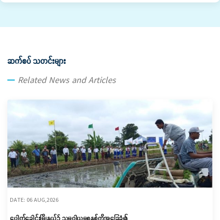
ဆက်စပ် သတင်းများ
Related News and Articles
DATE: 06 AUG,2026
ပေါက်ခေါင်းမြို့နယ်၌ သမဝါယမစနစ်ကိုအခြေခံ၍