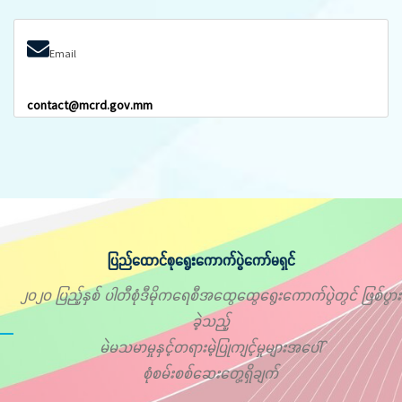
Email
contact@mcrd.gov.mm
ပြည်ထောင်စုရွေးကောက်ပွဲကော်မရှင်
၂၀၂၀ ပြည့်နှစ် ပါတီစုံဒီမိုကရေစီအထွေထွေရွေးကောက်ပွဲတွင် ဖြစ်ပွား
ခဲ့သည့်
မဲမသမာမှုနှင့်တရားမဲ့ပြုကျင့်မှုများအပေါ်
စုံစမ်းစစ်ဆေးတွေ့ရှိချက်