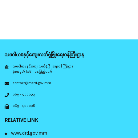
သမဝါယမနှင့်ကျေးလက်ဖွံ့ဖြိုးရေးဝန်ကြီးဌာန
သမဝါယမနှင့်ကျေးလက်ဖွံ့ဖြိုးရေးဝန်ကြီးဌာန ၊
ရုံးအမှတ် (၁၆)၊ နေပြည်တော်
contact@mcrd.gov.mm
၀၆၇ - ၄၁၀၀၃၃
၀၆၇ - ၄၁၀၀၃၆
RELATIVE LINK
www.drd.gov.mm