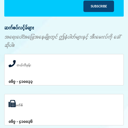
SUBSCRIBE
ဆက်စပ်လင့်ခ်များ
အရေးပေါ်အခြေအနေမျိုးတွင် ဤနံပါတ်များနှင့် အီးမေးလ်ကို ခေါ်
ဆိုပါ။
တယ်လီဖုန်း
၀၆၇ - ၄၁၀၀၃၃
ဖက်စ်
၀၆၇ - ၄၁၀၀၃၆