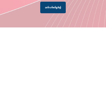
ဆက်လက်ဖတ်ရှုပါရန်