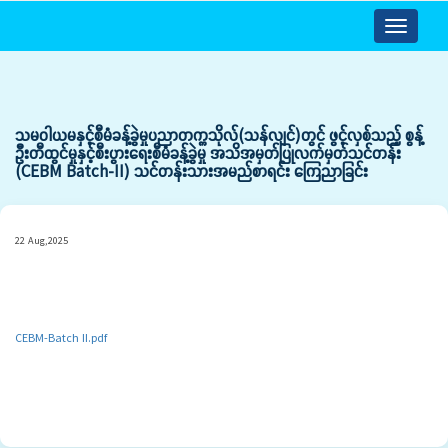
Toggle
navigatio
သမဝါယမနှင့်စီမံခန့်ခွဲမှုပညာတက္ကသိုလ်(သန်လျင်)တွင် ဖွင့်လှစ်သည့် စွန့်
ဦးတီထွင်မှုနှင့်စီးပွားရေးစီမံခန့်ခွဲမှု အသိအမှတ်ပြုလက်မှတ်သင်တန်း
(CEBM Batch-II) သင်တန်းသားအမည်စာရင်း ကြေညာခြင်း
22 Aug,2025
CEBM-Batch II.pdf