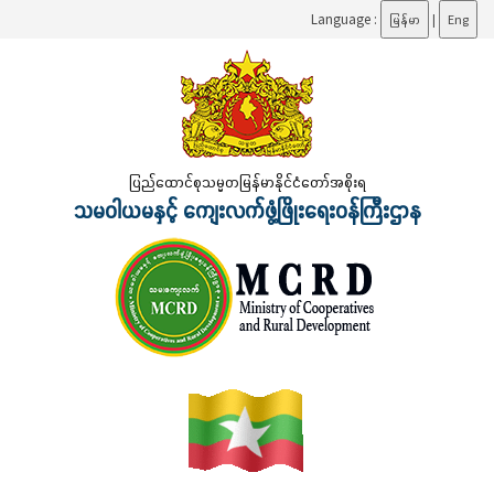
Language :
မြန်မာ
|
Eng
ပြည်ထောင်စုသမ္မတမြန်မာနိုင်ငံတော်အစိုးရ
သမဝါယမနှင့် ကျေးလက်ဖွံ့ဖြိုးရေးဝန်ကြီးဌာန