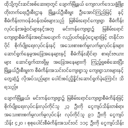
‎‎ထိုသို့ကွင်းဆင်းစစ်ဆေးရာတွင် ချောက်မြို့နယ် ကျေးလက်ဒေသဖွံ့ဖြိုး
တိုးတက်ရေးဦးစီးဌာန မြို့နယ်ဦးစီးမှူး ဦးအောင်ကြည်မြင့် နှင့်
စီမံကိန်းတာဝန်ခံဝန်ထမ်းများသည် မြစိမ်းရောင်ကျေးရွာ စီမံကိန်း
လုပ်ငန်းအဖွဲ့ဝင်များနှင့်အတူ မင်းကန်ကျေးရွာ၌ မြစိမ်းရောင်​
ကျေးရွာစီမံကိန်းအရင်းမပျောက် လည်ပတ်ရန်ပုံငွေများဖြင့် တနိုင်တ
ပိုင် စိုက်ပျိုးရေးလုပ်ငန်းနှင့် အသေးစားစက်မှုလက်မှုလုပ်ငန်းများ
ဆောင်ရွက်နေမှုအခြေအနေများနှင့် စီမံကိန်းဆိုင်ရာ စာရင်းဇယား
များ ဆောင်ရွက်ထားရှိမှု အခြေအနေများကို ကြည့်ရှုစစ်ဆေးပြီး
မြို့နယ်ဦးစီးမှူးက စီမံကိန်းအသင်းဝင်ကျေးရွာသူ ကျေးရွာသားများနှင့်
တွေ့ဆုံ၌ လိုအပ်သည်များ ပေါင်းစပ်ညှိနှိုင်းဆောင်ရွက်ခဲ့ကြောင်း သိ
ရသည်။
‎‎‌ချောက်မြို့နယ်၊ မင်းကန်ကျေးရွာ၌ မြစိမ်းရောင်ကျေးရွာစီမံကိန်းဖြင့်
စိုက်ပျိုးရေးလုပ်ငန်းလုပ်ကိုင်သူ ၂၃ ဦးကို ငွေကျပ်သိန်းတစ်ရာ၊
အသေးစားစက်မှုလက်မှုလုပ်ငန်း လုပ်ကိုင်သူ ၉၁ ဦးကို ငွေကျပ်
သိန်း ၄၂၀ ၊ စုစုပေါင်းစီမံကိန်းအသင်းဝင် ၁၁၄ ဦးကို ငွေကျပ်သိန်း