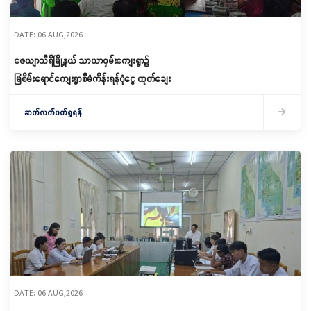
DATE: 06 AUG,2026
ဇေယျာသီရိမြို့နယ် သာယာဝှမ်းကျေးရွာ၌
မြစိမ်းရောင်ကျေးရွာစီမံကိန်းရန်ပုံငွေ ထုတ်ချေး
ဆက်လက်ဖတ်ရှုရန်
DATE: 06 AUG,2026