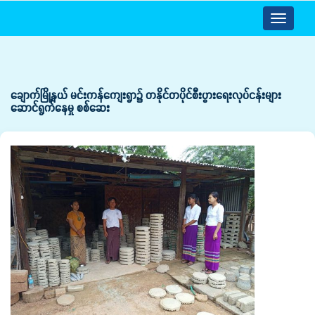
Toggle
navigatio
‌ချောက်မြို့နယ် မင်းကန်ကျေးရွာ၌ တနိုင်တပိုင်စီးပွားရေးလုပ်ငန်းများ
ဆောင်ရွက်နေမှု စစ်ဆေး