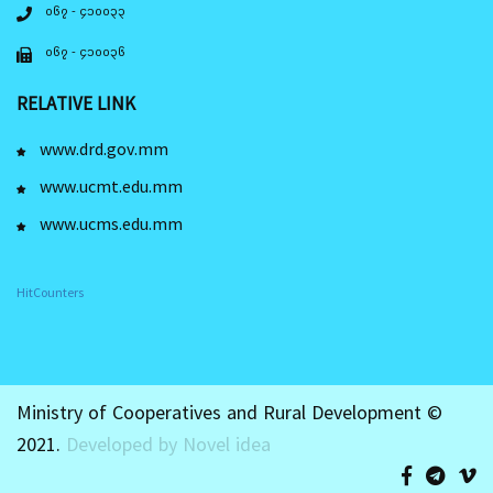
၀၆၇ - ၄၁၀၀၃၃
၀၆၇ - ၄၁၀၀၃၆
RELATIVE LINK
www.drd.gov.mm
www.ucmt.edu.mm
www.ucms.edu.mm
HitCounters
Ministry of Cooperatives and Rural Development ©
2021.
Developed by Novel idea