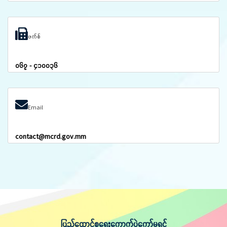
ဖက်စ်
၀၆၇ - ၄၁၀၀၃၆
Email
contact@mcrd.gov.mm
ပြည်ထောင်စုရွေးကောက်ပွဲကော်မရှင်