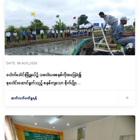
DATE: 06 AUG,2026
ပေါက်ခေါင်းမြို့နယ်၌ သမဝါယမစနစ်ကိုအခြေခံ၍
စုပေါင်းဆောင်ရွက်သည့် စနစ်ကျသော စိုက်ပျိုးရေး
ဆောင်ရွက်
ဆက်လက်ဖတ်ရှုရန်