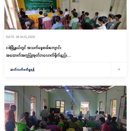
DATE: 06 AUG,2026
ငဖဲမြို့နယ်တွင် အသက်မွေးဝမ်းကျောင်း
အထောက်အကူပြုအုတ်ဘလောက်ရိုက်နည်း
သင်တန်းဖွင့်လှစ်
ဆက်လက်ဖတ်ရှုရန်