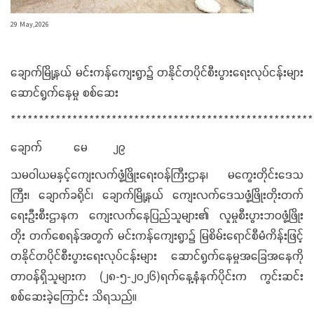
29 May,2026
‌ချောက်မြို့နယ် မင်းကန်ကျေးရွာ၌ တနိုင်တပိုင်စီးပွားရေးလုပ်ငန်းများ
ဆောင်ရွက်နေမှု စစ်ဆေး
‎*****************************************************
‎ချောက် မေ ၂၉
‎‎သမဝါယမနှင့်ကျေးလက်ဖွံ့ဖြိုးရေးဝန်ကြီးဌာန၊ မကွေးတိုင်းဒေသ
ကြီး၊ ချောက်ခရိုင်၊ ချောက်မြို့နယ် ကျေးလက်ဒေသဖွံ့ဖြိုးတိုးတက်
ရေးဦးစီးဌာနက ကျေးလက်နေပြည်သူများ၏ လူမှုစီးပွားဘဝဖွံ့ဖြိုး
တိုး တက်စေရန်အတွက် မင်းကန်ကျေးရွာ၌ မြစိမ်းရောင်စီမံကိန်းဖြင့်
တနိုင်တပိုင်စီးပွားရေးလုပ်ငန်းများ ဆောင်ရွက်နေမှုအခြေအနေကို
တာဝန်ရှိသူများက (၂၈-၅-၂၀၂၆)ရက်နေ့နံနက်ပိုင်းက ကွင်းဆင်း
စစ်ဆေးခဲ့ကြောင်း သိရသည်။