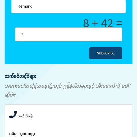
8 + 42 =
SUBSCRIBE
ဆက်စပ်လင့်ခ်များ
အရေးပေါ်အခြေအနေမျိုးတွင် ဤနံပါတ်များနှင့် အီးမေးလ်ကို ခေါ်
ဆိုပါ။
တယ်လီဖုန်း
၀၆၇ - ၄၁၀၀၃၃