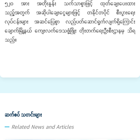
၅၂၀ အား အတိုးနှုန်း သက်သာစွာဖြင့် ထုတ်ချေးပေးထား
သည့်အတွက် အဆိုပါချေးငွေများဖြင့် တနိုင်တပိုင် စီးပွားရေး
လုပ်ငန်းများ အဆင်ပြေစွာ လည်ပတ်ဆောင်ရွက်လျက်ရှိကြောင်း
ချောက်မြို့နယ် ကျေးလက်ဒေသဖွံ့ဖြိုး တိုးတက်ရေးဦးစီးဌာနမှ သိရ
သည်။
ဆက်စပ် သတင်းများ
Related News and Articles