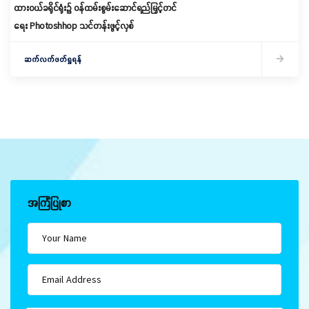
ထားဝယ်ခရိုင်ရုံး၌ ဝန်ထမ်းစွမ်းဆောင်ရည်မြှင့်တင်
ရေး Photoshhop သင်တန်းဖွင့်လှစ်
ဆက်လက်ဖတ်ရှုရန်
အကြံပြုစာ