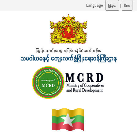
Language :
မြန်မာ
|
Eng
ပြည်ထောင်စုသမ္မတမြန်မာနိုင်ငံတော်အစိုးရ
သမဝါယမနှင့် ကျေးလက်ဖွံ့ဖြိုးရေးဝန်ကြီးဌာန