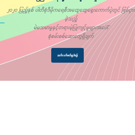
၂၀၂၀ ပြည့်နှစ် ပါတီစုံဒီမိုကရေစီအထွေထွေရွေးကောက်ပွဲတွင် ဖြစ်ပွား
ခဲ့သည့်
မဲမသမာမှုနှင့်တရားမဲ့ပြုကျင့်မှုများအပေါ်
စုံစမ်းစစ်ဆေးတွေ့ရှိချက်
ဆက်လက်ဖတ်ရှုပါရန်