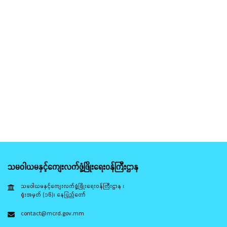
သမဝါယမနှင့်ကျေးလက်ဖွံ့ဖြိုးရေးဝန်ကြီးဌာန
သမဝါယမနှင့်ကျေးလက်ဖွံ့ဖြိုးရေးဝန်ကြီးဌာန ၊
ရုံးအမှတ် (၁၆)၊ နေပြည်တော်
contact@mcrd.gov.mm