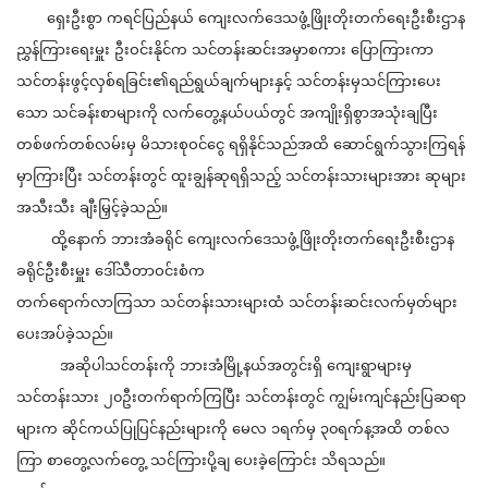
ရှေးဦးစွာ ကရင်ပြည်နယ် ကျေးလက်ဒေသဖွံ့ဖြိုးတိုးတက်ရေးဦးစီးဌာန
ညွှန်ကြားရေးမှူး ဦးဝင်းနိုင်က သင်တန်းဆင်းအမှာစကား ပြောကြားကာ
သင်တန်းဖွင့်လှစ်ရခြင်း၏ရည်ရွယ်ချက်များနှင့် သင်တန်းမှသင်ကြားပေး
သော သင်ခန်းစာများကို လက်‌တွေ့နယ်ပယ်တွင် အကျိုးရှိစွာအသုံးချပြီး
တစ်ဖက်တစ်လမ်းမှ မိသားစုဝင်ငွေ ရရှိနိုင်သည်အထိ ဆောင်ရွက်သွားကြရန်
မှာကြားပြီး သင်တန်းတွင် ထူးချွန်ဆုရရှိသည့် သင်တန်းသားများအား ဆုများ
အသီးသီး ချီးမြှင့်ခဲ့သည်။
ထို့နောက် ဘားအံခရိုင် ကျေးလက်ဒေသဖွံ့ဖြိုးတိုးတက်ရေးဦးစီးဌာန
ခရိုင်ဦးစီးမှူး ဒေါ်သီတာဝင်းစံက
တက်ရောက်လာကြသာ သင်တန်းသားများထံ သင်တန်းဆင်းလက်မှတ်များ
ပေးအပ်ခဲ့သည်။
အဆိုပါသင်တန်းကို ဘားအံမြို့နယ်အတွင်းရှိ ကျေးရွာများမှ
သင်တန်းသား ၂၀ဦးတက်ရာက်ကြပြီး သင်တန်းတွင် ကျွမ်းကျင်နည်းပြဆရာ
များက ဆိုင်ကယ်ပြုပြင်နည်းများကို မေလ ၁ရက်မှ ၃၀ရက်န့အထိ တစ်လ
ကြာ စာတွေ့လက်တွေ့ သင်ကြားပို့ချ ပေးခဲ့ကြောင်း သိရသည်။