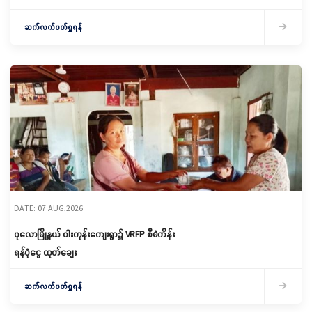
မိတ်ဆက်ရှင်လင်းခြင်းနှင့်ကော်မတီဖွဲ့စည်း
ဆက်လက်ဖတ်ရှုရန်
DATE: 07 AUG,2026
ပုလောမြို့နယ် ဝါးကုန်းကျေးရွာ၌ ‌VRFP စီမံကိန်း
ရန်ပုံငွေ ထုတ်ချေး
ဆက်လက်ဖတ်ရှုရန်