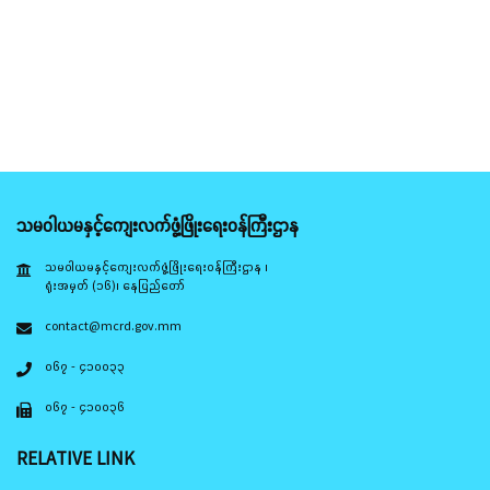
သမဝါယမနှင့်ကျေးလက်ဖွံ့ဖြိုးရေးဝန်ကြီးဌာန
သမဝါယမနှင့်ကျေးလက်ဖွံ့ဖြိုးရေးဝန်ကြီးဌာန ၊
ရုံးအမှတ် (၁၆)၊ နေပြည်တော်
contact@mcrd.gov.mm
၀၆၇ - ၄၁၀၀၃၃
၀၆၇ - ၄၁၀၀၃၆
RELATIVE LINK