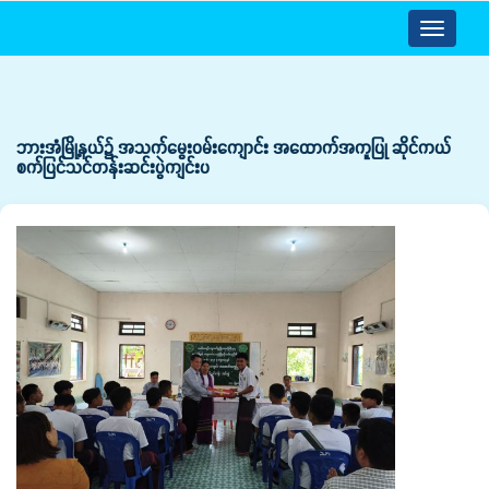
Toggle
navigatio
ဘားအံမြို့နယ်၌ အသက်မွေးဝမ်းကျောင်း အထောက်အကူပြု ဆိုင်ကယ်
စက်ပြင်သင်တန်းဆင်းပွဲကျင်းပ