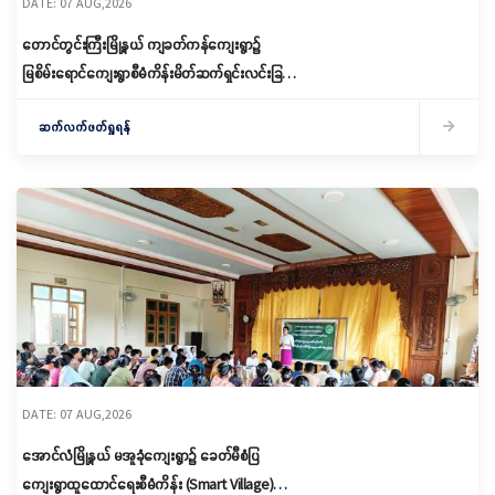
DATE: 07 AUG,2026
တောင်တွင်းကြီးမြို့နယ် ကျခတ်ကန်ကျေးရွာ၌
မြစိမ်းရောင်ကျေးရွာစီမံကိန်းမိတ်ဆက်ရှင်းလင်းခြင်း
နှင့် ကော်မတီဖွဲ့စည်းခြင်း ပြုလုပ်
ဆက်လက်ဖတ်ရှုရန်
DATE: 07 AUG,2026
အောင်လံမြို့နယ် မအူခုံကျေးရွာ၌ ခေတ်မီစံပြ
ကျေးရွာထူထောင်ရေးစီမံကိန်း (Smart Village)