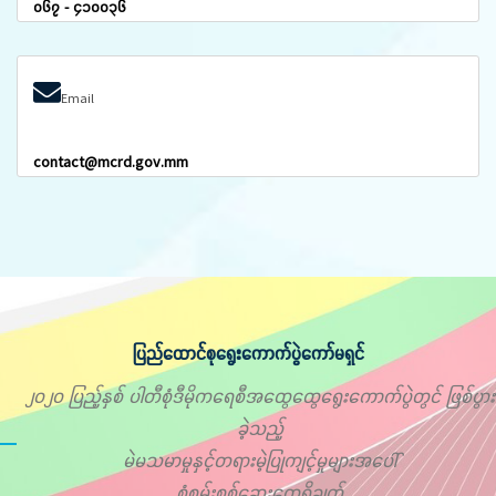
၀၆၇ - ၄၁၀၀၃၆
Email
contact@mcrd.gov.mm
ပြည်ထောင်စုရွေးကောက်ပွဲကော်မရှင်
၂၀၂၀ ပြည့်နှစ် ပါတီစုံဒီမိုကရေစီအထွေထွေရွေးကောက်ပွဲတွင် ဖြစ်ပွား
ခဲ့သည့်
မဲမသမာမှုနှင့်တရားမဲ့ပြုကျင့်မှုများအပေါ်
စုံစမ်းစစ်ဆေးတွေ့ရှိချက်