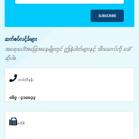
SUBSCRIBE
ဆက်စပ်လင့်ခ်များ
အရေးပေါ်အခြေအနေမျိုးတွင် ဤနံပါတ်များနှင့် အီးမေးလ်ကို ခေါ်
ဆိုပါ။
တယ်လီဖုန်း
၀၆၇ - ၄၁၀၀၃၃
ဖက်စ်