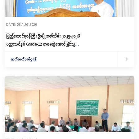
DATE: 08 AUG,2026
ပြည်ထောင်စုဝန်ကြီး ဦးမျိုးဇော်သိမ်း ၂၀၂၅-၂၀၂၆
ပညာသင်နှစ် Grade-12 စာမေးပွဲအောင်မြင်သူများ
နှင့် ဂုဏ်ထူးရရှိသူများကို ဆုများချီးမြှင့်ပေးအပ်
ဆက်လက်ဖတ်ရှုရန်