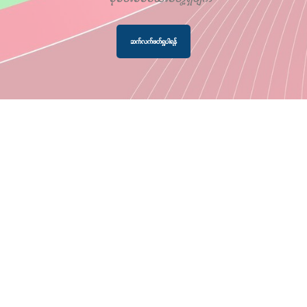
ဆက်လက်ဖတ်ရှုပါရန်