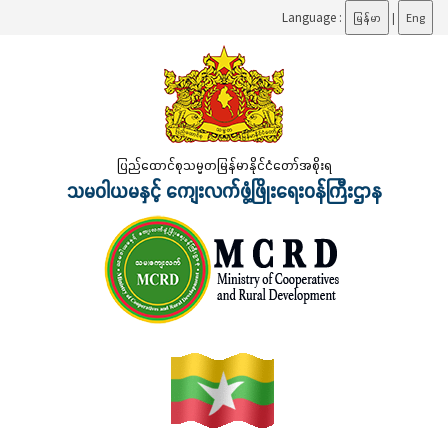
Language :
မြန်မာ
|
Eng
ပြည်ထောင်စုသမ္မတမြန်မာနိုင်ငံတော်အစိုးရ
သမဝါယမနှင့် ကျေးလက်ဖွံ့ဖြိုးရေးဝန်ကြီးဌာန