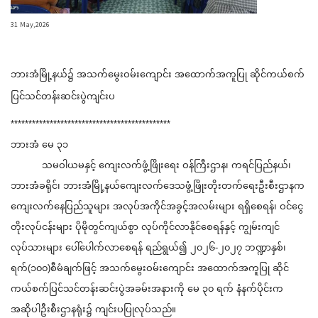
31 May,2026
ဘားအံမြို့နယ်၌ အသက်မွေးဝမ်းကျောင်း အထောက်အကူပြု ဆိုင်ကယ်စက်
ပြင်သင်တန်းဆင်းပွဲ
ကျင်းပ
*********************************************
ဘားအံ မေ ၃၁
သမဝါယမနှင့် ကျေးလက်ဖွံ့ဖြိုးရေး ဝန်ကြီးဌာန၊ ကရင်ပြည်နယ်၊
ဘားအံခရိုင်၊ ဘားအံမြို့နယ်ကျေးလက်ဒေသဖွံ့ဖြိုးတိုးတက်ရေးဦးစီးဌာနက
ကျေးလက်နေပြည်သူများ အလုပ်အကိုင်အခွင့်အလမ်းများ ရရှိစေရန်၊ ဝင်ငွေ
တိုးလုပ်ငန်းများ ပိုမိုတွင်ကျယ်စွာ လုပ်ကိုင်လာနိုင်စေရန်နှင့် ကျွမ်းကျင်
လုပ်သားများ ပေါ်ပေါက်လာစေရန် ရည်ရွယ်၍ ၂၀၂၆-၂၀၂၇ ဘဏ္ဍာနှစ်၊
ရက်(၁၀၀)စီမံချက်ဖြင့် အသက်မွေးဝမ်းကျောင်း အထောက်အကူပြု ဆိုင်
ကယ်စက်ပြင်သင်တန်းဆင်းပွဲအခမ်းအနားကို မေ ၃၀ ရက် နံနက်ပိုင်းက
အဆိုပါဦးစီးဌာနရုံး၌ ကျင်းပပြုလုပ်သည်။