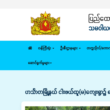
ပြည်ထောင
သမဝါယမနှ
ဝန်ကြီးရုံး
ဦးစီးဌာနများ
တက္ကသိုလ်/ကောလ
ဆောင်ရွက်မှုများ
ဟင်္သာတမြို့နယ် ငါးဖယ်ထူ(မ)ကျေးရွာ၌ ရ