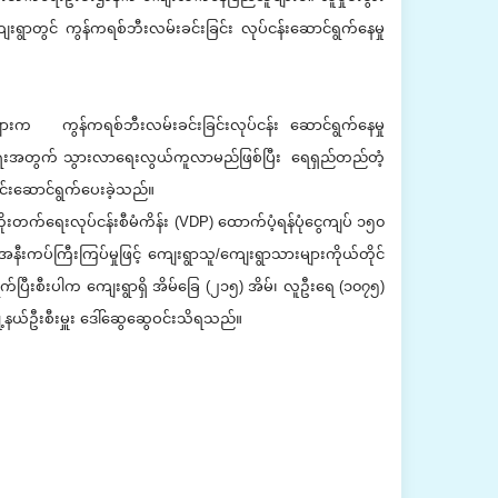
းရွာတွင် ကွန်ကရစ်ဘီးလမ်းခင်းခြင်း လုပ်ငန်းဆောင်ရွက်နေမှု
မ်းများက ကွန်ကရစ်ဘီးလမ်းခင်းခြင်းလုပ်ငန်း ဆောင်ရွက်နေမှု
းမာရေးအတွက် သွားလာရေးလွယ်ကူလာမည်ဖြစ်ပြီး ရေရှည်တည်တံ့
ိုင်းဆောင်ရွက်ပေးခဲ့သည်။
းတက်ရေးလုပ်ငန်းစီမံကိန်း (VDP) ထောက်ပံ့ရန်ပုံငွေကျပ် ၁၅၀
 အနီးကပ်ကြီးကြပ်မှုဖြင့် ကျေးရွာသူ/ကျေးရွာသားများကိုယ်တိုင်
ွက်ပြီးစီးပါက ကျေးရွာရှိ အိမ်ခြေ (၂၁၅) အိမ်၊ လူဦးရေ (၁၀၇၅)
ု့နယ်ဦးစီးမှူး ဒေါ်ဆွေဆွေဝင်းသိရသည်။