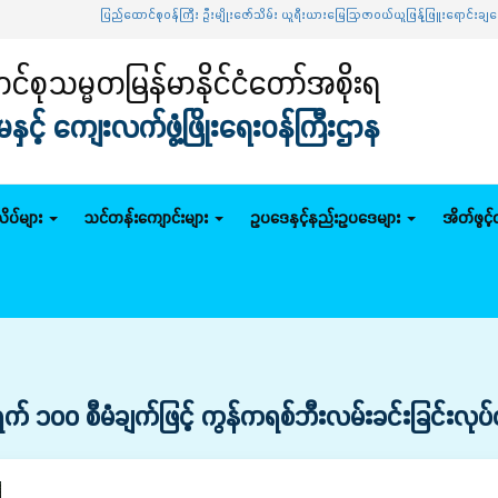
ပြည်ထောင်စုဝန်ကြီး ဦးမျိုးဇော်သိမ်း ယူရီးယားမြေဩဇာဝယ်ယူဖြန့်ဖြူးရောင်းချရေး ဦးဆေ
်စုသမ္မတမြန်မာနိုင်ငံတော်အစိုးရ
င့် ကျေးလက်ဖွံ့ဖြိုးရေးဝန်ကြီးဌာန
ိပ်များ
သင်တန်းကျောင်းများ
ဥပဒေနှင့်နည်းဥပဒေများ
အိတ်ဖွင့
က် ၁၀၀ စီမံချက်ဖြင့် ကွန်ကရစ်ဘီးလမ်းခင်းခြင်းလုပ