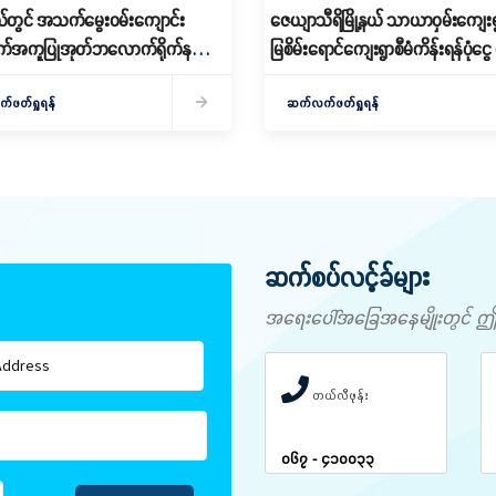
့နယ်တွင် အသက်မွေးဝမ်းကျောင်း
ဇေယျာသီရိမြို့နယ် သာယာဝှမ်းကျေးရ
အကူပြုအုတ်ဘလောက်ရိုက်နည်း
မြစိမ်းရောင်ကျေးရွာစီမံကိန်းရန်ပုံငွ
ွင့်လှစ်
ချေး
ဖတ်ရှုရန်
ဆက်လက်ဖတ်ရှုရန်
ဆက်စပ်လင့်ခ်များ
အရေးပေါ်အခြေအနေမျိုးတွင် ဤနံပါ
တယ်လီဖုန်း
၀၆၇ - ၄၁၀၀၃၃