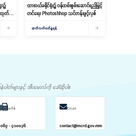
ွာ၌
ထားဝယ်ခရိုင်ရုံး၌ ဝန်ထမ်းစွမ်းဆောင်ရည်မြှင့်
ေ ထုတ်
တင်ရေး Photoshhop သင်တန်းဖွင့်လှစ်
ဆက်လက်ဖတ်ရှုရန်
တ်များနှင့် အီးမေးလ်ကို ခေါ်ဆိုပါ။
ဖက်စ်
Email
၀၆၇ - ၄၁၀၀၃၆
contact@mcrd.gov.mm