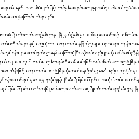
နှစ် ရက် ၁၀၀ စီမံချက်ဖြင့် ကင်မွန်းချောင်းကျေးရွာအုပ်စု၊ ငါးဖယ်ထူ(မ)ကျေ
ဆင်းစစ်ဆေးခဲ့ကြောင်း သိရသည်။
သဖွံ့ဖြိုးတိုးတက်ရေးဦးစီးဌာန မြို့နယ်ဦးစီးမှူး ဒေါ်ဆွေဆွေဝင်းနှင့် ဝန်ထ
ုးရေးကော်မတီဝင်များ နှင့် တွေ့ဆုံကာ ကျေးလက်နေပြည်သူများ ပညာရေး၊ ကျန်
င်းလုပ်ငန်းများဆောင်ရွက်သွားရန် မှာကြားခဲ့ပြီး လိုအပ်သည်များကို ပေါင်းစပ်ညှိနှ
၂ ပေ၊ ထု ၆ လက်မ ကွန်ကရစ်ဘီးလမ်းခင်းခြင်းလုပ်ငန်းကို ကျေးရွာဖွံ့ဖြိုးတို
ပ် ၁၈၀ သိန်းဖြင့် ကျေးလက်ဒေသဖွံ့ဖြိုးတိုးတက်ရေးဦးစီးဌာန၏ နည်းပညာပံ့ပိုးမှု၊
ဆောင်ရွက်မှုမှာ ၉၅ ရာခိုင်နှုန်း ပြီးစီးပြီဖြစ်ကြောင်း၊ အဆိုပါလမ်း ဆောင်ရ
့မည်ဖြစ်ကြောင်း ဟင်္သာတမြို့နယ်ကျေးလက်ဒေသဖွံ့ဖြိုးတိုးတက်ရေးဦးစီးဌာန မြိ