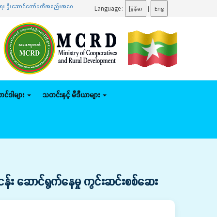
ာင်ကော်မတီအစည်းအဝေးသို့ တက်ရောက်
.......
ပြည်ထောင်စုဝန်ကြီး ဦးမျိုးဇော်သိမ်း နေပြည်တော်ကောင
Language :
မြန်မာ
|
Eng
်တင်ဒါများ
သတင်းနှင့် မီဒီယာများ
်ငန်း ဆောင်ရွက်နေမှု ကွင်းဆင်းစစ်ဆေး