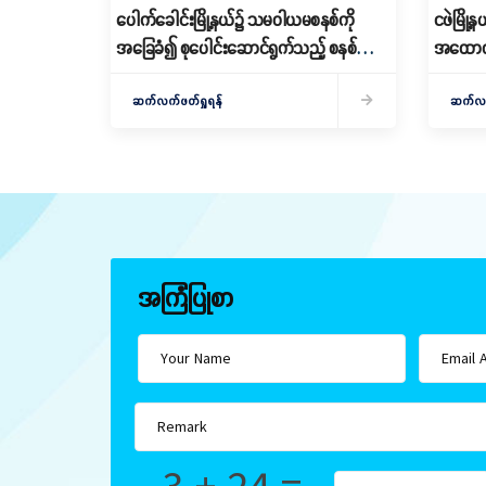
ပေါက်ခေါင်းမြို့နယ်၌ သမဝါယမစနစ်ကို
ငဖဲမြို
အခြေခံ၍ စုပေါင်းဆောင်ရွက်သည့် စနစ်ကျ
အထောက်
သော စိုက်ပျိုးရေးဆောင်ရွက်
သင်တန်းဖ
ဆက်လက်ဖတ်ရှုရန်
ဆက်လက်
အကြံပြုစာ