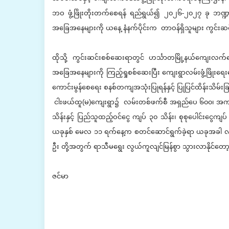
ဘဝ ဖွံ့ဖြိုးတိုးတက်စေရန် ရည်ရွယ်၍ ၂၀၂၆-၂၀၂၇ ခု ဘဏ္ဍာရေး
အခြေအနေများကို ယနေ့ နံနက်ပိုင်းက တာဝန်ရှိသူများ ကွင်း
‎ထိုသို့ ကွင်းဆင်းစစ်ဆေးရာတွင် ဟင်္သာတမြို့နယ်ကျေးလက်ဒေ
အခြေအနေများကို ကြည့်ရှုစစ်ဆေးပြီး ကျေးရွာလမ်းဖွံ့ဖြိ
ကောင်းမွန်စေရေး စနစ်တကျအသုံးပြုရန်နှင့် ပြုပြင်ထိန်းသိမ်းခြ
‎ ငါးဖယ်ထူ(မ)ကျေးရွာ၌ လမ်းတစ်ဖက်စီ အရှည်ပေ ၆၀၀၊ အကျယ် ၁
သိန်းနှင့် ပြည်သူထည့်ဝင်ငွေ ကျပ် ၃၀ သိန်း၊ စုစုပေါင်းငွေကျ
ယခုနှစ် မေလ ၁၁ ရက်နေ့က စတင်ဆောင်ရွက်ခဲ့ရာ ယခုအခါ လုပ်ငန်း
ဦး တို့အတွက် ရာသီမရွေး လွယ်ကူလျင်မြန်စွာ သွားလာနိုင်တော
‎ဇင်မာ