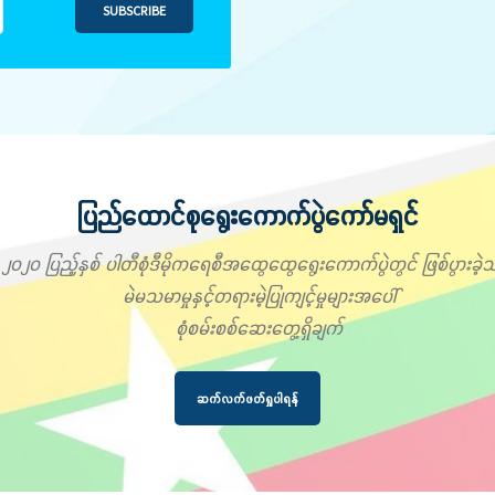
SUBSCRIBE
ပြည်ထောင်စုရွေးကောက်ပွဲကော်မရှင်
၂၀၂၀ ပြည့်နှစ် ပါတီစုံဒီမိုကရေစီအထွေထွေရွေးကောက်ပွဲတွင် ဖြစ်ပွားခဲ့သ
မဲမသမာမှုနှင့်တရားမဲ့ပြုကျင့်မှုများအပေါ်
စုံစမ်းစစ်ဆေးတွေ့ရှိချက်
ဆက်လက်ဖတ်ရှုပါရန်