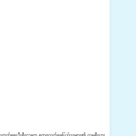
းတိုးတက်ရေးဦးစီးဌာနက ကျေးလက်နေပြည်သူများ၏ လူမှုစီးပွား