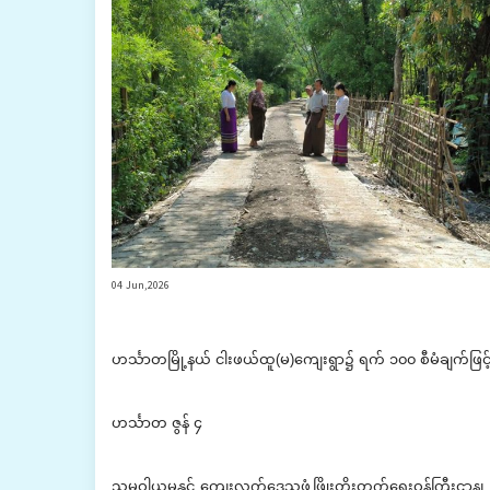
04 Jun,2026
ဟင်္သာတမြို့နယ် ငါးဖယ်ထူ(မ)ကျေးရွာ၌ ရက် ၁၀၀ စီမံချက်ဖြင့
‎ဟင်္သာတ ဇွန် ၄
‎သမဝါယမနှင့် ကျေးလက်ဒေသဖွံ့ဖြိုးတိုးတက်ရေးဝန်ကြီးဌာန၊