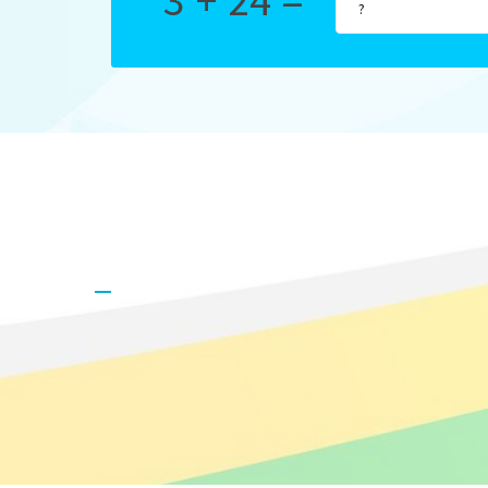
3 + 24 =