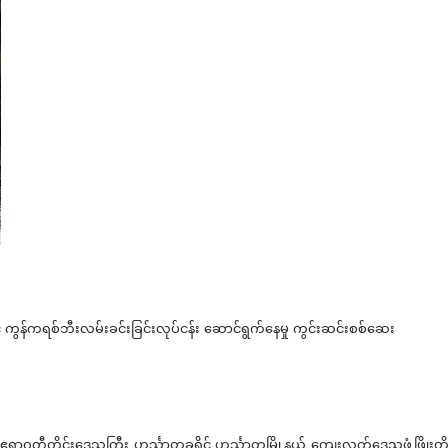
် ကွန်ကရစ်ဘီးလမ်းခင်းခြင်းလုပ်ငန်း ဆောင်ရွက်နေမှု ကွင်းဆင်းစစ်ဆေး
 ဧရာဝတီတိုင်းဒေသကြီး ဟင်္သာတခရိုင် ဟင်္သာတမြို့နယ် ကျေးလက်ဒေသဖွံ့ဖြို