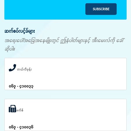
SUBSCRIBE
ဆက်စပ်လင့်ခ်များ
အရေးပေါ်အခြေအနေမျိုးတွင် ဤနံပါတ်များနှင့် အီးမေးလ်ကို ခေါ်
ဆိုပါ။
တယ်လီဖုန်း
၀၆၇ - ၄၁၀၀၃၃
ဖက်စ်
၀၆၇ - ၄၁၀၀၃၆