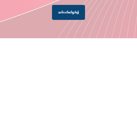
ဆက်လက်ဖတ်ရှုပါရန်