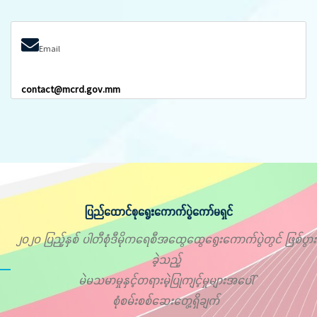
Email
contact@mcrd.gov.mm
ပြည်ထောင်စုရွေးကောက်ပွဲကော်မရှင်
၂၀၂၀ ပြည့်နှစ် ပါတီစုံဒီမိုကရေစီအထွေထွေရွေးကောက်ပွဲတွင် ဖြစ်ပွား
ခဲ့သည့်
မဲမသမာမှုနှင့်တရားမဲ့ပြုကျင့်မှုများအပေါ်
စုံစမ်းစစ်ဆေးတွေ့ရှိချက်