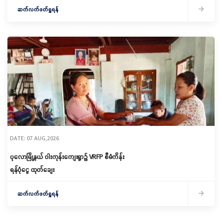
ဆက်လက်ဖတ်ရှုရန်
DATE: 07 AUG,2026
ပုလောမြို့နယ် ဝါးကုန်းကျေးရွာ၌ ‌VRFP စီမံကိန်း
ရန်ပုံငွေ ထုတ်ချေး
ဆက်လက်ဖတ်ရှုရန်