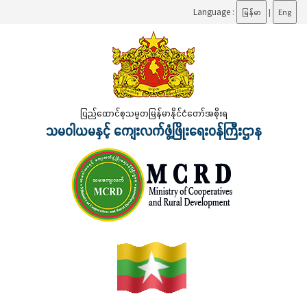
Language :
မြန်မာ
|
Eng
ပြည်ထောင်စုသမ္မတမြန်မာနိုင်ငံတော်အစိုးရ
သမဝါယမနှင့် ကျေးလက်ဖွံ့ဖြိုးရေးဝန်ကြီးဌာန