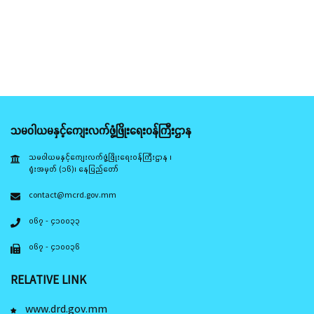
သမဝါယမနှင့်ကျေးလက်ဖွံ့ဖြိုးရေးဝန်ကြီးဌာန
သမဝါယမနှင့်ကျေးလက်ဖွံ့ဖြိုးရေးဝန်ကြီးဌာန ၊
ရုံးအမှတ် (၁၆)၊ နေပြည်တော်
contact@mcrd.gov.mm
၀၆၇ - ၄၁၀၀၃၃
၀၆၇ - ၄၁၀၀၃၆
RELATIVE LINK
www.drd.gov.mm