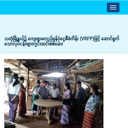
Toggle
navigatio
သထုံမြို့နယ်၌ ကျေးရွာမတည်ရန်ပုံငွေစီမံကိန်း (VRFP)ဖြင့် ဆောင်ရွက်
သောလုပ်ငန်းများကွင်းဆင်းစစ်ဆေး