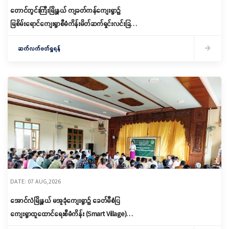
တောင်တွင်းကြီးမြို့နယ် ကျခတ်ကန်ကျေးရွာ၌
မြစိမ်းရောင်ကျေးရွာစီမံကိန်းမိတ်ဆက်ရှင်းလင်းခြင်း
နှင့် ကော်မတီဖွဲ့စည်းခြင်း ပြုလုပ်
ဆက်လက်ဖတ်ရှုရန်
DATE: 07 AUG,2026
အောင်လံမြို့နယ် မအူခုံကျေးရွာ၌ ခေတ်မီစံပြ
ကျေးရွာထူထောင်ရေးစီမံကိန်း (Smart Village)
မိတ်ဆက်ရှင်လင်းခြင်းနှင့်ကော်မတီဖွဲ့စည်း