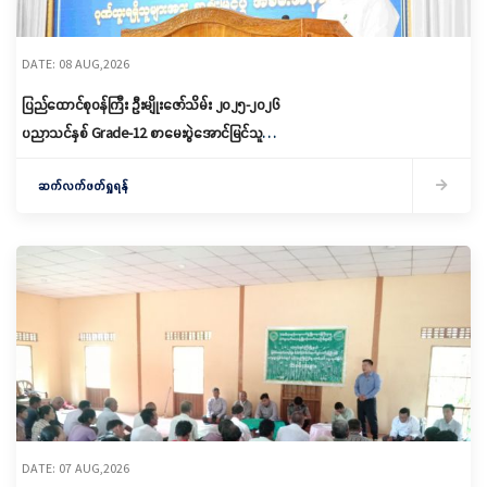
DATE: 08 AUG,2026
ပြည်ထောင်စုဝန်ကြီး ဦးမျိုးဇော်သိမ်း ၂၀၂၅-၂၀၂၆
ပညာသင်နှစ် Grade-12 စာမေးပွဲအောင်မြင်သူများ
နှင့် ဂုဏ်ထူးရရှိသူများကို ဆုများချီးမြှင့်ပေးအပ်
ဆက်လက်ဖတ်ရှုရန်
DATE: 07 AUG,2026