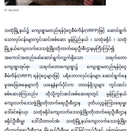
01 Sep,2023
သထုံမြို့နယ်၌ ကျေးရွာမတည်ရန်ပုံငွေစီမံကိန်း(VRFP)ဖြင့် ဆောင်ရွက်
သောလုပ်ငန်းများကွင်းဆင်းစစ်ဆေး မွန်ပြည်နယ် ၊ သထုံခရိုင် ၊ သထုံ
မြို့နယ်ကျေးလက်ဒေသဖွံ့ဖြိုးတိုးတက်ရေးဦးစီးဌာနမှကြီးကြပ်၍
အကောင်အထည်ဖော်ဆောင်ရွက်လျှက်ရှိသော သရက်တော
ကျေးရွာအုပ်စု၊ သရက်တောကျေးရွာ၌ ကျေးရွာမတည်ရန်ပုံငွေ
စီမံကိန်း(VRFP) ရန်ပုံငွေများဖြင့် ပရိဘောဂလုပ်ငန်းများ ဆောင်ရွက်နေ
မှုအခြေအနေများကို ယနေ့နံနက်ပိုင်းက တာဝန်ရှိသူများ ကွင်းဆင်း
စစ်ဆေးခဲ့ကြသည်။ ထိုသို့ကွင်းဆင်းစစ်ဆေးရာတွင် မွန်ပြည်နယ်
ကျေးလက်ဒေသဖွံ့ဖြိုးတိုးတက်ရေးဦးစီးဌာန ဒုတိယညွှန်ကြားရေးမှူး
ဒေါ်ခင်စန်းယု၊ သထုံခရိုင်ကျေးလက်ဒေသဖွံ့ဖြိုးတိုးတက်ရေးဦးစီးဌာန
ခရိုင်ဦးစီးမှူး ဒေါ်သီတာဝင်းစံ၊ သထုံမြို့နယ်ကျေးလက်ဒေသဖွံ့ဖြိုး
တိုးတက်ရေးဦးစီးဌာန မြို့နယ်ဦးစီးမှူး ဒေါ်မြင့်သွယ်ဦးနှင့် ဝန်ထမ်းများ