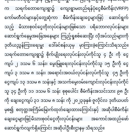
က သရက်တောကျေးရွာ၌ ကျေးရွာမတည်ရန်ပုံငွေစီမံကိန်း(VRFP)
ကော်မတီဝင်များနှင့်တွေ့ဆုံကာ စီမံကိန်းချေးငွေများဖြင့် ဆောင်ရွက်
သည့် မိသားစုဝင်ငွေတိုးလုပ်ငန်းများဖြစ်သော ပရိဘောဂလုပ်ငန်းများ
ဆောင်ရွက်နေမှုအခြေအနေများ ကြည့်ရှုစစ်ဆေးပြီး လိုအပ်သည်များကို
ဒုတိယညွှန်ကြားရေးမှူး ဒေါ်ခင်စန်းယုမှ မှာကြားခဲ့ကြောင်းသိရသည်။
သရက်တောကျေးရွာ၌ စိုက်ပျိုးရေးလုပ်ငန်းလုပ်ကိုင်သူ ၄ ဦး ကို ငွေ
ကျပ် ၂ ဒသမ ၆ သန်း၊ မွေးမြူရေးလုပ်ငန်းလုပ်ကိုင်သူ ၁၅ ဦးကို ငွေ
ကျပ် ၃ ဒသမ ၈ သန်း၊ အရောင်းအဝယ်လုပ်ငန်းလုပ်ကိုင်သူ ၄၅ ဦးကို
ငွေကျပ် ၁၃ ဒသမ ၈ သန်းနှင့် အသက်မွေးဝမ်းကျောင်းလုပ်ငန်းလုပ်ကိုင်
သူ ၃၄ ဦးကို ၁၁ ဒသမ ၆ သန်း စုစုပေါင်း စီမံကိန်းအသင်းသား ၉၈ ဦး
ကို ချေးငွေကျပ် ၃၁ ဒသမ ၈ သန်း ကို ၂၀၂၃ခုနှစ် ဇူလိုင်လ ဒုတိယပတ်
မှစ၍ စတုတ္တအကြိမ်မြောက်ထုတ်ချေးထားကြောင်းနှင့် အဆိုပါစီမံကိန်း
ချေးငွေများဖြင့်မိသားစုဝင်ငွေတိုးလုပ်ငန်းများ အကောင်အထည်ဖော်
ဆောင်ရွက်လျက်ရှိကြောင်း အဆိုပါဦးစီးဌာနမှ သိရသည်။