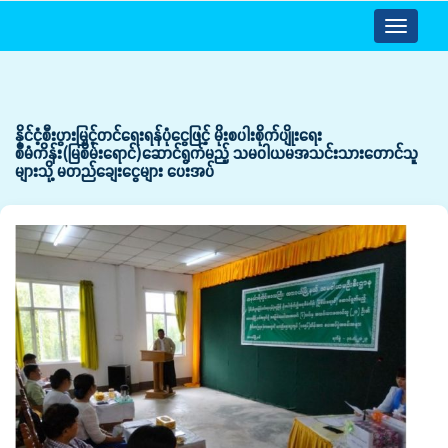
Toggle
navigatio
နိုင်ငံ့စီးပွားမြှင့်တင်ရေးရန်ပုံငွေဖြင့် မိုးစပါးစိုက်ပျိုးရေး
စီမံကိန်း(မြစိမ်းရောင်)ဆောင်ရွက်မည့် သမဝါယမအသင်းသားတောင်သူ
များသို့ မတည်ချေးငွေများ ပေးအပ်