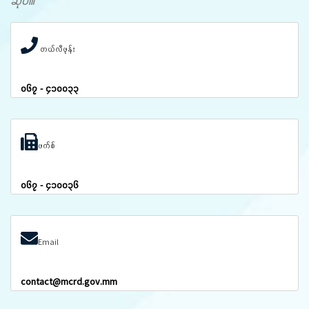
ဆိုပါ။
တယ်လီဖုန်း
၀၆၇ - ၄၁၀၀၃၃
ဖက်စ်
၀၆၇ - ၄၁၀၀၃၆
Email
contact@mcrd.gov.mm