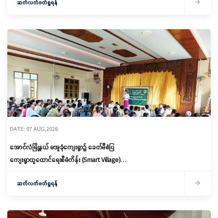
ဆက်လက်ဖတ်ရှုရန်
DATE: 07 AUG,2026
အောင်လံမြို့နယ် မအူခုံကျေးရွာ၌ ခေတ်မီစံပြ
ကျေးရွာထူထောင်ရေးစီမံကိန်း (Smart Village)
မိတ်ဆက်ရှင်လင်းခြင်းနှင့်ကော်မတီဖွဲ့စည်း
ဆက်လက်ဖတ်ရှုရန်