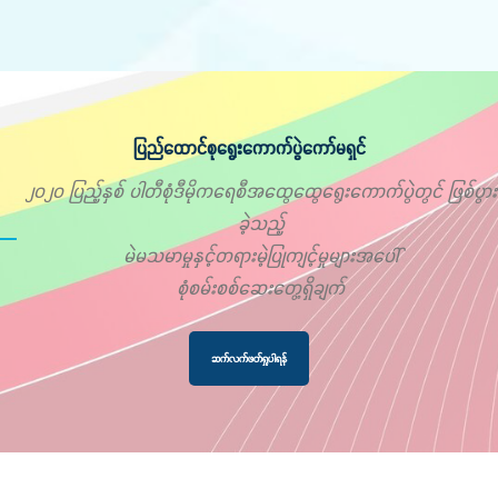
ပြည်ထောင်စုရွေးကောက်ပွဲကော်မရှင်
၂၀၂၀ ပြည့်နှစ် ပါတီစုံဒီမိုကရေစီအထွေထွေရွေးကောက်ပွဲတွင် ဖြစ်ပွား
ခဲ့သည့်
မဲမသမာမှုနှင့်တရားမဲ့ပြုကျင့်မှုများအပေါ်
စုံစမ်းစစ်ဆေးတွေ့ရှိချက်
ဆက်လက်ဖတ်ရှုပါရန်