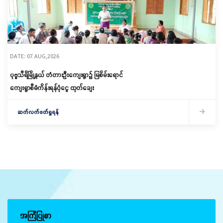
DATE: 07 AUG,2026
ပုဗ္ဗသီရိမြို့နယ် တံတားဦးကျေးရွာ၌ မြစိမ်းရောင်
ကျေးရွာစီမံကိန်းရန်ပုံငွေ ထုတ်ချေး
ဆက်လက်ဖတ်ရှုရန်
အကြံပြုစာ