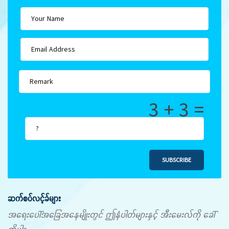
3 + 3 =
SUBSCRIBE
ဆက်စပ်လင့်ခ်များ
အရေးပေါ်အခြေအနေမျိုးတွင် ဤနံပါတ်များနှင့် အီးမေးလ်ကို ခေါ်