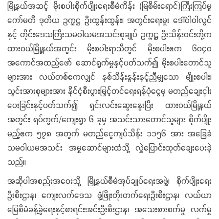
မြို့နယ်အဆင့် မိုးစပါးစိုက်ပျိုးရေးစီမံကိန်း (မြစိမ်းရောင်)ကြီးကြပ်မှု
ကော်မတီ ဒုတိယ ဥက္ကဋ္ဌ ဦးထွန်းထွန်း၊ အတွင်းရေးမှူး ဒေါ်ဝါဝါလွင်
နှင့် တိုင်းဒေသကြီးသမဝါယမအသင်းစုချုပ် ဥက္ကဋ္ဌ ဦးသိန်းဝင်းတို့က
ထားဝယ်မြို့နယ်အတွင်း မိုးစပါးရာသီတွင် မိုးစပါးဧက ၆၀၄၀
အကောင်အထည်ဖော် ဆောင်ရွက်မှုနှင့်ပတ်သက်၍ မိုးစပါးတောင်သူ
များအား လယ်တစ်ဧကလျှင် နှစ်သိန်းနှုန်းနှင့်ညီမျှသော မျိုးစပါး၊
သွင်းအားစုများအား နိုင်ငံ့စီးပွားမြှင့်တင်ရေးရန်ပုံငွေမှ မတည်ချေးငှါး
ပေးခြင်းနှင့်ပတ်သက်၍ ရှင်းလင်းဆွေးနွေးပြီး ထားဝယ်မြို့နယ်
အတွင်း ရပ်ကွက်/ကျေးရွာ ၆ ခုမှ အသင်းသားတောင်သူများ စိုက်ပျိုး
မည့်ဧက ၅၇၈ အတွက် မတည်ငွေကျပ်သိန်း ၁၁၅၆ အား အခြေခံ
သမဝါယမအသင်း အမှုဆောင်များထံသို့ လွှဲပြောင်းထုတ်ချေးပေးခဲ့
သည်။
အဆိုပါအစည်းအဝေးသို့ မြို့နယ်စီမံအုပ်ချုပ်ရေးအဖွဲ့၊ စိုက်ပျိုးရေး
ဦးစီးဌာန၊ ကျေးလက်ဒေသ ဖွံ့ဖြိုးတိုးတက်ရေးဦးစီးဌာန၊ လယ်ယာ
မြေစီမံခန့်ခွဲရေးနှင့်စာရင်းအင်းဦးစီးဌာန၊ အသေးစားစက်မှု လက်မှု