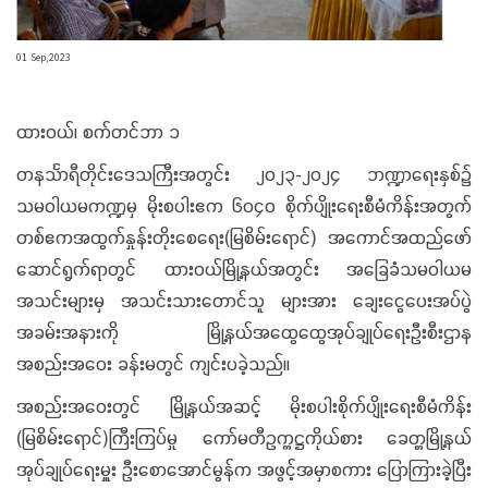
01 Sep,2023
ထားဝယ်၊ စက်တင်ဘာ ၁
တနင်္သာရီတိုင်းဒေသကြီးအတွင်း ၂၀၂၃-၂၀၂၄ ဘဏ္ဍာရေးနှစ်၌
သမဝါယမကဏ္ဍမှ မိုးစပါးဧက ၆၀၄၀ စိုက်ပျိုးရေးစီမံကိန်းအတွက်
တစ်ဧကအထွက်နှုန်းတိုးစေရေး(မြစိမ်းရောင်) အကောင်အထည်ဖော်
ဆောင်ရွက်ရာတွင် ထားဝယ်မြို့နယ်အတွင်း အခြေခံသမဝါယမ
အသင်းများမှ အသင်းသားတောင်သူ များအား ချေးငွေပေးအပ်ပွဲ
အခမ်းအနားကို မြို့နယ်အထွေထွေအုပ်ချုပ်ရေးဦးစီးဌာန
အစည်းအဝေး ခန်းမတွင် ကျင်းပခဲ့သည်။
အစည်းအဝေးတွင် မြို့နယ်အဆင့် မိုးစပါးစိုက်ပျိုးရေးစီမံကိန်း
(မြစိမ်းရောင်)ကြီးကြပ်မှု ကော်မတီဥက္ကဋ္ဌကိုယ်စား ခေတ္တမြို့နယ်
အုပ်ချုပ်ရေးမှူး ဦးစောအောင်မွန်က အဖွင့်အမှာစကား ပြောကြားခဲ့ပြီး