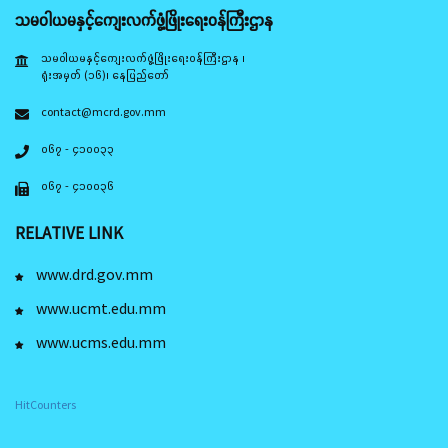
သမဝါယမနှင့်ကျေးလက်ဖွံ့ဖြိုးရေးဝန်ကြီးဌာန
သမဝါယမနှင့်ကျေးလက်ဖွံ့ဖြိုးရေးဝန်ကြီးဌာန ၊
ရုံးအမှတ် (၁၆)၊ နေပြည်တော်
contact@mcrd.gov.mm
၀၆၇ - ၄၁၀၀၃၃
၀၆၇ - ၄၁၀၀၃၆
RELATIVE LINK
www.drd.gov.mm
www.ucmt.edu.mm
www.ucms.edu.mm
HitCounters