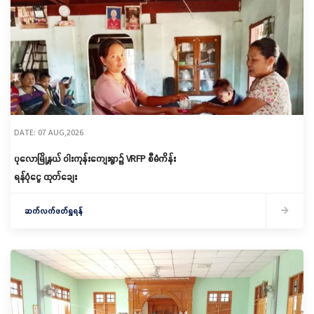
DATE: 07 AUG,2026
ပုလောမြို့နယ် ဝါးကုန်းကျေးရွာ၌ ‌VRFP စီမံကိန်း
ရန်ပုံငွေ ထုတ်ချေး
ဆက်လက်ဖတ်ရှုရန်