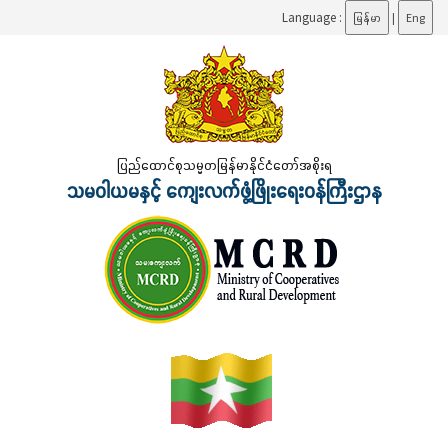
Language :
မြန်မာ
|
Eng
ပြည်ထောင်စုသမ္မတမြန်မာနိုင်ငံတော်အစိုးရ
သမဝါယမနှင့် ကျေးလက်ဖွံ့ဖြိုးရေးဝန်ကြီးဌာန