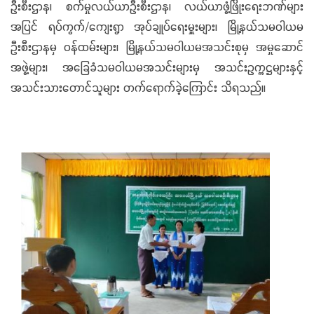
ဦးစီးဌာန၊ စက်မှုလယ်ယာဦးစီးဌာန၊ လယ်ယာဖွံ့ဖြိုးရေးဘဏ်များ
အပြင် ရပ်ကွက်/ကျေးရွာ အုပ်ချုပ်ရေးမှူးများ၊ မြို့နယ်သမဝါယမ
ဦးစီးဌာနမှ ဝန်ထမ်းများ၊ မြို့နယ်သမဝါယမအသင်းစုမှ အမှုဆောင်
အဖွဲ့များ၊ အခြေခံသမဝါယမအသင်းများမှ အသင်းဥက္ကဋ္ဌများနှင့်
အသင်းသားတောင်သူများ တက်ရောက်ခဲ့ကြောင်း သိရသည်။