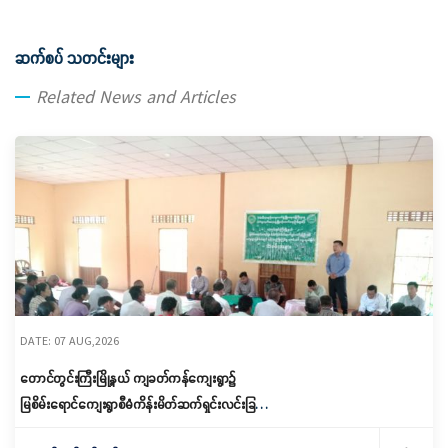
ဆက်စပ် သတင်းများ
Related News and Articles
DATE: 07 AUG,2026
တောင်တွင်းကြီးမြို့နယ် ကျခတ်ကန်ကျေးရွာ၌
မြစိမ်းရောင်ကျေးရွာစီမံကိန်းမိတ်ဆက်ရှင်းလင်းခြင်း
နှင့် ကော်မတီဖွဲ့စည်းခြင်း ပြုလုပ်