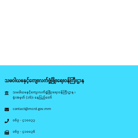
သမဝါယမနှင့်ကျေးလက်ဖွံ့ဖြိုးရေးဝန်ကြီးဌာန
သမဝါယမနှင့်ကျေးလက်ဖွံ့ဖြိုးရေးဝန်ကြီးဌာန ၊
ရုံးအမှတ် (၁၆)၊ နေပြည်တော်
contact@mcrd.gov.mm
၀၆၇ - ၄၁၀၀၃၃
၀၆၇ - ၄၁၀၀၃၆