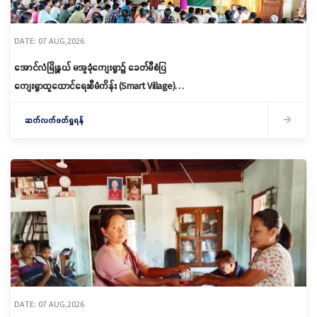
DATE: 07 AUG,2026
အောင်လံမြို့နယ် မအူခုံကျေးရွာ၌ ခေတ်မီစံပြ
ကျေးရွာထူထောင်ရေးစီမံကိန်း (Smart Village)
မိတ်ဆက်ရှင်လင်းခြင်းနှင့်ကော်မတီဖွဲ့စည်း
ဆက်လက်ဖတ်ရှုရန်
DATE: 07 AUG,2026