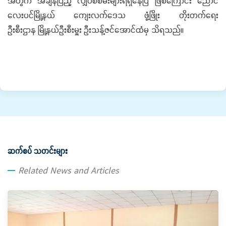
အတွက် အချိန်ပြည့် လျှပ်စစ်မီးများရရှိနေပြီ ဖြစ်ကြောင်း ညောင်
လေးပင်မြို့နယ် ကျေးလက်ဒေသ ဖွံ့ဖြိုး တိုးတက်ရေး
ဦးစီးဌာန မြို့နယ်ဦးစီးမှူး ဦးသန့်ဇင်အောင်ထံမှ သိရသည်။
ဆက်စပ် သတင်းများ
Related News and Articles