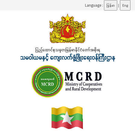
Language :
မြန်မာ
|
Eng
ပြည်ထောင်စုသမ္မတမြန်မာနိုင်ငံတော်အစိုးရ
သမဝါယမနှင့် ကျေးလက်ဖွံ့ဖြိုးရေးဝန်ကြီးဌာန