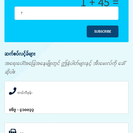
1 + 45 =
SUBSCRIBE
ဆက်စပ်လင့်ခ်များ
အရေးပေါ်အခြေအနေမျိုးတွင် ဤနံပါတ်များနှင့် အီးမေးလ်ကို ခေါ်
ဆိုပါ။
တယ်လီဖုန်း
၀၆၇ - ၄၁၀၀၃၃