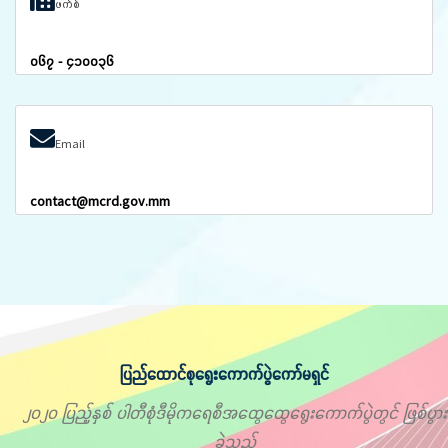
ဖက်စ်
၀၆၇ - ၄၁၀၀၃၆
Email
contact@mcrd.gov.mm
ပြည်ထောင်စုရွေးကောက်ပွဲကော်မရှင်
၂၀၂၀ ပြည့်နှစ် ပါတီစုံဒီမိုကရေစီအထွေထွေရွေးကောက်ပွဲတွင် ဖြစ်ပွား
ခဲ့သည့်