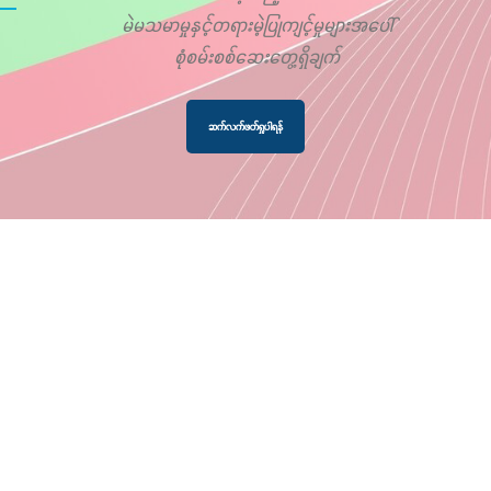
မဲမသမာမှုနှင့်တရားမဲ့ပြုကျင့်မှုများအပေါ်
စုံစမ်းစစ်ဆေးတွေ့ရှိချက်
ဆက်လက်ဖတ်ရှုပါရန်