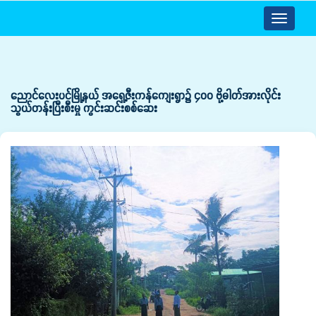
Toggle
navigatio
ညောင်လေးပင်မြို့နယ် အရှေ့ဇီးကန်ကျေးရွာ၌ ၄၀၀ ဗို့ဓါတ်အားလိုင်း
သွယ်တန်းပြီးစီးမှု ကွင်းဆင်းစစ်ဆေး