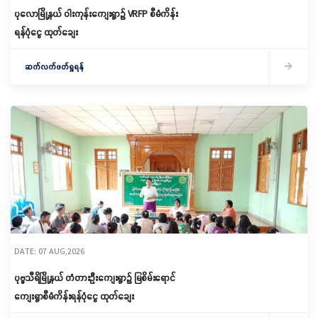
ပုလောမြို့နယ် ဝါးကုန်းကျေးရွာ၌ ‌VRFP စီမံကိန်း
ရန်ပုံငွေ ထုတ်ချေး
ဆက်လက်ဖတ်ရှုရန်
DATE: 07 AUG,2026
ပုဗ္ဗသီရိမြို့နယ် တံတားဦးကျေးရွာ၌ မြစိမ်းရောင်
ကျေးရွာစီမံကိန်းရန်ပုံငွေ ထုတ်ချေး