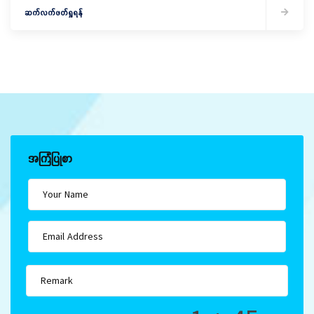
ဆက်လက်ဖတ်ရှုရန်
အကြံပြုစာ