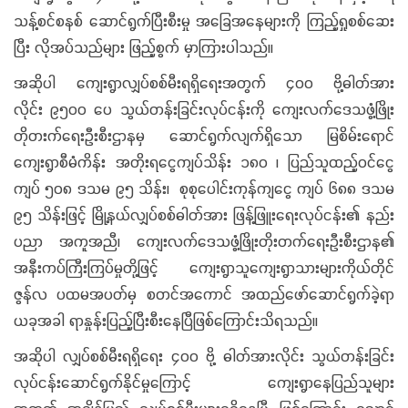
သန့်စင်စနစ် ဆောင်ရွက်ပြီးစီးမှု အခြေအနေများကို ကြည့်ရှုစစ်ဆေး
ပြီး လိုအပ်သည်များ ဖြည့်စွက် မှာကြားပါသည်။
အဆိုပါ ကျေးရွာလျှပ်စစ်မီးရရှိရေးအတွက် ၄၀၀ ဗို့ဓါတ်အား
လိုင်း ၉၅၀၀ ပေ သွယ်တန်းခြင်းလုပ်ငန်းကို ကျေးလက်ဒေသဖွံ့ဖြိုး
တိုတးက်ရေးဦးစီးဌာနမှ ဆောင်ရွက်လျက်ရှိသော မြစိမ်းရောင်
ကျေးရွာစီမံကိန်း အတိုးရငွေကျပ်သိန်း ၁၈၀ ၊ ပြည်သူထည့်ဝင်ငွေ
ကျပ် ၅၀၈ ဒသမ ၉၅ သိန်း၊ စုစုပေါင်းကုန်ကျငွေ ကျပ် ၆၈၈ ဒသမ
၉၅ သိန်းဖြင့် မြို့နယ်လျှပ်စစ်ဓါတ်အား ဖြန့်ဖြူးရေးလုပ်ငန်း၏ နည်း
ပညာ အကူအညီ၊ ကျေးလက်ဒေသဖွံ့ဖြိုးတိုးတက်ရေးဦးစီးဌာန၏
အနီးကပ်ကြီးကြပ်မှုတို့ဖြင့် ကျေးရွာသူကျေးရွာသားများကိုယ်တိုင်
ဇွန်လ ပထမအပတ်မှ စတင်အကောင် အထည်ဖော်ဆောင်ရွက်ခဲ့ရာ
ယခုအခါ ရာနှုန်းပြည့်ပြီးစီးနေပြီဖြစ်ကြောင်းသိရသည်။
အဆိုပါ လျှပ်စစ်မီးရရှိရေး ၄၀၀ ဗို့ ဓါတ်အားလိုင်း သွယ်တန်းခြင်း
လုပ်ငန်းဆောင်ရွက်နိုင်မှုကြောင့် ကျေးရွာနေပြည်သူများ