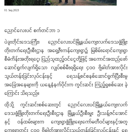
01 Sep,2023
ညောင်လေးပင် စက်တင်ဘာ ၁
ပဲခူးတိုင်းဒေသကြီး၊ ညောင်လေးပင်မြို့နယ်ကျေးလက်ဒေသဖွံ့ဖြိုး
တိုးတက်ရေးဦးစီးဌာန အရှေ့ဇီးကန်ကျေးရွာ၌ မြစိမ်းရောင်ကျေးရွာ
စီမံကိန်းအတိုးရငွေ၊ ပြည်သူထည့်ဝင်ငွေတို့ဖြင့် အကောင်အထည်ဖော်
ဆောင်ရွက်လျက်ရှိသော လျှပ်စစ်မီးရရှိရေး ၄၀၀ ဗို့ဓါတ်အားလိုင်း
သွယ်တန်းခြင်းလုပ်ငန်းနှင့် ရေသန့်စင်စနစ်ဆောင်ရွက်ပြီးစီးမှု
အခြေအနေများကို ယနေ့နံနက်ပိုင်းက ကွင်းဆင်း ကြည့်ရှုစစ်ဆေး ခဲ့
ကြောင်း သိရသည်။
ထိုသို့ ကွင်းဆင်းစစ်ဆေးတွင် ညောင်လေးပင်မြို့နယ်ကျေးလက်
ဒေသဖွံ့ဖြိုးတိုးတက်ရေးဦးစီးဌာန မြို့နယ်ဦးစီးမှူး ဦးသန့်ဇင်အောင်
နှင့် ဝန်ထမ်းများက ကျေးရွာဖွံ့ဖြိုးရေးကော်မတီဝင်များနှင့်အတူ
ကျေးရွာတွင်း ၄၀၀ ဗို့ဓါတ်အားလိုင်းသွယ်တန်းခြင်းလုပ်ငန်းနှင့် ရေ