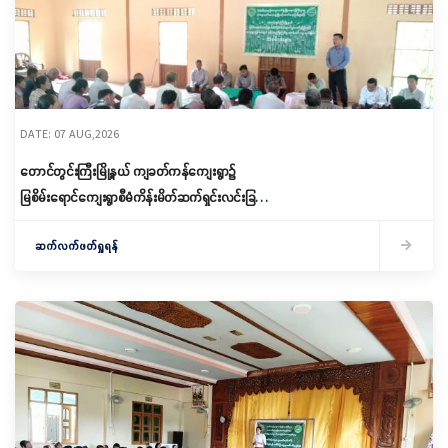
DATE: 07 AUG,2026
တောင်တွင်းကြီးမြို့နယ် ကျခတ်ကန်ကျေးရွာ၌
မြစိမ်းရောင်ကျေးရွာစီမံကိန်းမိတ်ဆက်ရှင်းလင်းခြင်း
နှင့် ကော်မတီဖွဲ့စည်းခြင်း ပြုလုပ်
ဆက်လက်ဖတ်ရှုရန်