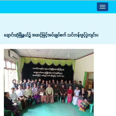
Toggle
navigatio
ချောင်းဆုံမြို့နယ်၌ အဆင့်မြင့်အပ်ချုပ်စက် သင်တန်းဖွင့်ပွဲကျင်းပ