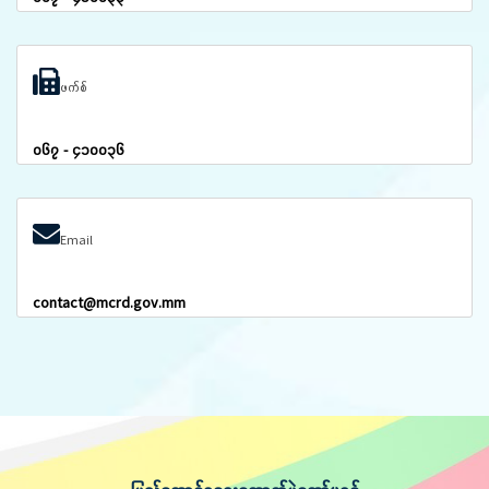
ဖက်စ်
၀၆၇ - ၄၁၀၀၃၆
Email
contact@mcrd.gov.mm