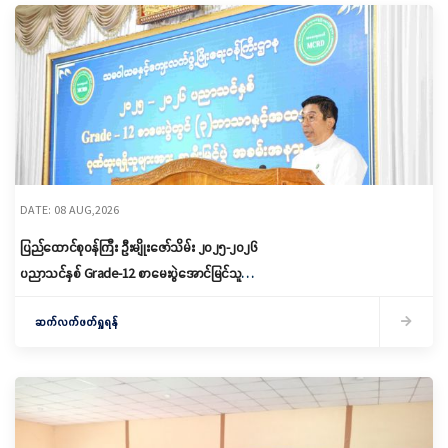
DATE: 08 AUG,2026
ပြည်ထောင်စုဝန်ကြီး ဦးမျိုးဇော်သိမ်း ၂၀၂၅-၂၀၂၆
ပညာသင်နှစ် Grade-12 စာမေးပွဲအောင်မြင်သူများ
နှင့် ဂုဏ်ထူးရရှိသူများကို ဆုများချီးမြှင့်ပေးအပ်
ဆက်လက်ဖတ်ရှုရန်