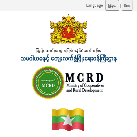
Language :
မြန်မာ
|
Eng
ပြည်ထောင်စုသမ္မတမြန်မာနိုင်ငံတော်အစိုးရ
သမဝါယမနှင့် ကျေးလက်ဖွံ့ဖြိုးရေးဝန်ကြီးဌာန