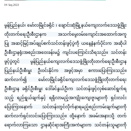
04 Sep,2023
မွန်ပြည်နယ်၊ မော်လမြိုင်ခရိုင် ၊ ချောင်းဆုံမြို့နယ်ကျေးလက်ဒေသဖွံ့ဖြိုး
တိုးတက်ရေးဦးစီးဌာနက အသက်မွေးဝမ်းကျောင်းအထောက်အကူ
ပြု အဆင့်မြင့်အပ်ချုပ်စက်သင်တန်းဖွင့်ပွဲကို ယနေ့နံနက်ပိုင်းက အဆိုပါ
ဦးစီးဌာနရုံးအစည်းအဝေးခန်းမ၌ ကျင်းပကြောင်းသိရသည်။ သင်တန်း
ဖွင့်ပွဲတွင် မွန်ပြည်နယ်ကျေးလက်ဒေသဖွံ့ဖြိုးတိုးတက်ရေးဦးစီးဌာန
ပြည်နယ်ဦးစီးမှူး ဦးဝင်းနိုင်က အဖွင့်အမှာ စကားပြောကြားသည်။
ဆက်လက်၍ မော်လမြိုင်ခရိုင်ကျေးလက်ဒေသဖွံ့ဖြိုးတိုးတက်ရေး
ဦးစီးဌာန ခရိုင်ဦးစီးမှူး ဒေါ်ခင်နွယ်ဦးက သင်တန်းဖွင့်လှစ်ဆောင်ရွက်ရ
သည့် ရည်ရွယ်ချက်နှင့် ရရှိလာမည့်အကျိုးကျေးဇူးများကို ရှင်းလင်း
ပြောကြားနောက် သင်တန်းတွင်လိုက်နာရမည့်စည်းကမ်းချက်များကို
ဆက်လက်ရှင်းလင်းပြောကြားသည်။ ထို့နောက် အခမ်းအနားသို့ တက်
ရောက်လာကြသော ဌာနဆိုင်ရာအကြီးအကဲများက သင်တန်းသူများကို