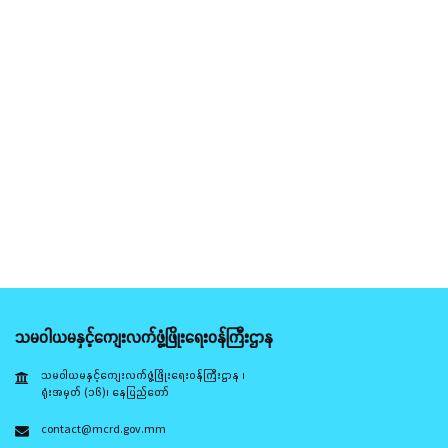
သမဝါယမနှင့်ကျေးလက်ဖွံ့ဖြိုးရေးဝန်ကြီးဌာန
သမဝါယမနှင့်ကျေးလက်ဖွံ့ဖြိုးရေးဝန်ကြီးဌာန ၊
ရုံးအမှတ် (၁၆)၊ နေပြည်တော်
contact@mcrd.gov.mm