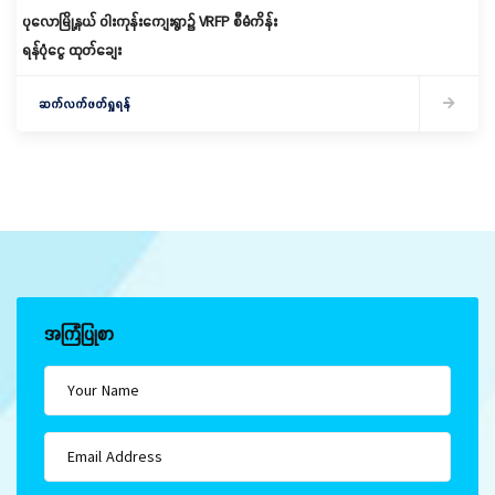
ပုလောမြို့နယ် ဝါးကုန်းကျေးရွာ၌ ‌VRFP စီမံကိန်း
ရန်ပုံငွေ ထုတ်ချေး
ဆက်လက်ဖတ်ရှုရန်
အကြံပြုစာ