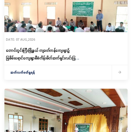
DATE: 07 AUG,2026
တောင်တွင်းကြီးမြို့နယ် ကျခတ်ကန်ကျေးရွာ၌
မြစိမ်းရောင်ကျေးရွာစီမံကိန်းမိတ်ဆက်ရှင်းလင်းခြင်း
နှင့် ကော်မတီဖွဲ့စည်းခြင်း ပြုလုပ်
ဆက်လက်ဖတ်ရှုရန်