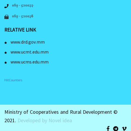
၀၆၇ - ၄၁၀၀၃၃
၀၆၇ - ၄၁၀၀၃၆
RELATIVE LINK
www.drd.gov.mm
www.ucmt.edu.mm
www.ucms.edu.mm
HitCounters
Ministry of Cooperatives and Rural Development ©
2021.
Developed by Novel idea