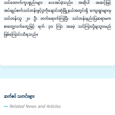
သင်ထောက်ကူပစ္စည်းများ ပေးအပ်ခဲ့သည်။ အဆိုပါ အဆင့်မြင့်
အပ်ချုပ်စက်သင်တန်းဖွင့်ပွဲကိုချောင်းဆုံမြို့နယ်အတွင်းရှိ ကျေးရွာများမှ
သင်တန်းသူ ၂၀ ဦး တက်ရောက်ကြပြီး သင်တန်းနည်းပြဆရာမက
စာတွေ့လက်တွေ့ဖြင့် ရက် ၃၀ ကြာ အခမဲ့ သင်ကြားပို့ချသွားမည်
ဖြစ်ကြောင်းသိရသည်။
ဆက်စပ် သတင်းများ
Related News and Articles