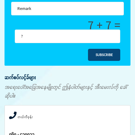
7 + 7 =
SUBSCRIBE
ဆက်စပ်လင့်ခ်များ
အရေးပေါ်အခြေအနေမျိုးတွင် ဤနံပါတ်များနှင့် အီးမေးလ်ကို ခေါ်
ဆိုပါ။
တယ်လီဖုန်း
၀၆၇ - ၄၁၀၀၃၃