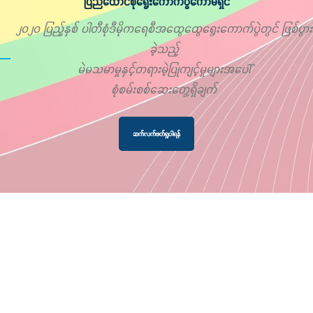
ပြည်ထောင်စုရွေးကောက်ပွဲကော်မရှင်
၂၀၂၀ ပြည့်နှစ် ပါတီစုံဒီမိုကရေစီအထွေထွေရွေးကောက်ပွဲတွင် ဖြစ်ပွား
ခဲ့သည့်
မဲမသမာမှုနှင့်တရားမဲ့ပြုကျင့်မှုများအပေါ်
စုံစမ်းစစ်ဆေးတွေ့ရှိချက်
ဆက်လက်ဖတ်ရှုပါရန်