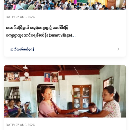
DATE: 07 AUG,2026
အောင်လံမြို့နယ် မအူခုံကျေးရွာ၌ ခေတ်မီစံပြ
ကျေးရွာထူထောင်ရေးစီမံကိန်း (Smart Village)
မိတ်ဆက်ရှင်လင်းခြင်းနှင့်ကော်မတီဖွဲ့စည်း
ဆက်လက်ဖတ်ရှုရန်
DATE: 07 AUG,2026