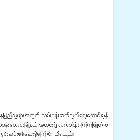
က်နေပြည်သူများအတွက် လမ်းပန်းဆက်သွယ်ရေးကောင်းမွန်
ပန်းတောင်းမြို့နယ် အတွင်းရှိ လက်ပံပြား-ကြက်ဖြူတဲ-ဇ
 ကွင်းဆင်းစစ်ဆေးခဲ့ကြောင်း သိရသည်။