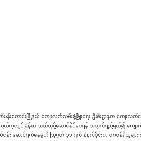
ာက်ပန်းတောင်းမြို့နယ် ကျေးလက်လမ်းဖွံ့ဖြိုးရေး ဦးစီးဌာနက ကျေးလ
လွယ်ကူလျင်မြန်စွာ သယ်ယူပို့ဆောင်နိုင်စေရန် အတွက်ရည်ရွယ်၍ ကျောက်
်ငန်း ဆောင်ရွက်နေမှုကို ဩဂုတ် ၃၁ ရက် နံနက်ပိုင်းက တာဝန်ရှိသူများ