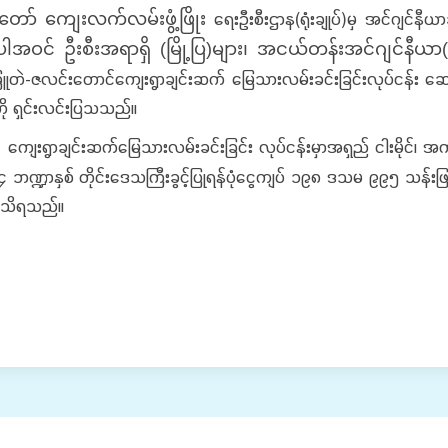
ရေးဦးစီးဌာန(ရုံးချုပ်)မှ အင်ဂျင်နီယာခ
ာ် ကျေးလက်လမ်းဖွံ့ဖြိုး
အပါအဝင် ဦးစီးအရာရှိ (မြို့ပြ)များ၊ အငယ်တန်းအင်ဂျင်နီယာ
ြူတဲ-ဇလင်းတောင်ကျေးရွာချင်းဆက် မြေသားလမ်းခင်းခြင်းလုပ်ငန်း ဆောင်ရ
းကို ရှင်းလင်းပြသသည်။
ကျေးရွာချင်းဆက်မြေသားလမ်းခင်းခြင်း လုပ်ငန်းမှာအရှည် ငါးမိုင်၊ အကျ
၂၄ ဘဏ္ဍာနှစ် တိုင်းဒေသကြီးခွင့်ပြုရန်ပုံငွေကျပ် ၁၉၈ ဒသမ ၉၉၅ သန်း
ာင်းသိရသည်။