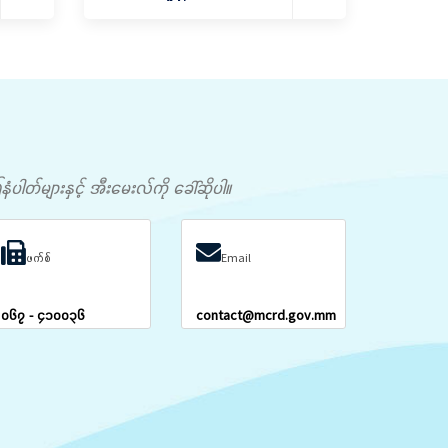
တ်များနှင့် အီးမေးလ်ကို ခေါ်ဆိုပါ။
ဖက်စ်
Email
၀၆၇ - ၄၁၀၀၃၆
contact@mcrd.gov.mm