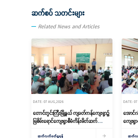
ဆက်စပ် သတင်းများ
Related News and Articles
DATE: 07 AUG,2026
DATE: 07
တောင်တွင်းကြီးမြို့နယ် ကျခတ်ကန်ကျေးရွာ၌
အောင်လံမ
မြစိမ်းရောင်ကျေးရွာစီမံကိန်းမိတ်ဆက်
ကျေးရွာ
ရှင်းလင်းခြင်းနှင့် ကော်မတီဖွဲ့စည်းခြင်း
Village)
ပြုလုပ်
ဆက်လက်ဖတ်ရှုရန်
ဖွဲ့စည်း
ဆက်လက်