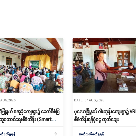
 AUG,2026
DATE: 07 AUG,2026
ြို့နယ် မအူခုံကျေးရွာ၌ ခေတ်မီစံပြ
ပုလောမြို့နယ် ဝါးကုန်းကျေးရွာ၌ ‌V
ထူထောင်ရေးစီမံကိန်း (Smart
စီမံကိန်းရန်ပုံငွေ ထုတ်ချေး
 မိတ်ဆက်ရှင်လင်းခြင်းနှင့်ကော်မတီ
ဖတ်ရှုရန်
ဆက်လက်ဖတ်ရှုရန်