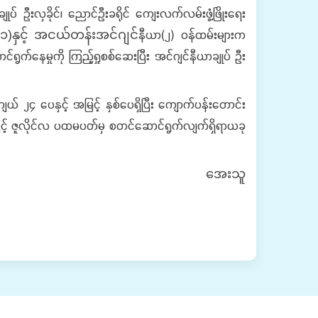
ျုပ် ဦးလှခိုင်၊ ညောင်ဦးခရိုင် ကျေးလက်လမ်းဖွံ့ဖြိုးရေး
နီယာ(၂) ဝန်ထမ်းများက
(၁)နှင့် အငယ်တန်းအင်ဂျင်
ွက်နေမှုကို ကြည့်ရှုစစ်ဆေးပြီး အင်ဂျင်နီယာချုပ် ဦး
ယ် ၂၄ ပေနှင့် အမြင့် နှစ်ပေရှိပြီး ကျောက်ပန်းတောင်း
ဖြင့် ဇူလိုင်လ ပထမပတ်မှ စတင်ဆောင်ရွက်လျက်ရှိရာယခု
အေးသူ