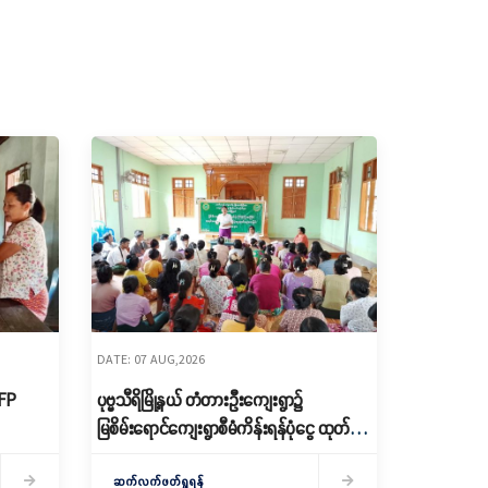
DATE: 07 AUG,2026
RFP
ပုဗ္ဗသီရိမြို့နယ် တံတားဦးကျေးရွာ၌
မြစိမ်းရောင်ကျေးရွာစီမံကိန်းရန်ပုံငွေ ထုတ်
ချေး
ဆက်လက်ဖတ်ရှုရန်