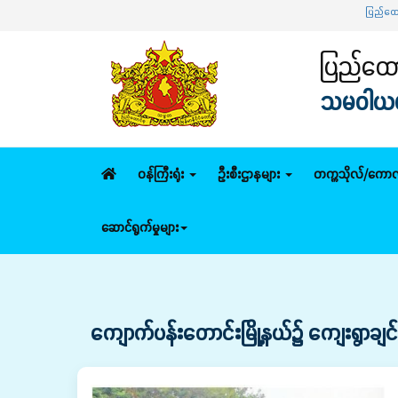
ပြည်ထောင်စုဝန်ကြီး
ပြည်ထောင
သမဝါယမနှ
ဝန်ကြီးရုံး
ဦးစီးဌာနများ
တက္ကသိုလ်/ကောလ
ဆောင်ရွက်မှုများ
ကျောက်ပန်းတောင်းမြို့နယ်၌ ကျေးရွာချင