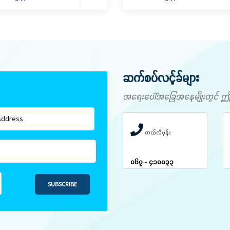
ဆက်စပ်လင့်ခ်များ
အရေးပေါ်အခြေအနေမျိုးတွင် ဤနံပါ
တယ်လီဖုန်း
၀၆၇ - ၄၁၀၀၃၃
SUBSCRIBE