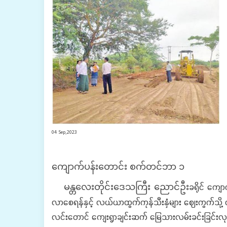
04 Sep,2023
ကျောက်ပန်းတောင်း စက်တင်ဘာ ၁
ခရိုင် ကျေ
မန္တလေးတိုင်းဒေသကြီး ညောင်ဦး
လာစေရန်နှင့် လယ်ယာထွက်ကုန်သီးနှံများ ဈေးကွက်သို့ 
လင်းတောင် ကျေးရွာချင်းဆက် မြေသားလမ်းခင်းခြင်းလုပ