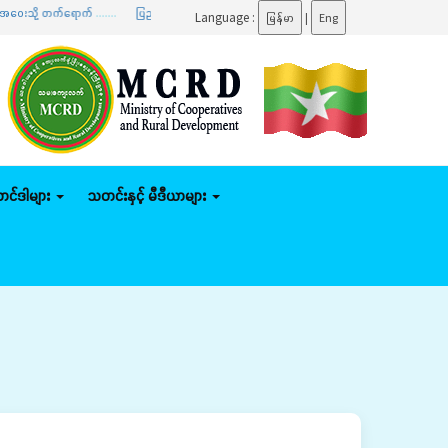
က်ရောက်
.......
ပြည်ထောင်စုဝန်ကြီး ဦးမျိုးဇော်သိမ်း နေပြည်တော်ကောင်စီနယ်မြေအတွင်း သမဝါယမစနစ်
Language :
မြန်မာ
|
Eng
်တင်ဒါများ
သတင်းနှင့် မီဒီယာများ