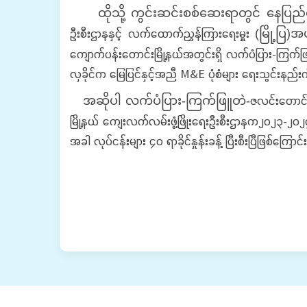
ထိုသို့ ကွင်းဆင်းစစ်ဆေးရာတွင် နေပြည်တေ
ဦးစီးဌာနနှင့် လက်ထောက်ညွှန်ကြားရေးမှူး
(မြို့ပြ)
ကျောက်ပန်းတောင်းမြို့နယ်အတွင်းရှိ လက်ပံပြား-ကြက်ဖ
လှခိုင်က မြေပြင်နှင့်အညီ M&E ပုံစံများ ရေးသွင်းနည်
ဇလင်းတောင် 
အဆိုပါ လက်ပံပြား-ကြက်ဖြူတဲ-
မြို့နယ် ကျေးလက်လမ်းဖွံ့ဖြိုးရေးဦးစီးဌာနက၂၀၂၃-၂၀
အခါ လုပ်ငန်းများ ၄၀ ရာခိုင်နှုန်းခန့် ပြီးစီးပြီဖြစ်ကြေ