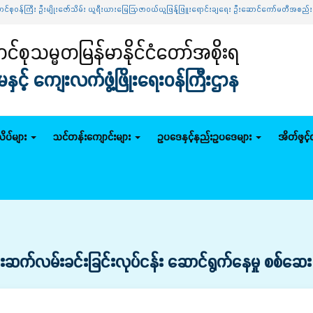
 ဦးမျိုးဇော်သိမ်း ယူရီးယားမြေဩဇာဝယ်ယူဖြန့်ဖြူးရောင်းချရေး ဦးဆောင်ကော်မတီအစည်းအဝေးသို့ တ
်စုသမ္မတမြန်မာနိုင်ငံတော်အစိုးရ
င့် ကျေးလက်ဖွံ့ဖြိုးရေးဝန်ကြီးဌာန
ိပ်များ
သင်တန်းကျောင်းများ
ဥပဒေနှင့်နည်းဥပဒေများ
အိတ်ဖွင့
်းဆက်လမ်းခင်းခြင်းလုပ်ငန်း ဆောင်ရွက်နေမှု စစ်ဆေး