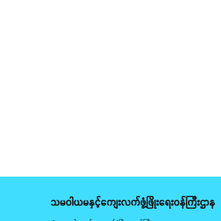
သမဝါယမနှင့်ကျေးလက်ဖွံ့ဖြိုးရေးဝန်ကြီးဌာန