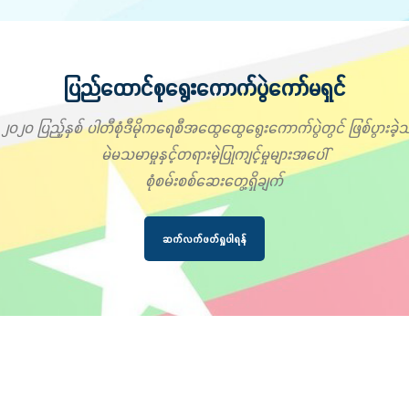
ပြည်ထောင်စုရွေးကောက်ပွဲကော်မရှင်
၂၀၂၀ ပြည့်နှစ် ပါတီစုံဒီမိုကရေစီအထွေထွေရွေးကောက်ပွဲတွင် ဖြစ်ပွားခဲ့သ
မဲမသမာမှုနှင့်တရားမဲ့ပြုကျင့်မှုများအပေါ်
စုံစမ်းစစ်ဆေးတွေ့ရှိချက်
ဆက်လက်ဖတ်ရှုပါရန်