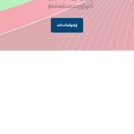
စုံစမ်းစစ်ဆေးတွေ့ရှိချက်
ဆက်လက်ဖတ်ရှုပါရန်