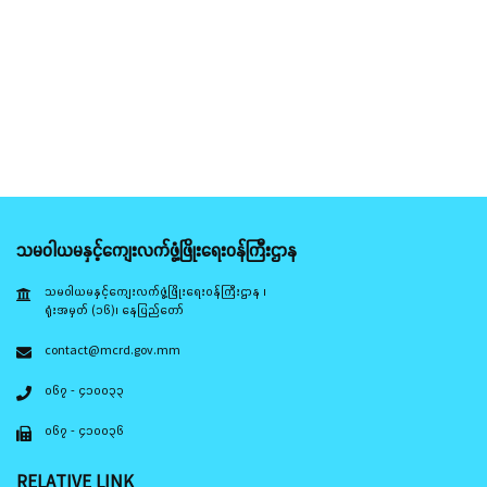
သမဝါယမနှင့်ကျေးလက်ဖွံ့ဖြိုးရေးဝန်ကြီးဌာန
သမဝါယမနှင့်ကျေးလက်ဖွံ့ဖြိုးရေးဝန်ကြီးဌာန ၊
ရုံးအမှတ် (၁၆)၊ နေပြည်တော်
contact@mcrd.gov.mm
၀၆၇ - ၄၁၀၀၃၃
၀၆၇ - ၄၁၀၀၃၆
RELATIVE LINK