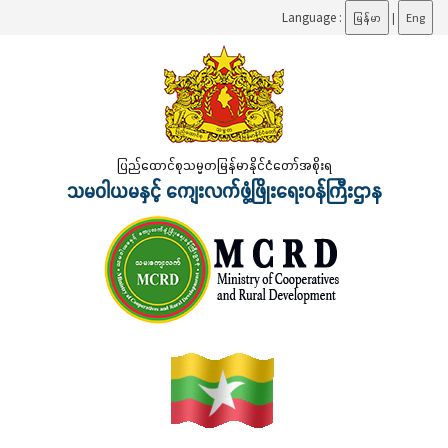
Language :
မြန်မာ
|
Eng
ပြည်ထောင်စုသမ္မတမြန်မာနိုင်ငံတော်အစိုးရ
သမဝါယမနှင့် ကျေးလက်ဖွံ့ဖြိုးရေးဝန်ကြီးဌာန