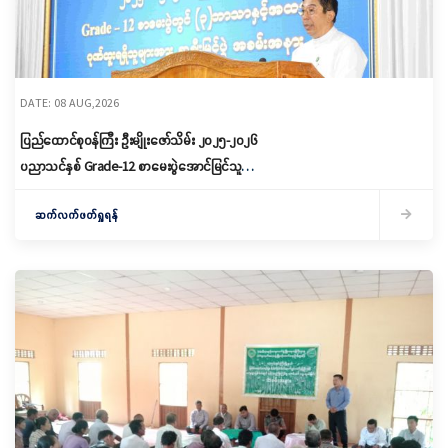
DATE: 08 AUG,2026
ပြည်ထောင်စုဝန်ကြီး ဦးမျိုးဇော်သိမ်း ၂၀၂၅-၂၀၂၆
ပညာသင်နှစ် Grade-12 စာမေးပွဲအောင်မြင်သူများ
နှင့် ဂုဏ်ထူးရရှိသူများကို ဆုများချီးမြှင့်ပေးအပ်
ဆက်လက်ဖတ်ရှုရန်