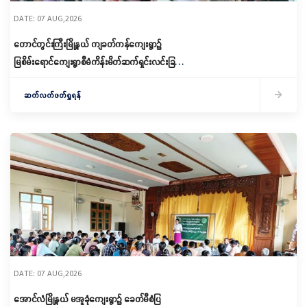
DATE: 07 AUG,2026
တောင်တွင်းကြီးမြို့နယ် ကျခတ်ကန်ကျေးရွာ၌
မြစိမ်းရောင်ကျေးရွာစီမံကိန်းမိတ်ဆက်ရှင်းလင်းခြင်း
နှင့် ကော်မတီဖွဲ့စည်းခြင်း ပြုလုပ်
ဆက်လက်ဖတ်ရှုရန်
DATE: 07 AUG,2026
အောင်လံမြို့နယ် မအူခုံကျေးရွာ၌ ခေတ်မီစံပြ