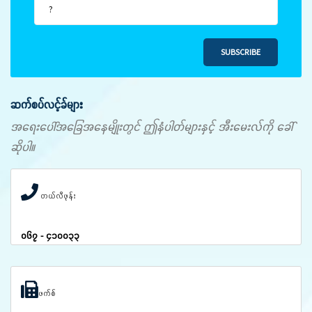
SUBSCRIBE
ဆက်စပ်လင့်ခ်များ
အရေးပေါ်အခြေအနေမျိုးတွင် ဤနံပါတ်များနှင့် အီးမေးလ်ကို ခေါ်
ဆိုပါ။
တယ်လီဖုန်း
၀၆၇ - ၄၁၀၀၃၃
ဖက်စ်