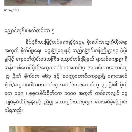
05 Sep,2023
ညောင်တုန်း၊ စက်တင်ဘာ ၅
နိုင်ငံ့စီးပွားမြှင့်တင်ရေးရန်ပုံငွေမှ မိုးစပါးအထွက်တိုးရေး
အတွက် စိုက်ပျိုးရေး၊ မွေးမြူရေးနှင့် ဆည်မြောင်းဝန်ကြီးဌာနမှ ပံ့ပိုး
မှုဖြင့် ဧရာဝတီတိုင်းဒေသကြီး၊ ညောင်တုန်းမြို့နယ် ရွာသစ်ကျေးရွာ ရှိ
ဆန်းသစ်မောင်စိုက်/ထွေသမဝါယမအသင်းမှ အသင်းသားတောင်သူ
၂၃ ဦး၏ စိုက်ဧက ၈၆၃ နှင့် စက္ကော့တောင်ကျေးရွာရှိ ဧရာအောင်
စိုက်/ထွေသမဝါယမအသင်းမှ အသင်းသားတောင်သူ ၃၂ ဦး၏ စိုက်
ဧက ၁၃၇ ၊ စုစုပေါင်းစိုက်ဧက ၁၀၀၀ အတွက် တစ်ဧကလျှင် ငွေ
ကျပ်နှစ်သိန်းနှုန်းနှင့် ညီမျှ သောသွင်းအားစုများ ပေးအပ်ခဲ့ကြောင်း
သိရသည်။