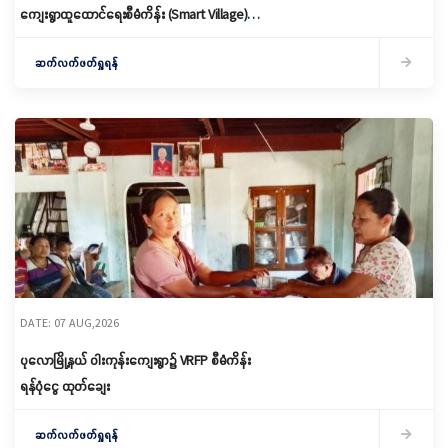
ကျေးရွာထူထောင်ရေးစီမံကိန်း (Smart Village)
မိတ်ဆက်ရှင်လင်းခြင်းနှင့်ကော်မတီဖွဲ့စည်း
ဆက်လက်ဖတ်ရှုရန်
DATE: 07 AUG,2026
ပုလောမြို့နယ် ဝါးကုန်းကျေးရွာ၌ ‌VRFP စီမံကိန်း
ရန်ပုံငွေ ထုတ်ချေး
ဆက်လက်ဖတ်ရှုရန်