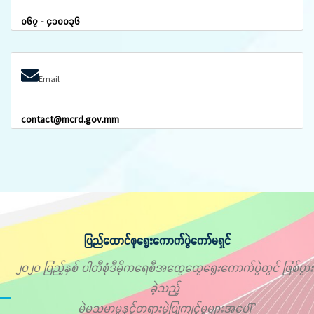
၀၆၇ - ၄၁၀၀၃၆
Email
contact@mcrd.gov.mm
ပြည်ထောင်စုရွေးကောက်ပွဲကော်မရှင်
၂၀၂၀ ပြည့်နှစ် ပါတီစုံဒီမိုကရေစီအထွေထွေရွေးကောက်ပွဲတွင် ဖြစ်ပွား
ခဲ့သည့်
မဲမသမာမှုနှင့်တရားမဲ့ပြုကျင့်မှုများအပေါ်