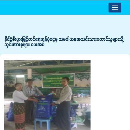
Toggle
navigatio
နိုင်ငံ့စီးပွားမြှင့်တင်ရေးရန်ပုံငွေမှ သမဝါယမအသင်းသားတောင်သူများသို့
သွင်းအားစုများ ပေးအပ်