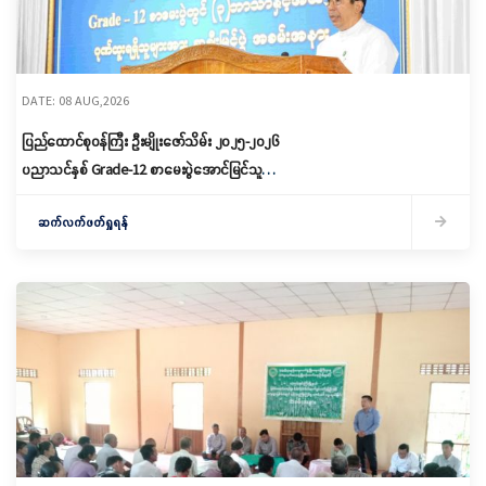
DATE: 08 AUG,2026
ပြည်ထောင်စုဝန်ကြီး ဦးမျိုးဇော်သိမ်း ၂၀၂၅-၂၀၂၆
ပညာသင်နှစ် Grade-12 စာမေးပွဲအောင်မြင်သူများ
နှင့် ဂုဏ်ထူးရရှိသူများကို ဆုများချီးမြှင့်ပေးအပ်
ဆက်လက်ဖတ်ရှုရန်