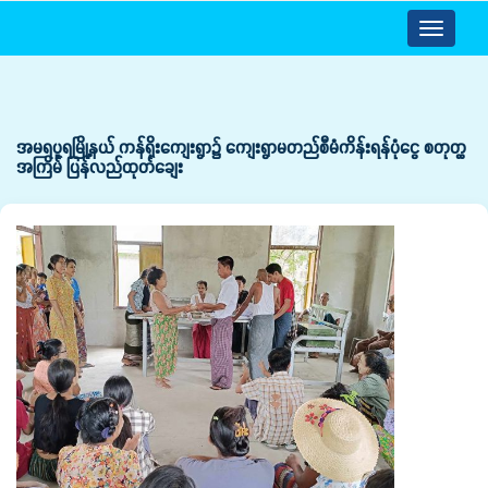
Toggle
navigatio
အမရပူရမြို့နယ် ကန်ရိုးကျေးရွာ၌ ကျေးရွာမတည်စီမံကိန်းရန်ပုံငွေ စတုတ္ထ
အကြိမ် ပြန်လည်ထုတ်ချေး