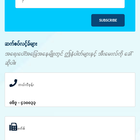
SUBSCRIBE
ဆက်စပ်လင့်ခ်များ
အရေးပေါ်အခြေအနေမျိုးတွင် ဤနံပါတ်များနှင့် အီးမေးလ်ကို ခေါ်
ဆိုပါ။
တယ်လီဖုန်း
၀၆၇ - ၄၁၀၀၃၃
ဖက်စ်