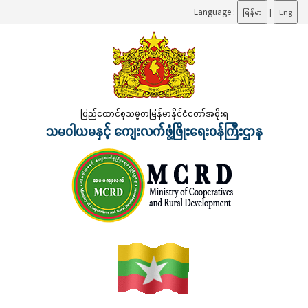
Language :
မြန်မာ
|
Eng
ပြည်ထောင်စုသမ္မတမြန်မာနိုင်ငံတော်အစိုးရ
သမဝါယမနှင့် ကျေးလက်ဖွံ့ဖြိုးရေးဝန်ကြီးဌာန