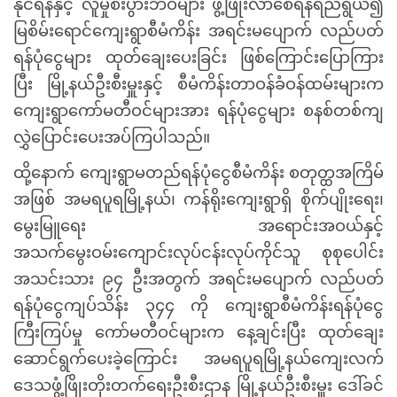
နိုင်ရန်နှင့် လူမှုစီးပွားဘဝများ ဖွံ့ဖြိုးလာစေရန်ရည်ရွယ်၍
မြစိမ်းရောင်ကျေးရွာစီမံကိန်း အရင်းမပျောက် လည်ပတ်
ရန်ပုံငွေများ ထုတ်ချေးပေးခြင်း ဖြစ်ကြောင်းပြောကြား
ပြီး
မြို့နယ်ဦးစီးမှူးနှင့် စီမံကိန်းတာဝန်ခံဝန်ထမ်းများက
ကျေးရွာကော်မတီဝင်များအား ရန်ပုံငွေများ စနစ်တစ်ကျ
လွှဲပြောင်းပေးအပ်ကြပါသည်။
ထို့နောက် ကျေးရွာမတည်ရန်ပုံငွေစီမံကိန်း စတုတ္ထအကြိမ်
အဖြစ် အမရပူရမြို့နယ်၊ ကန်ရိုးကျေးရွာရှိ စိုက်ပျိုးရေး၊
မွေးမြူရေး အရောင်းအဝယ်နှင့်
အသက်မွေးဝမ်းကျောင်းလုပ်ငန်းလုပ်ကိုင်သူ စုစုပေါင်း
အသင်းသား ၉၄ ဦးအတွက် အရင်းမပျောက် လည်ပတ်
ရန်ပုံငွေကျပ်
သိန်း ၃၄၄ ကို ကျေးရွာစီမံကိန်းရန်ပုံငွေ
ကြီးကြပ်မှု ကော်မတီဝင်များက နေ့ချင်းပြီး ထုတ်ချေး
ဆောင်ရွက်ပေးခဲ့ကြောင်း အမရပူရမြို့နယ်ကျေးလက်
ဒေသဖွံ့ဖြိုးတိုးတက်ရေးဦးစီးဌာန မြို့နယ်ဦးစီးမှူး ဒေါ်ခင်