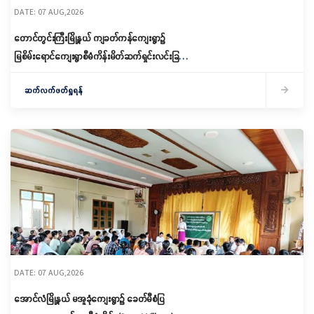
DATE: 07 AUG,2026
တောင်တွင်းကြီးမြို့နယ် ကျခတ်ကန်ကျေးရွာ၌
မြစိမ်းရောင်ကျေးရွာစီမံကိန်းမိတ်ဆက်ရှင်းလင်းခြင်း
နှင့် ကော်မတီဖွဲ့စည်းခြင်း ပြုလုပ်
ဆက်လက်ဖတ်ရှုရန်
DATE: 07 AUG,2026
အောင်လံမြို့နယ် မအူခုံကျေးရွာ၌ ခေတ်မီစံပြ