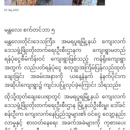
05 Sep,2023
မန္တလေး စက်တင်ဘာ ၅
မန္တလေးတိုင်းဒေသကြီး၊ အမရပူရမြို့နယ် ကျေးလက်
ဒေသဖွံ့ဖြိုးတိုးတက်ရေးဦးစီးဌာနက ကျေးရွာမတည်
ရန်ပုံငွေစီမံကိန်းဝင် ကျေးရွာဖြစ်သည့် ကန်ရိုးကျေးရွာ
အတွက် လည်ပတ်ရန်ပုံငွေ စတုတ္ထအကြိမ်ပြန်လည်ထုတ်
ချေးခြင်း အခမ်းအနားကို ယနေ့နံနက် နံနက်ပိုင်းက
အဆိုပါကျေးရွာ၌ ကျင်းပပြုလုပ်ခဲ့ကြောင်း သိရသည်။
ထိုသို့ထုတ်ချေးပေးရာတွင် အမရပူရမြို့နယ် ကျေးလက်
ဒေသဖွံ့ဖြိုးတိုးတက်ရေးဦးစီးဌာန မြို့နယ်ဦးစီးမှူး ဒေါ်ခင်
စန်းဦးက ကျေးလက်နေပြည်သူများ၏ ဝင်ငွေ လျော့နည်း
လာမှုနှင့် စားဝတ်နေရေး အခက်အခဲများကို ကုစားပေး