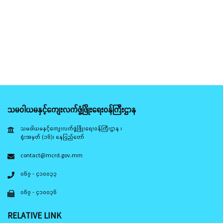
သမဝါယမနှင့်ကျေးလက်ဖွံ့ဖြိုးရေးဝန်ကြီးဌာန
သမဝါယမနှင့်ကျေးလက်ဖွံ့ဖြိုးရေးဝန်ကြီးဌာန ၊
ရုံးအမှတ် (၁၆)၊ နေပြည်တော်
contact@mcrd.gov.mm
၀၆၇ - ၄၁၀၀၃၃
၀၆၇ - ၄၁၀၀၃၆
RELATIVE LINK