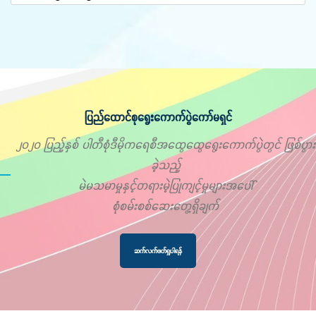
ပြည်ထောင်စုရွေးကောက်ပွဲကော်မရှင်
၂၀၂၀ ပြည့်နှစ် ပါတီစုံဒီမိုကရေစီအထွေထွေရွေးကောက်ပွဲတွင် ဖြစ်ပွား
ခဲ့သည့်
မဲမသမာမှုနှင့်တရားမဲ့ပြုကျင့်မှုများအပေါ်
စုံစမ်းစစ်ဆေးတွေ့ရှိချက်
ဆက်လက်ဖတ်ရှုပါရန်