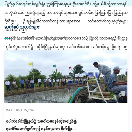
ပြည်နယ်စာရင်းစစ်ချုပ်ရုံး ညွှန်ကြားရေးမှူး ဦးအောင်စိုး တို့မှ မိမိတို့ဘာသာရပ်
အလိုက် သင်ကြားပို့ချမည့် ဘာသာရပ်များအား​ ရှင်းလင်းပြောကြားပြီး ပြည်နယ်
ဦးစီးမှူး ဦးရန်မျိုးနိုင်ကသင်တန်းသားများအား သင်ထောက်ကူပစ္စည်းများ
ဆက်စပ် သတင်းများ
ပေးအပ်သည်။
Related News and Articles
အဆိုပါသင်တန်းကို ကရင်ပြည်နယ်ကျေးလက်ဒေသဖွံ့ဖြိုးတိုးတက်ရေးဦးစီးဌာန
ကွပ်ကဲမှုအောက်ရှိ ခရိုင်/မြို့နယ်များမှ သင်တန်းသား၊ သင်တန်းသူ ဦးရေ ၁၅
တက်ရောက်ကြပြီး စက်တင်ဘာလ ၅ ရက်နေ့မှ စက်တင်ဘာလ ၁၄ ရက်နေ့အထိ
၁၀ ရက်ကြာ စာတွေ့၊ လက်တွေ့ဖြင့် အခမဲ့ သင်ကြားပို့ချပေးမည်ဖြစ်ကြောင်း
ကရင်ပြည်နယ်ကျေးလက်ဒေသဖွံ့ဖြိုးတိုးတက်ရေးဦးစီးဌာနမှ သိရသည်။
DATE: 06 AUG,2026
ပေါက်ခေါင်းမြို့နယ်၌ သမဝါယမစနစ်ကိုအခြေခံ၍
စုပေါင်းဆောင်ရွက်သည့် စနစ်ကျသော စိုက်ပျိုးရေး