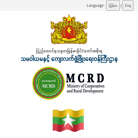
Language :
မြန်မာ
|
Eng
ပြည်ထောင်စုသမ္မတမြန်မာနိုင်ငံတော်အစိုးရ
သမဝါယမနှင့် ကျေးလက်ဖွံ့ဖြိုးရေးဝန်ကြီးဌာန