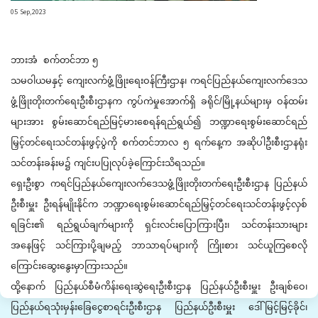
05 Sep,2023
ဘားအံ စက်တင်ဘာ ၅
သမဝါယမနှင့် ကျေးလက်ဖွံ့ဖြိုးရေးဝန်ကြီးဌာန၊ ကရင်ပြည်နယ်ကျေးလက်ဒေသ
ဖွံ့ဖြိုးတိုးတက်ရေးဦးစီးဌာနက ကွပ်ကဲမှုအောက်ရှိ ခရိုင်/မြို့နယ်များမှ ဝန်ထမ်း
များအား စွမ်းဆောင်ရည်မြင့်မားစေရန်ရည်ရွယ်၍ ဘဏ္ဍာရေးစွမ်းဆောင်ရည်
မြှင့်တင်ရေးသင်တန်းဖွင့်ပွဲကို စက်တင်ဘာလ ၅ ရက်နေ့က အဆိုပါဦးစီးဌာနရုံး
သင်တန်းခန်းမ၌ ကျင်းပပြုလုပ်ခဲ့ကြောင်းသိရသည်။
ရှေးဦးစွာ ကရင်ပြည်နယ်ကျေးလက်ဒေသဖွံ့ဖြိုးတိုးတက်ရေးဦးစီးဌာန ပြည်နယ်
ဦးစီးမှူး ဦးရန်မျိုးနိုင်က ဘဏ္ဍာရေးစွမ်းဆောင်ရည်မြှင့်တင်ရေးသင်တန်းဖွင့်လှစ်
ရခြင်း၏ ရည်ရွယ်ချက်များကို ရှင်းလင်းပြောကြားပြီး၊ သင်တန်းသားများ
အနေဖြင့် သင်ကြားပို့ချမည့် ဘာသာရပ်များကို ကြိုးစား သင်ယူကြစေလို
ကြောင်းဆွေးနွေးမှာကြားသည်။
ထို့နောက် ပြည်နယ်စီမံကိန်းရေးဆွဲရေးဦးစီးဌာန ပြည်နယ်ဦးစီးမှူး ဦးချစ်ဝေ၊
ပြည်နယ်ရသုံးမှန်းခြေငွေစာရင်းဦးစီးဌာန ပြည်နယ်ဦးစီးမှူး ဒေါ်မြင့်မြင့်ခိုင်၊