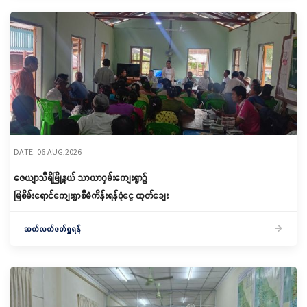
DATE: 06 AUG,2026
ဇေယျာသီရိမြို့နယ် သာယာဝှမ်းကျေးရွာ၌
မြစိမ်းရောင်ကျေးရွာစီမံကိန်းရန်ပုံငွေ ထုတ်ချေး
ဆက်လက်ဖတ်ရှုရန်