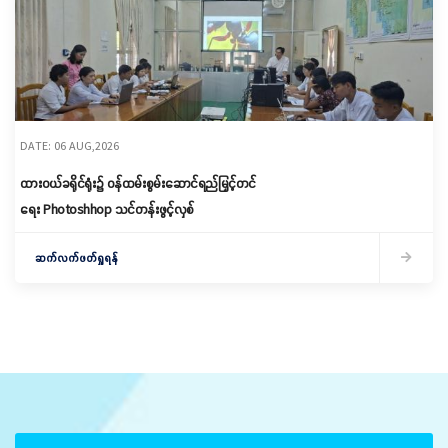
DATE: 06 AUG,2026
ထားဝယ်ခရိုင်ရုံး၌ ဝန်ထမ်းစွမ်းဆောင်ရည်မြှင့်တင်
ရေး Photoshhop သင်တန်းဖွင့်လှစ်
ဆက်လက်ဖတ်ရှုရန်