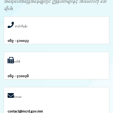
အရေးပေါ်အခြေအနေမျိုးတွင် ဤနံပါတ်များနှင့် အီးမေးလ်ကို ခေါ်
ဆိုပါ။
တယ်လီဖုန်း
၀၆၇ - ၄၁၀၀၃၃
ဖက်စ်
၀၆၇ - ၄၁၀၀၃၆
Email
contact@mcrd.gov.mm