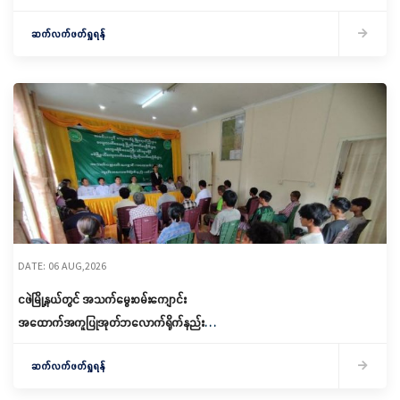
ဆောင်ရွက်
ဆက်လက်ဖတ်ရှုရန်
DATE: 06 AUG,2026
ငဖဲမြို့နယ်တွင် အသက်မွေးဝမ်းကျောင်း
အထောက်အကူပြုအုတ်ဘလောက်ရိုက်နည်း
သင်တန်းဖွင့်လှစ်
ဆက်လက်ဖတ်ရှုရန်