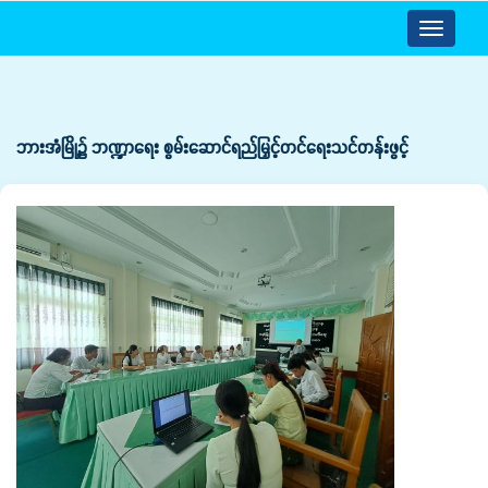
Toggle
navigatio
ဘားအံမြို့၌ ဘဏ္ဍာရေး စွမ်းဆောင်ရည်မြှင့်တင်ရေးသင်တန်းဖွင့်