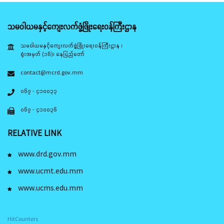
သမဝါယမနှင့်ကျေးလက်ဖွံ့ဖြိုးရေးဝန်ကြီးဌာန
သမဝါယမနှင့်ကျေးလက်ဖွံ့ဖြိုးရေးဝန်ကြီးဌာန ၊
ရုံးအမှတ် (၁၆)၊ နေပြည်တော်
contact@mcrd.gov.mm
၀၆၇ - ၄၁၀၀၃၃
၀၆၇ - ၄၁၀၀၃၆
RELATIVE LINK
www.drd.gov.mm
www.ucmt.edu.mm
www.ucms.edu.mm
HitCounters