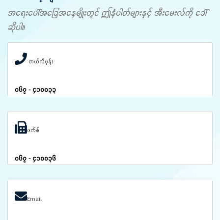
အရေးပေါ်အခြေအနေမျိုးတွင် ဤနံပါတ်များနှင့် အီးမေးလ်ကို ခေါ်
ဆိုပါ။
တယ်လီဖုန်း
၀၆၇ - ၄၁၀၀၃၃
ဖက်စ်
၀၆၇ - ၄၁၀၀၃၆
Email