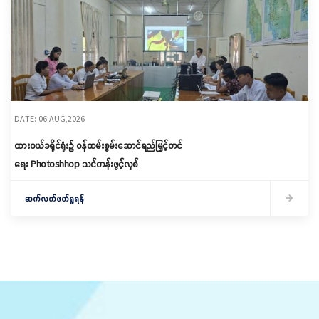
DATE: 06 AUG,2026
ထားဝယ်ခရိုင်ရုံး၌ ဝန်ထမ်းစွမ်းဆောင်ရည်မြှင့်တင်
ရေး Photoshhop သင်တန်းဖွင့်လှစ်
ဆက်လက်ဖတ်ရှုရန်