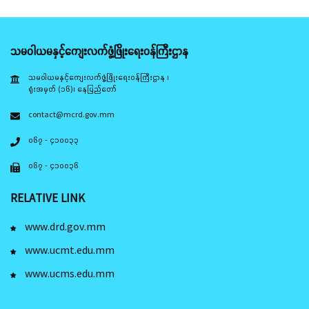
သမဝါယမနှင့်ကျေးလက်ဖွံ့ဖြိုးရေးဝန်ကြီးဌာန
သမဝါယမနှင့်ကျေးလက်ဖွံ့ဖြိုးရေးဝန်ကြီးဌာန ၊
ရုံးအမှတ် (၁၆)၊ နေပြည်တော်
contact@mcrd.gov.mm
၀၆၇ - ၄၁၀၀၃၃
၀၆၇ - ၄၁၀၀၃၆
RELATIVE LINK
www.drd.gov.mm
www.ucmt.edu.mm
www.ucms.edu.mm