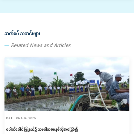
ဆက်စပ် သတင်းများ
Related News and Articles
DATE: 06 AUG,2026
ပေါက်ခေါင်းမြို့နယ်၌ သမဝါယမစနစ်ကိုအခြေခံ၍