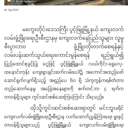
06 Sep,2023
မကွေးတိုင်းဒေသကြီး ပွင့်ဖြူမြို့နယ် ကျေးလက်
လမ်းဖွံ့ဖြိုးရေးဦးစီးဌာနမှ ကျေးလက်နေပြည်သူများ လူမှု
စီးပွားဘဝ ဖွံ့ဖြိုးတိုးတက်စေရန်နှင့်
လမ်းပန်းဆက်သွယ်ရေးကောင်းမွန်စေရန် ရည်ရွယ်၍
ပြည်ထောင်စုခွင့်ပြု ငွေဖြင့် ပွင့်ဖြူမြို့နယ် လယ်ကိုင်း-ရွှေလှေ-
ထနောင်းကုန်း ကျေးရွာချင်းဆက်လမ်းပေါ်၌ အကောင်အထည်ဖော်
ဆောင်ရွက်လျက်ရှိသည့် အရှည်ပေ ၆ဝ ရှိ သံကူကွန်ကရစ်တံတား
တည်ဆောက်နေမှု အခြေအနေများကို စက်တင်ဘာ ၄ ရက်က
တာဝန်ရှိသူများ ကွင်းဆင်းစစ်ဆေးကြကြောင်း သိရသည်။
ခရိုင်
ထိုသို့ကွင်းဆင်းစစ်ဆေးရာတွင် မင်းဘူး
ကျေးလက်လမ်းဖွံ့ဖြိုးရေးဦးစီးဌာန လက်ထောက်ညွှန်ကြားရေး မှူးနှင့်
တာဝန်ရှိသူများသည် ပွင့်ဖြူမြို့နယ် ကျေးလက်လမ်းဖွံ့ဖြိုးရေး