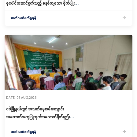
စုပေါင်းဆောင်ရွက်သည့် စနစ်ကျသော စိုက်ပျိုးရေး
ဆောင်ရွက်
ဆက်လက်ဖတ်ရှုရန်
DATE: 06 AUG,2026
ငဖဲမြို့နယ်တွင် အသက်မွေးဝမ်းကျောင်း
အထောက်အကူပြုအုတ်ဘလောက်ရိုက်နည်း
သင်တန်းဖွင့်လှစ်
ဆက်လက်ဖတ်ရှုရန်