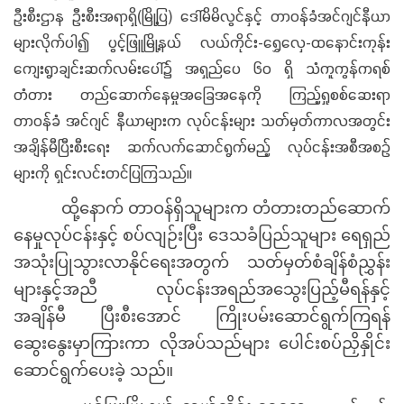
ဦးစီးဌာန ဦးစီးအရာရှိ(မြို့ပြ) ဒေါ်မိမိလွင်နှင့် တာဝန်ခံအင်ဂျင်နီယာ
များလိုက်ပါ၍ ပွင့်ဖြူမြို့နယ် လယ်ကိုင်း-ရွှေလှေ-ထနောင်းကုန်း
ကျေးရွာချင်းဆက်လမ်းပေါ်၌ အရှည်ပေ ၆ဝ ရှိ သံကူကွန်ကရစ်
တံတား တည်ဆောက်နေမှုအခြေအနေကို ကြည့်ရှုစစ်ဆေးရာ
တာဝန်ခံ အင်ဂျင် နီယာများက လုပ်ငန်းများ သတ်မှတ်ကာလအတွင်း
အချိန်မီပြီးစီးရေး ဆက်လက်ဆောင်ရွက်မည့် လုပ်ငန်းအစီအစဉ်
များကို ရှင်းလင်းတင်ပြကြသည်။
ထို့နောက် တာဝန်ရှိသူများက တံတားတည်ဆောက်
နေမှုလုပ်ငန်းနှင့် စပ်လျဉ်းပြီး ဒေသခံပြည်သူများ ရေရှည်
အသုံးပြုသွားလာနိုင်ရေးအတွက် သတ်မှတ်စံချိန်စံညွှန်း
များနှင့်အညီ လုပ်ငန်းအရည်အသွေးပြည့်မီရန်နှင့်
အချိန်မီ ပြီးစီးအောင် ကြိုးပမ်းဆောင်ရွက်ကြရန်
ဆွေးနွေးမှာကြားကာ လိုအပ်သည်များ ပေါင်းစပ်ညှိနှိုင်း
ဆောင်ရွက်ပေးခဲ့ သည်။