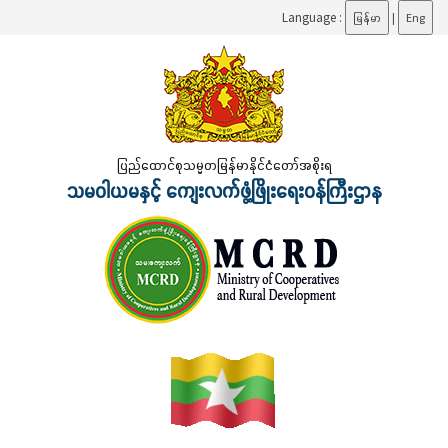
Language :
မြန်မာ
|
Eng
ပြည်ထောင်စုသမ္မတမြန်မာနိုင်ငံတော်အစိုးရ
သမဝါယမနှင့် ကျေးလက်ဖွံ့ဖြိုးရေးဝန်ကြီးဌာန