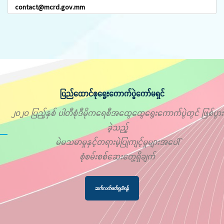
contact@mcrd.gov.mm
ပြည်ထောင်စုရွေးကောက်ပွဲကော်မရှင်
၂၀၂၀ ပြည့်နှစ် ပါတီစုံဒီမိုကရေစီအထွေထွေရွေးကောက်ပွဲတွင် ဖြစ်ပွား
ခဲ့သည့်
မဲမသမာမှုနှင့်တရားမဲ့ပြုကျင့်မှုများအပေါ်
စုံစမ်းစစ်ဆေးတွေ့ရှိချက်
ဆက်လက်ဖတ်ရှုပါရန်