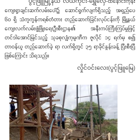
ထနောင်းကုန်း
ပွင့်ဖြူမြို့နယ် လယ်ကိုင်း-ရွှေလှေ-
ကျေးရွာချင်းဆက်လမ်းပေါ်၌ ဆောင်ရွက်လျက်ရှိသည့် အရှည်ပေ
၆ဝ ရှိ သံကူကွန်ကရစ်တံတား တည်ဆောက်ခြင်းလုပ်ငန်းကို မြို့နယ်
ကျေးလက်လမ်းဖွံ့ဖြိုးရေးဦးစီးဌာန၏ အနီးကပ်ကြီးကြပ်မှုဖြင့်
တင်ဒါအောင်မြင်သည့် သုခစုလျှံကုမ္ပဏီက ဇူလိုင် ၁၄ ရက်မှ စ၍
တာဝန်ယူ တည်ဆောက်ခဲ့ ရာ လက်ရှိတွင် ၃၅ ရာခိုင်နှုန်းခန့် ပြီးစီးပြီ
ဖြစ်ကြောင်း သိရသည်။
လှိုင်ဝင်းလေး(ပွင့်ဖြူမြေ)