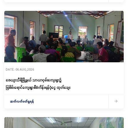
DATE: 06 AUG,2026
ဇေယျာသီရိမြို့နယ် သာယာဝှမ်းကျေးရွာ၌
မြစိမ်းရောင်ကျေးရွာစီမံကိန်းရန်ပုံငွေ ထုတ်ချေး
ဆက်လက်ဖတ်ရှုရန်