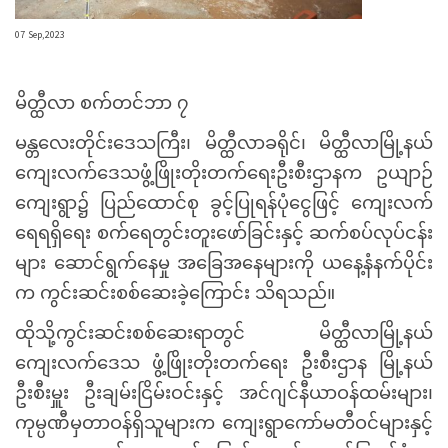
07 Sep,2023
မိတ္ထီလာ စက်တင်ဘာ ၇
မန္တလေးတိုင်းဒေသကြီး၊ မိတ္ထီလာခရိုင်၊ မိတ္ထီလာမြို့နယ်
ကျေးလက်ဒေသဖွံ့ဖြိုးတိုးတက်ရေးဦးစီးဌာနက ဥယျာဉ်
ကျေးရွာ၌ ပြည်ထောင်စု ခွင့်ပြုရန်ပုံငွေဖြင့် ကျေးလက်
ရေရရှိရေး စက်ရေတွင်းတူးဖော်ခြင်းနှင့် ဆက်စပ်လုပ်ငန်း
များ ဆောင်ရွက်နေမှု အခြေအနေများကို ယနေ့နံနက်ပိုင်း
က ကွင်းဆင်းစစ်ဆေးခဲ့ကြောင်း သိရသည်။
ထိုသို့ကွင်းဆင်းစစ်ဆေးရာတွင် မိတ္ထီလာမြို့နယ်
ကျေးလက်ဒေသ ဖွံ့ဖြိုးတိုးတက်ရေး ဦးစီးဌာန မြို့နယ်
ဦးစီးမှူး ဦးချမ်းငြိမ်းဝင်းနှင့် အင်ဂျင်နီယာဝန်ထမ်းများ၊
ကုမ္ပဏီမှတာဝန်ရှိသူများက ကျေးရွာကော်မတီဝင်များနှင့်