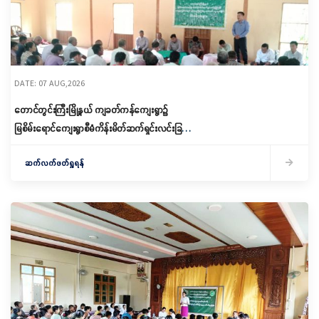
DATE: 07 AUG,2026
တောင်တွင်းကြီးမြို့နယ် ကျခတ်ကန်ကျေးရွာ၌
မြစိမ်းရောင်ကျေးရွာစီမံကိန်းမိတ်ဆက်ရှင်းလင်းခြင်း
နှင့် ကော်မတီဖွဲ့စည်းခြင်း ပြုလုပ်
ဆက်လက်ဖတ်ရှုရန်