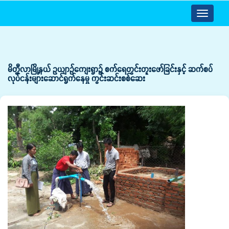
Toggle
navigatio
မိတ္ထီလာမြို့နယ် ဥယျာဉ်ကျေးရွာ၌ စက်ရေတွင်းတူးဖော်ခြင်းနှင့် ဆက်စပ်
လုပ်ငန်းများဆောင်ရွက်နေမှု ကွင်းဆင်းစစ်ဆေး