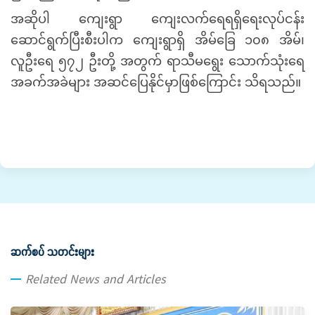
အဆိုပါ ကျေးရွာ ကျေးလက်ရေရရှိရေးလုပ်ငန်း
ဆောင်ရွက်ပြီးစီးပါက ကျေးရွာရှိ အိမ်ခြေ ၁၀၈ အိမ်၊
လူဦးရေ ၅၇၂ ဦးတို့ အတွက် ရာသီမရွေး သောက်သုံးရေ
အခက်အခဲများ အဆင်ပြေနိုင်မှာဖြစ်ကြောင်း သိရသည်။
ဆက်စပ် သတင်းများ
Related News and Articles