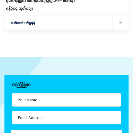
ပုလောမြို့နယ် ဝါးကုန်းကျေးရွာ၌ ‌VRFP စီမံကိန်း
ရန်ပုံငွေ ထုတ်ချေး
ဆက်လက်ဖတ်ရှုရန်
အကြံပြုစာ