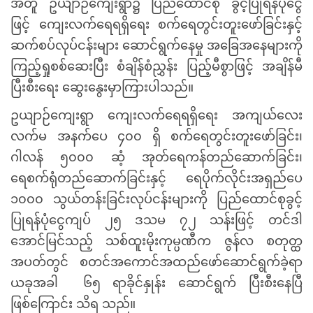
အတူ ဥယျာဉ်ကျေးရွာ၌ ပြည်ထောင်စု ခွင့်ပြုရန်ပုံငွေ
ဖြင့်
ကျေးလက်ရေရရှိရေး စက်ရေတွင်းတူးဖော်ခြင်းနှင့်
ဆက်စပ်လုပ်ငန်းများ ဆောင်ရွက်နေမှု အခြေအနေများကို
ကြည့်ရှုစစ်ဆေးပြီး စံချိန်စံညွှန်း ပြည့်မီစွာဖြင့် အချိန်မီ
ပြီးစီးရေး ဆွေးနွေးမှာကြားပါသည်။
ဥယျာဉ်ကျေးရွာ ကျေးလက်ရေရရှိရေး အကျယ်လေး
လက်မ အနက်ပေ ၄၀၀ ရှိ စက်ရေတွင်းတူးဖော်ခြင်း၊
ဂါလန် ၅၀၀၀ ဆံ့ အုတ်ရေကန်တည်ဆောက်ခြင်း၊
ရေစက်ရုံတည်ဆောက်ခြင်းနှင့် ရေပိုက်လိုင်းအရှည်ပေ
၁၀၀၀ သွယ်တန်းခြင်းလုပ်ငန်းများကို ပြည်ထောင်စုခွင့်
ပြုရန်ပုံငွေကျပ် ၂၅ ဒသမ ၇၂ သန်းဖြင့် တင်ဒါ
အောင်မြင်သည့် သစ်ထူးမိုးကုမ္ပဏီက ဇွန်လ စတုတ္ထ
အပတ်တွင် စတင်အကောင်အထည်ဖော်ဆောင်ရွက်ခဲ့ရာ
ယခုအခါ ၆၅ ရာခိုင်နှုန်း ဆောင်ရွက် ပြီးစီးနေပြီ
ဖြစ်ကြောင်း သိရ သည်။