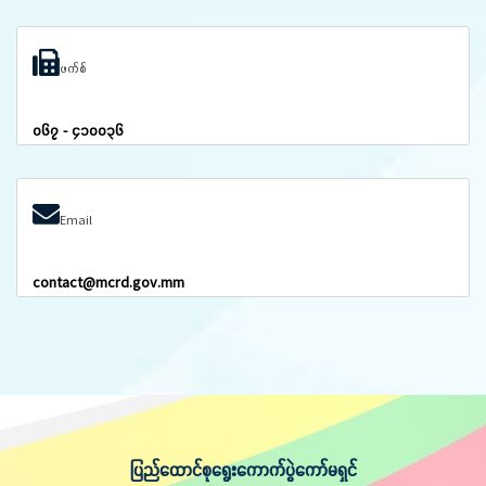
ဖက်စ်
၀၆၇ - ၄၁၀၀၃၆
Email
contact@mcrd.gov.mm
ပြည်ထောင်စုရွေးကောက်ပွဲကော်မရှင်