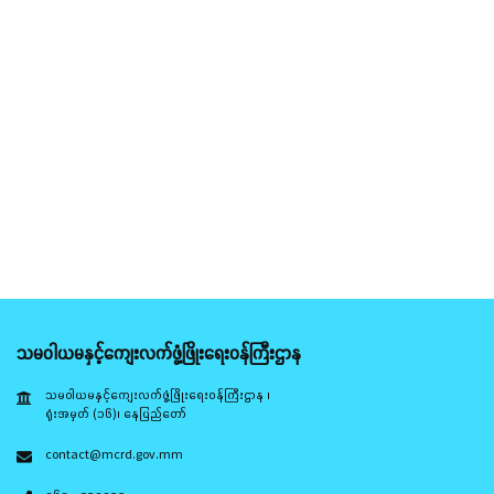
သမဝါယမနှင့်ကျေးလက်ဖွံ့ဖြိုးရေးဝန်ကြီးဌာန
သမဝါယမနှင့်ကျေးလက်ဖွံ့ဖြိုးရေးဝန်ကြီးဌာန ၊
ရုံးအမှတ် (၁၆)၊ နေပြည်တော်
contact@mcrd.gov.mm