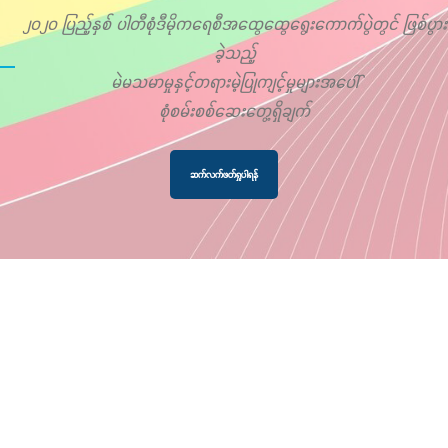
၂၀၂၀ ပြည့်နှစ် ပါတီစုံဒီမိုကရေစီအထွေထွေရွေးကောက်ပွဲတွင် ဖြစ်ပွား
ခဲ့သည့်
မဲမသမာမှုနှင့်တရားမဲ့ပြုကျင့်မှုများအပေါ်
စုံစမ်းစစ်ဆေးတွေ့ရှိချက်
ဆက်လက်ဖတ်ရှုပါရန်