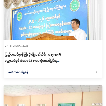
DATE: 08 AUG,2026
ပြည်ထောင်စုဝန်ကြီး ဦးမျိုးဇော်သိမ်း ၂၀၂၅-၂၀၂၆
ပညာသင်နှစ် Grade-12 စာမေးပွဲအောင်မြင်သူများ
နှင့် ဂုဏ်ထူးရရှိသူများကို ဆုများချီးမြှင့်ပေးအပ်
ဆက်လက်ဖတ်ရှုရန်