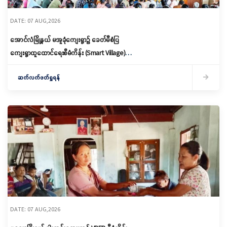
DATE: 07 AUG,2026
အောင်လံမြို့နယ် မအူခုံကျေးရွာ၌ ခေတ်မီစံပြ
ကျေးရွာထူထောင်ရေးစီမံကိန်း (Smart Village)
မိတ်ဆက်ရှင်လင်းခြင်းနှင့်ကော်မတီဖွဲ့စည်း
ဆက်လက်ဖတ်ရှုရန်
DATE: 07 AUG,2026