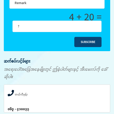
4 + 20 =
SUBSCRIBE
ဆက်စပ်လင့်ခ်များ
အရေးပေါ်အခြေအနေမျိုးတွင် ဤနံပါတ်များနှင့် အီးမေးလ်ကို ခေါ်
ဆိုပါ။
တယ်လီဖုန်း
၀၆၇ - ၄၁၀၀၃၃