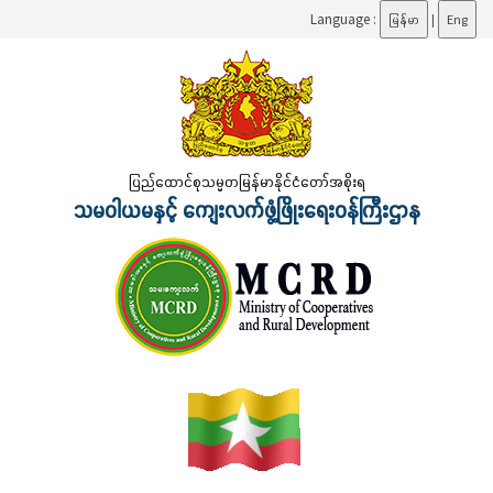
Language :
မြန်မာ
|
Eng
ပြည်ထောင်စုသမ္မတမြန်မာနိုင်ငံတော်အစိုးရ
သမဝါယမနှင့် ကျေးလက်ဖွံ့ဖြိုးရေးဝန်ကြီးဌာန