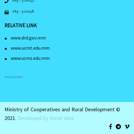
၀၆၇ - ၄၁၀၀၃၃
၀၆၇ - ၄၁၀၀၃၆
RELATIVE LINK
www.drd.gov.mm
www.ucmt.edu.mm
www.ucms.edu.mm
HitCounters
Ministry of Cooperatives and Rural Development ©
2021.
Developed by Novel idea