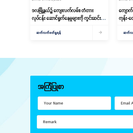
ဒလမြို့နယ်၌ ကျေးလက်လမ်း၊ တံတား
ကျောက်ဆ
လုပ်ငန်း ဆောင်ရွက်နေမှုများကို ကွင်းဆင်း
ကုန်း-တ
စစ်ဆေး
ကျောက်ခ
ဆက်လက်ဖတ်ရှုရန်
ဆက်လက်
အကြံပြုစာ