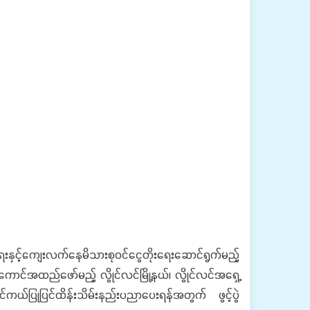
င့်ကျေးလက်နေမိသားစုဝင်ငွေတိုးရေးဆောင်ရွက်မည့်
ကောင်အထည်ဖော်မည့် လွိုင်လင်မြို့နယ်၊ လွိုင်လင်အရှေ့
ုင်ကယ်ပြုပြင်ထိန်းသိမ်းနည်းပညာပေးရန်အတွက် ဖွင့်ပွဲ