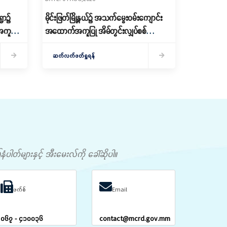
ရွာ၌
မိုင်းဖြတ်မြို့နယ်၌ အသက်မွေးဝမ်းကျောင်း
ကူပြု
အထောက်အကူပြု အိမ်တွင်းလျှပ်စစ်
သွယ်တန်းနည်း သင်တန်း ဖွင့်လှစ်
ဆက်လက်ဖတ်ရှုရန်
တ်များနှင့် အီးမေးလ်ကို ခေါ်ဆိုပါ။
ဖက်စ်
Email
၀၆၇ - ၄၁၀၀၃၆
contact@mcrd.gov.mm