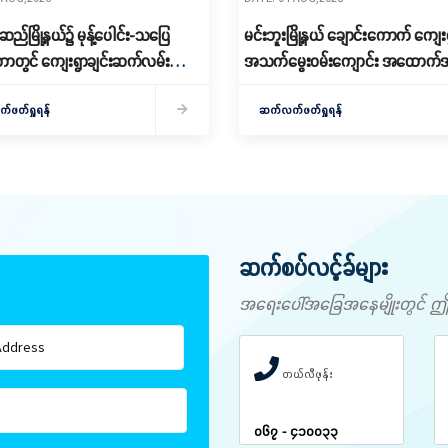
ည်မြို့နယ်၌ မုန့်ပေါင်း-သပြေ
မင်းဘူးမြို့နယ် ချောင်းကောက် ကျေး
ောတွင် ကျေးရွာချင်းဆက်လမ်း
အသက်မွေးဝမ်းကျောင်း အထောက်အ
ျောခင်း
အခြေခံစက်ချုပ်သင်တန်းဖွင့်လှစ်
ဖတ်ရှုရန်
ဆက်လက်ဖတ်ရှုရန်
ဆက်စပ်လင့်ခ်များ
အရေးပေါ်အခြေအနေမျိုးတွင် ဤနံပါ
တယ်လီဖုန်း
၀၆၇ - ၄၁၀၀၃၃