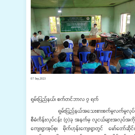
07 Sep,2023
ရှမ်းပြည်နယ်၊ စက်တင်ဘာလ ၇ ရက်
ရှမ်းပြည်နယ်အသေးစားစက်မှုလက်မှုလုပ်ငန်းဦးစီး
စီမံကိန်းလုပ်ငန်း (၇)ခု အနက်မှ လူငယ်များအလုပ်အကိုင
ကျေးရွာအုပ်စု၊ မိုက်ဟုန်းကျေးရွာတွင် မော်တော်ဆိုင