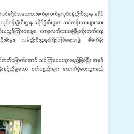
်လင်ခရိုင်အသေးစားစက်မှုလက်မှုလုပ်ငန်းဦးစီးဌာန ခရိုင်
ုလုပ်ငန်းဦးစီးဌာန ခရိုင်ဦးစီးမှူးက သင်တန်းသားများအား
ိယညွှန်ကြားရေးမှူး၊ ကျေးလက်ဒေသဖွံဖြိုးတိုးတက်ရေး
ဦးစီးမှူး၊ လမ်းဦးစီးဌာနးကြီးကြပ်ရေးအဖွဲ့၊ စီမံကိန်း
တတ်မြောက်အောင် သင်ကြားပေးသွားမည်ဖြစ်ပြီး အမှန်
းနှင့်ညီမျှသော စက်ပစ္စည်းများ ထောက်ပံ့ပေးသွားမည်