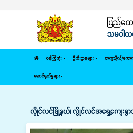
ပြည်ထောင
သမဝါယမနှ
ဝန်ကြီးရုံး
ဦးစီးဌာနများ
တက္ကသိုလ်/ကောလ
ဆောင်ရွက်မှုများ
လွိုင်လင်မြို့နယ်၊ လွိုင်လင်အရှေ့ကျေးရွ