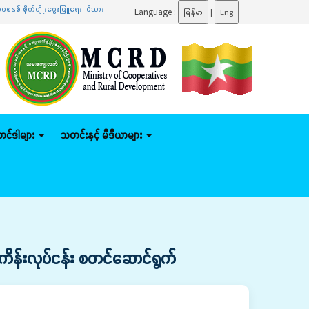
းမြူရေး၊ မိသားစုဝင်ငွေတိုးပွားရေး၊ ဒေသဖွံ့ဖြိုးရေးလုပ်ငန်းများ ကွင်းဆင်းဆောင်ရွက် ဝန်ကြီးဌာန
Language :
မြန်မာ
|
Eng
်တင်ဒါများ
သတင်းနှင့် မီဒီယာများ
ီမံကိန်းလုပ်ငန်း စတင်ဆောင်ရွက်