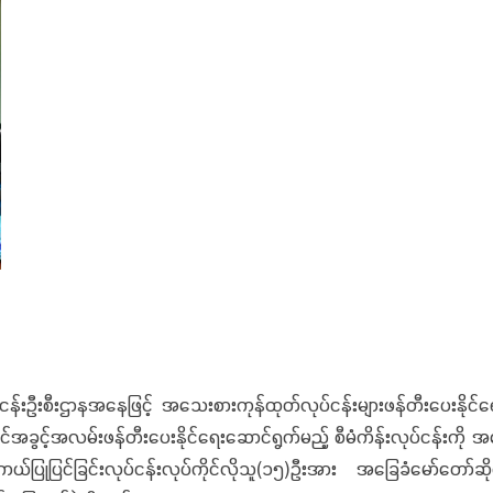
ဌာနအနေဖြင့် အသေးစားကုန်ထုတ်လုပ်ငန်းများဖန်တီးပေးနိုင်ရေးနှ
်အခွင့်အလမ်းဖန်တီးပေးနိုင်ရေးဆောင်ရွက်မည့် စီမံကိန်းလုပ်ငန်းကို အ
်ကယ်ပြုပြင်ခြင်းလုပ်ငန်းလုပ်ကိုင်လိုသူ(၁၅)ဦးအား အခြေခံမော်တော်ဆိ