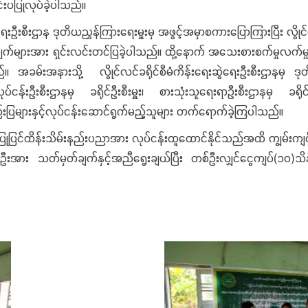
းပပြုလုပ်ခဲ့ပါသည်။
းဦးစီးဌာန ဒုတိယညွှန်ကြားရေးမှူးမှ အဖွင့်အမှာစကားပြောကြားပြီး လွိုင
ယ်ချက်များအား ရှင်းလင်းတင်ပြခဲ့ပါသည်။ ထို့နောက် အသေးစားစက်မှုလက်မှ
။ အခမ်းအနားသို့ လွိုင်လင်ခရိုင်စီမံကိန်းရေးဆွဲရေးဦးစီးဌာနမှ ဒုတ
်ငန်းဦးစီးဌာနမှ ခရိုင်ဦးစီးမှူး၊ စားသုံးသူရေးရာဦးစီးဌာနမှ ခရိုင်
များနှင့်လုပ်ငန်းဆောင်ရွက်မည့်သူများ တက်ရောက်ခဲ့ကြပါသည်။
င်ထိန်းသိမ်းနည်းပညာအား လုပ်ငန်းထူထောင်နိုင်သည်အထိ ကျွမ်းကျင်
အား သတ်မှတ်ချက်နှင့်အညီရွေးချယ်ပြီး တစ်ဦးလျှင်ငွေကျပ်(၁၀)သိန်