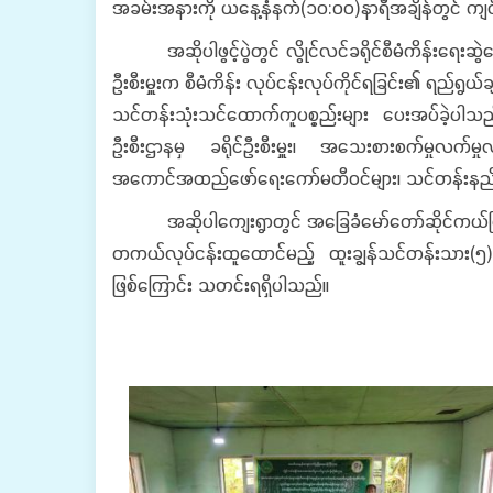
အခမ်းအနားကို ယနေ့နံနက်(၁၀:၀၀)နာရီအချိန်တွင် ကျင်
အဆိုပါဖွင့်ပွဲတွင် လွိုင်လင်ခရိုင်စီမံကိန်းရေးဆွဲရေ
ဦးစီးမှူးက စီမံကိန်း လုပ်ငန်းလုပ်ကိုင်ရခြင်း၏ ရည်ရွ
သင်တန်းသုံးသင်ထောက်ကူပစ္စည်းများ ပေးအပ်ခဲ့ပါသည်
ဦးစီးဌာနမှ ခရိုင်ဦးစီးမှူး၊ အသေးစားစက်မှုလက်မှုလုပ
အကောင်အထည်ဖော်ရေးကော်မတီဝင်များ၊ သင်တန်းနည်းပြ
အဆိုပါကျေးရွာတွင် အခြေခံမော်တော်ဆိုင်ကယ်ပြုပြ
တကယ်လုပ်ငန်းထူထောင်မည့် ထူးချွန်သင်တန်းသား(၅)ဦး
ဖြစ်ကြောင်း သတင်းရရှိပါသည်။