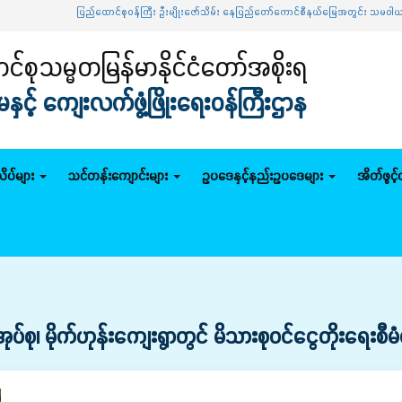
ပြည်ထောင်စုဝန်ကြီး ဦးမျိုးဇော်သိမ်း နေပြည်တော်ကောင်စီနယ်မြေအတွင်း သမဝါယမစနစ် စိုက်ပျိုးမွေ
်စုသမ္မတမြန်မာနိုင်ငံတော်အစိုးရ
င့် ကျေးလက်ဖွံ့ဖြိုးရေးဝန်ကြီးဌာန
ိပ်များ
သင်တန်းကျောင်းများ
ဥပဒေနှင့်နည်းဥပဒေများ
အိတ်ဖွင့
ာအုပ်စု၊ မိုက်ဟုန်းကျေးရွာတွင် မိသားစုဝင်ငွေတိုးရေးစ