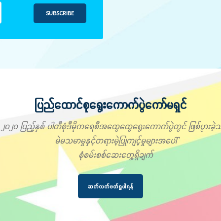
SUBSCRIBE
ပြည်ထောင်စုရွေးကောက်ပွဲကော်မရှင်
၂၀၂၀ ပြည့်နှစ် ပါတီစုံဒီမိုကရေစီအထွေထွေရွေးကောက်ပွဲတွင် ဖြစ်ပွားခဲ့သ
မဲမသမာမှုနှင့်တရားမဲ့ပြုကျင့်မှုများအပေါ်
စုံစမ်းစစ်ဆေးတွေ့ရှိချက်
ဆက်လက်ဖတ်ရှုပါရန်