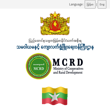
Language :
မြန်မာ
|
Eng
ပြည်ထောင်စုသမ္မတမြန်မာနိုင်ငံတော်အစိုးရ
သမဝါယမနှင့် ကျေးလက်ဖွံ့ဖြိုးရေးဝန်ကြီးဌာန