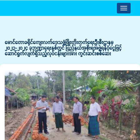
Toggle
navigatio
မောင်တောခရိုင်ကျေးလက်ဒေသဖွံ့ဖြိုးတိုးတက်ရေးဦးစီးဌာနမှ
၂၀၂၃-၂၀၂၄ ခုဘဏ္ဍာရေးနှစ်တွင် ပြည်နယ်အစိုးရအဖွဲ့ရန်ပုံငွေဖြင့်
ဆောင်ရွက်လျက်ရှိသည့်လုပ်ငန်းများအား ကွင်းဆင်းစစ်ဆေး