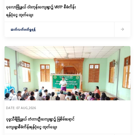
ပုလောမြို့နယ် ဝါးကုန်းကျေးရွာ၌ ‌VRFP စီမံကိန်း
ရန်ပုံငွေ ထုတ်ချေး
ဆက်လက်ဖတ်ရှုရန်
DATE: 07 AUG,2026
ပုဗ္ဗသီရိမြို့နယ် တံတားဦးကျေးရွာ၌ မြစိမ်းရောင်
ကျေးရွာစီမံကိန်းရန်ပုံငွေ ထုတ်ချေး