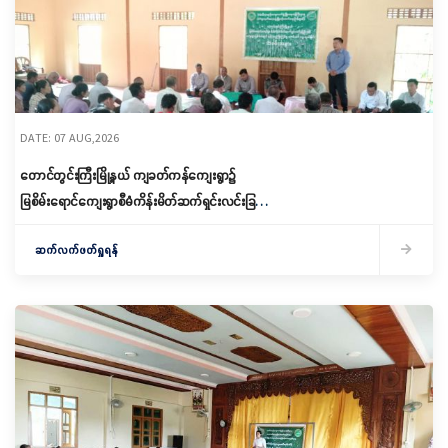
DATE: 07 AUG,2026
တောင်တွင်းကြီးမြို့နယ် ကျခတ်ကန်ကျေးရွာ၌
မြစိမ်းရောင်ကျေးရွာစီမံကိန်းမိတ်ဆက်ရှင်းလင်းခြင်း
နှင့် ကော်မတီဖွဲ့စည်းခြင်း ပြုလုပ်
ဆက်လက်ဖတ်ရှုရန်