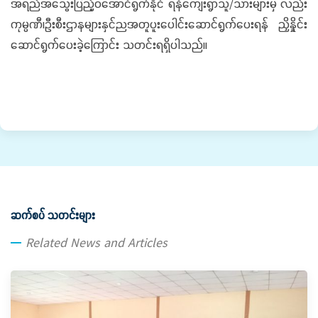
အရည်အသွေးပြည့်ဝအောင်ရွက်နိုင် ရန်ကျေးရွာသူ/သားများမှ လည်း
ကုမ္ပဏီ၊ဦးစီးဌာနများနှင်ညအတူပူးပေါင်းဆောင်ရွက်ပေးရန် ညှိနှိုင်း
ဆောင်ရွက်ပေးခဲ့ကြောင်း သတင်းရရှိပါသည်။
ဆက်စပ် သတင်းများ
Related News and Articles