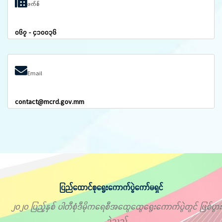
ဖက်စ်
၀၆၇ - ၄၁၀၀၃၆
Email
contact@mcrd.gov.mm
ပြည်ထောင်စုရွေးကောက်ပွဲကော်မရှင်
၂၀၂၀ ပြည့်နှစ် ပါတီစုံဒီမိုကရေစီအထွေထွေရွေးကောက်ပွဲတွင် ဖြစ်ပွား
ခဲ့သည့်