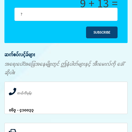
9 + 13 =
SUBSCRIBE
ဆက်စပ်လင့်ခ်များ
အရေးပေါ်အခြေအနေမျိုးတွင် ဤနံပါတ်များနှင့် အီးမေးလ်ကို ခေါ်
ဆိုပါ။
တယ်လီဖုန်း
၀၆၇ - ၄၁၀၀၃၃