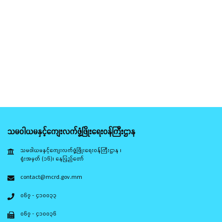
သမဝါယမနှင့်ကျေးလက်ဖွံ့ဖြိုးရေးဝန်ကြီးဌာန
သမဝါယမနှင့်ကျေးလက်ဖွံ့ဖြိုးရေးဝန်ကြီးဌာန ၊
ရုံးအမှတ် (၁၆)၊ နေပြည်တော်
contact@mcrd.gov.mm
၀၆၇ - ၄၁၀၀၃၃
၀၆၇ - ၄၁၀၀၃၆