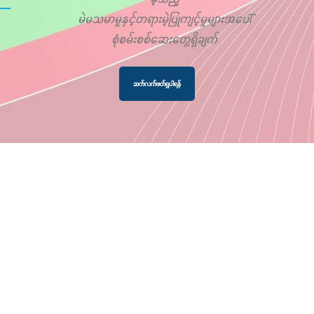
မဲမသမာမှုနှင့်တရားမဲ့ပြုကျင့်မှုများအပေါ်
စုံစမ်းစစ်ဆေးတွေ့ရှိချက်
ဆက်လက်ဖတ်ရှုပါရန်