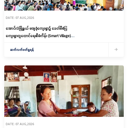
DATE: 07 AUG,2026
အောင်လံမြို့နယ် မအူခုံကျေးရွာ၌ ခေတ်မီစံပြ
ကျေးရွာထူထောင်ရေးစီမံကိန်း (Smart Village)
မိတ်ဆက်ရှင်လင်းခြင်းနှင့်ကော်မတီဖွဲ့စည်း
ဆက်လက်ဖတ်ရှုရန်
DATE: 07 AUG,2026