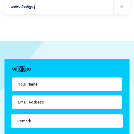
ဆက်လက်ဖတ်ရှုရန်
အကြံပြုစာ