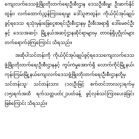
ကျေးလက်ဒေသဖွံ့ဖြိုးတိုးတက်ရေးဦးစီးဌာန ဒေသဦးစီးမှူး ဦးဆက်နိုင်
ထွန်း၊ လက်ထောက်ညွှန်ကြားရေးမှူး ဒေါ်သူဇာထွန်း၊ ကိုယ်ပိုင်အုပ်ချုပ်
ခွင့်ရဒေသ ရသုံးမှန်းခြေငွေစာရင်းဦးစီးဌာနမှ ဦးစီးအရာရှိ ဒေါ်မေဇင်ဦး
နှင့် ဒေသအဆင့်၊ မြို့နယ်အဆင့်ဌာနဆိုင်ရာများမှ တာဝန်ရှိပုဂ္ဂိုလ်များ
တက်ရောက်ခဲ့ကြကြောင်း သိရသည်။
အဆိုပါသင်တန်းကို ကိုယ်ပိုင်အုပ်ချုပ်ခွင့်ရဒေသကျေးလက်ဒေသ
ဖွံ့ဖြိုးတိုးတက်ရေးဦးစီးဌာနနှင့် ကွပ်ကဲမှုအောက်ရှိ လောက်ကိုင်မြို့နယ်၊
ကုန်းကြမ်းမြို့နယ်ကျေးလက်ဒေသဖွံ့ဖြိုးတိုးတက်ရေးဦးစီးဌာနတို့မှ
သင်တန်းသူ/ သင်တန်းသား (၁၀)ဦးဖြင့် စက်တင်ဘာလ(၄)ရက်မှ
(၁၅)ရက်အထိ ရက်သတ္တပတ်(၂)ပတ်ခန့် ဖွင့်လှစ်သင်ကြားပေးခဲ့ခြင်း
ဖြစ်ကြောင်း သိရသည်။