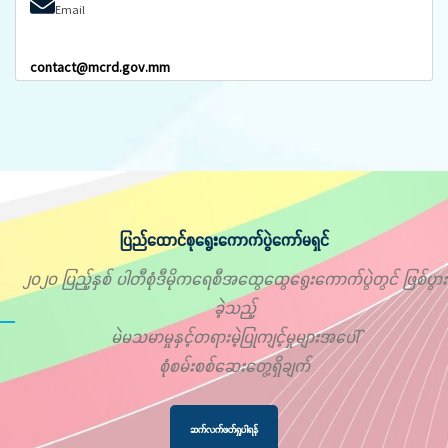
Email
contact@mcrd.gov.mm
ပြည်ထောင်စုရွေးကောက်ပွဲကော်မရှင်
၂၀၂၀ ပြည့်နှစ် ပါတီစုံဒီမိုကရေစီအထွေထွေရွေးကောက်ပွဲတွင် ဖြစ်ပွား
ခဲ့သည့်
မဲမသမာမှုနှင့်တရားမဲ့ပြုကျင့်မှုများအပေါ်
စုံစမ်းစစ်ဆေးတွေ့ရှိချက်
ဆက်လက်ဖတ်ရှုပါရန်