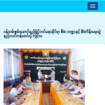
Toggle
navigatio
ဝန်ထမ်းစွမ်းဆောင်ရည်မြှင့်တင်ရေးဆိုင်ရာ စီမံ၊ ဘဏ္ဍာနှင့် စီမံကိန်းရေးဆွဲ
နည်းသင်တန်းဆင်းပွဲ ကျင်းပ