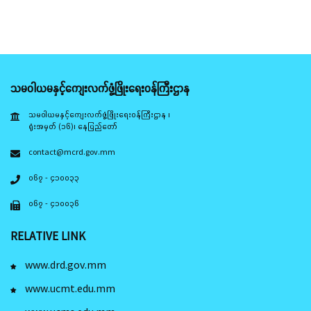
သမဝါယမနှင့်ကျေးလက်ဖွံ့ဖြိုးရေးဝန်ကြီးဌာန
သမဝါယမနှင့်ကျေးလက်ဖွံ့ဖြိုးရေးဝန်ကြီးဌာန ၊
ရုံးအမှတ် (၁၆)၊ နေပြည်တော်
contact@mcrd.gov.mm
၀၆၇ - ၄၁၀၀၃၃
၀၆၇ - ၄၁၀၀၃၆
RELATIVE LINK
www.drd.gov.mm
www.ucmt.edu.mm