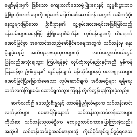
မျှော်မှန်းချက် ဖြစ်သော ကျေးလက်ဒေသဖွံ့ဖြိုးရေးနှင့် လူမှုစီးပွားဘဝ
ဖွံ့ဖြိုးတိုးတက်ရေးကို စဉ်ဆက်မပြတ်ဖော်ဆောင်ရန် အတွက် အဓိကပံ့ပိုး
နေသူများဖြစ်သော ဦးစီးဌာန၏ လူ့စွမ်းအားအရင်းအမြစ်ဖြစ်သည့်
ဝန်ထမ်းများအနေဖြင့် ဖွံ့ဖြိုးရေးစီမံကိန်း၊ လုပ်ငန်းများကို ထိရောက်
အောင်မြင်စွာ အကောင်အထည်ဖော်နိုင်စေရေးအတွက် သင်တန်းမှ နွေး
ပို့ချခဲ့သည့် အသိပညာဗဟုသုတများကို လက်တွေ့နယ်ပယ်တွင်
ပြန်လည်အသုံးချသွား ကြပါရန်နှင့် လုပ်ထုံးလုပ်နည်းနှင့်အညီ မှန်ကန်
မြန်ဆန်စွာ ဦးစီးဌာန၏ ရည်မှန်းချက် ပန်းတိုင်များနှင့် မဟာဗျူဟာများ
အောင်မြင်ပြီးမြောက်စေသော လုပ်ဆောင်ချက် အစီအစဉ်များ ရရှိရေး
ဆက်လက်ကြိုးပမ်း ဆောင်ရွက်သွားကြရန် တိုက်တွန်းမှာကြားခဲ့သည်။
ဆက်လက်၍ ဒေသဦးစီးမှူးနှင့် တာဝန်ရှိပုဂ္ဂိုလ်များက သင်တန်းဆင်း
လက်မှတ်များ ပေးအပ်ပြီးနောက် သင်တန်းသူ/သင်တန်းသားများ
ကိုယ်စား သင်တန်းသူတစ်ဦးက ကျေးဇူးတင်စကားပြောကြားခဲ့သည်။
အဆိုပါ သင်တန်းဆင်းပွဲအခမ်းအနားသို့ ကိုယ်ပိုင်အုပ်ချုပ်ခွင့်ရဒေသ