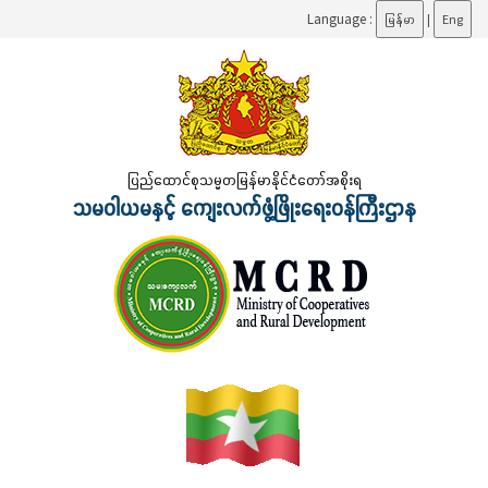
Language :
မြန်မာ
|
Eng
ပြည်ထောင်စုသမ္မတမြန်မာနိုင်ငံတော်အစိုးရ
သမဝါယမနှင့် ကျေးလက်ဖွံ့ဖြိုးရေးဝန်ကြီးဌာန