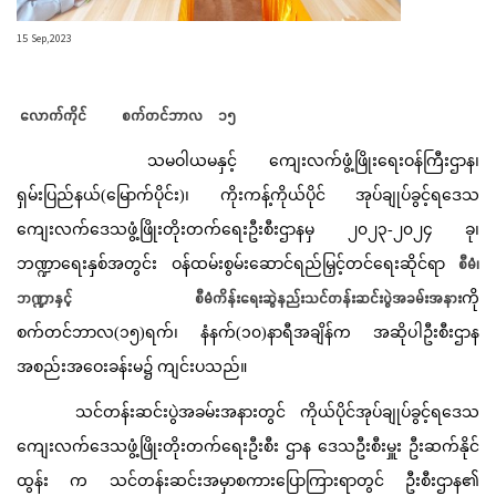
15 Sep,2023
လောက်ကိုင် စက်တင်ဘာလ ၁၅
သမဝါယမနှင့် ကျေးလက်ဖွံ့ဖြိုးရေးဝန်ကြီးဌာန၊
ရှမ်းပြည်နယ်(မြောက်ပိုင်း)၊ ကိုးကန့်ကိုယ်ပိုင် အုပ်ချုပ်ခွင့်ရဒေသ
ကျေးလက်ဒေသဖွံ့ဖြိုးတိုးတက်ရေးဦးစီးဌာနမှ ၂၀၂၃-၂၀၂၄ ခု၊
စီမံ၊
ဘဏ္ဍာရေးနှစ်အတွင်း ဝန်ထမ်းစွမ်းဆောင်ရည်မြှင့်တင်ရေးဆိုင်ရာ
ဘဏ္ဍာနှင့် စီမံကိန်းရေးဆွဲနည်းသင်တန်းဆင်းပွဲအခမ်းအနား
ကို
စက်တင်ဘာလ(၁၅)ရက်၊ နံနက်(၁၀)နာရီအချိန်က အဆိုပါဦးစီးဌာန
အစည်းအဝေးခန်းမ၌ ကျင်းပသည်။
သင်တန်းဆင်းပွဲအခမ်းအနားတွင် ကိုယ်ပိုင်အုပ်ချုပ်ခွင့်ရဒေသ
ကျေးလက်ဒေသဖွံ့ဖြိုးတိုးတက်ရေးဦးစီး ဌာန ဒေသဦးစီးမှူး ဦးဆက်နိုင်
ထွန်း က သင်တန်းဆင်းအမှာစကားပြောကြားရာတွင် ဦးစီးဌာန၏