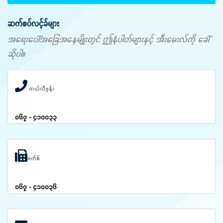
ဆက်စပ်လင့်ခ်များ
အရေးပေါ်အခြေအနေမျိုးတွင် ဤနံပါတ်များနှင့် အီးမေးလ်ကို ခေါ်
ဆိုပါ။
တယ်လီဖုန်း
၀၆၇ - ၄၁၀၀၃၃
ဖက်စ်
၀၆၇ - ၄၁၀၀၃၆