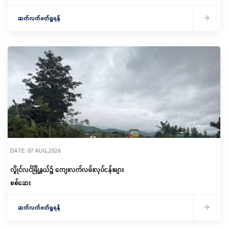
ဆက်လက်ဖတ်ရှုရန်
DATE: 07 AUG,2026
လွိုင်လင်မြို့နယ်၌ ကျေးလက်လမ်းလုပ်ငန်းများ
စစ်ဆေး
ဆက်လက်ဖတ်ရှုရန်