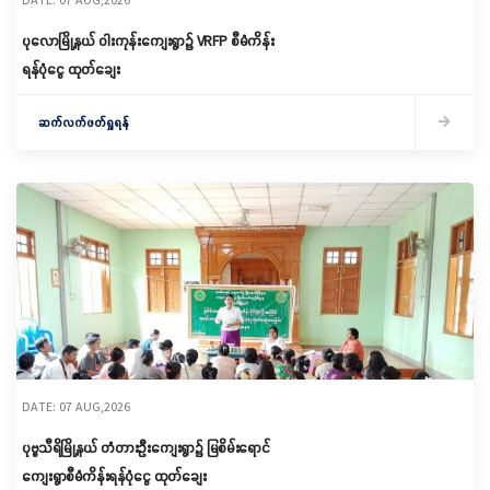
ပုလောမြို့နယ် ဝါးကုန်းကျေးရွာ၌ ‌VRFP စီမံကိန်း
ရန်ပုံငွေ ထုတ်ချေး
ဆက်လက်ဖတ်ရှုရန်
DATE: 07 AUG,2026
ပုဗ္ဗသီရိမြို့နယ် တံတားဦးကျေးရွာ၌ မြစိမ်းရောင်
ကျေးရွာစီမံကိန်းရန်ပုံငွေ ထုတ်ချေး