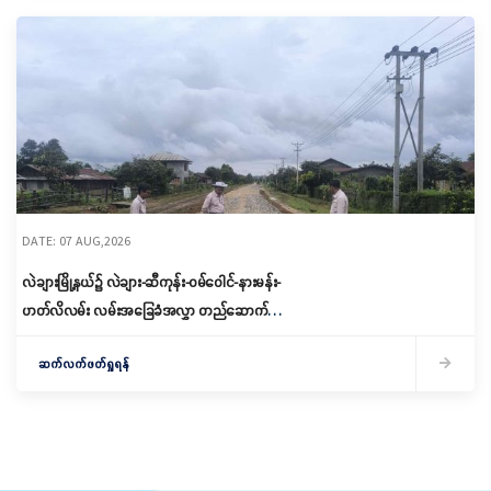
DATE: 07 AUG,2026
လဲချားမြို့နယ်၌ လဲချား-ဆီကုန်း-ဝမ်ဝေါင်-နားမန်း-
ဟတ်လိလမ်း လမ်းအခြေခံအလွှာ တည်ဆောက်နေမှု
ကြည့်ရှုစစ်ဆေး
ဆက်လက်ဖတ်ရှုရန်