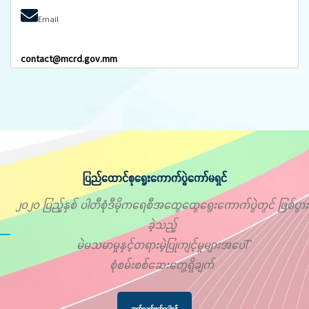
Email
contact@mcrd.gov.mm
ပြည်ထောင်စုရွေးကောက်ပွဲကော်မရှင်
၂၀၂၀ ပြည့်နှစ် ပါတီစုံဒီမိုကရေစီအထွေထွေရွေးကောက်ပွဲတွင် ဖြစ်ပွား
ခဲ့သည့်
မဲမသမာမှုနှင့်တရားမဲ့ပြုကျင့်မှုများအပေါ်
စုံစမ်းစစ်ဆေးတွေ့ရှိချက်
ဆက်လက်ဖတ်ရှုပါရန်