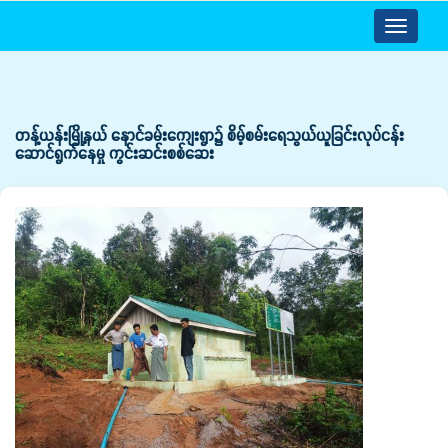
Toggle
navigatio
တန့်ယန်းမြို့နယ် နောင်ခမ်းကျေးရွာ၌ စိမ့်စမ်းရေသွယ်ယူခြင်းလုပ်ငန်း
ဆောင်ရွက်နေမှု ကွင်းဆင်းစစ်ဆေး