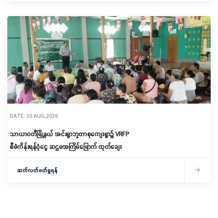
DATE: 10 AUG,2026
သာယာဝတီမြို့နယ် အင်းရွာဘူတာစုကျေးရွာ၌ ‌VRFP
စီမံကိန်းရန်ပုံငွေ ဆဌမအကြိမ်မြောက် ထုတ်ချေး
ဆက်လက်ဖတ်ရှုရန်