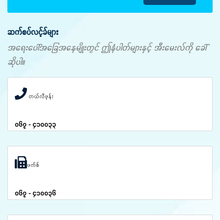
ဆက်စပ်လင့်ခ်များ
အရေးပေါ်အခြေအနေမျိုးတွင် ဤနံပါတ်များနှင့် အီးမေးလ်ကို ခေါ်
ဆိုပါ။
တယ်လီဖုန်း
၀၆၇ - ၄၁၀၀၃၃
ဖက်စ်
၀၆၇ - ၄၁၀၀၃၆