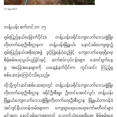
15 Sep,2023
တန့်ယန်း စက်တင်ဘာ ၁၅
ရှမ်းပြည်နယ်(မြောက်ပိုင်း)၊ တန့်ယန်းခရိုင်ကျေးလက်ဒေသဖွံ့ဖြိုး
တိုးတက်ရေးဦးစီးဌာနက တန့်ယန်းမြို့နယ်၊ နောင်ခမ်းကျေးရွာ၌
ရှမ်းပြည်နယ်အစိုးရအဖွဲ့ ခွင့်ပြုရန်ပုံငွေဖြင့် ကျေးလက်ရေရရှိရေး
စိမ့်စမ်းရေသွယ်ယူခြင်းနှင့် ဆက်စပ်လုပ်ငန်းများ ဆောင်ရွက်နေ
မှု အခြေအနေများကို ယနေ့နံနက်ပိုင်းက ကွင်းဆင်း ကြည့်ရှု
စစ်ဆေးခဲ့ကြောင်းသိရသည်။
ထိုသို့ကွင်းဆင်းစစ်ဆေးရာတွင် တန့်ယန်းခရိုင်ကျေးလက်ဒေသဖွံ့ဖြိုး
တိုးတက်ရေးဦးစီးဌာန ခရိုင်ဦးစီးမှူး ဦးတင်အောင်လွင်၊ တန့်ယန်း
မြို့နယ်ကျေးလက်ဒေသဖွံ့ဖြိုးတိုးတက်ရေးဦးစီးဌာန မြို့နယ်တာဝန်ခံ
အင်ဂျင်နီယာဝန်ထမ်းများက ကျေးရွာရေပေးရေးကော်မတီဝင်များ
နှင့်အတူ နောင်ခမ်းကျေးရွာတွင် သောက်သုံးရေရရှိရေး စိမ့်စမ်းရေ