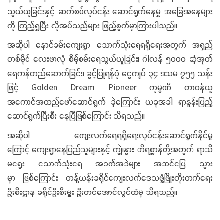
သွယ်ယူခြင်းနှင့် ဆက်စပ်လုပ်ငန်း ဆောင်ရွက်နေမှု အခြေအနေများ
ကို ကြည့်ရှုပြီး လိုအပ်သည်များ ဖြည့်စွက်မှာကြားပါသည်။
အဆိုပါ နောင်ခမ်းကျေးရွာ သောက်သုံးရေရရှိရေးအတွက် အရှည်
တစ်မိုင် လေးဖာလုံ စိမ့်စမ်းရေသွယ်ယူခြင်း၊ ဂါလန် ၅၀၀၀ ဆံ့အုတ်
ရေကန်တည်ဆောက်ခြင်း၊ ခွင့်ပြုရန်ပုံ ငွေကျပ် ၃၄ ဒသမ ၇၅၅ သန်း
ဖြင့် Golden Dream Pioneer ကုမ္ပဏီ တာဝန်ယူ
အကောင်အထည်ဖော်ဆောင်ရွက် ခဲ့ကြောင်း ယခုအခါ ရာနှုန်းပြည့်
‌ဆောင်ရွက်ပြီးစီး နေပြီဖြစ်ကြောင်း သိရသည်။
အဆိုပါ ကျေးလက်ရေရရှိရေးလုပ်ငန်းဆောင်ရွက်နိုင်မှု
ကြောင့် ကျေးရွာနေပြည်သူများနှင့် ကျွဲ၊နွား တိရစ္ဆာန်တို့အတွက် ရာသီ
မရွေး သောက်သုံးရေ အခက်အခဲများ အဆင်ပြေ သွား
မှာ ဖြစ်ကြောင်း တန့်ယန်းခရိုင်ကျေးလက်ဒေသဖွံ့ဖြိုးတိုးတက်ရေး
ဦးစီးဌာန ခရိုင်ဦးစီးမှူး ဦးတင်အောင်လွင်ထံမှ သိရသည်။