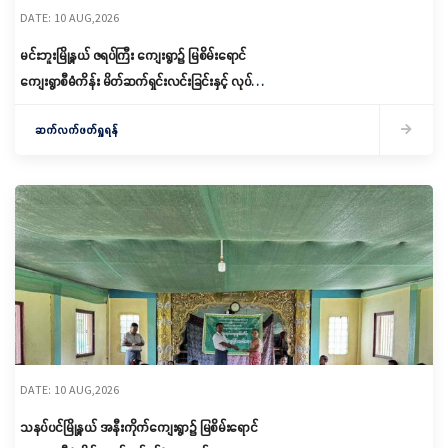
DATE: 10 AUG,2026
မင်းဘူးမြို့နယ် ဇရပ်ကြီး ကျေးရွာ၌ မြစိမ်းရောင်
ကျေးရွာစီမံကိန်း မိတ်ဆက်ရှင်းလင်းခြင်းနှင့် လုပ်ငန်း
အဖွဲ့ ဖွဲ့စည်းခြင်းပြုလုပ်
ဆက်လက်ဖတ်ရှုရန်
DATE: 10 AUG,2026
သနပ်ပင်မြို့နယ် အနီးကိုက်ကျေးရွာ၌ မြစိမ်းရောင်