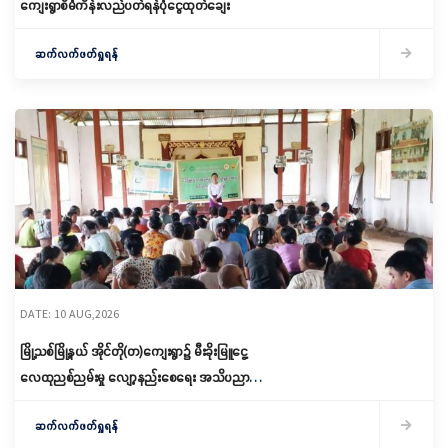
ကျေးရွာစီမံကိန်းလည်ပတ်ရန်ပုံငွေထုတ်ချေး
ဆက်လက်ဖတ်ရှုရန်
DATE: 10 AUG,2026
မြို့သစ်မြို့နယ် အိုင်တို(တ)ကျေးရွာ၌ မီးခိုးမြူငွေ့
လေထုညစ်ညမ်းမှု လျော့နည်းစေရေး အသိပညာပေး
ဟောပြော
ဆက်လက်ဖတ်ရှုရန်