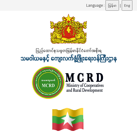
Language :
မြန်မာ
|
Eng
ပြည်ထောင်စုသမ္မတမြန်မာနိုင်ငံတော်အစိုးရ
သမဝါယမနှင့် ကျေးလက်ဖွံ့ဖြိုးရေးဝန်ကြီးဌာန