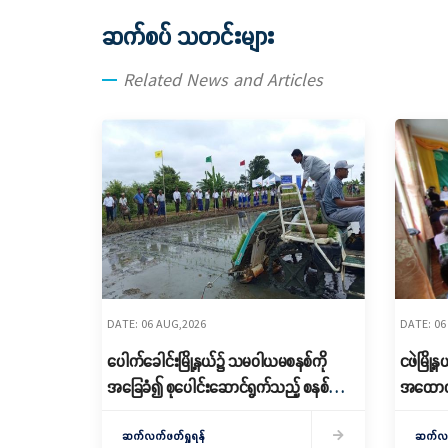
ဆက်စပ် သတင်းများ
Related News and Articles
DATE: 06 AUG,2026
DATE: 06
ပေါက်ခေါင်းမြို့နယ်၌ သမဝါယမစနစ်ကို
ငဖဲမြို
အခြေခံ၍ စုပေါင်းဆောင်ရွက်သည့် စနစ်ကျ
အထောက်
သော စိုက်ပျိုးရေးဆောင်ရွက်
သင်တန်းဖ
ဆက်လက်ဖတ်ရှုရန်
ဆက်လက်