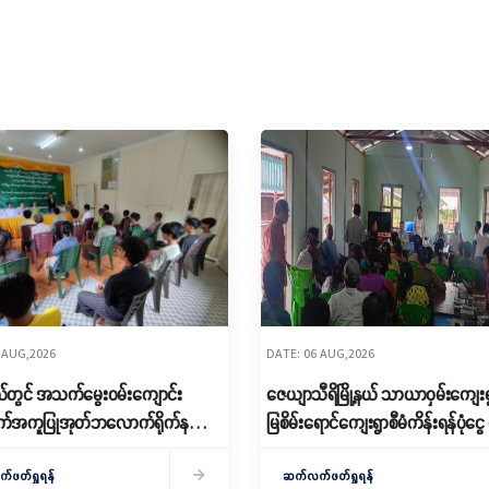
 AUG,2026
DATE: 06 AUG,2026
့နယ်တွင် အသက်မွေးဝမ်းကျောင်း
ဇေယျာသီရိမြို့နယ် သာယာဝှမ်းကျေးရ
အကူပြုအုတ်ဘလောက်ရိုက်နည်း
မြစိမ်းရောင်ကျေးရွာစီမံကိန်းရန်ပုံငွ
ွင့်လှစ်
ချေး
ဖတ်ရှုရန်
ဆက်လက်ဖတ်ရှုရန်