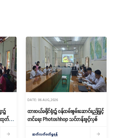
DATE: 06 AUG,2026
ွာ၌
ထားဝယ်ခရိုင်ရုံး၌ ဝန်ထမ်းစွမ်းဆောင်ရည်မြှင့်
ေ ထုတ်
တင်ရေး Photoshhop သင်တန်းဖွင့်လှစ်
ဆက်လက်ဖတ်ရှုရန်