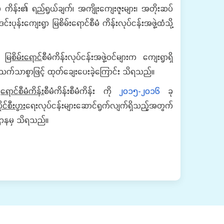
ီမံ ကိန်း၏ ရည်ရွယ်ချက်၊ အကျိုးကျေးဇူးများ၊ အတိုးဆပ်
ုန်းကျေးရွာ မြစိမ်းရောင်စီမံ ကိန်းလုပ်ငန်းအဖွဲ့ထံသို့
ွာ
မြစိမ်းရောင်
စီမံကိန်းလုပ်ငန်းအဖွဲ့ဝင်များက ကျေးရွာရှိ
န်းသက်သာစွာဖြင့် ထုတ်ချေးပေးခဲ့ကြောင်း သိရသည်။
း
ရောင်စီမံကိန်း
စီမံကိန်းစီမံကိန်း ကို
၂၀၁၅-၂၀၁၆
ခု
ုင်စီးပွား
ရေးလုပ်ငန်းများဆောင်ရွက်လျက်ရှိသည့်အတွက်
းဌာနမှ သိရသည်။