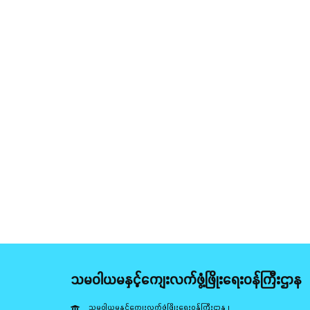
သမဝါယမနှင့်ကျေးလက်ဖွံ့ဖြိုးရေးဝန်ကြီးဌာန
သမဝါယမနှင့်ကျေးလက်ဖွံ့ဖြိုးရေးဝန်ကြီးဌာန ၊