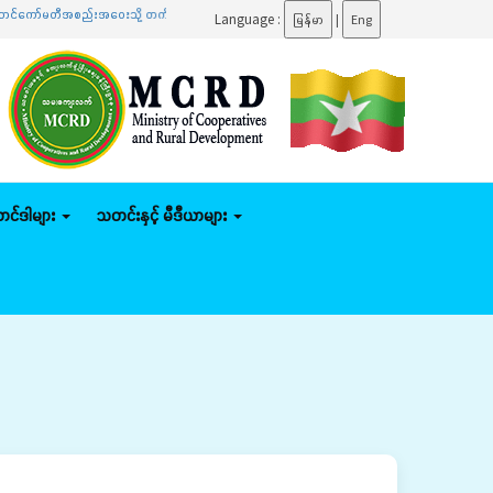
မတီအစည်းအဝေးသို့ တက်ရောက်
.......
ပြည်ထောင်စုဝန်ကြီး ဦးမျိုးဇော်သိမ်း နေပြည်တော်ကောင်စီနယ်မြ
Language :
မြန်မာ
|
Eng
်တင်ဒါများ
သတင်းနှင့် မီဒီယာများ