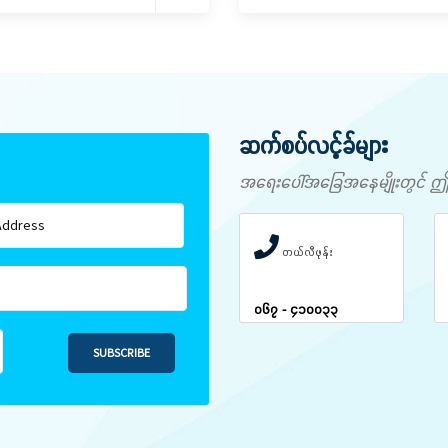
ဆက်စပ်လင့်ခ်များ
အရေးပေါ်အခြေအနေမျိုးတွင် ဤနံပါ
တယ်လီဖုန်း
၀၆၇ - ၄၁၀၀၃၃
SUBSCRIBE