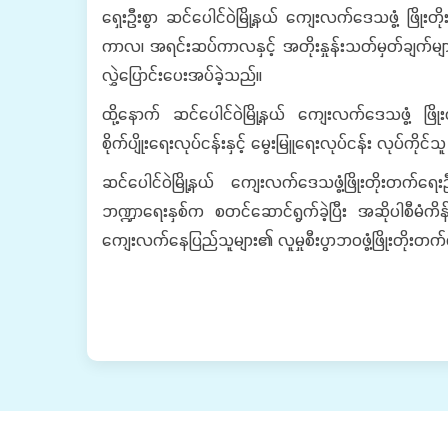
ရှေးဦးစွာ ဆင်ပေါင်ဝဲမြို့နယ် ကျေးလက်ဒေသဖွံ့ ဖြိုးတ
ကာလ၊ အရင်းဆပ်ကာလနှင့် အတိုးနှုန်းသတ်မှတ်ချက်များကို 
လွှဲပြောင်းပေးအပ်ခဲ့သည်။
ထို့နောက် ဆင်ပေါင်ဝဲမြို့နယ် ကျေးလက်ဒေသဖွံ့ ဖြိုး
စိုက်ပျိုးရေးလုပ်ငန်းနှင့် မွေးမြူရေးလုပ်ငန်း လုပ်က
ဆင်ပေါင်ဝဲမြို့နယ် ကျေးလက်ဒေသဖွံ့ဖြိုးတိုးတက်ရေး
ဘဏ္ဍာရေးနှစ်က စတင်ဆောင်ရွက်ခဲ့ပြီး အဆိုပါစီမံကိန်း
ကျေးလက်နေပြည်သူများ၏ လူမှုစီးပွာဘဝဖွံ့ဖြိုးတိုးတက