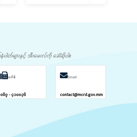
တ်များနှင့် အီးမေးလ်ကို ခေါ်ဆိုပါ။
ဖက်စ်
Email
၀၆၇ - ၄၁၀၀၃၆
contact@mcrd.gov.mm