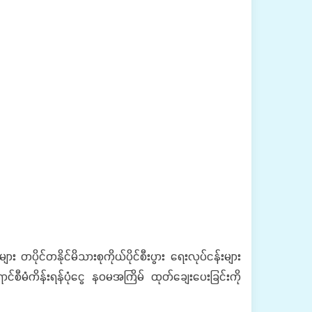
ပိုင်တနိုင်မိသားစုကိုယ်ပိုင်စီးပွား ရေးလုပ်ငန်းများ
င်စီမံကိန်းရန်ပုံငွေ နဝမအကြိမ် ထုတ်ချေးပေးခြင်းကို