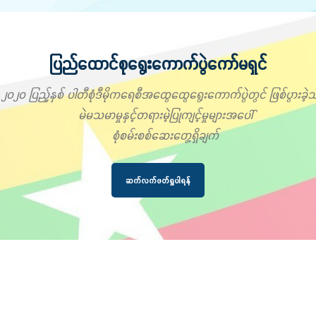
ပြည်ထောင်စုရွေးကောက်ပွဲကော်မရှင်
၂၀၂၀ ပြည့်နှစ် ပါတီစုံဒီမိုကရေစီအထွေထွေရွေးကောက်ပွဲတွင် ဖြစ်ပွားခဲ့သ
မဲမသမာမှုနှင့်တရားမဲ့ပြုကျင့်မှုများအပေါ်
စုံစမ်းစစ်ဆေးတွေ့ရှိချက်
ဆက်လက်ဖတ်ရှုပါရန်