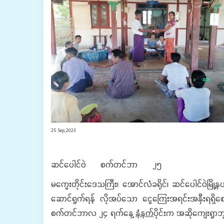
25 Sep,2023
ဆင်ပေါင်ဝဲ စက်တင်ဘာ ၂၅
မကွေးတိုင်းဒေသကြီး၊ အောင်လံခရိုင်၊ ဆင်ပေါင်ဝဲမြို့
ဆောင်ရွက်ရန် လိုအပ်သော ငွေကြေးအရင်းအနှီးရရှိစေရန်
စက်တင်ဘာလ ၂၄ ရက်နေ့
နံနက်
ပိုင်းက အဆိုကျေးရွာဘ