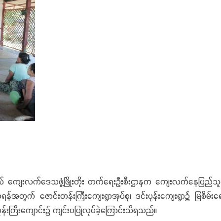
နယ် ကျေးလက်ဒေသဖွံ့ဖြိုးတိုး တက်ရေးဦးစီးဌာနက ကျေးလက်နေပြည်သူများ တ
အတွက် ဇောင်းတန်းကြီးကျေးရွာအုပ်စု၊ ဒင်းပုန်းကျေးရွာ၌ မြစိမ်းရော
ုန်းကြီးကျောင်း၌ ကျင်းပပြုလုပ်ခဲ့ကြောင်းသိရသည်။