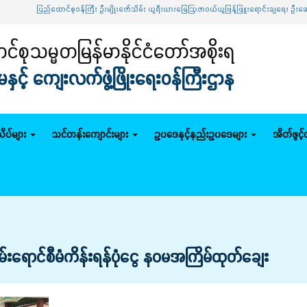
ြည်ထောင်စုဝန်ကြီး ဦးမျိုးဇော်သိမ်း ယူရီးယားမြေဩဇာဝယ်ယူဖြန့်ဖြူးရောင်းချရေး ဦးဆောင်ကော်
်စုသမ္မတမြန်မာနိုင်ငံတော်အစိုးရ
င့် ကျေးလက်ဖွံ့ဖြိုးရေးဝန်ကြီးဌာန
ိပ်များ
သင်တန်းကျောင်းများ
ဥပဒေနှင့်နည်းဥပဒေများ
အိတ်ဖွင့
စိမ်းရောင်စီမံကိန်းရန်ပုံငွေ နဝမအကြိမ်ထုတ်ချေး