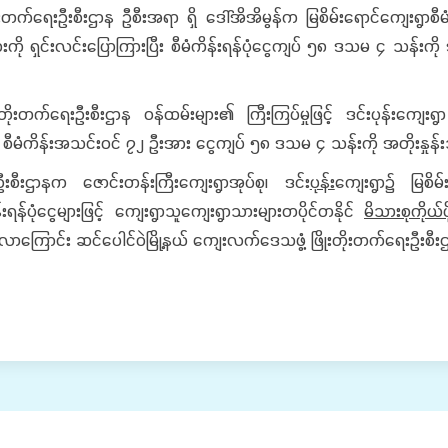
ိုးတက်ရေးဦးစီးဌာန ဦစီးအရာ ရှိ ဒေါ်အိအိမွန်က မြစိမ်းရောင်‌ကျေးရွာစ
ရှင်းလင်းပြောကြားပြီး စီမံကိန်းရန်ပုံငွေကျပ် ၅၈ ဒသမ ၄ သန်းကို ဒင်းပ
တိုးတက်ရေးဦးစီးဌာန ဝန်ထမ်းများ၏ ကြီးကြပ်မှုဖြင့် ဒင်းပုန်းကျေးရ
ိုင်သူ စီမံကိန်းအသင်းဝင် ၇၂ ဦးအား ငွေကျပ် ၅၈ ဒသမ ၄ သန်းကို အတိုးနှု
ဦးစီးဌာနက ဇောင်းတန်းကြီးကျေးရွာအုပ်စု၊ ဒင်း
ပုန်း
ကျေးရွာ၌ မြစိမ်
ရန်ပုံငွေများဖြင့် ကျေးရွာသူကျေးရွာသားများတပိုင်တနိုင်
မိသားစုကိုယ်ပိ
်လာကြောင်း ဆင်ပေါင်ဝဲမြို့နယ် ကျေးလက်ဒေသဖွံ့ ဖြိုးတိုးတက်ရေးဦးစီ