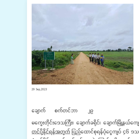
29 Sep,2023
ချောက် စက်တင်ဘာ ၂၉
မကွေးတိုင်းဒေသကြီး၊ ချောက်ခရိုင်၊ ချောက်မြို့နယ်က
တင်ပို့နိုင်ရန်အတွက်
ပြည်ထောင်စုရန်ပုံငွေကျပ် ၄၆ ဒသမ