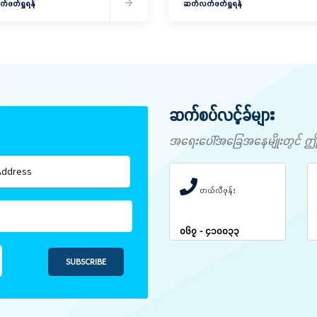
ဖတ်ရှုရန်
ဖွဲ့စည်း
ဆက်လက်ဖတ်ရှုရန်
ဆက်စပ်လင့်ခ်များ
အရေးပေါ်အခြေအနေမျိုးတွင် ဤနံပါ
တယ်လီဖုန်း
၀၆၇ - ၄၁၀၀၃၃
SUBSCRIBE