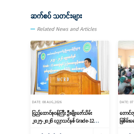
ဆက်စပ် သတင်းများ
Related News and Articles
DATE: 08 AUG,2026
DATE: 07
ပြည်ထောင်စုဝန်ကြီး ဦးမျိုးဇော်သိမ်း
တောင်တွ
၂၀၂၅-၂၀၂၆ ပညာသင်နှစ် Grade-12
မြစိမ်းရ
စာမေးပွဲအောင်မြင်သူများနှင့် ဂုဏ်ထူးရရှိ
ရှင်းလင်း