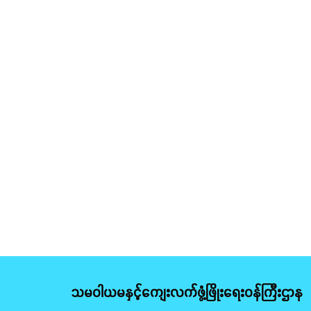
သမဝါယမနှင့်ကျေးလက်ဖွံ့ဖြိုးရေးဝန်ကြီးဌာန