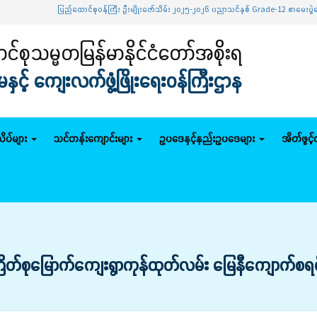
ပြည်ထောင်စုဝန်ကြီး ဦးမျိုးဇော်သိမ်း ၂၀၂၅-၂၀၂၆ ပညာသင်နှစ် Grade-12 စာမေးပွဲအောင်မြင်သူများနှ
်စုသမ္မတမြန်မာနိုင်ငံတော်အစိုးရ
င့် ကျေးလက်ဖွံ့ဖြိုးရေးဝန်ကြီးဌာန
ိပ်များ
သင်တန်းကျောင်းများ
ဥပဒေနှင့်နည်းဥပဒေများ
အိတ်ဖွင့
ု‌မြောက်ကျေးရွာကုန်ထုတ်လမ်း မြေနီကျောက်စရစ်ခင