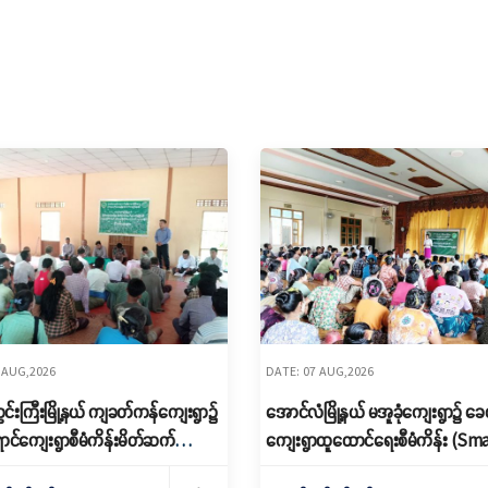
 AUG,2026
DATE: 07 AUG,2026
င်းကြီးမြို့နယ် ကျခတ်ကန်ကျေးရွာ၌
အောင်လံမြို့နယ် မအူခုံကျေးရွာ၌ ခေတ
ောင်ကျေးရွာစီမံကိန်းမိတ်ဆက်
ကျေးရွာထူထောင်ရေးစီမံကိန်း (Sm
ခြင်းနှင့် ကော်မတီဖွဲ့စည်းခြင်း
Village) မိတ်ဆက်ရှင်လင်းခြင်းနှင့်