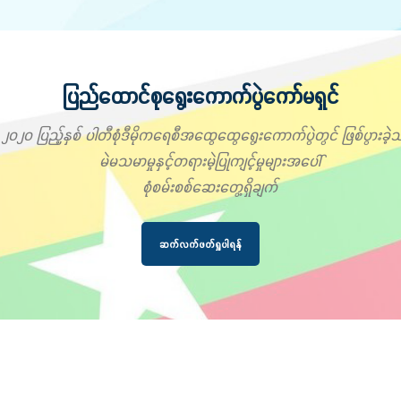
ပြည်ထောင်စုရွေးကောက်ပွဲကော်မရှင်
၂၀၂၀ ပြည့်နှစ် ပါတီစုံဒီမိုကရေစီအထွေထွေရွေးကောက်ပွဲတွင် ဖြစ်ပွားခဲ့သ
မဲမသမာမှုနှင့်တရားမဲ့ပြုကျင့်မှုများအပေါ်
စုံစမ်းစစ်ဆေးတွေ့ရှိချက်
ဆက်လက်ဖတ်ရှုပါရန်