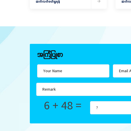
သူများကို ဆုများချီးမြှင့်ပေးအပ်
ဆက်လက်ဖတ်ရှုရန်
ပြုလုပ်
ဆက်လက်
အကြံပြုစာ
6 + 48 =