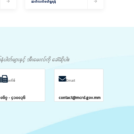
ဆက်လက်ဖတ်ရှုရန်
တ်များနှင့် အီးမေးလ်ကို ခေါ်ဆိုပါ။
ဖက်စ်
Email
၀၆၇ - ၄၁၀၀၃၆
contact@mcrd.gov.mm