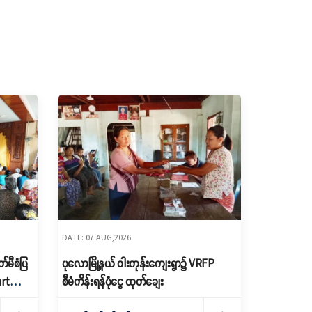
DATE: 07 AUG,2026
်မီစံပြ
ပုလောမြို့နယ် ဝါးကုန်းကျေးရွာ၌ ‌VRFP
art
စီမံကိန်းရန်ပုံငွေ ထုတ်ချေး
ကော်မတီ