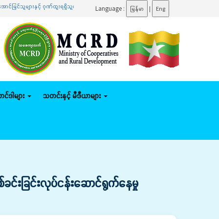
င့် ဂုဏ်ထူးရရှိသူများကို ဆုများချီးမြှင့်ပေးအပ်
.......
ပြည်ထောင်စုဝန်ကြီး ဦးမျိုးဇော်သိမ်း 
Language :
မြန်မာ
|
Eng
်တင်ဒါများ
သတင်းနှင့် မီဒီယာများ
်းခြင်းလုပ်ငန်းဆောင်ရွက်နေမှု