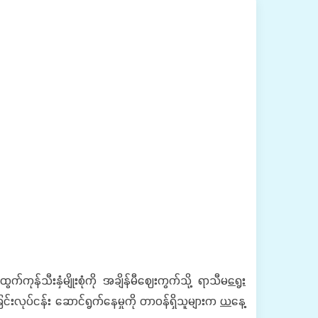
ုန်သီးနှံမျိုးစုံကို အချိန်မီဈေးကွက်သို့ ရာသီမ
ရွေး
်းလုပ်ငန်း ဆောင်ရွက်‌နေမှုကို တာဝန်ရှိသူများက
ယ
နေ့