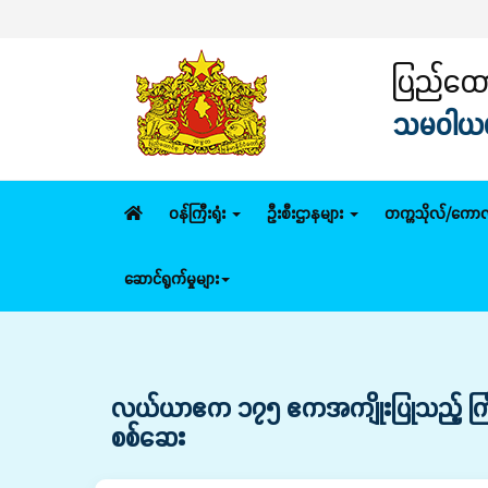
ပြည်ထောင
သမဝါယမနှ
ဝန်ကြီးရုံး
ဦးစီးဌာနများ
တက္ကသိုလ်/ကောလ
ဆောင်ရွက်မှုများ
လယ်ယာဧက ၁၇၅ ဧကအကျိုးပြုသည့် ကြိတ်စ
စစ်ဆေး