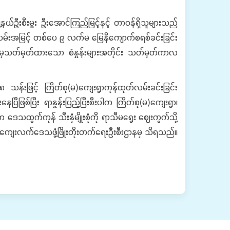
့နယ်ဦးစီးမှူး ဦးအောင်ကြည်မြင့်နှင့် တာဝန်ရှိသူများသည်
လမ်းအမြင့် တစ်ပေ ၉ လက်မ မြေနီကျောက်စရစ်ခင်းခြင်း
ာနမှသတ်မှတ်ထားသော စံနှုန်းများအတိုင်း သတ်မှတ်ကာလ
သန်းဖြင့် ကြိတ်စု(မ)ကျေးရွာကုန်ထုတ်လမ်းခင်းခြင်း
ဖြစ်ပြီး ရာနှုန်းပြည့်ပြီးစီးပါက ကြိတ်စု(မ)ကျေးရွာ၊
ေသထွက်ကုန် သီးနှံမျိုးစုံကို ရာသီမရွေး ဈေးကွက်သို့
ယ်ကျေးလက်ဒေသဖွံ့ဖြိုးတိုးတက်ရေးဦးစီးဌာနမှ သိရသည်။