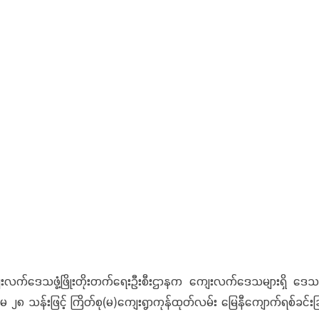
ျေးလက်ဒေသဖွံ့ဖြိုးတိုးတက်ရေးဦးစီးဌာနက ကျေးလက်ဒေသများရှိ ဒေသထွက်က
 ၂၈ သန်းဖြင့် ကြိတ်စု(မ)ကျေးရွာကုန်ထုတ်လမ်း မြေနီကျောက်ရစ်ခင်းခြင