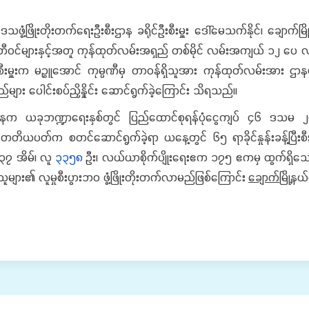
ွံ့ဖြိုးတိုးတက်ရေးဦးစီးဌာန ခရိုင်ဦးစီးမှူး ဒေါ်မေသက်နိုင်၊ ချောက်မြို
မတီဝင်များနှင့်အတူ ကုန်ထုတ်လမ်းအရှည် တစ်မိုင် လမ်းအကျယ် ၁၂ ပေ 
စီးမှူးက မဉ္ဇူအောင် ကုမ္ပဏီမှ တာဝန်ရှိသူအား ကုန်ထုတ်လမ်းအား ဌ
များ ပေါင်းစပ်ညှိနှိုင်း ဆောင်ရွက်ခဲ့ကြောင်း သိရသည်။
းဌာနက ယခုဘဏ္ဍာရေးနှစ်တွင် ပြည်ထောင်စုရန်ပုံငွေကျပ် ၄၆ ဒသမ ၂၈ 
ယပတ်က စတင်ဆောင်ရွက်ခဲ့ရာ ယနေ့တွင် ၆၅ ရာခိုင်နှုန်းခန့်ပြီးစီးနေပြီ
၇၃၇ အိမ်၊ လူ
၃၃၅၈
ဦး၊ လယ်ယာစိုက်ပျိုးရေးဧက ၁၇၅ ဧကမှ ထွက်ရှိသော ဒ
ူများ၏ လူမှုစီးပွားဘဝ ဖွံ့ဖြိုးတိုးတက်လာမည်ဖြစ်ကြောင်း
ချောက်
မြို့န