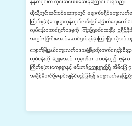
နံနက်ပိုင်းက ကွင်းဆင်းစစ်ဆေးခဲ့ကြောင်း သိရသည်။
ထိုသို့ကွင်းဆင်းစစ်ဆေးရာတွင် ချောက်ခရိုင်ကျေးလက်ဒေသဖ
ကြိတ်စု(မ)ကျေးရွာကုန်ထုတ်လမ်းဖြစ်‌မြောက်ရေးကော်
လုပ်ငန်းဆောင်ရွက်နေမှုကို ကြည့်ရှုစစ်ဆေးပြီး
ခရိုင်
ဦး
အတွင်း ပြီးစီးအောင်ဆောင်ရွက်ရန်မှာကြားပြီး လိုအပ်သည်
ချောက်မြို့နယ်ကျေးလက်ဒေသဖွံ့ဖြိုးတိုးတက်ရေးဦးစီ
လုပ်ငန်းကို မဉ္ဇူအောင် ကုမ္ပဏီက တာဝန်ယူ၍ ဇွန်လ တတိ
ကြိတ်စု(တ)ကျေးရွာနှင့် မင်းကန်
ကျေးရွာတို့
ရှိ အိမ်ခြေ 
အချိန်မီတင်ပို့ရောင်းချနိုင်မည်ဖြစ်၍ ကျေးလက်နေပြည်သ