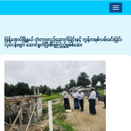
Toggle
navigatio
မြန်အောင်မြို့နယ် တံတားတည်ဆောက်ခြင်းနှင့် ကွန်ကရစ်လမ်းခင်းခြင်း
လုပ်ငန်းများ ဆောင်ရွက်ပြီးစီးမှုကြည့်ရှုစစ်ဆေး