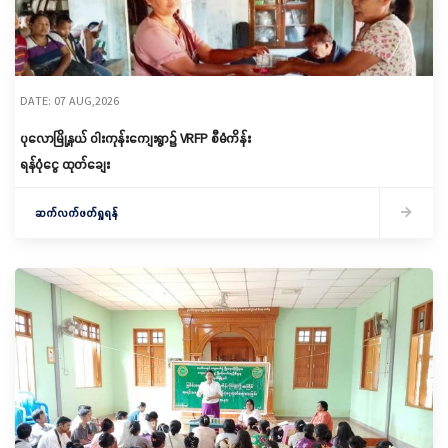
DATE: 07 AUG,2026
ပုလောမြို့နယ် ဝါးကုန်းကျေးရွာ၌ ‌VRFP စီမံကိန်း
ရန်ပုံငွေ ထုတ်ချေး
ဆက်လက်ဖတ်ရှုရန်