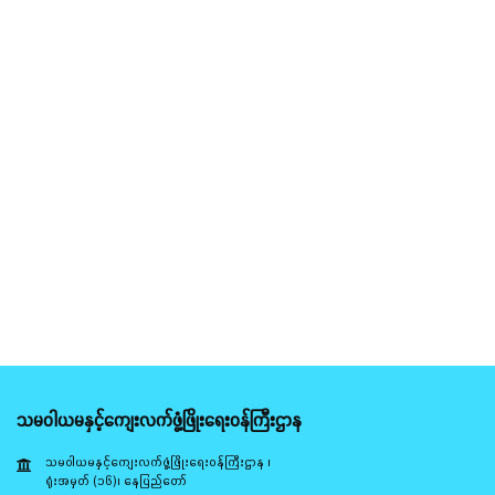
သမဝါယမနှင့်ကျေးလက်ဖွံ့ဖြိုးရေးဝန်ကြီးဌာန
သမဝါယမနှင့်ကျေးလက်ဖွံ့ဖြိုးရေးဝန်ကြီးဌာန ၊
ရုံးအမှတ် (၁၆)၊ နေပြည်တော်