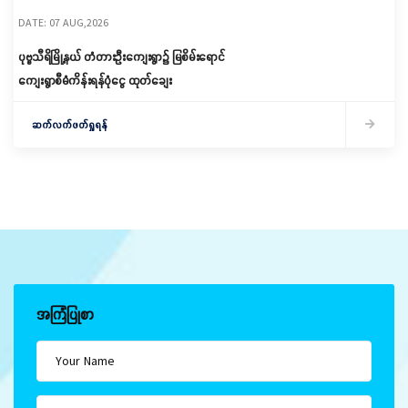
DATE: 07 AUG,2026
ပုဗ္ဗသီရိမြို့နယ် တံတားဦးကျေးရွာ၌ မြစိမ်းရောင်
ကျေးရွာစီမံကိန်းရန်ပုံငွေ ထုတ်ချေး
ဆက်လက်ဖတ်ရှုရန်
အကြံပြုစာ