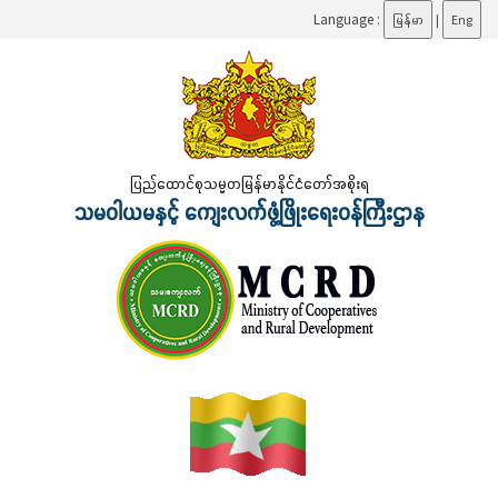
Language :
မြန်မာ
|
Eng
ပြည်ထောင်စုသမ္မတမြန်မာနိုင်ငံတော်အစိုးရ
သမဝါယမနှင့် ကျေးလက်ဖွံ့ဖြိုးရေးဝန်ကြီးဌာန