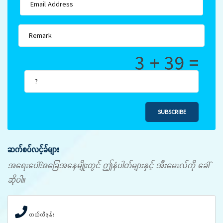
3 + 39 =
SUBSCRIBE
ဆက်စပ်လင့်ခ်များ
အရေးပေါ်အခြေအနေမျိုးတွင် ဤနံပါတ်များနှင့် အီးမေးလ်ကို ခေါ်
ဆိုပါ။
တယ်လီဖုန်း