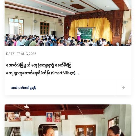
DATE: 07 AUG,2026
အောင်လံမြို့နယ် မအူခုံကျေးရွာ၌ ခေတ်မီစံပြ
ကျေးရွာထူထောင်ရေးစီမံကိန်း (Smart Village)
မိတ်ဆက်ရှင်လင်းခြင်းနှင့်ကော်မတီဖွဲ့စည်း
ဆက်လက်ဖတ်ရှုရန်