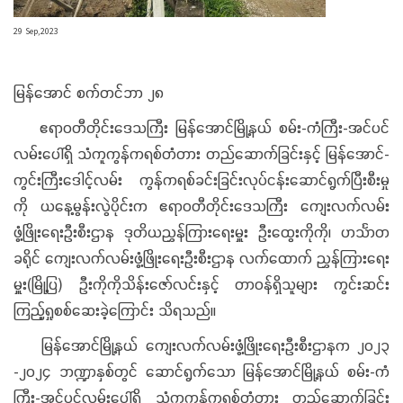
29 Sep,2023
မြန်အောင် စက်တင်ဘာ ၂၈
ဧရာဝတီတိုင်းဒေသကြီး မြန်အောင်မြို့နယ် စမ်း-ကံကြီး-အင်ပင်
လမ်းပေါ်ရှိ သံကူကွန်ကရစ်တံတား တည်ဆောက်ခြင်းနှင့် မြန်အောင်-
ကွင်းကြီးဒေါင့်လမ်း ကွန်ကရစ်ခင်းခြင်းလုပ်ငန်းဆောင်ရွက်ပြီးစီးမှု
ကို ယနေ့မွန်းလွဲပိုင်းက ဧရာဝတီတိုင်းဒေသကြီး ကျေးလက်လမ်း
ဖွံ့ဖြိုးရေးဦးစီးဌာန ဒုတိယညွှန်ကြားရေးမှူး ဦးထွေးကိုကို၊ ဟင်္သာတ
ခရိုင် ကျေးလက်လမ်းဖွံ့ဖြိုးရေးဦးစီးဌာန လက်ထောက် ညွှန်ကြားရေး
မှူး(မြို့ပြ) ဦးကိုကိုသိန်းဇော်လင်းနှင့် တာဝန်ရှိသူများ ကွင်းဆင်း
ကြည့်ရှုစစ်ဆေးခဲ့ကြောင်း သိရသည်။
မြန်အောင်မြို့နယ် ကျေးလက်လမ်းဖွံ့ဖြိုးရေးဦးစီးဌာနက ၂၀၂၃
-၂၀၂၄ ဘဏ္ဍာနှစ်တွင် ဆောင်ရွက်သော မြန်အောင်မြို့နယ် စမ်း-ကံ
ကြီး-အင်ပင်လမ်းပေါ်ရှိ သံကူကွန်ကရစ်တံတား တည်ဆောက်ခြင်း