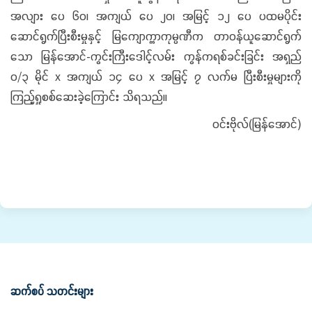
အလျား ပေ ၆၀၊ အကျယ် ပေ ၂၀၊ အမြင့် ၁၂ ပေ ပထမပိုင်း
ဆောင်ရွက်ပြီးစီးမှုနှင့် မြကျောက္ကာကုမ္ပဏီက တာဝန်ယူဆောင်ရွက်
သော မြန်အောင်-ကွင်းကြီးဒေါင့်လမ်း ကွန်ကရစ်ခင်းခြင်း အရှည်
၀/၃ မိုင် x အကျယ် ၁၄ ပေ x အမြင့် ၇ လက်မ ပြီးစီးမှုများကို
ကြည့်ရှုစစ်ဆေးခဲ့ကြောင်း သိရသည်။
ဝင်းဗိုလ်(မြန်အောင်)
ဆက်စပ် သတင်းများ