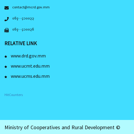
contact@mcrd.gov.mm
၀၆၇ - ၄၁၀၀၃၃
၀၆၇ - ၄၁၀၀၃၆
RELATIVE LINK
www.drd.gov.mm
www.ucmt.edu.mm
www.ucms.edu.mm
HitCounters
Ministry of Cooperatives and Rural Development ©