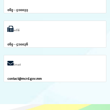
၀၆၇ - ၄၁၀၀၃၃
ဖက်စ်
၀၆၇ - ၄၁၀၀၃၆
Email
contact@mcrd.gov.mm