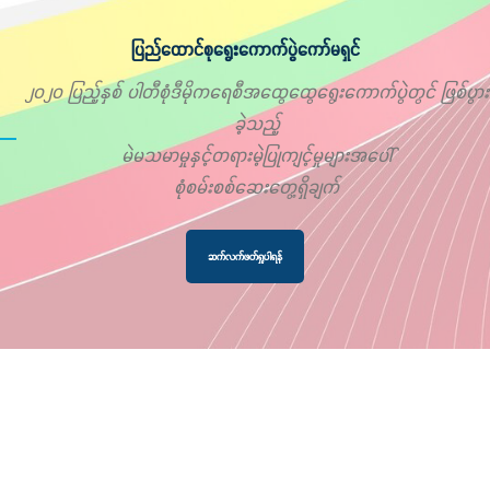
ပြည်ထောင်စုရွေးကောက်ပွဲကော်မရှင်
၂၀၂၀ ပြည့်နှစ် ပါတီစုံဒီမိုကရေစီအထွေထွေရွေးကောက်ပွဲတွင် ဖြစ်ပွား
ခဲ့သည့်
မဲမသမာမှုနှင့်တရားမဲ့ပြုကျင့်မှုများအပေါ်
စုံစမ်းစစ်ဆေးတွေ့ရှိချက်
ဆက်လက်ဖတ်ရှုပါရန်