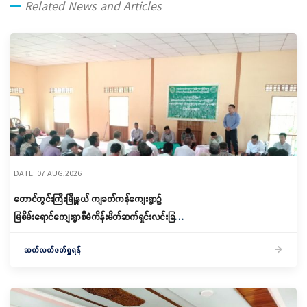
Related News and Articles
DATE: 07 AUG,2026
တောင်တွင်းကြီးမြို့နယ် ကျခတ်ကန်ကျေးရွာ၌
မြစိမ်းရောင်ကျေးရွာစီမံကိန်းမိတ်ဆက်ရှင်းလင်းခြင်း
နှင့် ကော်မတီဖွဲ့စည်းခြင်း ပြုလုပ်
ဆက်လက်ဖတ်ရှုရန်