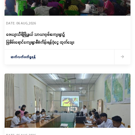
DATE: 06 AUG,2026
ဇေယျာသီရိမြို့နယ် သာယာဝှမ်းကျေးရွာ၌
မြစိမ်းရောင်ကျေးရွာစီမံကိန်းရန်ပုံငွေ ထုတ်ချေး
ဆက်လက်ဖတ်ရှုရန်