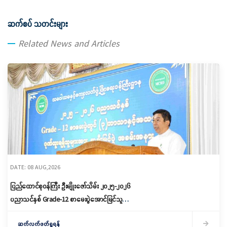
ဆက်စပ် သတင်းများ
Related News and Articles
DATE: 08 AUG,2026
ပြည်ထောင်စုဝန်ကြီး ဦးမျိုးဇော်သိမ်း ၂၀၂၅-၂၀၂၆
ပညာသင်နှစ် Grade-12 စာမေးပွဲအောင်မြင်သူများ
နှင့် ဂုဏ်ထူးရရှိသူများကို ဆုများချီးမြှင့်ပေးအပ်
ဆက်လက်ဖတ်ရှုရန်