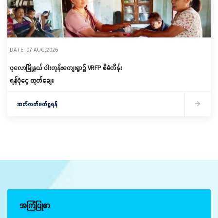
DATE: 07 AUG,2026
ပုလောမြို့နယ် ဝါးကုန်းကျေးရွာ၌ ‌VRFP စီမံကိန်း
ရန်ပုံငွေ ထုတ်ချေး
ဆက်လက်ဖတ်ရှုရန်
အကြံပြုစာ