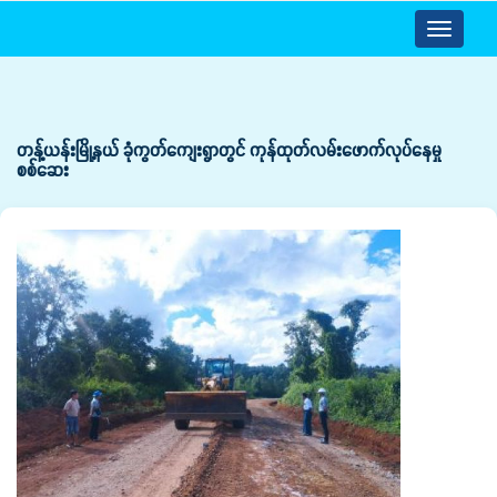
Toggle
navigatio
တန့်ယန်းမြို့နယ် ခုံကွတ်ကျေးရွာတွင် ကုန်ထုတ်လမ်းဖောက်လုပ်နေမှု
စစ်ဆေး