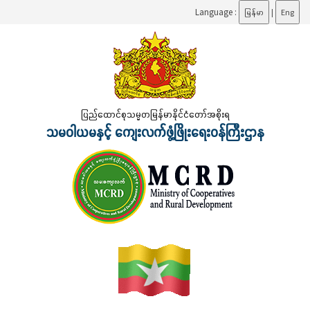
Language :
မြန်မာ
|
Eng
ပြည်ထောင်စုသမ္မတမြန်မာနိုင်ငံတော်အစိုးရ
သမဝါယမနှင့် ကျေးလက်ဖွံ့ဖြိုးရေးဝန်ကြီးဌာန