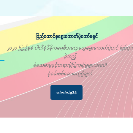
ပြည်ထောင်စုရွေးကောက်ပွဲကော်မရှင်
၂၀၂၀ ပြည့်နှစ် ပါတီစုံဒီမိုကရေစီအထွေထွေရွေးကောက်ပွဲတွင် ဖြစ်ပွား
ခဲ့သည့်
မဲမသမာမှုနှင့်တရားမဲ့ပြုကျင့်မှုများအပေါ်
စုံစမ်းစစ်ဆေးတွေ့ရှိချက်
ဆက်လက်ဖတ်ရှုပါရန်