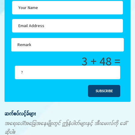
3 + 48 =
SUBSCRIBE
ဆက်စပ်လင့်ခ်များ
အရေးပေါ်အခြေအနေမျိုးတွင် ဤနံပါတ်များနှင့် အီးမေးလ်ကို ခေါ်
ဆိုပါ။