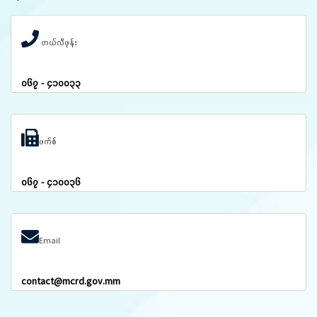
တယ်လီဖုန်း
၀၆၇ - ၄၁၀၀၃၃
ဖက်စ်
၀၆၇ - ၄၁၀၀၃၆
Email
contact@mcrd.gov.mm