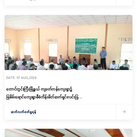
DATE: 07 AUG,2026
တောင်တွင်းကြီးမြို့နယ် ကျခတ်ကန်ကျေးရွာ၌
မြစိမ်းရောင်ကျေးရွာစီမံကိန်းမိတ်ဆက်ရှင်းလင်းခြင်း
နှင့် ကော်မတီဖွဲ့စည်းခြင်း ပြုလုပ်
ဆက်လက်ဖတ်ရှုရန်