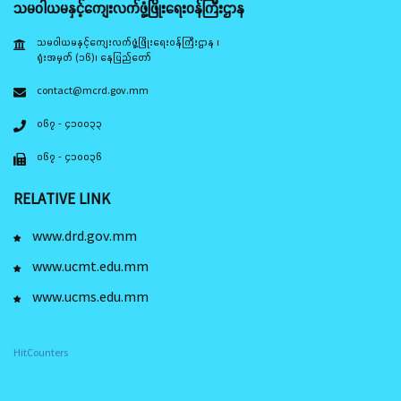
သမဝါယမနှင့်ကျေးလက်ဖွံ့ဖြိုးရေးဝန်ကြီးဌာန
သမဝါယမနှင့်ကျေးလက်ဖွံ့ဖြိုးရေးဝန်ကြီးဌာန ၊
ရုံးအမှတ် (၁၆)၊ နေပြည်တော်
contact@mcrd.gov.mm
၀၆၇ - ၄၁၀၀၃၃
၀၆၇ - ၄၁၀၀၃၆
RELATIVE LINK
www.drd.gov.mm
www.ucmt.edu.mm
www.ucms.edu.mm
HitCounters