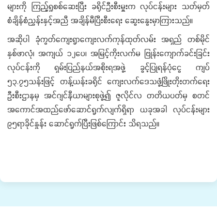
များကို ကြည့်ရှုစစ်ဆေးပြီး ခရိုင်ဦးစီးမှူးက လုပ်ငန်းများ သတ်မှတ်
စံချိန်စံညွှန်းနှင့်အညီ အချိန်မီပြီးစီးရေး ဆွေးနွေးမှာကြားသည်။
အဆိုပါ ခုံကွတ်ကျေးရွာကျေးလက်ကုန်ထုတ်လမ်း အရှည် တစ်မိုင်
နှစ်ဖာလုံ၊ အကျယ် ၁၂ပေ၊ အမြင့်ကိုးလက်မ ဗြုန်းကျောက်ခင်းခြင်း
လုပ်ငန်းကို ရှမ်းပြည်နယ်အစိုးရအဖွဲ့ ခွင့်ပြုရန်ပုံငွေ ကျပ်
၅၃.၇၅သန်းဖြင့် တန့်ယန်းခရိုင် ကျေးလက်ဒေသဖွံ့ဖြိုးတိုးတက်ရေး
ဦးစီးဌာနမှ အင်ဂျင်နီယာများစုဖွဲ့၍ ဇူလိုင်လ တတိယပတ်မှ စတင်
အကောင်အထည်ဖော်ဆောင်ရွက်လျက်ရှိရာ ယခုအခါ လုပ်ငန်းများ
၉၅ရာခိုင်နှုန်း ဆောင်ရွက်ပြီးဖြစ်ကြောင်း သိရသည်။