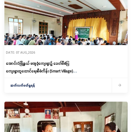
DATE: 07 AUG,2026
အောင်လံမြို့နယ် မအူခုံကျေးရွာ၌ ခေတ်မီစံပြ
ကျေးရွာထူထောင်ရေးစီမံကိန်း (Smart Village)
မိတ်ဆက်ရှင်လင်းခြင်းနှင့်ကော်မတီဖွဲ့စည်း
ဆက်လက်ဖတ်ရှုရန်