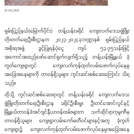
20 Oct,2023
ရှမ်းပြည်နယ်(မြောက်ပိုင်း) တန့်ယန်းခရိုင် ကျေးလက်ဒေသဖွံ့ဖြိုး
တိုးတက်ရေးဦးစီးဌာနက ၂၀၂၃-၂၀၂၄ခုဘဏ္ဍာနှစ် ရှမ်းပြည်နယ်
အစိုးရအဖွဲ့ ခွင့်ပြုရန်ပုံငွေ ကျပ် ၅၃.၇၅သန်းဖြင့်
အကောင်အထည်ဖော်ဆောင်ရွက်လျက်ရှိသည့် တန့်ယန်းမြို့နယ် ခုံ
ကွတ်ကျေးရွာတွင် ကျေးလက်ကုန်ထုတ်လမ်းဖောက်လုပ်နေမှု
အခြေအနေများကို တာဝန်ရှိသူများ ကွင်းဆင်းစစ်ဆေးကြောင်း သိရ
သည်။
ထိုသို့ ကွင်းဆင်းစစ်ဆေးရာတွင် တန့်ယန်းခရိုင် ကျေးလက်ဒေသ
ဖွံ့ဖြိုးတိုးတက်ရေးဦးစီးဌာန ခရိုင်ဦးစီးမှူး ဦးတင်အောင်လွင်နှင့်
မြို့နယ်တာဝန်ခံအင်ဂျင်နီယာဝန်ထမ်းများက သက်ဆိုင်ရာကုမ္ပဏီမှ
တာဝန်ရှိသူများ ကျေးရွာလမ်းကော်မတီဝင်များနှင့်အတူ ခုံကွတ်
ကျေးရွာ၌ ကျေးလက်ကုန်ထုတ်လမ်းဖောက်လုပ်နေမှုအခြေအနေ