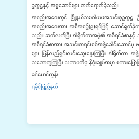
ဥက္ကဋ္ဌနှင့် အမှု‌ဆောင်များ တက်ရောက်ခဲ့သည်။
အစည်းအဝေးတွင် မြို့နယ်သမဝါယမအသင်းစုဥက္ကဋ္ဌ ဦး
အစည်းအဝေးအား အစီအစဉ်(၉)ရပ်ဖြင့်‌ ဆောင်ရွက်ခဲ့ကာ
သည်။ ဆက်လက်ပြီး ဒါရိုက်တာအဖွဲ့၏ အစီရင်ခံစာနှင့်
အစီရင်ခံစာအား အသင်းစာရင်းစစ်အဖွဲ့ခေါင်းဆောင်မှ ဖ
များ ပြန်လည်ရှင်းလင်းဆွေးနွေးကြပြီး ဒါရိုက်တာ 
သဘောတူကြပြီး သဘာပတိမှ နိဂုံးချုပ်အမှာ စကားပြောကြ
ခင်မောင်ထွန်း
ရခိုင်ပြည်နယ်