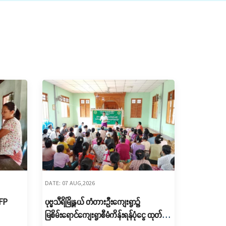
DATE: 07 AUG,2026
RFP
ပုဗ္ဗသီရိမြို့နယ် တံတားဦးကျေးရွာ၌
မြစိမ်းရောင်ကျေးရွာစီမံကိန်းရန်ပုံငွေ ထုတ်