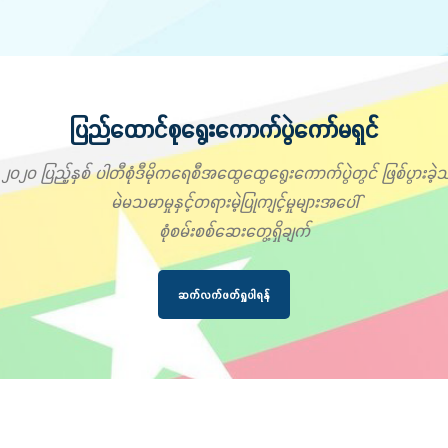
ပြည်ထောင်စုရွေးကောက်ပွဲကော်မရှင်
၂၀၂၀ ပြည့်နှစ် ပါတီစုံဒီမိုကရေစီအထွေထွေရွေးကောက်ပွဲတွင် ဖြစ်ပွားခဲ့သ
မဲမသမာမှုနှင့်တရားမဲ့ပြုကျင့်မှုများအပေါ်
စုံစမ်းစစ်ဆေးတွေ့ရှိချက်
ဆက်လက်ဖတ်ရှုပါရန်