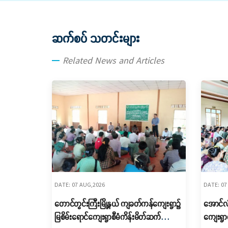
ဆက်စပ် သတင်းများ
Related News and Articles
DATE: 07 AUG,2026
DATE: 07
တောင်တွင်းကြီးမြို့နယ် ကျခတ်ကန်ကျေးရွာ၌
အောင်လံမ
မြစိမ်းရောင်ကျေးရွာစီမံကိန်းမိတ်ဆက်
ကျေးရွာ