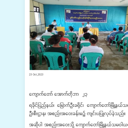
23 Oct,2023
ကျောက်တော် အောက်တိုဘာ ၂၃
ရခိုင်ပြည်နယ်၊ မြောက်ဦးခရိုင်၊ ကျောက်တော်မြို
ဦးစီးဌာန၊ အစည်းအဝေးခန်းမ၌ ကျင်းပပြုလုပ်ခဲ့သည်။
အဆိုပါ အစည်းအဝေးသို့ ကျောက်တော်မြို့နယ်သမဝါယမဦ