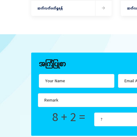
ရှင်းလင်းခြင်းနှင့် ကော်မတီဖွဲ့စည်းခြင်း
Village)
ပြုလုပ်
ဆက်လက်ဖတ်ရှုရန်
ဖွဲ့စည်း
ဆက်လက်
အကြံပြုစာ
8 + 2 =