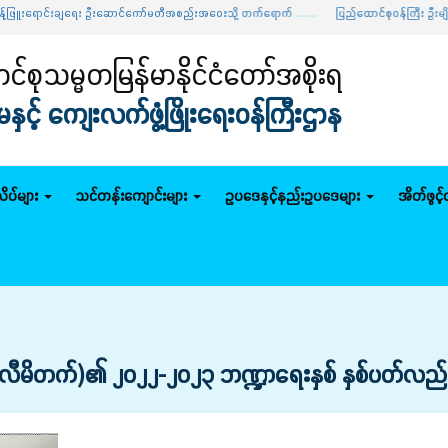
င်းချရေး ဦးဆောင်ကော်မတီအစည်းအဝေးသို့ တက်ရောက်
.......
ပြည်ထောင်စုဝန်ကြီး ဦးမျိုးဇော်သိမ်း 
်စုသမ္မတမြန်မာနိုင်ငံတော်အစိုးရ
င့် ကျေးလက်ဖွံ့ဖြိုးရေးဝန်ကြီးဌာန
ိပ်များ
သင်တန်းကျောင်းများ
ဥပဒေနှင့်နည်းဥပဒေများ
အိတ်ဖွင့
ီမိတက်)၏ ၂၀၂၂-၂၀၂၃ ဘဏ္ဍာရေးနှစ် နှစ်ပတ်လည်