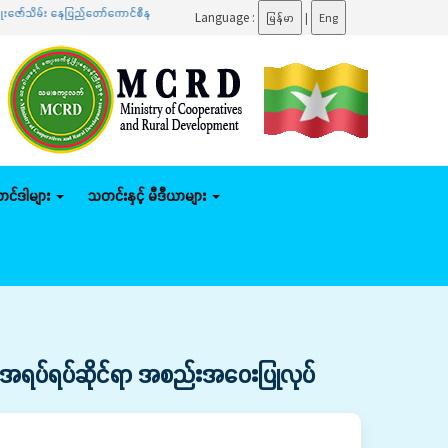
နေပြည်တော်ကောင်စီနယ်မြေအတွင်း သမဝါယမစနစ် စိုက်ပျိုးမွေးမြူရေး၊ မိသားစုဝင်ငွေတိုးပွားရေး၊ ဒေသ
Language :
မြန်မာ
|
Eng
်တင်ဒါများ
သတင်းနှင့် မီဒီယာများ
အရပ်ရပ်ဆိုင်ရာ အစည်းအဝေးပြုလုပ်