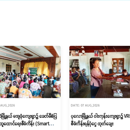
 AUG,2026
DATE: 07 AUG,2026
ြို့နယ် မအူခုံကျေးရွာ၌ ခေတ်မီစံပြ
ပုလောမြို့နယ် ဝါးကုန်းကျေးရွာ၌ ‌V
ထူထောင်ရေးစီမံကိန်း (Smart
စီမံကိန်းရန်ပုံငွေ ထုတ်ချေး