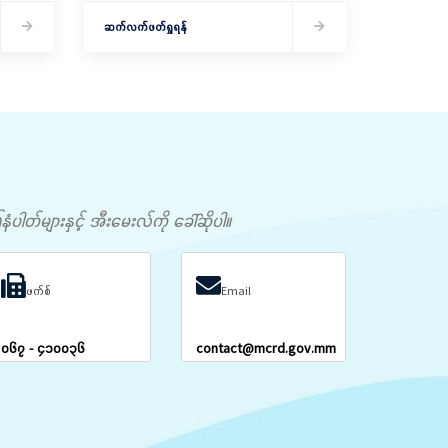
ချေး
ဆက်လက်ဖတ်ရှုရန်
တ်များနှင့် အီးမေးလ်ကို ခေါ်ဆိုပါ။
ဖက်စ်
Email
၀၆၇ - ၄၁၀၀၃၆
contact@mcrd.gov.mm