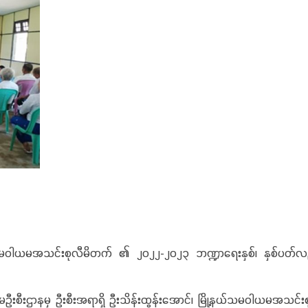
့နယ်သမဝါယမအသင်းစုလီမိတက် ၏ ၂၀၂၂-၂၀၂၃ ဘဏ္ဍာရေးနှစ်၊ နှစ်ပတ်
းစီးဌာနမှ ဦးစီးအရာရှိ ဦးသိန်းထွန်းအောင်၊ မြို့နယ်သမဝါယမအသင်းစ