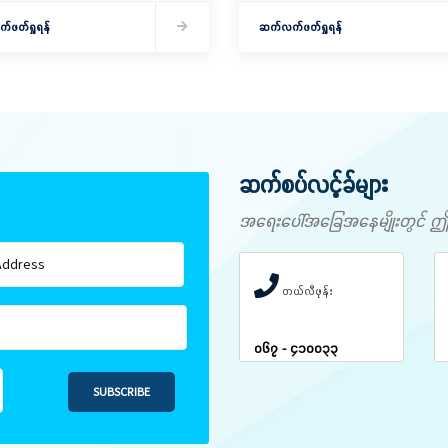
 မိတ်ဆက်ရှင်လင်းခြင်းနှင့်ကော်မတီ
ဖတ်ရှုရန်
ဆက်လက်ဖတ်ရှုရန်
ဆက်စပ်လင့်ခ်များ
အရေးပေါ်အခြေအနေမျိုးတွင် ဤနံပါ
တယ်လီဖုန်း
၀၆၇ - ၄၁၀၀၃၃
SUBSCRIBE