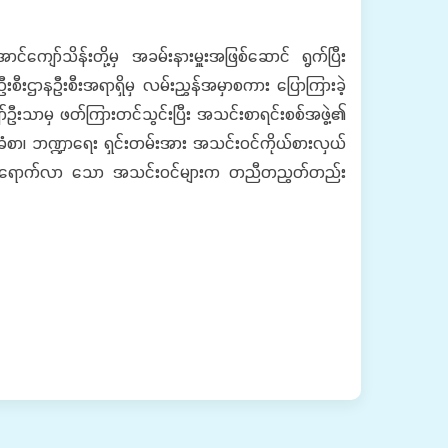
ော်သိန်းတို့မှ အခမ်းနားမှူးအဖြစ်ဆောင် ရွက်ပြီး
ီးဌာနဦးစီးအရာရှိမှ လမ်းညွှန်အမှာစကား ပြောကြားခဲ့
်ဦးသာမှ ဖတ်ကြားတင်သွင်းပြီး အသင်းစာရင်းစစ်အဖွဲ့၏
်ခံစာ၊ ဘဏ္ဍာရေး ရှင်းတမ်းအား အသင်းဝင်ကိုယ်စားလှယ်
ားအား တက်ရောက်လာ သော အသင်းဝင်များက တညီတညွတ်တည်း