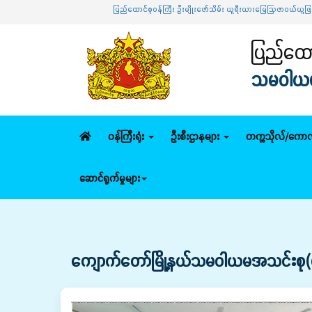
ပြည်ထောင်စုဝန်ကြီး ဦးမျိုးဇော်သိမ်း ယူရီးယားမြေဩဇာဝယ်ယူဖြန့်ဖြူးရော
ပြည်ထောင
သမဝါယမနှ
ဝန်ကြီးရုံး
ဦးစီးဌာနများ
တက္ကသိုလ်/ကောလ
ဆောင်ရွက်မှုများ
ကျောက်တော်မြို့နယ်သမဝါယမအသင်းစု(လ