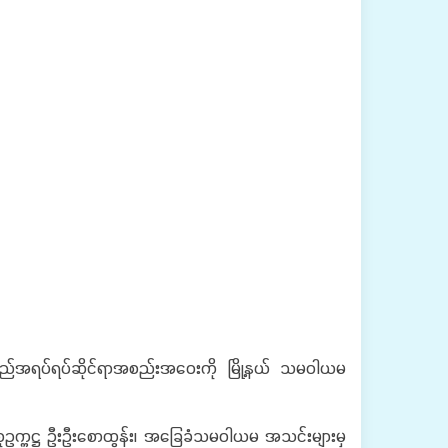
လည်အရပ်ရပ်ဆိုင်ရာအစည်းအ‌ဝေးကို မြို့နယ် သမဝါယမ
ုဥက္ကဋ္ဌ ဦးဦးစောထွန်း၊ အခြေခံသမဝါယမ အသင်းများမှ