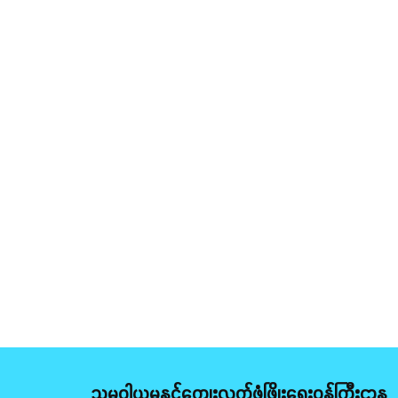
သမဝါယမနှင့်ကျေးလက်ဖွံ့ဖြိုးရေးဝန်ကြီးဌာန