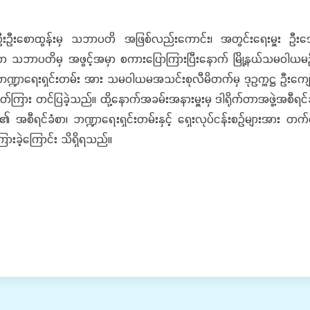
ဦးစောထွန်းမှ သဘာပတိ အဖြစ်လည်းကောင်း၊ အတွင်းရေးမှူး ဦးအောင်ကျ
 သဘာပတိမှ အဖွင့်အမှာ စကားပြောကြားပြီး‌နောက် မြို့နယ်သမဝါယမဦးစ
 ဘဏ္ဍာရေးရှင်းတမ်း အား သမဝါယမအသင်းစုလီမိတက်မှ ဒုဥက္ကဋ္ဌ ဦးကျော
တ်ကြား တင်ပြခဲ့သည်။ ထို့နောက်အခမ်းအနားမှူးမှ ဒါရိုက်တာအဖွဲ့အစီရင
အဖွဲ့၏ အစီရင်ခံစာ၊ ဘဏ္ဍာရေးရှင်းတမ်းနှင့် ရှေးလုပ်ငန်းစဉ်မျ
ားခဲ့ကြောင်း သိရှိရသည်။