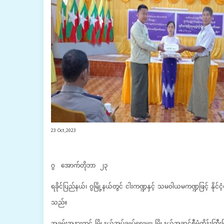
23 Oct,2023
ဂွ အောက်တိုဘာ ၂၃
ရခိုင်ပြည်နယ်၊ ဂွမြို့နယ်တွင် ငါးကဏ္ဍနှင့် သမဝါယမကဏ္ဍဖြင့် နိုင်
သည်။
အခမ်းအနားတွင် မြို့နယ်အုပ်ချုပ်ရေးမှူး၊ မြို့နယ်အဆင့်စီမံကိန်းကြ