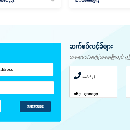
ဖတ်ရှုရန်
ဆက်လက်ဖတ်ရှုရန်
ဆက်စပ်လင့်ခ်များ
အရေးပေါ်အခြေအနေမျိုးတွင် ဤနံပါ
တယ်လီဖုန်း
၀၆၇ - ၄၁၀၀၃၃
SUBSCRIBE