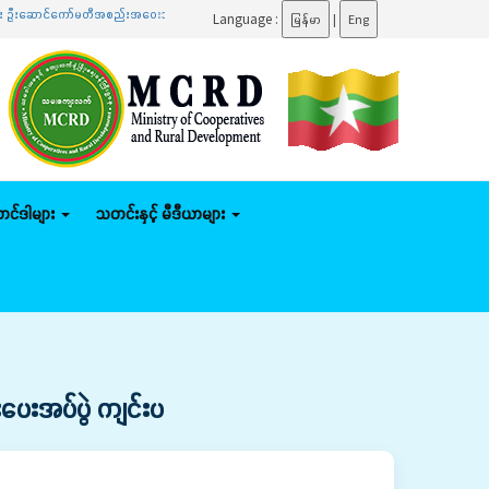
်ကော်မတီအစည်းအဝေးသို့ တက်ရောက်
.......
ပြည်ထောင်စုဝန်ကြီး ဦးမျိုးဇော်သိမ်း နေပြည်တော်ကောင်စ
Language :
မြန်မာ
|
Eng
်တင်ဒါများ
သတင်းနှင့် မီဒီယာများ
င်းပေးအပ်ပွဲ ကျင်းပ