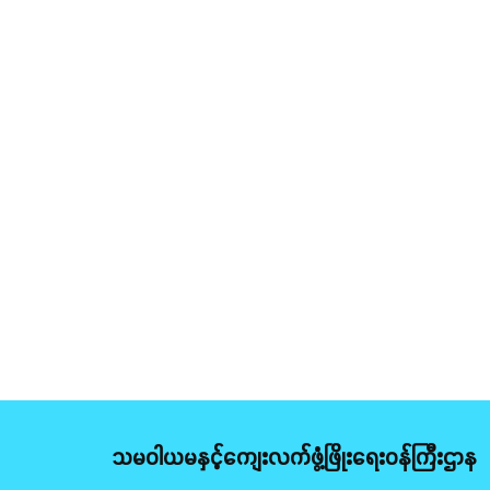
သမဝါယမနှင့်ကျေးလက်ဖွံ့ဖြိုးရေးဝန်ကြီးဌာန