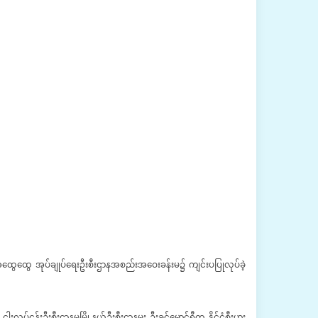
ု့နယ်အထွေထွေ အုပ်ချုပ်ရေးဦးစီးဌာနအစည်းအဝေးခန်းမ၌ ကျင်းပပြုလုပ်ခဲ့
်ငန်းဦးစီးဌာနမှမြို့နယ်ဦးစီးဌာနမှူး ဦးခင်မောင်ရီက နိုင်ငံ့စီးပွား