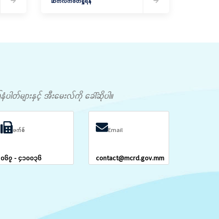
ဆက်လက်ဖတ်ရှုရန်
တ်များနှင့် အီးမေးလ်ကို ခေါ်ဆိုပါ။
ဖက်စ်
Email
၀၆၇ - ၄၁၀၀၃၆
contact@mcrd.gov.mm