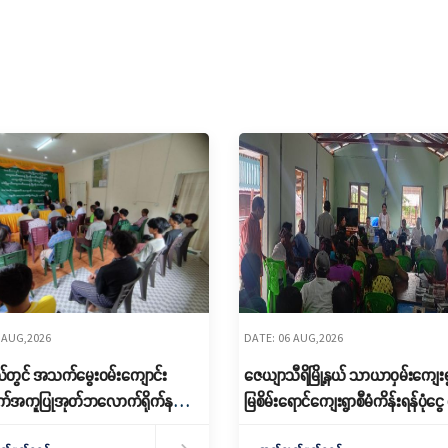
 AUG,2026
DATE: 06 AUG,2026
့နယ်တွင် အသက်မွေးဝမ်းကျောင်း
ဇေယျာသီရိမြို့နယ် သာယာဝှမ်းကျေးရ
အကူပြုအုတ်ဘလောက်ရိုက်နည်း
မြစိမ်းရောင်ကျေးရွာစီမံကိန်းရန်ပုံငွ
ွင့်လှစ်
ချေး