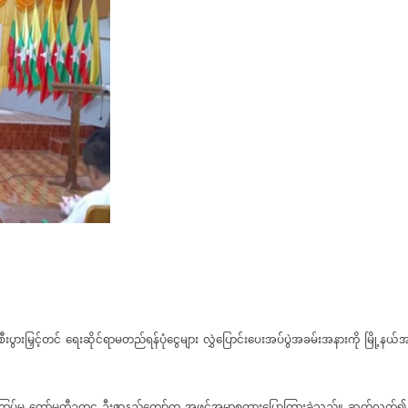
ငံ့စီးပွားမြှင့်တင် ရေးဆိုင်ရာမတည်ရန်ပုံငွေများ လွှဲပြောင်းပေးအပ်ပွဲအခမ်းအနားကို မြိ
ီးကြပ်မှု ကော်မတီဥက္ကဋ္ဌ ဦးဇာနည်ကျော်က အဖွင့်အမှာစကားပြောကြားခဲ့သည်။ ဆက်လက်၍ ငါးလုပ