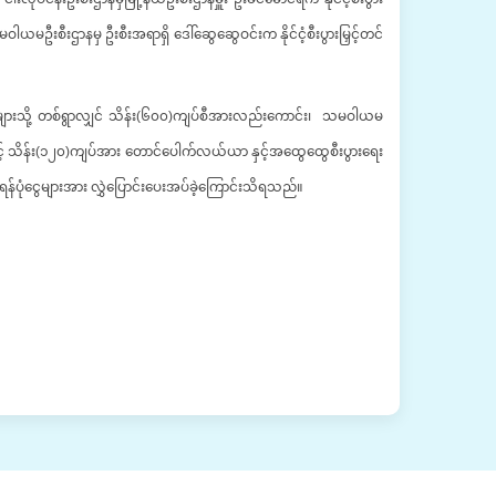
ယမဦးစီးဌာနမှ ဦးစီးအရာရှိ ဒေါ်ဆွေဆွေဝင်းက နိုင်ငံ့စီးပွားမြှင့်တင်
ကော်မတီများသို့ တစ်ရွာလျှင် သိန်း(၆၀၀)ကျပ်စီအားလည်းကောင်း၊ သမဝါယမ
နှင့် သိန်း(၁၂၀)ကျပ်အား တောင်ပေါက်လယ်ယာ နှင့်အထွေထွေစီးပွားရေး
ရန်ပုံငွေများအား လွှဲပြောင်းပေးအပ်ခဲ့ကြောင်းသိရသည်။