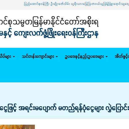
ပြည်ထောင်စုဝန်ကြီး ဦးမျိုးဇော်သိမ်း ယူရီးယားမြေဩဇာဝယ်ယူဖြန့်ဖြူးရောင်းချရေး ဦးဆောင
်စုသမ္မတမြန်မာနိုင်ငံတော်အစိုးရ
င့် ကျေးလက်ဖွံ့ဖြိုးရေးဝန်ကြီးဌာန
ိပ်များ
သင်တန်းကျောင်းများ
ဥပဒေနှင့်နည်းဥပဒေများ
အိတ်ဖွင့
ရန်ပုံငွေဖြင့် အရင်းမပျောက် မတည်ရန်ပုံငွေများ လွှဲပြော