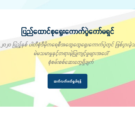
ပြည်ထောင်စုရွေးကောက်ပွဲကော်မရှင်
၂၀၂၀ ပြည့်နှစ် ပါတီစုံဒီမိုကရေစီအထွေထွေရွေးကောက်ပွဲတွင် ဖြစ်ပွားခဲ့သ
မဲမသမာမှုနှင့်တရားမဲ့ပြုကျင့်မှုများအပေါ်
စုံစမ်းစစ်ဆေးတွေ့ရှိချက်
ဆက်လက်ဖတ်ရှုပါရန်