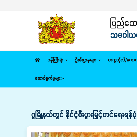
ပြည်ထောင
သမဝါယမနှ
ဝန်ကြီးရုံး
ဦးစီးဌာနများ
တက္ကသိုလ်/ကောလ
ဆောင်ရွက်မှုများ
ဂွမြို့နယ်တွင် နိုင်ငံ့စီးပွားမြှင့်တင်ရေး