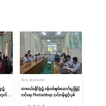
DATE: 06 AUG,2026
ွာ၌
ထားဝယ်ခရိုင်ရုံး၌ ဝန်ထမ်းစွမ်းဆောင်ရည်မြှင့်
ေ ထုတ်
တင်ရေး Photoshhop သင်တန်းဖွင့်လှစ်