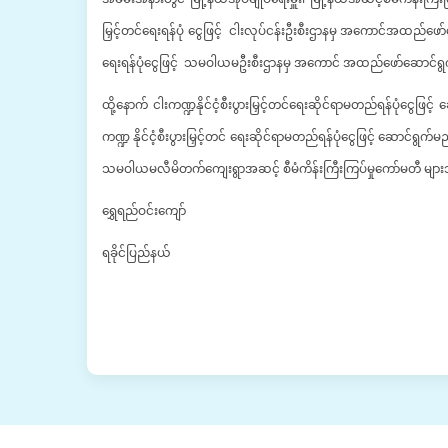
မြှင့်တင်ရေးရန်ပုံ ငွေဖြင့် ငါးလုပ်ငန်းဦးစီးဌာနမှ အကောင်အထည်ဖော်
ရေးရန်ပုံငွေဖြင့် သမဝါယမဦးစီးဌာနမှ အကောင် အထည်ဖော်ဆောင်ရွက
ထို့နောက် ငါးကဏ္ဍနိုင်ငံ့စီးပွားမြှင့်တင်ရေးဆိုင်ရာမတည်ရန်ပုံငွေ
ကဏ္ဍ နိုင်ငံ့စီးပွားမြှင့်တင် ရေးဆိုင်ရာမတည်ရန်ပုံငွေဖြင့် ဆေ
သမဝါယမလီမိတက်ကျေးရွာအဆင့် စီမံကိန်းကြီးကြပ်မှုကော်မတီ များသို့လ
ရွှေရည်ဝင်းကျော်
ရခိုင်ပြည်နယ်