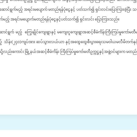
ဆောင်ရွက်မည့် အရင်းမပျောက် မတည်ရန်ပုံငွေနှင့် ပတ်သက်၍ ရှင်းလင်းပြောကြားခဲ့ပြီး သမဝါ
်မည့် အရင်းမပျောက်မတည်ရန်ပုံငွေနှင့်ပတ်သက်၍ ရှင်းလင်း ပြောကြားသည်။
ဖြင့် ဆောင်ရွက် မည့် ကြွေချိုင်ကျေးရွာနှင့် မကျေးငူကျေးရွာအဆင့်စီမံကိန်းကြီးကြပ်မှု
ာင်ရွက်မည့် သိန်း(၂၄၀)ကျပ်အား ဆပ်သွားလယ်ယာ နှင့်အထွေထွေစီးပွားရေးသမဝါယမလီမိတက်
ည်းကောင်း မြို့နယ်အဆင့်စီမံကိန်း ကြီးကြပ်မှုကော်မတီဥက္ကဋ္ဌနှင့်အဖွဲ့ဝင်များက မတည်