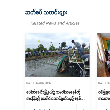
ဆက်စပ် သတင်းများ
Related News and Articles
DATE: 06 AUG,2026
DATE: 06
ပေါက်ခေါင်းမြို့နယ်၌ သမဝါယမစနစ်ကို
ငဖဲမြို
အခြေခံ၍ စုပေါင်းဆောင်ရွက်သည့် စနစ်ကျ
အထောက်
သော စိုက်ပျိုးရေးဆောင်ရွက်
သင်တန်းဖ