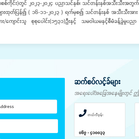
င်၊စစ်ကိုင်း)တွင် ၂၀၂၃-၂၀၂၄ ပညာသင်နှစ်၊ သင်တန်းနှစ်အသီးသီးအတ
များထုတ်ပြန်၍ ( ၁၆-၁၁-၂၀၂၃ ) ရက်မှစ၍ သင်တန်းနှစ် အသီးသီးအား ပ
း/ကျောင်းသူ စုစုပေါင်း(၁၅၃၁)ဦးနှင့် သမဝါယမနှင့်စီမံခန့်ခွဲမှုပည
ဆက်စပ်လင့်ခ်များ
အရေးပေါ်အခြေအနေမျိုးတွင် ဤနံပါ
တယ်လီဖုန်း
၀၆၇ - ၄၁၀၀၃၃