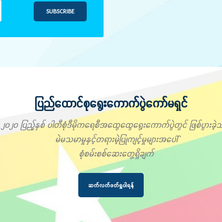
SUBSCRIBE
ပြည်ထောင်စုရွေးကောက်ပွဲကော်မရှင်
၂၀၂၀ ပြည့်နှစ် ပါတီစုံဒီမိုကရေစီအထွေထွေရွေးကောက်ပွဲတွင် ဖြစ်ပွားခဲ့သ
မဲမသမာမှုနှင့်တရားမဲ့ပြုကျင့်မှုများအပေါ်
စုံစမ်းစစ်ဆေးတွေ့ရှိချက်
ဆက်လက်ဖတ်ရှုပါရန်