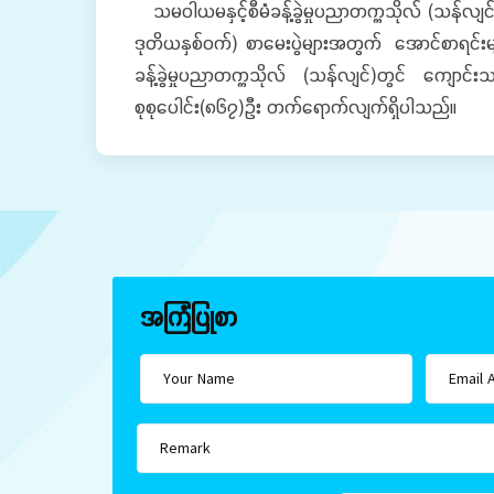
သမဝါယမနှင့်စီမံခန့်ခွဲမှုပညာတက္ကသိုလ် (သန်လျ
ဒုတိယနှစ်ဝက်) စာမေးပွဲများအတွက် အောင်စာရင်း
ခန့်ခွဲမှုပညာတက္ကသိုလ် (သန်လျင်)တွင် ကျောင်းသာ
စုစုပေါင်း(၈၆၇)ဦး တက်ရောက်လျက်ရှိပါသည်။
အကြံပြုစာ