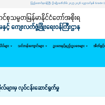
ပြည်ထောင်စုဝန်ကြီး ဦးမျိုးဇော်သိမ်း ၂၀၂၅-၂၀၂၆ ပညာသင်နှစ် Grade-12 စာမေးပွဲအ
်စုသမ္မတမြန်မာနိုင်ငံတော်အစိုးရ
င့် ကျေးလက်ဖွံ့ဖြိုးရေးဝန်ကြီးဌာန
ိပ်များ
သင်တန်းကျောင်းများ
ဥပဒေနှင့်နည်းဥပဒေများ
အိတ်ဖွင့
ုလ်များမှ လုပ်ငန်းဆောင်ရွက်မှု