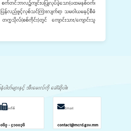
ွက် စက်တင်ဘာလ၌ကျင်းပပြုလုပ်ခဲ့သော(ပထမနှစ်ဝက်၊
ြန်လည်ဖွင့်လှစ်သင်ကြားလျက်ရာ သမဝါယမနှင့်စီမံ
ာ တက္ကသိုလ်(စစ်ကိုင်း)တွင် ကျောင်းသား/ကျောင်းသူ
တ်များနှင့် အီးမေးလ်ကို ခေါ်ဆိုပါ။
ဖက်စ်
Email
၀၆၇ - ၄၁၀၀၃၆
contact@mcrd.gov.mm