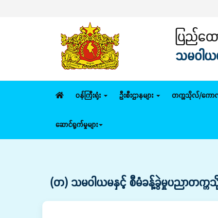
ပြည်ထောင
သမဝါယမနှ
ဝန်ကြီးရုံး
ဦးစီးဌာနများ
တက္ကသိုလ်/ကောလ
ဆောင်ရွက်မှုများ
(တ) သမဝါယမနှင့် စီမံခန့်ခွဲမှုပညာတက္ကသိ