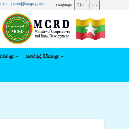
ောင်မြင်သူများနှင့် ဂုဏ်ထူးရရှိသူများကို ဆုများချီးမြှင့်ပေးအပ်
.......
ပြည်ထောင်စုဝန်ကြီး ဦးမ
Language :
မြန်မာ
|
Eng
်တင်ဒါများ
သတင်းနှင့် မီဒီယာများ