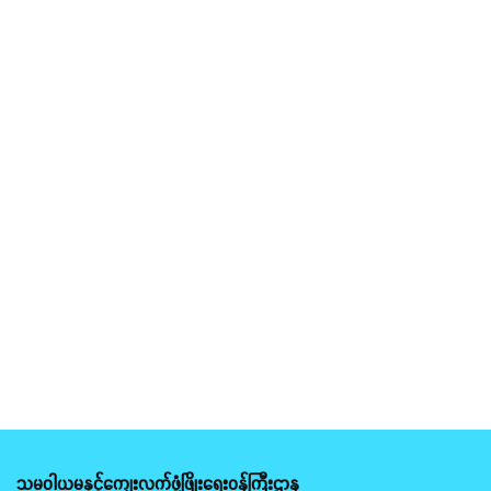
သမဝါယမနှင့်ကျေးလက်ဖွံ့ဖြိုးရေးဝန်ကြီးဌာန