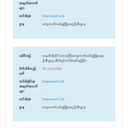
အချက်အလက်
များ
တင်ဒါပုံစံ
Download Link
ဌာန
ကျေးလက်လမ်းဖွံ့ဖြိုးရေးဦးစီးဌာန
ခေါင်းစဉ်
တနင်္သာရီတိုင်းဒေသကြီးကျေးလက်လမ်းဖွံ့ဖြိုးရေး
ဦးစီးဌာန အိတ်ဖွင့်တင်ဒါခေါ်ယူခြင်း
ပိတ်သိမ်းမည့်
19 June 2026
ရက်
တင်ဒါဆိုင်ရာ
Download Link
အချက်အလက်
များ
တင်ဒါပုံစံ
Download Link
ဌာန
ကျေးလက်လမ်းဖွံ့ဖြိုးရေးဦးစီးဌာန