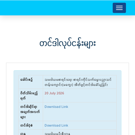
Toggle
navigatio
တင်ဒါလုပ်ငန်းများ
ခေါင်းစဉ်
သမဝါယမစာရင်း‌ရေး စာရင်းကိုင်သက်မွေးပညာသင်
တန်းကျောင်း(မကွေး) အိတ်ဖွင့်တင်ဒါခေါ်ယူခြင်း
ပိတ်သိမ်းမည့်
20 July 2026
ရက်
တင်ဒါဆိုင်ရာ
Download Link
အချက်အလက်
များ
တင်ဒါပုံစံ
Download Link
ဌာန
သမဝါယမဦးစီးဌာန