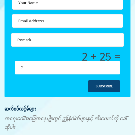
2 + 25 =
SUBSCRIBE
ဆက်စပ်လင့်ခ်များ
အရေးပေါ်အခြေအနေမျိုးတွင် ဤနံပါတ်များနှင့် အီးမေးလ်ကို ခေါ်
ဆိုပါ။