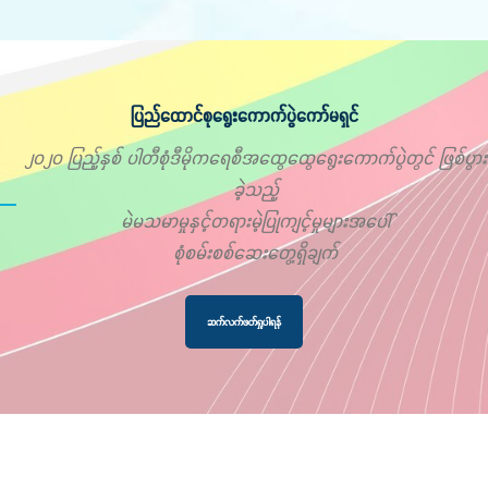
ပြည်ထောင်စုရွေးကောက်ပွဲကော်မရှင်
၂၀၂၀ ပြည့်နှစ် ပါတီစုံဒီမိုကရေစီအထွေထွေရွေးကောက်ပွဲတွင် ဖြစ်ပွား
ခဲ့သည့်
မဲမသမာမှုနှင့်တရားမဲ့ပြုကျင့်မှုများအပေါ်
စုံစမ်းစစ်ဆေးတွေ့ရှိချက်
ဆက်လက်ဖတ်ရှုပါရန်