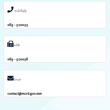
တယ်လီဖုန်း
၀၆၇ - ၄၁၀၀၃၃
ဖက်စ်
၀၆၇ - ၄၁၀၀၃၆
Email
contact@mcrd.gov.mm