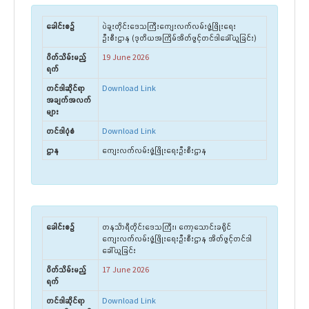
ခေါင်းစဉ်
ပဲခူးတိုင်းဒေသကြီးကျေးလက်လမ်းဖွံ့ဖြိုးရေး
ဦးစီးဌာန (ဒုတိယအကြိမ်အိတ်ဖွင့်တင်ဒါခေါ်ယူခြင်း)
ပိတ်သိမ်းမည့်
19 June 2026
ရက်
တင်ဒါဆိုင်ရာ
Download Link
အချက်အလက်
များ
တင်ဒါပုံစံ
Download Link
ဌာန
ကျေးလက်လမ်းဖွံ့ဖြိုးရေးဦးစီးဌာန
ခေါင်းစဉ်
တနင်္သာရီတိုင်းဒေသကြီး၊ ကော့သောင်းခရိုင်
ကျေးလက်လမ်းဖွံ့ဖြိုးရေးဦးစီးဌာန အိတ်ဖွင့်တင်ဒါ
ခေါ်ယူခြင်း
ပိတ်သိမ်းမည့်
17 June 2026
ရက်
တင်ဒါဆိုင်ရာ
Download Link