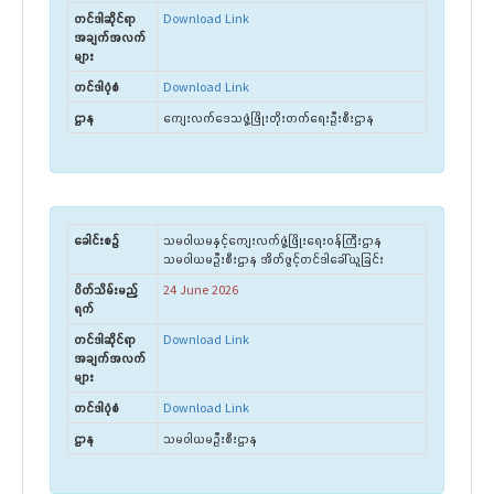
တင်ဒါဆိုင်ရာ
Download Link
အချက်အလက်
များ
တင်ဒါပုံစံ
Download Link
ဌာန
ကျေးလက်ဒေသဖွံ့ဖြိုးတိုးတက်ရေးဦးစီးဌာန
ခေါင်းစဉ်
သမဝါယမနှင့်ကျေးလက်ဖွံ့ဖြိုးရေးဝန်ကြီးဌာန
သမဝါယမဦးစီးဌာန အိတ်ဖွင့်တင်ဒါခေါ်ယူခြင်း
ပိတ်သိမ်းမည့်
24 June 2026
ရက်
တင်ဒါဆိုင်ရာ
Download Link
အချက်အလက်
များ
တင်ဒါပုံစံ
Download Link
ဌာန
သမဝါယမဦးစီးဌာန