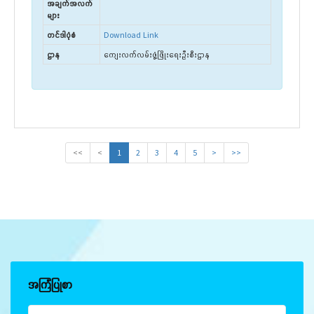
အချက်အလက်
များ
တင်ဒါပုံစံ
Download Link
ဌာန
ကျေးလက်လမ်းဖွံ့ဖြိုးရေးဦးစီးဌာန
<<
<
1
2
3
4
5
>
>>
အကြံပြုစာ