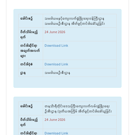
ခေါင်းစဉ်
သမဝါယမနှင့်ကျေးလက်ဖွံ့ဖြိုးရေးဝန်ကြီးဌာန
သမဝါယမဦးစီးဌာန အိတ်ဖွင့်တင်ဒါခေါ်ယူခြင်း
ပိတ်သိမ်းမည့်
24 June 2026
ရက်
တင်ဒါဆိုင်ရာ
Download Link
အချက်အလက်
များ
တင်ဒါပုံစံ
Download Link
ဌာန
သမဝါယမဦးစီးဌာန
ခေါင်းစဉ်
တနင်္သာရီတိုင်းဒေသကြီးကျေးလက်လမ်းဖွံ့ဖြိုးရေး
ဦးစီးဌာန (ဒုတိယအကြိမ် အိတ်ဖွင့်တင်ဒါခေါ်ယူခြင်း
ပိတ်သိမ်းမည့်
24 June 2026
ရက်
တင်ဒါဆိုင်ရာ
Download Link