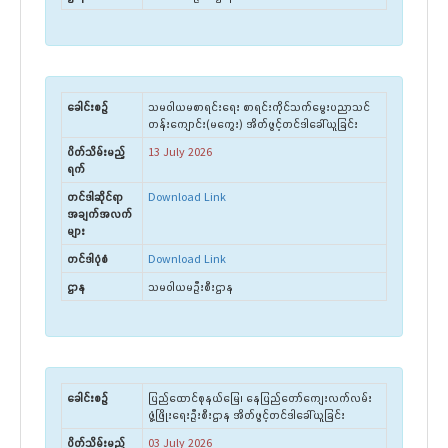
ခေါင်းစဉ်
သမဝါယမစာရင်း‌ရေး စာရင်းကိုင်သက်မွေးပညာသင်
တန်းကျောင်း(မကွေး) အိတ်ဖွင့်တင်ဒါခေါ်ယူခြင်း
ပိတ်သိမ်းမည့်
13 July 2026
ရက်
တင်ဒါဆိုင်ရာ
Download Link
အချက်အလက်
များ
တင်ဒါပုံစံ
Download Link
ဌာန
သမဝါယမဦးစီးဌာန
ခေါင်းစဉ်
ပြည်ထောင်စုနယ်မြေ၊ နေပြည်တော်ကျေးလက်လမ်း
ဖွံ့ဖြိုးရေးဦးစီးဌာန အိတ်ဖွင့်တင်ဒါခေါ်ယူခြင်း
ပိတ်သိမ်းမည့်
03 July 2026