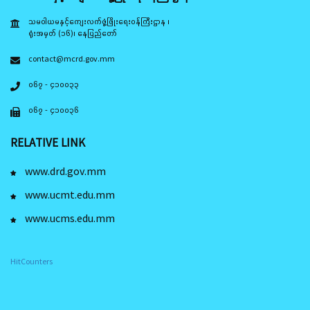
သမဝါယမနှင့်ကျေးလက်ဖွံ့ဖြိုးရေးဝန်ကြီးဌာန ၊
ရုံးအမှတ် (၁၆)၊ နေပြည်တော်
contact@mcrd.gov.mm
၀၆၇ - ၄၁၀၀၃၃
၀၆၇ - ၄၁၀၀၃၆
RELATIVE LINK
www.drd.gov.mm
www.ucmt.edu.mm
www.ucms.edu.mm
HitCounters