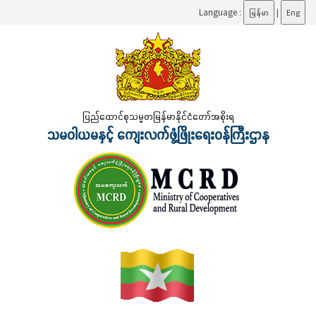
Language :
မြန်မာ
|
Eng
ပြည်ထောင်စုသမ္မတမြန်မာနိုင်ငံတော်အစိုးရ
သမဝါယမနှင့် ကျေးလက်ဖွံ့ဖြိုးရေးဝန်ကြီးဌာန