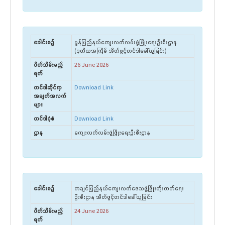
ခေါင်းစဉ်
မွန်ပြည်နယ်ကျေးလက်လမ်းဖွံ့ဖြိုးရေးဦးစီးဌာန
(ဒုတိယအကြိမ် အိတ်ဖွင့်တင်ဒါခေါ်ယူခြင်း)
ပိတ်သိမ်းမည့်
26 June 2026
ရက်
တင်ဒါဆိုင်ရာ
Download Link
အချက်အလက်
များ
တင်ဒါပုံစံ
Download Link
ဌာန
ကျေးလက်လမ်းဖွံ့ဖြိုးရေးဦးစီးဌာန
ခေါင်းစဉ်
ကချင်ပြည်နယ်ကျေးလက်ဒေသဖွံ့ဖြိုးတိုးတက်ရေး
ဦးစီးဌာန အိတ်ဖွင့်တင်ဒါခေါ်ယူခြင်း
ပိတ်သိမ်းမည့်
24 June 2026
ရက်