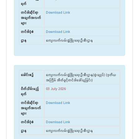
ရက်
တင်ဒါဆိုင်ရာ
Download Link
အချက်အလက်
များ
တင်ဒါပုံစံ
Download Link
ဌာန
ကျေးလက်လမ်းဖွံ့ဖြိုးရေးဦးစီးဌာန
ခေါင်းစဉ်
ကျေးလက်လမ်းဖွံ့ဖြိုးရေးဦးစီးဌာန(ရုံးချုပ်) (ဒုတိယ
အကြိမ် အိတ်ဖွင့်တင်ဒါခေါ်ယူခြင်း)
ပိတ်သိမ်းမည့်
03 July 2026
ရက်
တင်ဒါဆိုင်ရာ
Download Link
အချက်အလက်
များ
တင်ဒါပုံစံ
Download Link
ဌာန
ကျေးလက်လမ်းဖွံ့ဖြိုးရေးဦးစီးဌာန