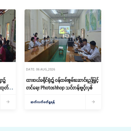
DATE: 06 AUG,2026
ွာ၌
ထားဝယ်ခရိုင်ရုံး၌ ဝန်ထမ်းစွမ်းဆောင်ရည်မြှင့်
ေ ထုတ်
တင်ရေး Photoshhop သင်တန်းဖွင့်လှစ်
ဆက်လက်ဖတ်ရှုရန်