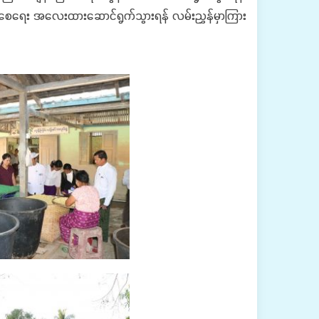
ြစ်စေရေး အလေးထားဆောင်ရွက်သွားရန် လမ်းညွှန်မှာကြား