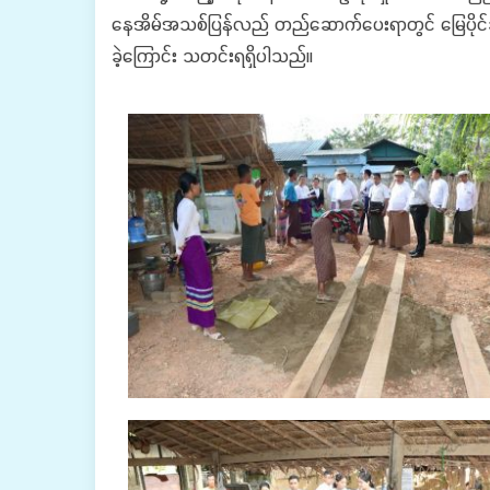
နေအိမ်အသစ်ပြန်လည် တည်ဆောက်ပေးရာတွင် မြေပိုင်ဆိုင
ခဲ့ကြောင်း သတင်းရရှိပါသည်။