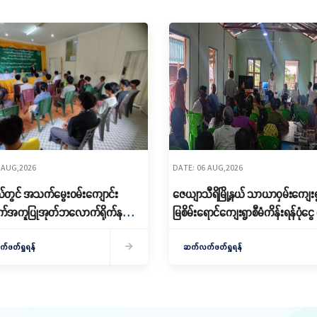
 AUG,2026
DATE: 06 AUG,2026
့နယ်တွင် အသက်မွေးဝမ်းကျောင်း
ဇေယျာသီရိမြို့နယ် သာယာဝှမ်းကျေးရ
အကူပြုအုတ်ဘလောက်ရိုက်နည်း
မြစိမ်းရောင်ကျေးရွာစီမံကိန်းရန်ပုံငွ
ွင့်လှစ်
ချေး
ဖတ်ရှုရန်
ဆက်လက်ဖတ်ရှုရန်