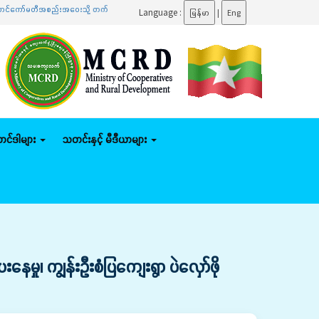
ည်းအဝေးသို့ တက်ရောက်
.......
ပြည်ထောင်စုဝန်ကြီး ဦးမျိုးဇော်သိမ်း နေပြည်တော်ကောင်စီနယ်မြေအတွင
Language :
မြန်မာ
|
Eng
်တင်ဒါများ
သတင်းနှင့် မီဒီယာများ
ှု၊ ကျွန်းဦးစံပြကျေးရွာ ပဲလှော်ဖို