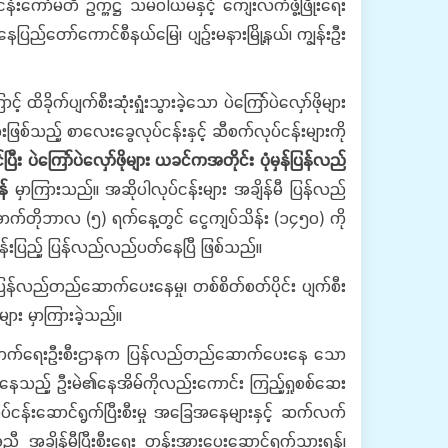
်းကော်မတီ ဥက္ကဋ္ဌ သမဝါယမနှင့် ကျေးလက်ဖွံ့ဖြိုးရေး
နေပြည်တော်ကောင်စီနယ်မြေ၊ ပျဉ်းမနားမြို့နယ်၊ ကျွန်းဦး
င့် ထိခိုက်ပျက်စီးဆုံးရှုံးသွားခဲ့သော ပဲကြော်ပဲလှော်ဖိုများ
ဖြစ်သည့် စာလေးခွေလုပ်ငန်းနှင့် ဆီစက်လုပ်ငန်းများကို
ြီး ပဲကြော်ပဲလှော်ဖိုများ ယခင်ကအတိုင်း ပုံမှန်ပြန်လည်
ရန်
မှာကြားသည်။ အဆိုပါလုပ်ငန်းများ အချိန်မီ ပြန်လည်
ောက်တိုဘာလ (၅) ရက်နေ့တွင် ငွေကျပ်သိန်း (၁၄၅၀) ကို
ာနှုန်းပြည့် ပြန်လည်လည်ပတ်နေပြီ ဖြစ်သည်။
်လည်တည်ဆောက်ပေးနေမှု၊ တစ်စိတ်စတ်ပိုင်း ပျက်စီး
ျား မှာကြားခဲ့သည်။
ိုးတက်ရေးဦးစီးဌာနက ပြန်လည်တည်ဆောက်ပေးနေ သော
ပေးနေသည့် ဦးမဲ၏နေအိမ်ကိုလည်းကောင်း ကြည့်ရှုစစ်ဆေး
 လုပ်ငန်းဆောင်ရွက်ပြီးစီးမှု အခြေအနေများနှင့် ဆက်လက်
ညီ အချိန်မီပြီးစီးရေး တွန်းအားပေးဆောင်ရွက်သွားရန်၊