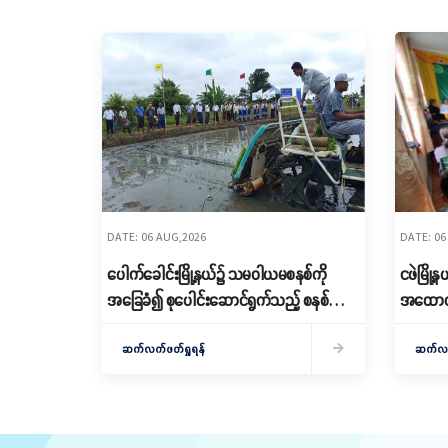
DATE: 06 AUG,2026
DATE: 06
ပေါက်ခေါင်းမြို့နယ်၌ သမဝါယမစနစ်ကို
ငဖဲမြို
အခြေခံ၍ စုပေါင်းဆောင်ရွက်သည့် စနစ်ကျ
အထောက်
သော စိုက်ပျိုးရေးဆောင်ရွက်
သင်တန်းဖ
ဆက်လက်ဖတ်ရှုရန်
ဆက်လက်