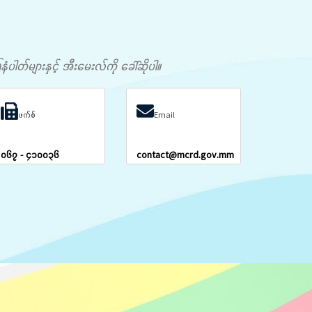
တ်များနှင့် အီးမေးလ်ကို ခေါ်ဆိုပါ။
ဖက်စ်
Email
၀၆၇ - ၄၁၀၀၃၆
contact@mcrd.gov.mm