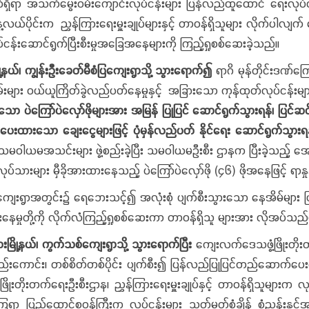
်ရှိရာ
အ
သက်မွေးဝမ်းကျောင်းလုပ်ငန်းများ ပြန်လည်ထူထောင် ရေးလုပ်ငန
ယ်ပိုင်းက ညွှန်ကြားရေးမှူးချုပ်များနှင့် တာဝန်ရှိသူများ လိုက်ပါလျက် 
်ငန်းဆောင်ရွက်ပြီးစီးမှုအခြေအနေများကို ကြည့်ရှုစစ်ဆေးခဲ့သည်။
ု့နယ်၊
ကျွန်းဦးခေတ်မီစံပြကျေးရွာသို့ သွားရောက်၍
ရာဂိ မုန်တိုင်းဒဏ်ကြော
်းများ ဝယ်ယူကြိတ်ခွဲလည်ပတ်နေမှုနှင့် အခြားသော ကုန်ထုတ်လုပ်ငန်းများ
ော ပဲကြော်ပဲလှော်ဖိုများအား အမြန် ပြုပြင် ဆောင်ရွက်သွားရန်၊ ပြင်ဆင်ပ
ီးပေးထားသော ချေးငွေများဖြင့် ပုံမှန်လည်ပတ် နိုင်‌ရေး ဆောင်ရွက်သွား
တ်သမဝါယမအသင်းများ ဖွဲ့စည်းခဲ့ပြီး သမဝါယမဦးစီး ဌာနက ပြီးခဲ့သည့် အ
လုပ်သားများ မှီခိုအားထားနေသည့် ပဲကြော်ပဲလှော်ဖို (၄၆) ဖိုအနေဖြင့် ရ
ွာအတွင်း၌ ရေဘေးသင့်၍ အလုံးစုံ ပျက်စီးသွားသော နေအိမ်များ ပြန
ုတို့ကို လိုက်လံကြည့်ရှုစစ်ဆေးကာ တာဝန်ရှိသူ များအား လိုအပ်သည်မ
ားမြို့နယ်၊ ကွက်သစ်ကျေးရွာသို့ သွားရောက်ပြီး
ကျေးလက်ဒေသဖွံ့ဖြိုးတ
်ကိုလည်းကောင်း၊ တစ်စိတ်တစ်ပိုင်း ပျက်စီး၍ ပြန်လည်ပြုပြင်တည်ဆောက်
ြိုးတိုးတက်ရေးဦးစီးဌာန၊ ညွှန်ကြားရေးမှူးချုပ်နှင့် တာဝန်ရှိသူများက
ရာ ပြည်ထောင်စုဝန်ကြီးက လုပ်ငန်းများ သတ်မှတ်စံချိန် စံညွှန်းနှင့်အ