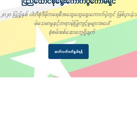
ပြည်ထောင်စုရွေးကောက်ပွဲကော်မရှင်
၂၀၂၀ ပြည့်နှစ် ပါတီစုံဒီမိုကရေစီအထွေထွေရွေးကောက်ပွဲတွင် ဖြစ်ပွားခဲ့သ
မဲမသမာမှုနှင့်တရားမဲ့ပြုကျင့်မှုများအပေါ်
စုံစမ်းစစ်ဆေးတွေ့ရှိချက်
ဆက်လက်ဖတ်ရှုပါရန်