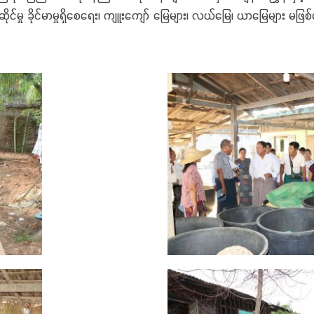
်မှု ခိုင်မာမှုရှိစေရေး၊ ကျူးကျော် မြေများ၊ လယ်မြေ၊ ယာမြေများ မဖ