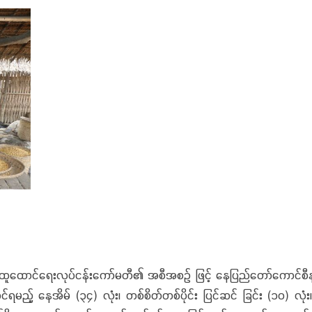
ရေးလုပ်ငန်းကော်မတီ၏ အစီအစဉ် ဖြင့် နေပြည်တော်ကောင်စီနယ်မြေ၊ မ
ည့် နေအိမ် (၃၄) လုံး၊ တစ်စိတ်တစ်ပိုင်း ပြင်ဆင် ခြင်း (၁၀) လုံး၊