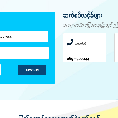
ဆက်စပ်လင့်ခ်များ
အရေးပေါ်အခြေအနေမျိုးတွင် ဤနံပါ
တယ်လီဖုန်း
၀၆၇ - ၄၁၀၀၃၃
SUBSCRIBE