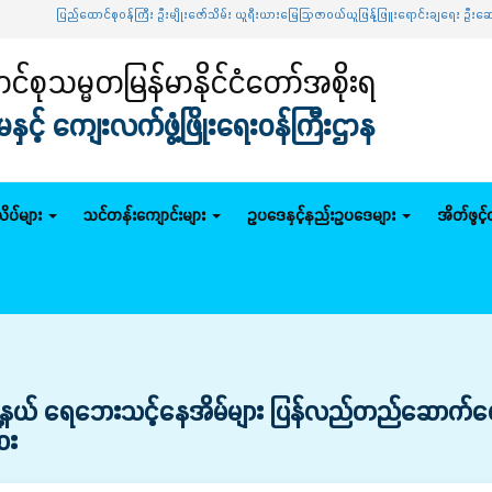
ာင်စုဝန်ကြီး ဦးမျိုးဇော်သိမ်း ယူရီးယားမြေဩဇာဝယ်ယူဖြန့်ဖြူးရောင်းချရေး ဦးဆောင်ကော်မတီအစ
်စုသမ္မတမြန်မာနိုင်ငံတော်အစိုးရ
င့် ကျေးလက်ဖွံ့ဖြိုးရေးဝန်ကြီးဌာန
ိပ်များ
သင်တန်းကျောင်းများ
ဥပဒေနှင့်နည်းဥပဒေများ
အိတ်ဖွင့
မြို့နယ် ရေဘေးသင့်နေအိမ်များ ပြန်လည်တည်ဆောက်ပေးနေမ
ေး