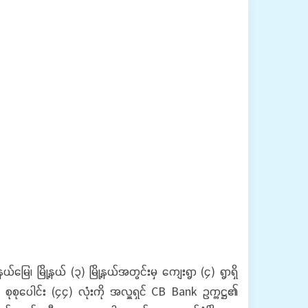
ြို့နယ် (၃) မြို့နယ်အတွင်းမှ ကျေးရွာ (၄) ရွာရှိ
 စုစုပေါင်း (၄၄) လုံးကို အလှူရှင် CB Bank ဥက္ကဋ္ဌ၏