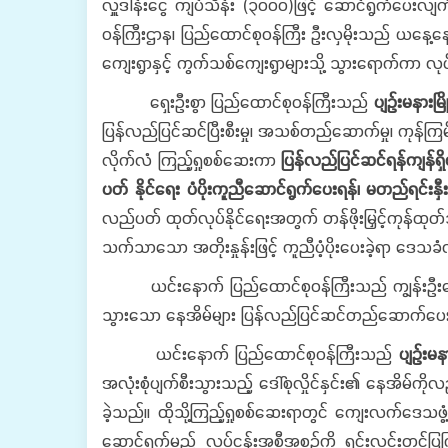
လှူဒါန်းငွေ ကျပ်သိန်း (၃၀၀၀)ဖြင့် ဆောင်ရွက်ပေးလျက
ဝန်ကြီးဌာန၊ ပြည်ထောင်စုဝန်ကြီး ဦးလှမိုးသည် ယနေ့နေ့လ
ကျေးရွာနှင့် ကွက်သစ်ကျေးရွာများသို့ သွားရောက်ကာ လုပ
ရှေးဦးစွာ ပြည်ထောင်စုဝန်ကြီးသည်
ပျဉ်းမနားမြိ
ပြန်လည်ပြင်ဆင်ပြီးစီးမှု၊ အသစ်တည်ဆောက်မှု၊ ကုန်ကြမ
လိုက်လံ ကြည့်ရှုစစ်ဆေးကာ
ပြန်လည်ပြင်ဆင်ရန်ကျန်ရှိသ
ပတ် နိုင်ရေး ပံပိုးကူညီဆောင်ရွက်ပေးရန်၊ မတည်ရင်းနှ
လည်ပတ် ထုတ်လုပ်နိုင်ရေးအတွက် တန်ဖိုးမြှင့်ကုန်ထု
သက်သာသော အတိုးနှုန်းဖြင့် ကူညီပံ့ပိုးပေးခဲ့ရာ ဒေသခံ
ယင်းနောက် ပြည်ထောင်စုဝန်ကြီးသည် ကျွန်းဦးကျေးရ
သွားသော နေအိမ်များ ပြန်လည်ပြင်ဆင်တည်ဆောက်ပေးနေမှ
ယင်းနောက် ပြည်ထောင်စုဝန်ကြီးသည်
ပျဉ်းမန
အလုံးစုံပျက်စီးသွားသည့် ဒေါ်စုလှိုင်နှင်း၏ နေအိမ
ခဲ့သည်။ ထိုသို့ကြည့်ရှုစစ်ဆေးရာတွင် ကျေးလက်ဒေသဖွံ့ဖ
ဆောင်ရွက်မည့် လုပ်ငန်းအစီအစဉ်ကို ရှင်းလင်းတင်ပြကြ