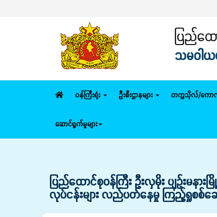
ပြည်ထေ
ပြည်ထောင
သမဝါယမနှ
ဝန်ကြီးရုံး
ဦးစီးဌာနများ
တက္ကသိုလ်/ကောလ
ဆောင်ရွက်မှုများ
ပြည်ထောင်စုဝန်ကြီး ဦးလှမိုး ပျဉ်းမနား
လုပ်ငန်းများ လည်ပတ်နေမှု ကြည့်ရှုစစ်ဆ