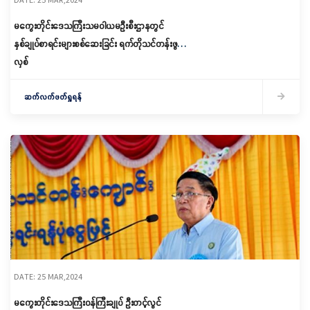
မကွေးတိုင်းဒေသကြီးသမဝါယမဦးစီးဌာနတွင်
နှစ်ချုပ်စာရင်းများစစ်ဆေးခြင်း ရက်တိုသင်တန်းဖွင့်
လှစ်
ဆက်လက်ဖတ်ရှုရန်
DATE: 25 MAR,2024
မကွေးတိုင်းဒေသကြီးဝန်ကြီးချုပ် ဦးတင့်လွင်