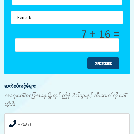
7 + 16 =
SUBSCRIBE
ဆက်စပ်လင့်ခ်များ
အရေးပေါ်အခြေအနေမျိုးတွင် ဤနံပါတ်များနှင့် အီးမေးလ်ကို ခေါ်
ဆိုပါ။
တယ်လီဖုန်း