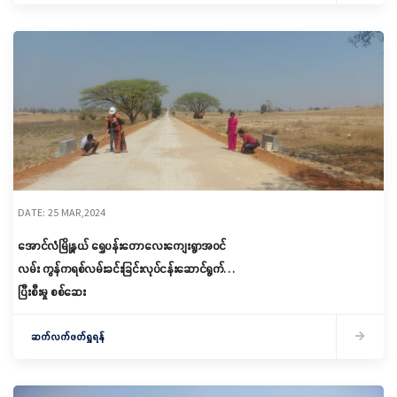
DATE: 25 MAR,2024
အောင်လံမြို့နယ် ရွှေပန်းတောလေးကျေးရွာအဝင်
လမ်း ကွန်ကရစ်လမ်းခင်းခြင်းလုပ်ငန်းဆောင်ရွက်
ပြီးစီးမှု စစ်ဆေး
ဆက်လက်ဖတ်ရှုရန်