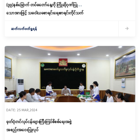
(၇၉)နှစ်မြောက် တပ်မတော်နေ့ကို ကြိုဆိုဂုဏ်ပြု
သောအားဖြင့် သမဝါယမစာရင်းရေးစာရင်းကိုင်သက်
မွေးပညာသင်တန်းကျောင်း (မကွေး) စာသင်ဆောင်
နှင့် သင်တန်းသူအိပ်ဆောင် ဖွင့်ပွဲအခမ်းအနား တက်
ဆက်လက်ဖတ်ရှုရန်
ရောက်
DATE: 25 MAR,2024
မှတ်ပုံတင်လုပ်ငန်းများကြီးကြပ်စိစစ်ရေးအဖွဲ့
အစည်းအဝေးပြုလုပ်