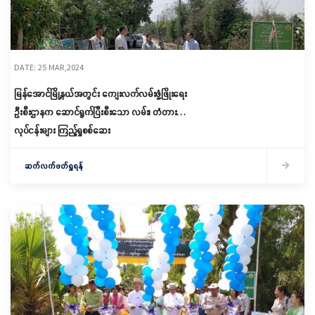
DATE: 25 MAR,2024
မြန်အောင်မြို့နယ်အတွင်း ကျေးလက်လမ်းဖွံ့ဖြိုးရေး
ဦးစီးဌာနက ဆောင်ရွက်ပြီးစီးသော လမ်း၊ တံတား
လုပ်ငန်းများ ကြည့်ရှုစစ်ဆေး
ဆက်လက်ဖတ်ရှုရန်