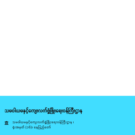
သမဝါယမနှင့်ကျေးလက်ဖွံ့ဖြိုးရေးဝန်ကြီးဌာန
သမဝါယမနှင့်ကျေးလက်ဖွံ့ဖြိုးရေးဝန်ကြီးဌာန ၊
ရုံးအမှတ် (၁၆)၊ နေပြည်တော်