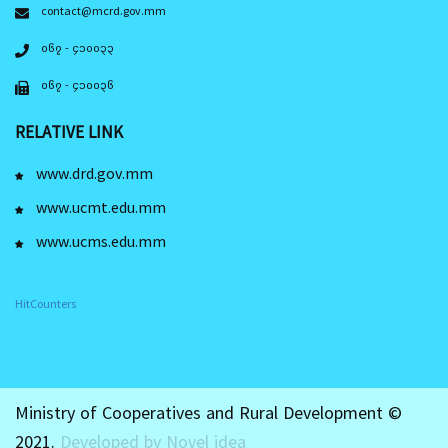
contact@mcrd.gov.mm
၀၆၇ - ၄၁၀၀၃၃
၀၆၇ - ၄၁၀၀၃၆
RELATIVE LINK
www.drd.gov.mm
www.ucmt.edu.mm
www.ucms.edu.mm
HitCounters
Ministry of Cooperatives and Rural Development ©
2021.
Developed by Novel idea