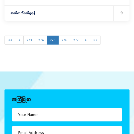
ဆက်လက်ဖတ်ရှုရန်
<<
<
273
274
275
276
277
>
>>
အကြံပြုစာ