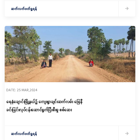
ဆက်လက်ဖတ်ရှုရန်
DATE: 25 MAR,2024
ရေနံချောင်းမြို့နယ်၌ ကျေးရွာချင်းဆက်လမ်း မြေနီ
ခင်းခြင်းလုပ်ငန်းဆောင်ရွက်ပြီးစီးမှု စစ်ဆေး
ဆက်လက်ဖတ်ရှုရန်