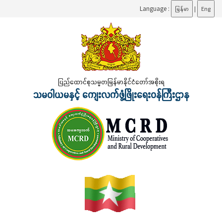
Language :
မြန်မာ
|
Eng
ပြည်ထောင်စုသမ္မတမြန်မာနိုင်ငံတော်အစိုးရ
သမဝါယမနှင့် ကျေးလက်ဖွံ့ဖြိုးရေးဝန်ကြီးဌာန