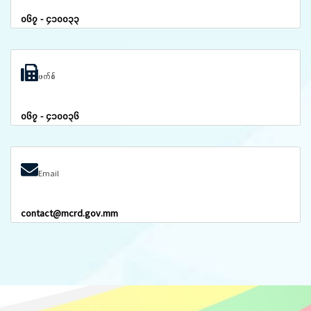
၀၆၇ - ၄၁၀၀၃၃
ဖက်စ်
၀၆၇ - ၄၁၀၀၃၆
Email
contact@mcrd.gov.mm