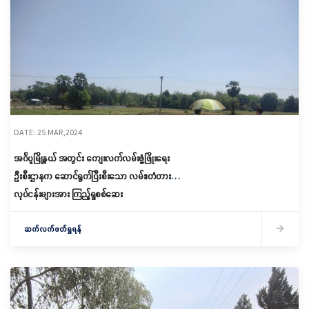
DATE: 25 MAR,2024
အင်္ဂပူမြို့နယ် အတွင်း ကျေးလက်လမ်းဖွံ့ဖြိုးရေး
ဦးစီးဌာနက ဆောင်ရွက်ပြီးစီးသော လမ်း၊တံတား
လုပ်ငန်းများအား ကြည့်ရှုစစ်ဆေး
ဆက်လက်ဖတ်ရှုရန်