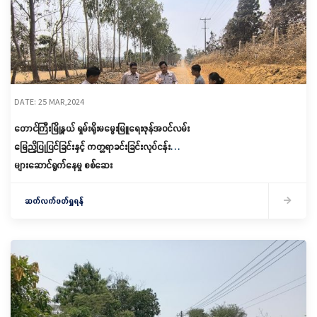
DATE: 25 MAR,2024
တောင်ကြီးမြို့နယ် ရှမ်းရိုးမမွေးမြူရေးဇုန်အဝင်လမ်း
မြေညှိပြုပြင်ခြင်းနှင့် ကတ္တရာခင်းခြင်းလုပ်ငန်း
များဆောင်ရွက်နေမှု စစ်ဆေး
ဆက်လက်ဖတ်ရှုရန်