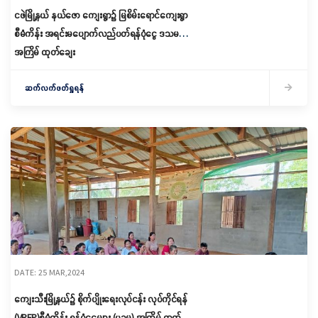
ငဖဲမြို့နယ် နယ်ဇော ကျေးရွာ၌ မြစိမ်းရောင်ကျေးရွာ
စီမံကိန်း အရင်းမပျောက်လည်ပတ်ရန်ပုံငွေ ဒသမ
အကြိမ် ထုတ်ချေး
ဆက်လက်ဖတ်ရှုရန်
DATE: 25 MAR,2024
ကျေးသီးမြို့နယ်၌ စိုက်ပျိုးရေးလုပ်ငန်း လုပ်ကိုင်ရန်
(VRFP)စီမံကိန်း ရန်ပုံငွေများ (ပဉ္စမ) အကြိမ် ထုတ်