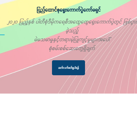
ပြည်ထောင်စုရွေးကောက်ပွဲကော်မရှင်
၂၀၂၀ ပြည့်နှစ် ပါတီစုံဒီမိုကရေစီအထွေထွေရွေးကောက်ပွဲတွင် ဖြစ်ပွား
ခဲ့သည့်
မဲမသမာမှုနှင့်တရားမဲ့ပြုကျင့်မှုများအပေါ်
စုံစမ်းစစ်ဆေးတွေ့ရှိချက်
ဆက်လက်ဖတ်ရှုပါရန်