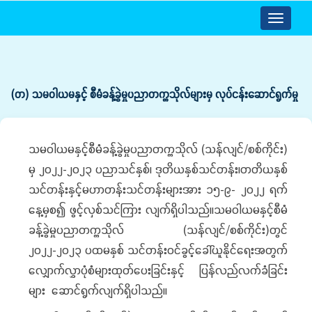
Toggle
navigatio
(တ) သမဝါယမနှင့် စီမံခန့်ခွဲမှုပညာတက္ကသိုလ်များမှ လုပ်ငန်းဆောင်ရွက်မှု
သမဝါယမနှင့်စီမံခန့်ခွဲမှုပညာတက္ကသိုလ် (သန်လျင်/စစ်ကိုင်း)
မှ ၂၀၂၂-၂၀၂၃ ပညာသင်နှစ်၊ ဒုတိယနှစ်သင်တန်း၊တတိယနှစ်
သင်တန်းနှင့်မဟာတန်းသင်တန်းများအား ၁၅-၉- ၂၀၂၂ ရက်
နေ့မှစ၍ ဖွင့်လှစ်သင်ကြား လျက်ရှိပါသည်။သမဝါယမနှင့်စီမံ
ခန့်ခွဲမှုပညာတက္ကသိုလ် (သန်လျင်/စစ်ကိုင်း)တွင်
၂၀၂၂-၂၀၂၃ ပထမနှစ် သင်တန်းဝင်ခွင့်ခေါ်ယူနိုင်ရေးအတွက်
လျှောက်လွှာပုံစံများထုတ်ပေးခြင်းနှင့် ပြန်လည်လက်ခံခြင်း
များ ဆောင်ရွက်လျက်ရှိပါသည်။