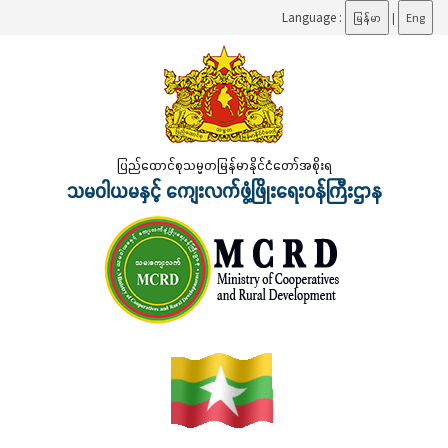
Language :
မြန်မာ
|
Eng
ပြည်ထောင်စုသမ္မတမြန်မာနိုင်ငံတော်အစိုးရ
သမဝါယမနှင့် ကျေးလက်ဖွံ့ဖြိုးရေးဝန်ကြီးဌာန