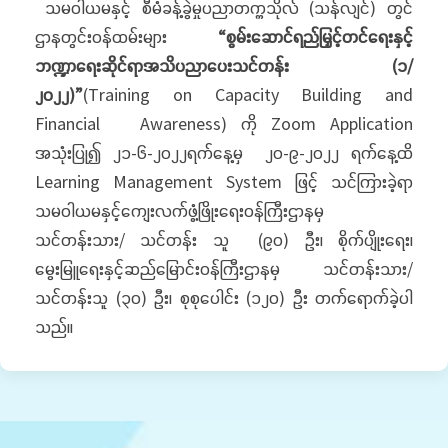
သမဝါယမနှင့် စီမံခန့်ခွဲမှုပညာတက္ကသိုလ် (သန်လျင်) တွင်
ဌာနတွင်းဝန်ထမ်းများ
“စွမ်းဆောင်ရည်မြှင့်တင်ရေးနှင့်
ဘဏ္ဍာရေးဆိုင်ရာအသိပညာပေးသင်တန်း (၁/
၂၀၂၂)”
(Training on Capacity Building and
Financial Awareness) ကို Zoom Application
အသုံးပြု၍ ၂၁-၆-၂၀၂၂ရက်နေ့မှ ၂၀-၉-၂၀၂၂ ရက်နေ့ထိ
Learning Management System ဖြင့် သင်ကြားခဲ့ရာ
သမဝါယမနှင့်ကျေးလက်ဖွံ့ဖြိုးရေးဝန်ကြီးဌာနမှ
သင်တန်းသား/ သင်တန်း သူ (၉၀) ဦး၊ စိုက်ပျိုးရေး၊
မွေးမြူရေးနှင့်ဆည်မြောင်းဝန်ကြီးဌာနမှ သင်တန်းသား/
သင်တန်းသူ (၃၀) ဦး၊ စုစုပေါင်း (၁၂၀) ဦး တက်ရောက်ခဲ့ပါ
သည်။