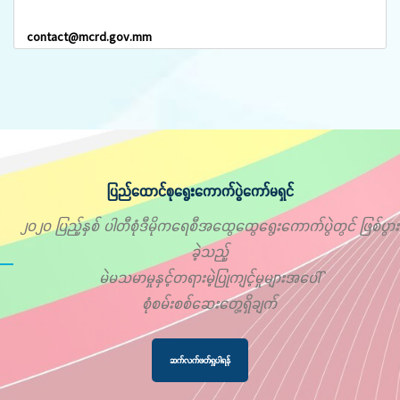
contact@mcrd.gov.mm
ပြည်ထောင်စုရွေးကောက်ပွဲကော်မရှင်
၂၀၂၀ ပြည့်နှစ် ပါတီစုံဒီမိုကရေစီအထွေထွေရွေးကောက်ပွဲတွင် ဖြစ်ပွား
ခဲ့သည့်
မဲမသမာမှုနှင့်တရားမဲ့ပြုကျင့်မှုများအပေါ်
စုံစမ်းစစ်ဆေးတွေ့ရှိချက်
ဆက်လက်ဖတ်ရှုပါရန်