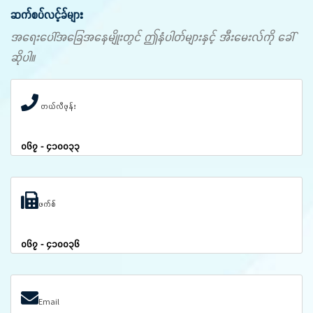
ဆက်စပ်လင့်ခ်များ
အရေးပေါ်အခြေအနေမျိုးတွင် ဤနံပါတ်များနှင့် အီးမေးလ်ကို ခေါ်
ဆိုပါ။
တယ်လီဖုန်း
၀၆၇ - ၄၁၀၀၃၃
ဖက်စ်
၀၆၇ - ၄၁၀၀၃၆
Email