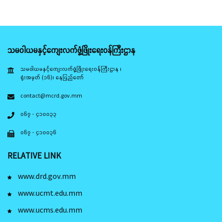
သမဝါယမနှင့်ကျေးလက်ဖွံ့ဖြိုးရေးဝန်ကြီးဌာန
သမဝါယမနှင့်ကျေးလက်ဖွံ့ဖြိုးရေးဝန်ကြီးဌာန ၊
ရုံးအမှတ် (၁၆)၊ နေပြည်တော်
contact@mcrd.gov.mm
၀၆၇ - ၄၁၀၀၃၃
၀၆၇ - ၄၁၀၀၃၆
RELATIVE LINK
www.drd.gov.mm
www.ucmt.edu.mm
www.ucms.edu.mm