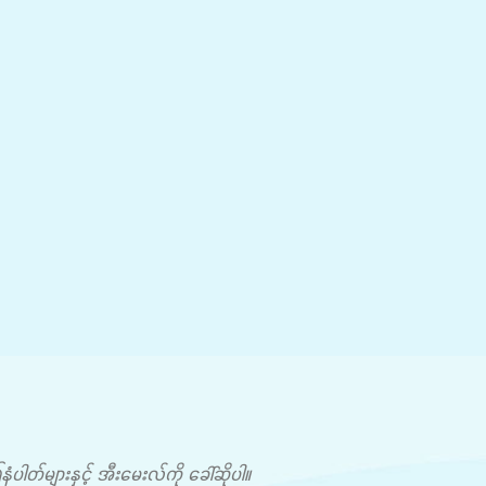
တ်များနှင့် အီးမေးလ်ကို ခေါ်ဆိုပါ။