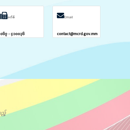
ဖက်စ်
Email
၀၆၇ - ၄၁၀၀၃၆
contact@mcrd.gov.mm
ည့်