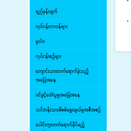
ရည်မှန်းချက်
လုပ်ငန်းတာဝန်များ
မူဝါဒ
လုပ်ငန်းစဉ်များ
ကျောင်းသားတက်ရောက်ခဲ့သည့်
အခြေအနေ
ဝင်ခွင့်ခေါ်ယူမှုအခြေအနေ
သင်တန်းသားစိစစ်ရွေးချယ်မှုအစီအစဉ်
ပေါင်းကူးတက်ရောက်နိုင်မည့်