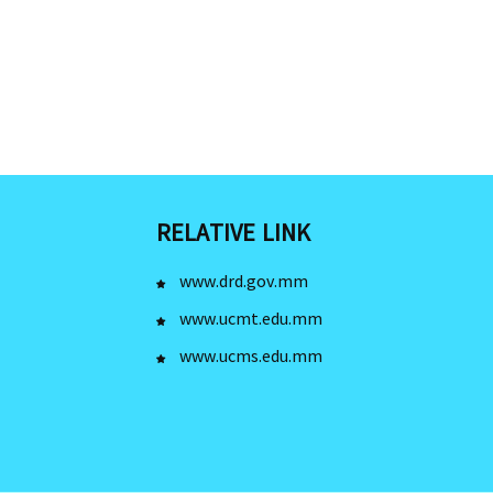
RELATIVE LINK
www.drd.gov.mm
www.ucmt.edu.mm
www.ucms.edu.mm