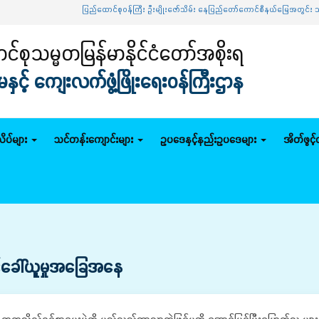
ပြည်ထောင်စုဝန်ကြီး ဦးမျိုးဇော်သိမ်း နေပြည်တော်ကောင်စီနယ်မြေအတွင်း သမဝါယမစနစ်
်စုသမ္မတမြန်မာနိုင်ငံတော်အစိုးရ
င့် ကျေးလက်ဖွံ့ဖြိုးရေးဝန်ကြီးဌာန
ိပ်များ
သင်တန်းကျောင်းများ
ဥပဒေနှင့်နည်းဥပဒေများ
အိတ်ဖွင့
င့်ခေါ်ယူမှုအခြေအနေ