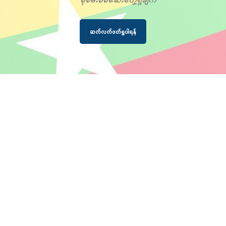
ဆက်လက်ဖတ်ရှုပါရန်