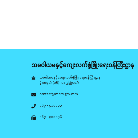
သမဝါယမနှင့်ကျေးလက်ဖွံ့ဖြိုးရေးဝန်ကြီးဌာန
သမဝါယမနှင့်ကျေးလက်ဖွံ့ဖြိုးရေးဝန်ကြီးဌာန ၊
ရုံးအမှတ် (၁၆)၊ နေပြည်တော်
contact@mcrd.gov.mm
၀၆၇ - ၄၁၀၀၃၃
၀၆၇ - ၄၁၀၀၃၆