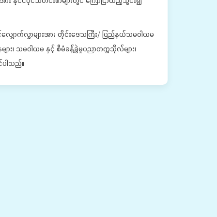
အား နိုင်ငံပိုင်သတင်းစာများတွင် ကြော်ငြာထည့်သွင်း၍
ွင့်လျှောက်လွှာများအား တိုင်းဒေသကြီး/ ပြည်နယ်သမဝါယမ
း၊ သမဝါယမ နှင့် စီမံခန့်ခွဲမှုပညာတက္ကသိုလ်များ၊
င်ပါသည်။