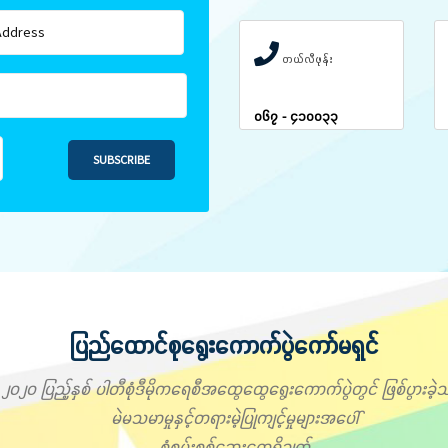
တယ်လီဖုန်း
၀၆၇ - ၄၁၀၀၃၃
SUBSCRIBE
ပြည်ထောင်စုရွေးကောက်ပွဲကော်မရှင်
၂၀၂၀ ပြည့်နှစ် ပါတီစုံဒီမိုကရေစီအထွေထွေရွေးကောက်ပွဲတွင် ဖြစ်ပွားခဲ့သ
မဲမသမာမှုနှင့်တရားမဲ့ပြုကျင့်မှုများအပေါ်
စုံစမ်းစစ်ဆေးတွေ့ရှိချက်