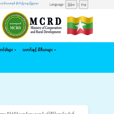
 စိုက်ပျိုးမွေးမြူရေး၊ မိသားစုဝင်ငွေတိုးပွားရေး၊ ဒေသဖွံ့ဖြိုးရေးလုပ်ငန်းများ ကွင်းဆင်းဆောင်ရွ
Language :
မြန်မာ
|
Eng
်တင်ဒါများ
သတင်းနှင့် မီဒီယာများ