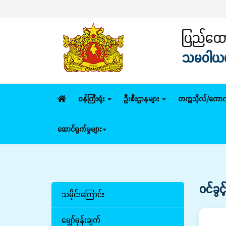
ပြည်ထောင
သမဝါယမနှ
ဝန်ကြီးရုံး
ဦးစီးဌာနများ
တက္ကသိုလ်/ကောလ
ဆောင်ရွက်မှုများ
ဝင်ခွ
သမိုင်းကြောင်း
မျှော်မှန်းချက်