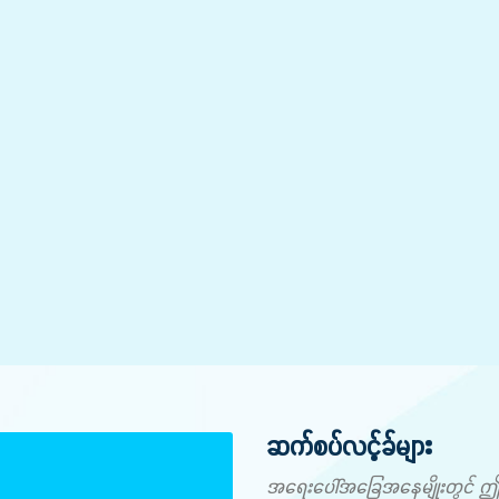
ဆက်စပ်လင့်ခ်များ
အရေးပေါ်အခြေအနေမျိုးတွင် ဤနံပါ