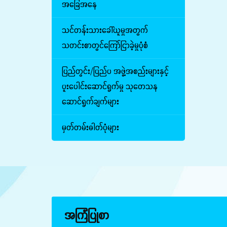
အခြေအနေ
သင်တန်းသားခေါ်ယူမှုအတွက်
သတင်းစာတွင်ကြော်ငြာခဲ့မှုပုံစံ
ပြည်တွင်း/ပြည်ပ အဖွဲ့အစည်းများနှင့်
ပူးပေါင်းဆောင်ရွက်မှု သုတေသန
ဆောင်ရွက်ချက်များ
မှတ်တမ်းဓါတ်ပုံများ
အကြံပြုစာ