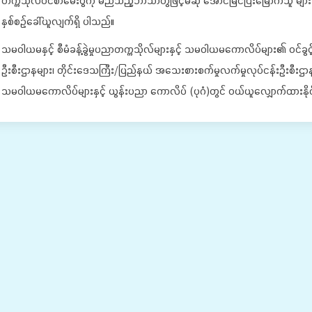
တက္ကသိုလ်ဝင်စာမေးပွဲကို မည်သည့်ဘာသာတွဲဖြင့်မဆို အောင်မြင်ပြီးမြောက်သူ များ
နှစ်စဉ်ခေါ်ယူလျက်ရှိ ပါသည်။
သမဝါယမနှင့် စီမံခန့်ခွဲမှုပညာတက္ကသိုလ်များနှင့် သမဝါယမကောလိပ်များ၏ ဝင်ခ
ဦးစီးဌာနများ၊ တိုင်းဒေသကြီး/ပြည်နယ် အသေးစားစက်မှုလက်မှုလုပ်ငန်းဦးစီးဌာနမျာ
သမဝါယမကောလိပ်များနှင့် ယွန်းပညာ ကောလိပ် (ပုဂံ)တွင် ဝယ်ယူလျှောက်ထားနို