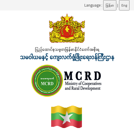
Language :
မြန်မာ
|
Eng
ပြည်ထောင်စုသမ္မတမြန်မာနိုင်ငံတော်အစိုးရ
သမဝါယမနှင့် ကျေးလက်ဖွံ့ဖြိုးရေးဝန်ကြီးဌာန