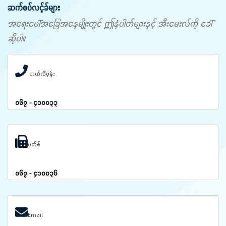
ဆက်စပ်လင့်ခ်များ
အရေးပေါ်အခြေအနေမျိုးတွင် ဤနံပါတ်များနှင့် အီးမေးလ်ကို ခေါ်
ဆိုပါ။
တယ်လီဖုန်း
၀၆၇ - ၄၁၀၀၃၃
ဖက်စ်
၀၆၇ - ၄၁၀၀၃၆
Email