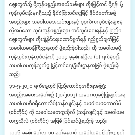
ဈေးကွက်သို့ ပို့ကုန်ပစ္စည်းအမယ်သစ်များ တိုးမြှင့်တင် ပို့ရန်၊ ပို့
ကုန်လုပ်ငန်းမှရရှိသည့် နိုင်ငံခြားဝင်ငွေဖြင့် နိုင်ငံတော်အဖွဲ့
အစည်းများ သမဝါယမအသင်းများနှင့် ပုဂ္ဂလိကလုပ်ငန်းများမှ
လိုအပ်သော သွင်းကုန်ပစ္စည်းများ တင်သွင်းပေးရန်နှင့် ပြည်ပ
ဈေးကွက်များ တိုးချဲ့နိုင်ရေးဆောင်ရွက်ရန် ရည်ရွယ်ချက်ဖြင့်
သမဝါယမဝန်ကြီးဌာနတွင် ဖွဲ့စည်းခဲ့ပါသည်။ ထို သမဝါယမပို့
ကုန်သွင်းကုန်လုပ်ငန်းကို ၂၀၁၄ ခုနှစ်၊ ဧပြီလ (၁) ရက်မှစ၍
သမဝါယမကုန်သွယ်မှု မြှင့်တင်ရေးဦးစီးဌာနအဖြစ် ဖွဲ့စည်းခဲ့
သည်။
၃၁-၅-၂၀၂၁ ရက်နေ့တွင် ပြည်ထောင်စုအစိုးရအဖွဲ့ရုံး
အစည်းအဝေးအမှတ်စဉ် (၂၀/၂၀၁၂) သဘောတူခွင့်ပြုချက်အရ
သမဝါယမဒီဂရီကောလိပ်(သန်လျင်)နှင့် သမဝါယမကောလိပ်
(စစ်ကိုင်း) ကို သမဝါယမတက္ကသိုလ် (သန်လျင်)နှင့် သမဝါယမ
တက္ကသိုလ် (စစ်ကိုင်း) အဖြစ် ပြင်ဆင်ဖွဲ့စည်းခဲ့ သည်။
၂၀၁၆ ခုနှစ်၊ မတ်လ ၃၀ ရက်နေ့တွင် သမဝါယမဝန်ကြီးဌာနကို