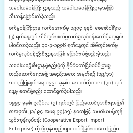
သမဝါယမဝန်ကြီး ဌာနသည် သမဝါယမဝန်ကြီးဌာနအဖြစ်
သီးသန့်ပြောင်းလဲခဲ့သည်။
စက်မှုဝန်ကြီးဌာန လက်အောက်မှ ၁၉၇၄ ခုနှစ်၊ ဖေဖော်ဝါရီလ
(၂) ရက်နေ့တွင် အိမ်တွင်း စက်မှုလက်မှုလုပ်ငန်းကော်ပိုရေးရှင်း
ပါဝင်လာခဲ့သည်။ ၃၀-၃-၁၉၇၆ ရက်နေ့တွင် အိမ်တွင်းစက်မှု
လက်မှုလုပ်ငန်းဦးစီးဌာနအဖြစ် ပြောင်းလဲဖွဲ့စည်းခဲ့သည်။
သမဝါယမဦးစီးဌာနဖွဲ့စည်းပုံကို နိုင်ငံတော်ငြိမ်ဝပ်ပိပြားမှု
တည်ဆောက်ရေးအဖွဲ့ အစည်းအဝေး အမှတ်စဉ် (၃၉/၃၁)
အတည်ပြုချက်အရ ၁၉၉၁ ခုနှစ် ၊ အောက်တိုဘာလ (၃၀) ရက်
နေ့မှ စတင်ဖွဲ့စည်း ဆောင်ရွက်ခဲ့ပါသည်။
၁၉၉၄ ခုနှစ်၊ ဇူလိုင်လ (၇) ရက်တွင် ပြည်ထောင်စုအစိုးရအဖွဲ့၏
စာအမှတ်၊ ၂၁/ ၉၄ အဖရ ၉၄(၁၅) နဝတဖြင့် သမဝါယမပို့ကုန်
သွင်းကုန်လုပ်ငန်း (Cooperative Export Import
Enterprise) ကို ပို့ကုန်ပစ္စည်းများ တင်ပို့ခြင်းသာမက ပြည်ပ