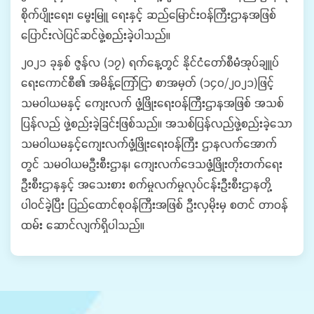
စိုက်ပျိုးရေး၊ မွေးမြူ ရေးနှင့် ဆည်မြောင်းဝန်ကြီးဌာနအဖြစ်
ပြောင်းလဲပြင်ဆင်ဖွဲ့စည်းခဲ့ပါသည်။
၂၀၂၁ ခုနှစ် ဇွန်လ (၁၇) ရက်နေ့တွင် နိုင်ငံတော်စီမံအုပ်ချူပ်
ရေးကောင်စီ၏ အမိန့်ကြော်ငြာ စာအမှတ် (၁၄၀/၂၀၂၁)ဖြင့်
သမဝါယမနှင့် ကျေးလက် ဖွံ့ဖြိုးရေးဝန်ကြီးဌာနအဖြစ် အသစ်
ပြန်လည် ဖွဲ့စည်းခဲ့ခြင်းဖြစ်သည်။ အသစ်ပြန်လည်ဖွဲ့စည်းခဲ့သော
သမဝါယမနှင့်ကျေးလက်ဖွံ့ဖြိုးရေးဝန်ကြီး ဌာနလက်အောက်
တွင် သမဝါယမဦးစီးဌာန၊ ကျေးလက်ဒေသဖွံ့ဖြိုးတိုးတက်ရေး
ဦးစီးဌာနနှင့် အသေးစား စက်မှုလက်မှုလုပ်ငန်းဦးစီးဌာနတို့
ပါဝင်ခဲ့ပြီး ပြည်ထောင်စုဝန်ကြီးအဖြစ် ဦးလှမိုးမှ စတင် တာဝန်
ထမ်း ဆောင်လျက်ရှိပါသည်။