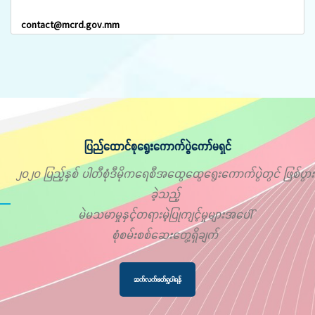
contact@mcrd.gov.mm
ပြည်ထောင်စုရွေးကောက်ပွဲကော်မရှင်
၂၀၂၀ ပြည့်နှစ် ပါတီစုံဒီမိုကရေစီအထွေထွေရွေးကောက်ပွဲတွင် ဖြစ်ပွား
ခဲ့သည့်
မဲမသမာမှုနှင့်တရားမဲ့ပြုကျင့်မှုများအပေါ်
စုံစမ်းစစ်ဆေးတွေ့ရှိချက်
ဆက်လက်ဖတ်ရှုပါရန်