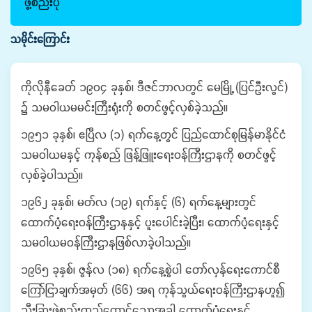
ဖွဲ့စည်းပုံ
သမိုင်းကြောင်း
ကိုလိုနီခေတ် ၁၉၀၄ ခုနှစ်၊ ဒီဇင်ဘာလတွင် မေမြို့ (ပြင်ဦးလွင်)
၌ သမဝါယမမင်းကြီးရုံးကို စတင်ဖွင့်လှစ်ခဲ့သည်။
၁၉၅၁ ခုနှစ်၊ ဧပြီလ (၁) ရက်နေ့တွင် ပြည်ထောင်စုမြန်မာနိုင်ငံ
သမဝါယမနှင့် ကုန်စည် ဖြန့်ဖြူးရေးဝန်ကြီးဌာနကို စတင်ဖွင့်
လှစ်ခဲ့ပါသည်။
၁၉၆၂ ခုနှစ်၊ မတ်လ (၁၉) ရက်နှင့် (၆) ရက်နေ့များတွင်
ထောက်ပံ့ရေးဝန်ကြီးဌာနနှင့် ပူးပေါင်းခဲ့ပြီး၊ ထောက်ပံ့ရေးနှင့်
သမဝါယမဝန်ကြီးဌာနဖြစ်လာခဲ့ပါသည်။
၁၉၆၅ ခုနှစ်၊ ဇွန်လ (၁၈) ရက်နေ့စွဲပါ တော်လှန်ရေးကောင်စီ
ကြော်ငြာချက်အမှတ် (၆၆) အရ ကုန်သွယ်ရေးဝန်ကြီးဌာနဟူ၍
သီးခြားဖွဲ့စည်းတည်ထောင်သောအခါ ထောက်ပံ့ရေးနှင့်