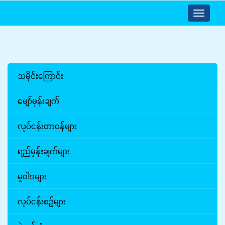
Toggle
navigatio
သမိုင်းကြောင်း
မျော်မှန်းချက်
လုပ်ငန်းတာဝန်များ
ရည်မှန်းချက်များ
မူဝါဒများ
လုပ်ငန်းစဉ်များ