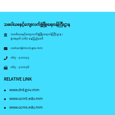
သမဝါယမနှင့်ကျေးလက်ဖွံ့ဖြိုးရေးဝန်ကြီးဌာန
သမဝါယမနှင့်ကျေးလက်ဖွံ့ဖြိုးရေးဝန်ကြီးဌာန ၊
ရုံးအမှတ် (၁၆)၊ နေပြည်တော်
contact@mcrd.gov.mm
၀၆၇ - ၄၁၀၀၃၃
၀၆၇ - ၄၁၀၀၃၆
RELATIVE LINK
www.drd.gov.mm
www.ucmt.edu.mm
www.ucms.edu.mm