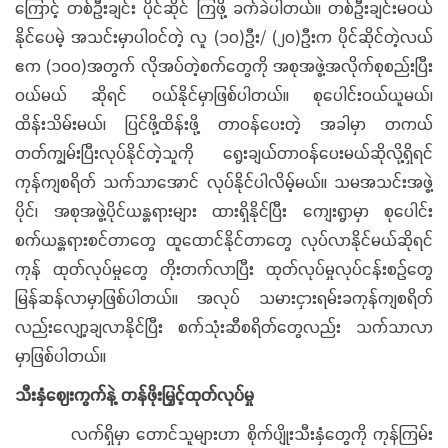
ကြောင့် တစ်ဦးချင်း ပိုင်ဆိုင် ကြဖို့ ခက်ခဲပါတယ်။ တစ်ဦးချင်းမဝယ်
နိုင်ပေမဲ့ အသင်းမှာပါဝင်တဲ့ လူ (၁၀)ဦး/ (၂၀)ဦးက ပိုင်ဆိုင်တဲ့လယ်
ဧက (၁၀၀)အတွက် လိုအပ်တဲ့စက်တွေကို အစုအဖွဲ့အလိုက်စုစည်းပြီး
ဝယ်မယ် ဆိုရင် ဝယ်နိုင်မှာဖြစ်ပါတယ်။ စုပေါင်းဝယ်ယူမယ်၊
ထိန်းသိမ်းမယ်၊ ပြင်ဖို့ထိန်းဖို့ တာဝန်ပေးတဲ့ အခါမှာ တကယ်
တတ်ကျွမ်းပြီးလုပ်နိုင်တဲ့သူကို ရွေးချယ်တာဝန်ပေးမယ်ဆိုလို့ရှိရင်
ကုန်ကျစရိတ် သက်သာအောင် လုပ်နိုင်ပါလိမ့်မယ်။ သမအသင်းအဖွဲ့
ပိုင်၊ အစုအဖွဲ့ပိုင်ယန္တရားများ ထားရှိနိုင်ပြီး ကျေးရွာမှာ စုပေါင်း
စက်ယန္တရားစင်တာတွေ ထူထောင်နိုင်တာတွေ လုပ်လာနိုင်မယ်ဆိုရင်
ကုန် ထုတ်လုပ်မှုတွေ တိုးတက်လာပြီး ထုတ်လုပ်မှုလုပ်ငန်းစဉ်တွေ
မြန်ဆန်လာမှာဖြစ်ပါတယ်။ အလုပ် သမားငှားရမ်းခကုန်ကျစရိတ်
လည်းလျော့ချလာနိုင်ပြီး စက်သုံးဆီစရိတ်တွေလည်း သက်သာလာ
မှာဖြစ်ပါတယ်။
သီးနှံဈေးကွက်နဲ့ တန်ဖိုးမြှင့်ထုတ်လုပ်မှု
လက်ရှိမှာ တောင်သူများဟာ စိုက်ပျိုးသီးနှံတွေကို ကုန်ကြမ်း