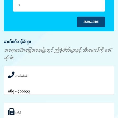
SUBSCRIBE
ဆက်စပ်လင့်ခ်များ
အရေးပေါ်အခြေအနေမျိုးတွင် ဤနံပါတ်များနှင့် အီးမေးလ်ကို ခေါ်
ဆိုပါ။
တယ်လီဖုန်း
၀၆၇ - ၄၁၀၀၃၃
ဖက်စ်