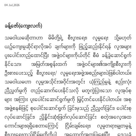
04 Jul,2026
ခန့်ဇော်(ကျေးလက်)
သမဝါယမဆိုတာဟာ မိမိတို့ရဲ့ စီးပွားရေး၊ လူမှုရေး သို့မဟုတ်
ယဉ်ကျေးမှုဆိုင်ရာလိုအပ် ချက်များကို ဖြည့်ဆည်းနိုင်ရန် လူအများ
ပူးပေါင်းတည်ထောင်ပြီး အဖွဲ့ဝင်များကိုယ်တိုင် စီမံ ခန့်ခွဲဆောင်ရွက်
နိုင်သော၊ အမြတ်အစွန်းထက် အဖွဲ့ဝင်များ၏အကျိုးစီးပွားကို
ဦးစားပေးသည့် စီးပွားရေး/ လူမှုရေးအဖွဲ့အစည်းများပဲဖြစ်ပါတယ်။
သမဝါယမဟာ လူမှုအသိုင်းအဝိုင်းအတွင်း ယုံကြည်မှုနဲ့ စည်းလုံး
ညီညွတ်မှုကို တည်ဆောက်ပေးနိုင်သလို မတူကွဲပြားသော လူအုပ်စု
များ အကြား ပူးပေါင်းဆောင်ရွက်မှုကို မြှင့်တင်ပေးနိုင်ပါတယ်။ အစု
အဖွဲ့စနစ်ဖြင့် စုပေါင်းဆောင်ရွက် ခြင်းမှသည် ညီညွတ်ခြင်း၊ ပေါင်းစု
လုပ်ဆောင်ခြင်း၊ ညှိနှိုင်းဆုံးဖြတ်လုပ်ဆောင်ခြင်း စတဲ့အလေ့အထ
ကောင်းများရရှိစေတာကြောင့် ငြိမ်းချမ်းရေး၊ လူမှုတရားမျှတမှုနဲ့
စီးပွားရေးတည်ငြိမ်မှုတို့ကိုပါ အထောက်အကူပြုစေပြီး ဒေသခံ