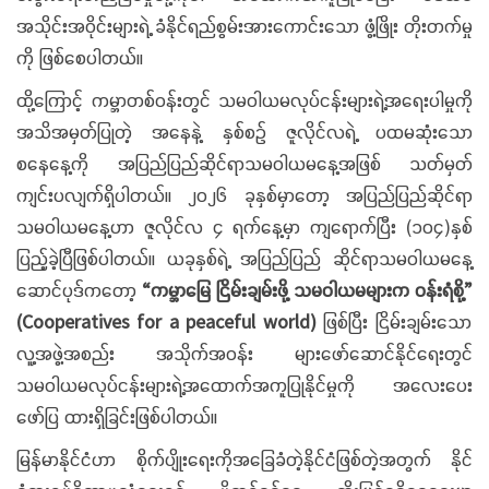
အသိုင်းအဝိုင်းများရဲ့ ခံနိုင်ရည်စွမ်းအားကောင်းသော ဖွံ့ဖြိုး တိုးတက်မှု
ကို ဖြစ်စေပါတယ်။
ထို့ကြောင့် ကမ္ဘာတစ်ဝန်းတွင် သမဝါယမလုပ်ငန်းများရဲ့အရေးပါမှုကို
အသိအမှတ်ပြုတဲ့ အနေနဲ့ နှစ်စဉ် ဇူလိုင်လရဲ့ ပထမဆုံးသော
စနေနေ့ကို အပြည်ပြည်ဆိုင်ရာသမဝါယမနေ့အဖြစ် သတ်မှတ်
ကျင်းပလျက်ရှိပါတယ်။ ၂၀၂၆ ခုနှစ်မှာတော့ အပြည်ပြည်ဆိုင်ရာ
သမဝါယမနေ့ဟာ ဇူလိုင်လ ၄ ရက်နေ့မှာ ကျရောက်ပြီး (၁၀၄)နှစ်
ပြည့်ခဲ့ပြီဖြစ်ပါတယ်။ ယခုနှစ်ရဲ့ အပြည်ပြည် ဆိုင်ရာသမဝါယမနေ့
ဆောင်ပုဒ်ကတော့
“ကမ္ဘာမြေ ငြိမ်းချမ်းဖို့ သမဝါယမများက ဝန်းရံစို့”
(Cooperatives for a peaceful world)
ဖြစ်ပြီး ငြိမ်းချမ်းသော
လူ့အဖွဲ့အစည်း အသိုက်အဝန်း များဖော်ဆောင်နိုင်ရေးတွင်
သမဝါယမလုပ်ငန်းများရဲ့အထောက်အကူပြုနိုင်မှုကို အလေးပေး
ဖော်ပြ ထားရှိခြင်းဖြစ်ပါတယ်။
မြန်မာနိုင်ငံဟာ စိုက်ပျိုးရေးကိုအခြေခံတဲ့နိုင်ငံဖြစ်တဲ့အတွက် နိုင်