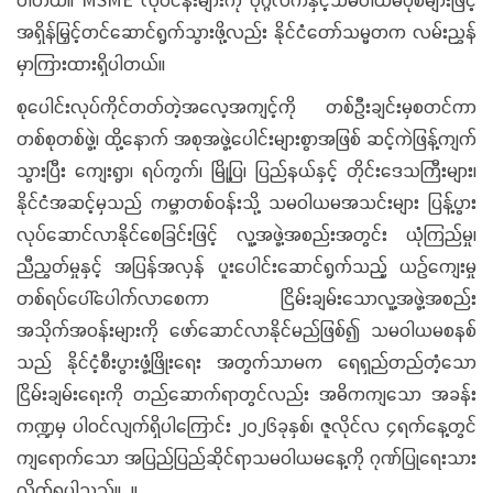
အရှိန်မြှင့်တင်ဆောင်ရွက်သွားဖို့လည်း နိုင်ငံတော်သမ္မတက လမ်းညွှန်
မှာကြားထားရှိပါတယ်။
စုပေါင်းလုပ်ကိုင်တတ်တဲ့အလေ့အကျင့်ကို တစ်ဦးချင်းမှစတင်ကာ
တစ်စုတစ်ဖွဲ့၊ ထို့နောက် အစုအဖွဲ့ပေါင်းများစွာအဖြစ် ဆင့်ကဲဖြန့်ကျက်
သွားပြီး ကျေးရွာ၊ ရပ်ကွက်၊ မြို့ပြ၊ ပြည်နယ်နှင့် တိုင်းဒေသကြီးများ၊
နိုင်ငံအဆင့်မှသည် ကမ္ဘာတစ်ဝန်းသို့ သမဝါယမအသင်းများ ပြန့်ပွား
လုပ်ဆောင်လာနိုင်စေခြင်းဖြင့် လူ့အဖွဲ့အစည်းအတွင်း ယုံကြည်မှု၊
ညီညွတ်မှုနှင့် အပြန်အလှန် ပူးပေါင်းဆောင်ရွက်သည့် ယဉ်ကျေးမှု
တစ်ရပ်ပေါ်ပေါက်လာစေကာ ငြိမ်းချမ်းသောလူ့အဖွဲ့အစည်း
အသိုက်အဝန်းများကို ဖော်ဆောင်လာနိုင်မည်ဖြစ်၍ သမဝါယမစနစ်
သည် နိုင်ငံ့စီးပွားဖွံ့ဖြိုးရေး အတွက်သာမက ရေရှည်တည်တံ့သော
ငြိမ်းချမ်းရေးကို တည်ဆောက်ရာတွင်လည်း အဓိကကျသော အခန်း
ကဏ္ဍမှ ပါဝင်လျက်ရှိပါကြောင်း ၂၀၂၆ခုနှစ်၊ ဇူလိုင်လ ၄ရက်နေ့တွင်
ကျရောက်သော အပြည်ပြည်ဆိုင်ရာသမဝါယမနေ့ကို ဂုဏ်ပြုရေးသား
လိုက်ရပါသည်။ ။