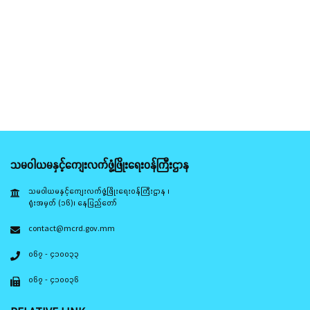
သမဝါယမနှင့်ကျေးလက်ဖွံ့ဖြိုးရေးဝန်ကြီးဌာန
သမဝါယမနှင့်ကျေးလက်ဖွံ့ဖြိုးရေးဝန်ကြီးဌာန ၊
ရုံးအမှတ် (၁၆)၊ နေပြည်တော်
contact@mcrd.gov.mm
၀၆၇ - ၄၁၀၀၃၃
၀၆၇ - ၄၁၀၀၃၆