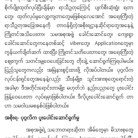
စိုက်ပျိုးထုတ်လုပ်ပြီးချိန်မှာ ရာသီဥတုကြောင့် ပျက်စီးဆုံးရှုံး ရတာ
တွေ၊ ထုတ်လုပ်မှုလျော့ကျတာတွေမဖြစ်ရလေအောင် အရေးကြီးတဲ့
ရာသီဥတုအခြေအနေကို တာဝန်ရှိတဲ့အစိုးရဌာနဆိုင်ရာတွေအနေနဲ့
ကြိုတင်အသိပေးတာ၊ သမအစုအဖွဲ့ ခေါင်းဆောင်တွေ၊ ကျေးရွာ
ခေါင်းဆောင်တွေကနေတစ်ဆင့် viberတွေ၊ Applicationတွေမှာ
ကွန်ယက်ချိတ်ဆက် ထားပြီး ကြိုတင်သတိပေးတာတွေ၊ အရေးကြီးတဲ့
ဈေးကွက် သတင်းမျှဝေပေးခြင်းတွေ တိုးချဲ့ ဆောင်ရွက်ကြရပါမယ်။
ပြည်သူတွေကလည်း အမြဲနားစွင့်ထားဖို့ လိုအပ်ပါတယ်။ ပုဂ္ဂလိက
လုပ်ငန်းရှင်တွေအနေနဲ့လည်း သီးနှံမျိုး၊ သွင်းအားစုတွေရောင်းတဲ့
အခါမှာ ဒီအတိုင်းရောင်းတာမျိုး မဟုတ်ဘဲ နည်းပညာတွေ ပူးပေါင်း
ဖြန့်ဝေပေးတာ လုပ်ရမှာဖြစ်ပါတယ်။ ဒီလိုပူးပေါင်းဆောင်ရွက် တာ
ဟာ သမဝါယမစနစ်ပဲဖြစ်ပါတယ်။
အစိုးရ- ပုဂ္ဂလိက ပူးပေါင်းဆောင်ရွက်မှု
အစုအဖွဲ့ရဲ့ သဘောတရားဆိုတာ အိမ်တွေမှာ မိသားစုတွေ