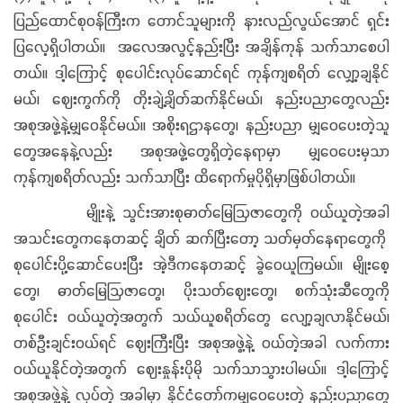
ပြည်ထောင်စုဝန်ကြီးက တောင်သူများကို နားလည်လွယ်အောင် ရှင်း
ပြလေ့ရှိပါတယ်။ အလေအလွင့်နည်းပြီး အချိန်ကုန် သက်သာစေပါ
တယ်။ ဒါ့ကြောင့် စုပေါင်းလုပ်ဆောင်ရင် ကုန်ကျစရိတ် လျှော့ချနိုင်
မယ်၊ ဈေးကွက်ကို တိုးချဲ့ချိတ်ဆက်နိုင်မယ်၊ နည်းပညာတွေလည်း
အစုအဖွဲ့နဲ့မျှဝေနိုင်မယ်။ အစိုးရဌာနတွေ၊ နည်းပညာ မျှဝေပေးတဲ့သူ
တွေအနေနဲ့လည်း အစုအဖွဲ့တွေရှိတဲ့နေရာမှာ မျှဝေပေးမှသာ
ကုန်ကျစရိတ်လည်း သက်သာပြီး ထိရောက်မှုပိုရှိမှာဖြစ်ပါတယ်။
မျိုးနဲ့ သွင်းအားစုဓာတ်မြေဩဇာတွေကို ဝယ်ယူတဲ့အခါ
အသင်းတွေကနေတဆင့် ချိတ် ဆက်ပြီးတော့ သတ်မှတ်နေရာတွေကို
စုပေါင်းပို့ဆောင်ပေးပြီး အဲ့ဒီကနေတဆင့် ခွဲဝေယူကြမယ်။ မျိုးစေ့
တွေ၊ ဓာတ်မြေဩဇာတွေ၊ ပိုးသတ်ဈေးတွေ၊ စက်သုံးဆီတွေကို
စုပေါင်း ဝယ်ယူတဲ့အတွက် သယ်ယူစရိတ်တွေ လျော့ချလာနိုင်မယ်၊
တစ်ဦးချင်းဝယ်ရင် ဈေးကြီးပြီး အစုအဖွဲ့နဲ့ ဝယ်တဲ့အခါ လက်ကား
ဝယ်ယူနိုင်တဲ့အတွက် ဈေးနှုန်းပိုမို သက်သာသွားပါမယ်။ ဒါ့ကြောင့်
အစုအဖွဲ့နဲ့ လုပ်တဲ့ အခါမှာ နိုင်ငံတော်ကမျှဝေပေးတဲ့ နည်းပညာတွေ