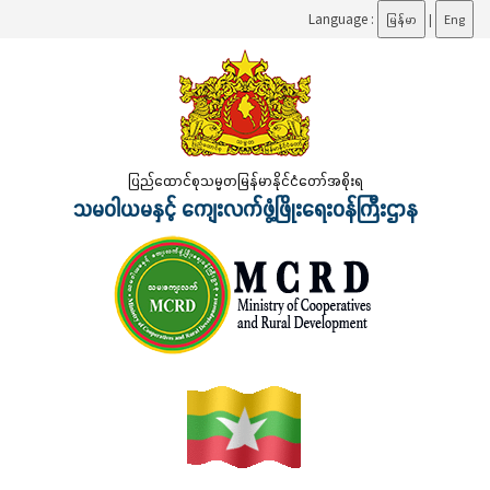
Language :
မြန်မာ
|
Eng
ပြည်ထောင်စုသမ္မတမြန်မာနိုင်ငံတော်အစိုးရ
သမဝါယမနှင့် ကျေးလက်ဖွံ့ဖြိုးရေးဝန်ကြီးဌာန