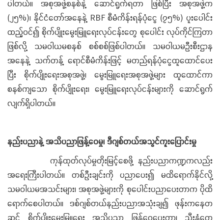
ပါတယ်။ အစုအဖွဲ့စနစ်နဲ့ ဆောင်ရွက်ရတာ ဖြစ်ပြီး အစုအဖွဲ့က
(၂၅%)၊ နိုင်ငံတော်အနေနဲ့ RBF စီမံကိန်းရန်ပုံငွေ (၇၅%) ပူးပေါင်း
ထည့်ဝင်၍ စိုက်ပျိုးမွေးမြူရေးလုပ်ငန်းတွေ စုပေါင်း လုပ်ကိုင်ကြတာ
ဖြစ်လို့ သမဝါယမစနစ် စစ်စစ်ဖြစ်ပါတယ်။ သမဝါယမဦးစီးဌာန
အနေနဲ့ သက်တန့် ရောင်စီမံကိန်းဖြင့် မတည်ရန်ပုံငွေထူထောင်ပေး
ပြီး စိုက်ပျိုးရေးအစုအဖွဲ့၊ မွေးမြူရေးအစုအဖွဲ့များ ထူထောင်ကာ
စနစ်ကျသော စိုက်ပျိုးရေး၊ မွေးမြူရေးလုပ်ငန်းများကို ဆောင်ရွက်
လျက်ရှိပါတယ်။
နည်းပညာနဲ့ အသိပညာဖြန့်ဝေမှု၊ ဒီဂျစ်တယ်အသွင်ကူးပြောင်းမှု
ကုန်ထုတ်လုပ်မှုတိုးမြင့်စေဖို့ နည်းပညာကဏ္ဍကလည်း
အရေးကြီးပါတယ်။ တစ်ဦးချင်းကို ပညာပေး၍ မထိရောက်နိုင်လို့
သမဝါယမအသင်းများ၊ အစုအဖွဲ့များကို စုပေါင်းပညာပေးတာက ပိုထိ
ရောက်စေပါတယ်။ ဒစ်ဂျစ်တယ်နည်းပညာအသုံးချ၍ ဖုန်းကနေတ
ဆင့် စိုက်ပျိုးမွေးမြူရေး အသိပညာ ဖြန့်ဝေပေးတာ၊ သီးနှံတွေ