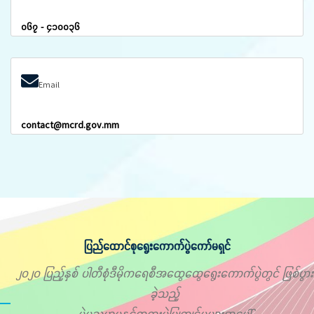
၀၆၇ - ၄၁၀၀၃၆
Email
contact@mcrd.gov.mm
ပြည်ထောင်စုရွေးကောက်ပွဲကော်မရှင်
၂၀၂၀ ပြည့်နှစ် ပါတီစုံဒီမိုကရေစီအထွေထွေရွေးကောက်ပွဲတွင် ဖြစ်ပွား
ခဲ့သည့်
မဲမသမာမှုနှင့်တရားမဲ့ပြုကျင့်မှုများအပေါ်