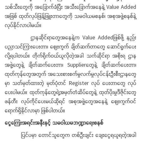
သစ်သီးတွေကို အခြောက်ခံပြီး အသီးခြောက်အနေနဲ့ Value Added
အဖြစ် ထုတ်လုပ်ဖြန့်ဖြူးတာတွေကို သမဝါယမစနစ်၊ အစုအဖွဲ့စနစ်နဲ့
လုပ်နိုင်လာပါမယ်။
ဌာနဆိုင်ရာတွေအနေနဲ့က Value Addedဖြစ်ဖို့ နည်း
ပညာသင်ကြားပေးတာ၊ ဈေးကွက် ချိတ်ဆက်တာတွေ ဆောင်ရွက်ပေး
လို့ရပါတယ်။ တိုက်ရိုက်ဝယ်ယူလိုတဲ့အခါ သက်ဆိုင်ရာ အစိုးရ ဌာန
အဖွဲ့တွေနဲ့ ချိတ်ဆက်ပေးတာ၊ Supplierတွေနဲ့ ချိတ်ဆက်ပေးတာ၊
ထုတ်ကုန်တွေအတွက် အသေးစားစက်မှုလက်မှုလုပ်ငန်းဦးစီးဌာနတွေ
မှာ သတ်မှတ်ထားတဲ့ မှတ်ပုံတင် Register လုပ် ပေးတာတွေ လုပ်
ပေးပါမယ်။ ထုတ်ကုန်တွေရဲ့အမှတ်တံဆိပ်တွေနဲ့ ထုတ်ပိုးမှုဒီဇိုင်းတွေ
ဖန်တီး လုပ်ကိုင်ပေးမယ်ဆိုရင် အစုအဖွဲ့တွေအနေနဲ့ ဈေးကွက်ဝင်
ရောက်ရှိနိုင်လာမှာ ဖြစ်ပါတယ်။
ငွေကြေးအရင်းအနှီးနှင့် သမဝါယမဘဏ္ဍာရေးစနစ်
ပြင်ပမှာ တောင်သူတွေက တစ်ဦးချင်း ချေးငွေရယူရတဲ့အခါ