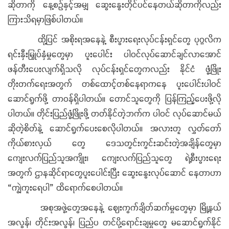
ဆိုတာကို နေ့စဉ်နှင့်အမျှ ဆွေးနွေးတိုင်ပင်နေတယ်ဆိုတာကိုလည်း
ကြားသိရမှာဖြစ်ပါတယ်။
ထို့ပြင် အစိုးရအနေနဲ့ စီးပွားရေးလုပ်ငန်းရှင်တွေ ပုဂ္ဂလိက
ရင်းနှီးမြှုပ်နှံမှုတွေမှာ ပူးပေါင်း ပါဝင်လုပ်ဆောင်ချင်လာအောင်
ဖန်တီးပေးလျက်ရှိသလို လုပ်ငန်းရှင်တွေကလည်း နိုင်ငံ ဖွံ့ဖြိုး
တိုးတက်ရေးအတွက် တစ်ထောင့်တစ်နေရာကနေ ပူးပေါင်းပါဝင်
ဆောင်ရွက်ဖို့ တာဝန်ရှိပါတယ်။ တောင်သူတွေကို ပြန်ကြည့်ပေးဖို့လို
ပါတယ်။ တိုင်းပြည်ဖွံ့ဖြိုးဖို့ တတ်နိုင်တဲ့ဘက်က ပါဝင် လုပ်ဆောင်မယ်
ဆိုတဲ့စိတ်နဲ့ ဆောင်ရွက်ပေးစေလိုပါတယ်။ အလားတူ လွှတ်တော်
ကိုယ်စားလှယ် တွေ ဒေသတွင်းကွင်းဆင်းတဲ့အချိန်တွေမှာ
ကျေးလက်ပြည်သူအကျိုး၊ ကျေးလက်ပြည်သူတွေ ရဲ့စီးပွားရေး
အတွက် ဌာနဆိုင်ရာတွေပူးပေါင်းပြီး ဆွေးနွေးလုပ်ဆောင် နေတာဟာ
“ကျွဲကူးရေပါ” ထိရောက်စေပါတယ်။
အစုအဖွဲ့တွေအနေနဲ့ ဈေးကွက်ချိတ်ဆက်မှုတွေမှာ မြို့နယ်
အလွန်၊ တိုင်းအလွန်၊ ပြည်ပ တင်ပို့ရောင်းချမှုတွေ မဆောင်ရွက်နိုင်