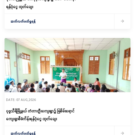
ရန်ပုံငွေ ထုတ်ချေး
ဆက်လက်ဖတ်ရှုရန်
DATE: 07 AUG,2026
ပုဗ္ဗသီရိမြို့နယ် တံတားဦးကျေးရွာ၌ မြစိမ်းရောင်
ကျေးရွာစီမံကိန်းရန်ပုံငွေ ထုတ်ချေး
ဆက်လက်ဖတ်ရှုရန်