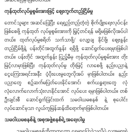
ကုန်ထုတ်လုပ်မှုစွမ်းအားဖြင့် ဈေးကွက်တည်ငြိမ်မှု
တောင်သူများ အဆင်ပြေပြီး ရေရှည်တည်တံ့တဲ့ စိုက်ပျိုးရေးလုပ်ငန်း
ဖြစ်စေဖို့ ကုန်ထုတ် လုပ်မှုစွမ်းအားကို မြှင့်တင်ရန် မရှိမဖြစ်လိုအပ်ပါ
တယ်။ ထုတ်လုပ်မှုစရိတ် သက်သာဖို့/ လျော့ချ နိုင်ဖို့၊ ဈေးနှုန်း
တည်ငြိမ်ဖို့နဲ့ ပန်းတိုင်အထွက်နှုန်း ရရှိဖို့ ဆောင်ရွက်ပေးရမှာဖြစ်ပါ
တယ်။ ပန်းတိုင် အထွက်နှုန်း ပြည့်မီမှ ကုန်ထုတ်လုပ်မှုစွမ်းအား တိုး
မြင့်လာမှာဖြစ်ပြီး ကုန်ထုတ်လုပ်မှု တိုးမြင့် လာစေဖို့ နည်းပညာနဲ့
ငွေကြေးအရင်းအနှီး ပံ့ပိုးပေးမှုတွေလိုအပ် မှာဖြစ်ပါတယ်။ နည်း
ပညာတွေ စဉ်ဆက်မပြတ်ပေးနိုင်အောင်၊ စက်ယန္တရားတွေ လုံ
လုံလောက်လောက်သုံးလာနိုင်အောင် လုပ်ပေး ရမှာဖြစ်ပါတယ်။ တစ်
ဦးချင်းစီ ဆောင်ရွက်ခြင်းထက် သမဝါယမစနစ် နဲ့ စုပေါင်း
လုပ်ဆောင်မှသာ လွယ်ကူမြန်ဆန်ထိရောက်မှာဖြစ်ပါတယ်။
သမဝါယမစနစ်နဲ့ အစုအဖွဲ့စနစ်ရဲ့ အရေးပါမှု
သမဝါယမစနစ်ဆိုတာကတော့ ရှေ့မှာပြောခဲ့သလိုပဲ လူအများရဲ့