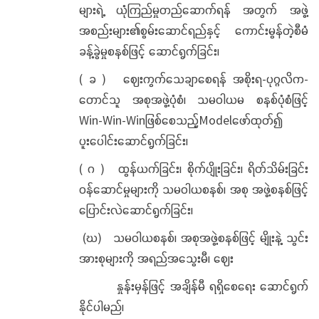
များရဲ့ ယုံကြည်မှုတည်ဆောက်ရန် အတွက် အဖွဲ့
အစည်းများ၏စွမ်းဆောင်ရည်နှင့် ကောင်းမွန်တဲ့စီမံ
ခန့်ခွဲမှုစနစ်ဖြင့် ဆောင်ရွက်ခြင်း၊
( ခ ) ဈေးကွက်သေချာစေရန် အစိုးရ-ပုဂ္ဂလိက-
တောင်သူ အစုအဖွဲ့ပုံစံ၊ သမဝါယမ စနစ်ပုံစံဖြင့်
Win-Win-Winဖြစ်စေသည့်Modelဖော်ထုတ်၍
ပူးပေါင်းဆောင်ရွက်ခြင်း၊
( ဂ ) ထွန်ယက်ခြင်း၊ စိုက်ပျိုးခြင်း၊ ရိတ်သိမ်းခြင်း
ဝန်ဆောင်မှုများကို သမဝါယစနစ်၊ အစု အဖွဲ့စနစ်ဖြင့်
ပြောင်းလဲဆောင်ရွက်ခြင်း၊
(ဃ) သမဝါယစနစ်၊ အစုအဖွဲ့စနစ်ဖြင့် မျိုးနဲ့ သွင်း
အားစုများကို အရည်အသွေးမီ၊ ဈေး
နှုန်းမှန်ဖြင့် အချိန်မီ ရရှိစေရေး ဆောင်ရွက်
နိုင်ပါမည်၊