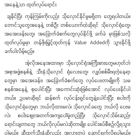
အနေနဲ့သာ ထုတ်လုပ်ရောင်း
ချနိုင်ပြီး ကုန်ကြမ်းကိုလည်း သိုလှောင်နိုင်မှုမရှိတာ တွေ့ရပါတယ်။
တောင်သူတွေအနေနဲ့ တစ်ဦး တစ်ယောက်ထဲဆိုရင် သိုလှောင်ရုံတွေ၊
အအေးခန်းတွေ၊ အခြောက်ခံစက်တွေလုပ်နိုင်ဖို့ ခက်ခဲ မှာဖြစ်သလို
ထုတ်လုပ်မှုမှာ တန်ဖိုးမြှင့်ထုတ်ကုန် Value Addedကို သွားနိုင်ဖို့
ခက်ပါလိမ့်မည်။
အဲ့လိုအနေအထားမှာ သိုလှောင်ရုံအကြီးစားတွေမဟုတ်ဘဲ
အစုအဖွဲ့စနစ်နဲ့ သီးနှံသိုလှောင် ရုံလေးတွေ၊ လျှပ်စစ်မီးရတဲ့နေရာ
တွေမှာ အအေးခန်း၊ အခြောက်ခံစက်တွေ လုပ်ပေးတာမျိုးကို သမ
စနစ်အနေနဲ့ စုပေါင်းပြီး အကောင်းဆုံးဖြစ်အောင် လုပ်ပေးနိုင်ပါ
တယ်။ ဥပမာဆိုရင် ဆန်စက် လုပ်ငန်းရှင်တွေနဲ့ပေါင်းပြီး စပါးကို
သိုလှောင်ရုံတွေမှာ ဘယ်လိုထားမလဲ၊ သိုလှောင်ခတွေ ဘယ်လို ပေးမ
လဲ၊ စပါးဈေးအတက်အကျပေါ်မူတည်ပြီး သိုလှောင်သိမ်းဆည်း
ရောင်းချတာတွေ ဘယ်လိုလုပ်မလဲဆိုတာမျိုး ပေါင်းစပ်စီစဉ်လို့ရသွား
ပါမယ်။ ဆီထွက်သီးနှံဆိုလည်း အလားတူပဲ ဆောင်ရွက်လို့ရပါမယ်။