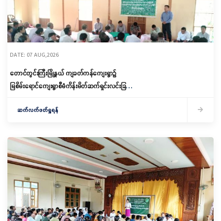
DATE: 07 AUG,2026
တောင်တွင်းကြီးမြို့နယ် ကျခတ်ကန်ကျေးရွာ၌
မြစိမ်းရောင်ကျေးရွာစီမံကိန်းမိတ်ဆက်ရှင်းလင်းခြင်း
နှင့် ကော်မတီဖွဲ့စည်းခြင်း ပြုလုပ်
ဆက်လက်ဖတ်ရှုရန်