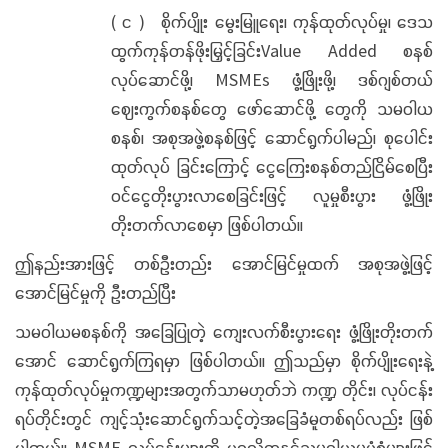
( င ) စိုက်ပျိုး မွေးမြူရေး၊ ကုန်ထုတ်လုပ်မှု၊ ဒေသ
ထွက်ကုန်တန်ဖိုးမြှင့်ခြင်းValue Added စနစ်
လုပ်ဆောင်ဖို့၊ MSMEs ဖွံ့ဖြိုးဖို့၊ ဒစ်ဂျစ်တယ်
ဈေးကွက်စနစ်တွေ ဖော်ဆောင်ဖို့ တွေကို သမဝါယ
စနစ်၊ အစုအဖွဲ့စနစ်ဖြင့် ဆောင်ရွက်ပါမည်၊ စုပေါင်း
ထုတ်လုပ် ခြင်းကြောင့် ငွေကြေးစနစ်တည်ငြိမ်စေပြီး
ဝင်ငွေတိုးပွားလာစေခြင်းဖြင့် လူမှုစီးပွား ဖွံ့ဖြိုး
တိုးတက်လာစေမှာ ဖြစ်ပါတယ်။
ဤနည်းအားဖြင့် တစ်ဦးတည်း အောင်မြင်မှုထက် အစုအဖွဲ့ဖြင့်
အောင်မြင်မှုကို ဦးတည်ပြီး
သမဝါယမစနစ်ကို အခြေပြုတဲ့ ကျေးလက်စီးပွားရေး ဖွံ့ဖြိုးတိုးတက်
အောင် ဆောင်ရွက်ကြရမှာ ဖြစ်ပါတယ်။ ဤသည်မှာ စိုက်ပျိုးရေးနဲ့
ကုန်ထုတ်လုပ်မှုကဏ္ဍများအတွက်သာမဟုတ်ဘဲ ကဏ္ဍ တိုင်း၊ လုပ်ငန်း
ရပ်တိုင်းတွင် ကျင့်သုံးဆောင်ရွက်သင့်တဲ့အခြေခံမူတစ်ရပ်လည်း ဖြစ်
ပါတယ်။ MSME လုပ်ငန်းများကို ပုဂ္ဂလိကနှင့်သမဝါယမပုံစံများဖြင့်