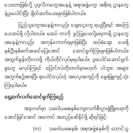
သေးတာဖြစ်လို့ ပုဂ္ဂလိကတွေအနေနဲ့ အစုအဖွဲ့တွေ၊ အစိုးရ ဌာနတွေ
နဲ့ပူးပေါင်းပြီး ချိတ်ဆက်ပေးရမှာဖြစ်ပါတယ်။
ပြည်သူတွေအနေနဲ့ကလည်း ချေးငွေတွေ ရယူပြီးရင် အကြေ
ပေးဆပ်ဖို့ လိုပါတယ်။ မဆပ် တာကို ခွင့်ပြုပေးလို့မရတာမို့ ဌာနတွေ
အနေနဲ့ကလည်း အကုန်ကောက်ရမှာဖြစ်ပြီး ထပ်မံချေး ပေးဖို့
နှစ်ဦးနှစ်ဖက်အဆင်ပြေအောင် ဆောင်ရွက်ကြရမှာဖြစ်ပါတယ်။
အထွက်နှုန်းတိုးလာဖို့ ကိုယ်တိုင်လုပ်မှရပါမယ်။ ပူးပေါင်းဆောင်ရွက်
မှုတွေ မလုပ်ကြရင် ပြောင်းလဲတိုးတက်မှာမဟုတ် ပါဘူး။ အများ
အတွက်စဉ်းစားပြီး စုပေါင်းလုပ်တဲ့ အလေ့အကျင့်ကို မွေးမြူကျင့်သုံး
ကြရပါမယ်။
ရှေ့ဆက်လက်ဆောင်ရွက်ကြမည်
အနာဂတ်မှာ သမဝါယမစနစ်ကျေးလက်စီးပွားဖွံ့ဖြိုးရေးကို
အောင်မြင်အောင် အကောင် အထည်ဖော်နိုင်ဖို့ ဆိုရင်ဖြင့်-
(က) သမဝါယမစနစ်၊ အစုအဖွဲ့စနစ်ကို တောင်သူ