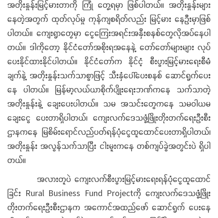
အတိုးနှုန်းမြင့်မားတာကို ကြုံ တွေ့ရမှာ ဖြစ်ပါတယ်။ အတိုးနှုန်းများ
နေတဲ့အတွက် ထုတ်လုပ်မှု ကုန်ကျစရိတ်လည်း မြင့်မား နေဦးမှာဖြစ်
ပါတယ်။ ကျေးရွာတွေမှာ ငွေကြေးအရင်းအနှီးစနစ်တွေလိုအပ်နေပါ
တယ်။ ဒါကိုတော့ နိုင်ငံတော်အစိုးရအနေနဲ့ တော်တော်များများ လုပ်
ပေးနိုင်ထားနိုင်ပါတယ်။ နိုင်ငံတော်က နိုင်ငံ့ စီးပွားမြင့်မားရေးစီမံ
ချက်နဲ့ အတိုးနှုန်းသက်သာစွာဖြင့် သီးနှံပေါ်ပေးစနစ် ဆောင်ရွက်ပေး
နေ ပါတယ်။ မြန်မာ့လယ်ယာစိုက်ပျိုးရေးဘဏ်ကနေ သက်သာတဲ့
အတိုးနှုန်းနဲ့ ချေးပေးပါတယ်။ သမ အသင်းတွေကနေ သမဝါယမ
ချေးငွေ ပေးတာရှိပါတယ်၊ ကျေးလက်ဒေသဖွံ့ဖြိုးတိုးတက်ရေးဦးစီး
ဌာနကနေ မြစိမ်းရောင်လည်ပတ်ရန်ပုံငွေထူထောင်ပေးတာရှိပါတယ်၊
အတိုးနှုန်း အလွန်သက်သာပြီး ငါးမူးကနေ တစ်ကျပ်ခွဲအတွင်းပဲ ရှိပါ
တယ်။
အလားတူပဲ ကျေးလက်စီးပွားမြင့်မားရေးရန်ပုံငွေထူထောင်
ခြင်း Rural Business Fund Projectကို ကျေးလက်ဒေသဖွံ့ဖြိုး
တိုးတက်ရေးဦးစီးဌာနက အကောင်အထည်ဖော် ဆောင်ရွက် ပေးနေ