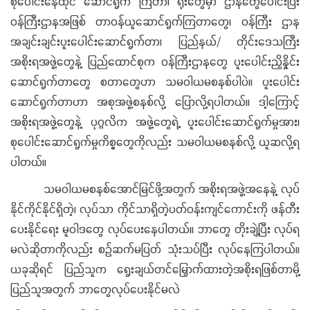
စုပေါင်းနေထိုင် ဆောင်ရွက် ကြတာ၊ ရုံးတွေမှာ ဌာနတွေပေါင်းပြီး
ဝန်ကြီးဌာနအဖြစ် တာဝန်ယူဆောင်ရွက်ကြတာတွေ၊ ဝန်ကြီး ဌာန
အချင်းချင်းပူးပေါင်းဆောင်ရွက်တာ၊ ပြည်နယ်/ တိုင်းဒေသကြီး
အစိုးရအဖွဲ့တွေနဲ့ ပြည်ထောင်စုက ဝန်ကြီးဌာနတွေ ပူးပေါင်းညှိနှိုင်း
ဆောင်ရွက်တာတွေ စတာတွေဟာ သမဝါယမစနစ်ပါပဲ။ ပူးပေါင်း
ဆောင်ရွက်တာဟာ အစုအဖွဲ့စနစ်လို့ ပြောလို့ရပါတယ်။ ဒါ့ကြောင့်
အစိုးရအဖွဲ့တွေနဲ့ ပုဂ္ဂလိက အဖွဲ့တွေရဲ့ ပူးပေါင်းဆောင်ရွက်မှုအား၊
စုပေါင်းဆောင်ရွက်မှုကိစ္စတွေကိုလည်း သမဝါယမစနစ်လို့ ယူဆလို့ရ
ပါတယ်။
သမဝါယမစနစ်အောင်မြင်ဖို့အတွက် အစိုးရအဖွဲ့အနေနဲ့ လုပ်
နိုင်ကိုင်နိုင်ရှိတဲ့၊ လုပ်သာ ကိုင်သာရှိတဲ့ပတ်ဝန်းကျင်ကောင်းကို ဖန်တီး
ပေးနိုင်ရေး မူဝါဒတွေ လုပ်ပေးနေပါတယ်။ ဘာတွေ တိုးချဲ့ပြီး လုပ်ရ
မလဲဆိုတာကိုလည်း စဉ်ဆက်မပြတ် သုံးသပ်ပြီး လုပ်နေကြပါတယ်။
ယခုဆိုရင် ပြည်သူက ရွေးချယ်တင်မြှောက်ထားတဲ့အစိုးရဖြစ်တာမို့
ပြည်သူအတွက် ဘာတွေလုပ်ပေးနိုင်မလဲ