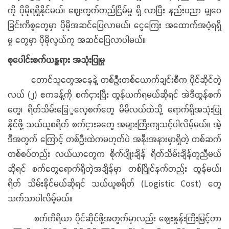
ကို ပိုမိုရရှိနိုင်မယ်၊ ဈေးကွက်တည်ငြိမ်မှု ရှိ လာပြီး နည်းပညာ မျှဝေ
ခြင်းကိစ္စတွေမှာ ပိုမိုအဆင်ပြေလာမယ်၊ ငွေကြေး အထောက်အပံ့ရရှိ
မှု တွေမှာ ပိုမိုလွယ်ကူ အဆင်ပြေလာပါမယ်။
စုပေါင်းစက်ယန္တရား အသုံးပြုမှု
တောင်သူတွေအနေနဲ့ တစ်ဦးတစ်ယောက်ချင်းစီက ပိုင်ဆိုင်တဲ့
လယ် (၂) ဧကခန့်ကို စက်ငှားပြီး ထွန်ယက်ရမယ်ဆိုရင် အဲဒီထွန်စက်
တွေ၊ ရိတ်သိမ်းခြေွလှေ့စက်တွေ မိမိလယ်ထဲသို့ ရောက်ရှိအသုံးပြု
နိုင်ဖို့ သယ်ယူစရိတ် စက်ငှားခတွေ အများကြီးကျသင့်ပါလိမ့်မယ်။ အဲ့
ဒီအတွက် ကြောင့် တစ်ဦးထဲကမဟုတ်ပဲ အနီးအနားမှာရှိတဲ့ တစ်ဆက်
တစ်စပ်တည်း လယ်ယာတွေက စိုက်ပျိုးချိန် ရိတ်သိမ်းချိန်တူညီမယ်
ဆိုရင် စက်တွေရောက်ရှိတဲ့အချိန်မှာ တစ်ပြိုင်နက်တည်း ထွန်မယ်၊
ရိတ် သိမ်းနိုင်မယ်ဆိုရင် သယ်ယူစရိတ် (Logistic Cost) တွေ
သက်သာပါလိမ့်မယ်။
စက်ကိရိယာ ပိုင်ဆိုင်ဖို့အတွက်မှာလည်း ဈေးနှုန်းကြီးမြင့်တာ