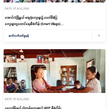
DATE: 07 AUG,2026
အောင်လံမြို့နယ် မအူခုံကျေးရွာ၌ ခေတ်မီစံပြ
ကျေးရွာထူထောင်ရေးစီမံကိန်း (Smart Village)
မိတ်ဆက်ရှင်လင်းခြင်းနှင့်ကော်မတီဖွဲ့စည်း
ဆက်လက်ဖတ်ရှုရန်
DATE: 07 AUG,2026
ပုလောမြို့နယ် ဝါးကုန်းကျေးရွာ၌ ‌VRFP စီမံကိန်း