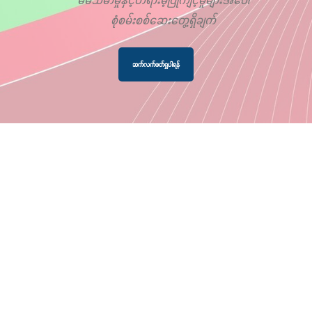
စုံစမ်းစစ်ဆေးတွေ့ရှိချက်
ဆက်လက်ဖတ်ရှုပါရန်