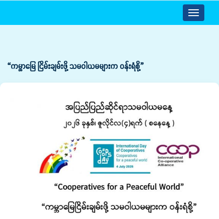
Toggle
navigatio
“ကမ္ဘာမြေ ငြိမ်းချမ်းဖို့ သမဝါယမများက ဝန်းရံစို့”