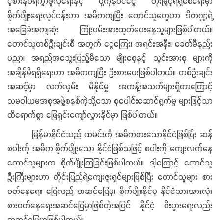
ငံ့စားနပ်ရိက္ခာဖူလုံရေးနှင့် ပို့ကုန်ဝင်ငွေ တိုးမြှင့်ရရှိစေရေးမှာ
စိုက်ပျိုးရေးလုပ်ငန်းဟာ အဓိကကျပြီး တောင်သူတွေဟာ ဒီကဏ္ဍရဲ့
အခြေခံအကျဆုံး ကြိုးပမ်းအားထုတ်ပေးနေသူများဖြစ်ပါတယ်။
တောင်သူတစ်ဦးချင်းစီ အတွက် ငွေကြေး၊ အရင်းအနှီး၊ ခေတ်မီနည်း
ပညာ၊ အရည်အသွေးပြည့်မီသော မျိုးစေ့နှင့် သွင်းအားစု များကို
အချိန်မီရရှိရေးဟာ အဓိကကျပြီး ဦးစားပေးဖြစ်ပါတယ်။ တစ်ဦးချင်း
အဆင့်မှာ လက်လှမ်း မီနိုင်မှု အကန့်အသတ်များရှိတာကြောင့်
သမဝါယမအစုအဖွဲ့စနစ်ကဲ့သို့သော စုပေါင်းဆောင်ရွက်မှု များဖြင့်သာ
ထိရောက်စွာ ဖြေရှင်းကျော်လွှားနိုင်မှာ ဖြစ်ပါတယ်။
မြန်မာနိုင်ငံသည် ထမင်းကို အဓိကစားသောနိုင်ငံဖြစ်ပြီး ဆန်
စပါးကို အဓိက စိုက်ပျိုးသော နိုင်ငံဖြစ်သဖြင့် စပါးကို ကျေးလက်နေ
တောင်သူများက စိုက်ပျိုးကြခြင်းဖြစ်ပါတယ်။ ဒါ့ကြောင့် တောင်သူ
ဦးကြီးများဟာ တိုင်းပြည်ရဲ့ကျေးဇူးရှင်များဖြစ်ပြီး တောင်သူများ စား
ဝတ်နေရေး ပြေလည် အဆင်ပြေမှ၊ စိုက်ပျိုးနိုင်မှ နိုင်ငံသားအားလုံး
စားဝတ်နေရေးအဆင်ပြေမှာဖြစ်တဲ့အပြင် နိုင်ငံ့ စီးပွားရေးလည်း
အဆင်ပြေမှာဖြစ်ပါတယ်။