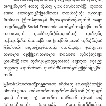
အကျိုးစီးပွားကို စိတ်တူ ကိုယ်တူ ပူးပေါင်းလုပ်ဆောင်ပြီး တိုးတက်
အောင် ဆောင်ရွက်ခြင်းဖြစ်ပါတယ်။ တကယ့်လုံးလုံး လျားလျား
Business ကြီးတစ်ခုအနေနဲ့ စီးပွားရေးဆန်ဆန်မဟုတ်ဘဲ အများ
အတွက်ရှေ့ရှုပြီး Social Economic ဆောင်ရွက်တာမျိုးဖြစ်ပါတယ်။
အများအတွက် စုပေါင်းလုပ်ကိုင်ရာမှတစ်ဆင့် ထုတ်လုပ်မှု
ကုန်ကျစရိတ်သက်သာစေပြီး အကျိုးအမြတ်ရအောင် လုပ်ကိုင်တဲ့ပုံစံ
ဖြစ်ပါတယ်။ အစုအဖွဲ့စနစ်ကလည်း တောင်သူများ၊ စိုက်ပျိုးရေး
သမားများ၊ မွေးမြူရေးသမားများ၊ အသေးစား လုပ်ငန်းရှင်များ
ပူးပေါင်းပြီးတော့ ထုတ်လုပ်မှုကဏ္ဍမှတစ်ဆင့် ဈေးကွက်၊ ငွေကြေး
ကဏ္ဍတွေ ရောက်တဲ့အထိ ပူးပေါင်းစီမံဆောင်ရွက်ကြခြင်းမျိုးဖြစ်ပါ
တယ်။
မြန်ဆန်သိသာတဲ့အကျိုးရရှိမှုကတော့ စရိတ်တွေ လျှော့ချနိုင်တာဖြစ်
ပါတယ်။ ဥပမာ− တစ်ယောက်စာအတွက်သီးသန့်ကို ဆန် (၁)ဘူးချက်
ရပေမဲ့ မိသားစု (၅) ယောက်စာ ပေါင်းချက် တဲ့အခါ ဆန်
(၄)ဘူး(သို့မဟုတ်) (၃)ဘူးခန့်နဲ့ လုံလောက်သလိုမျိုးပါပဲဟု